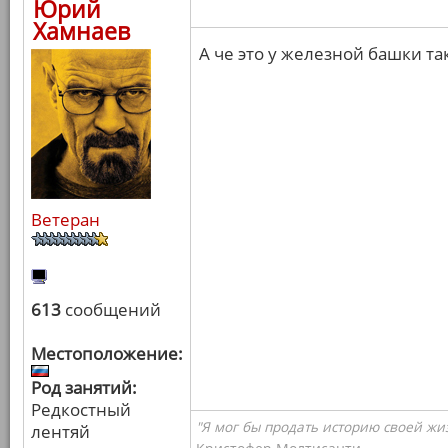
Юрий
Хамнаев
А че это у железной башки т
Ветеран
613
сообщений
Местоположение:
Род занятий:
Редкостный
"Я мог бы продать историю своей жи
лентяй