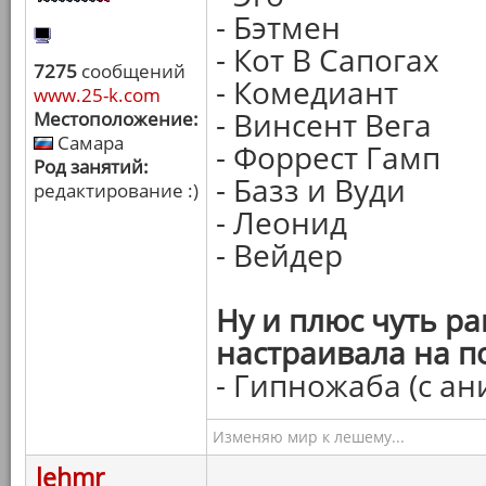
- Бэтмен
- Кот В Сапогах
7275
сообщений
- Комедиант
www.25-k.com
- Винсент Вега
Местоположение:
Самара
- Форрест Гамп
Род занятий:
- Базз и Вуди
редактирование :)
- Леонид
- Вейдер
Ну и плюс чуть р
настраивала на п
- Гипножаба (с ан
Изменяю мир к лешему...
lehmr