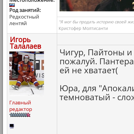
Род занятий:
Редкостный
"Я мог бы продать историю своей жи
лентяй
Кристофер Молтисанти
Игорь
Талалаев
Чигур, Пайтоны и
пожалуй. Пантера
ей не хватает(
Юра, для "Апокал
темноватый - сло
Главный
редактор