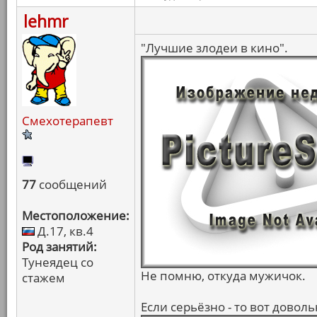
lehmr
"Лучшие злодеи в кино".
Смехотерапевт
77
сообщений
Местоположение:
Д.17, кв.4
Род занятий:
Тунеядец со
Не помню, откуда мужичок.
стажем
Если серьёзно - то вот довол