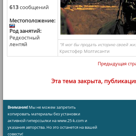
613
сообщений
Местоположение:
Род занятий:
Редкостный
лентяй
"Я мог бы продать историю своей жи
Кристофер Молтисанти
Предыдущая стр
Эта тема закрыта, публикаци
Внимание!
Мы не можем запретить
копировать материалы без установки
активной гиперссылки на www.25-k.com и
указания авторства. Но это останется на вашей
совести!