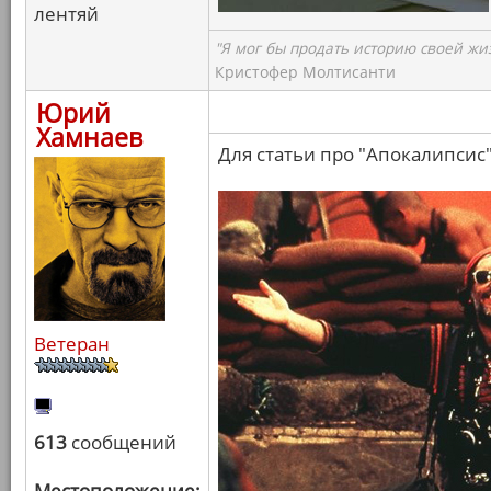
лентяй
"Я мог бы продать историю своей жи
Кристофер Молтисанти
Юрий
Хамнаев
Для статьи про "Апокалипсис"
Ветеран
613
сообщений
Местоположение: