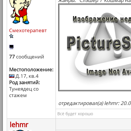
Жанры: "Слэшер"/"Кошмар на
Смехотерапевт
77
сообщений
Местоположение:
Д.17, кв.4
Род занятий:
Тунеядец со
стажем
отредактировал(а) lehmr: 20.
Всё будет хорошо
lehmr