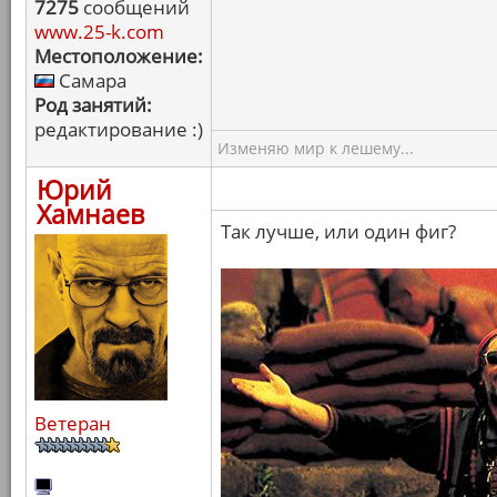
7275
сообщений
www.25-k.com
Местоположение:
Самара
Род занятий:
редактирование :)
Изменяю мир к лешему...
Юрий
Хамнаев
Так лучше, или один фиг?
Ветеран