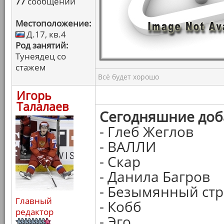
77
сообщений
Местоположение:
Д.17, кв.4
Род занятий:
Тунеядец со
стажем
Всё будет хорошо
Игорь
Талалаев
Сегодняшние доб
- Глеб Жеглов
- ВАЛЛИ
- Скар
- Данила Багров
- Безымянный ст
Главный
- Кобб
редактор
- Эго