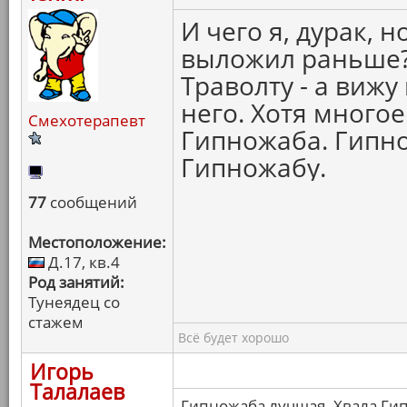
И чего я, дурак, 
выложил раньше?.
Траволту - а вижу
него. Хотя много
Смехотерапевт
Гипножаба. Гипно
Гипножабу.
77
сообщений
Местоположение:
Д.17, кв.4
Род занятий:
Тунеядец со
стажем
Всё будет хорошо
Игорь
Талалаев
Гипножаба лучшая. Хвала Ги