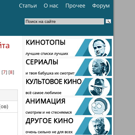
Статьи
О нас
Прочее
Форум
йта
] [
7
] [
8
]
са(ов)