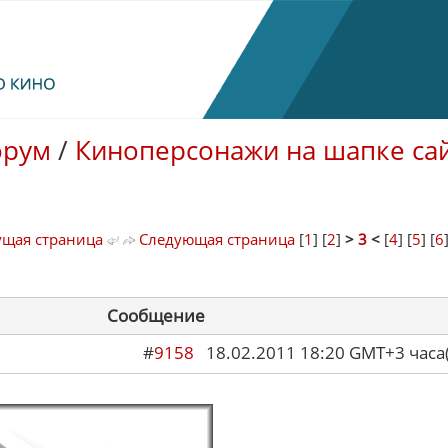
орум
/
Киноперсонажи на шапке са
щая страница
Следующая страница
[
1
] [
2
]
>
3
<
[
4
] [
5
] [
6
Сообщение
#
9158
18.02.2011 18:20 GMT+3 ча