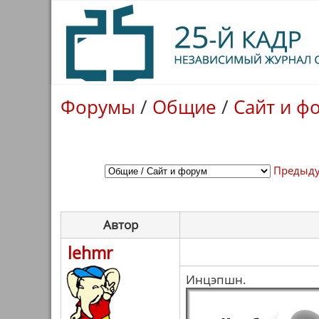
Форумы
/
Общие
/
Сайт и ф
Предыду
Автор
lehmr
Инцэпшн.