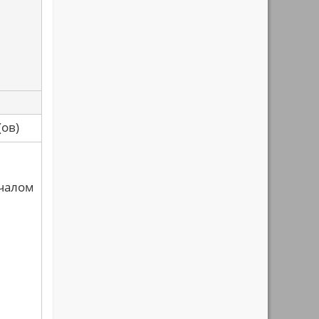
са(ов)
ачалом