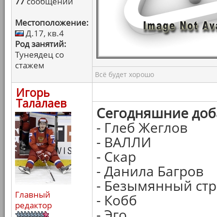
77
сообщений
Местоположение:
Д.17, кв.4
Род занятий:
Тунеядец со
стажем
Всё будет хорошо
Игорь
Талалаев
Сегодняшние доб
- Глеб Жеглов
- ВАЛЛИ
- Скар
- Данила Багров
- Безымянный ст
Главный
- Кобб
редактор
- Эго