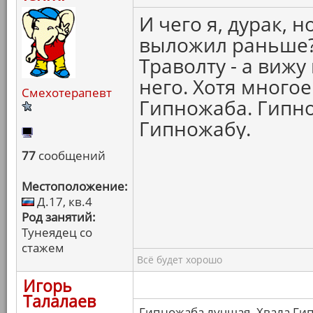
И чего я, дурак, 
выложил раньше?.
Траволту - а вижу
него. Хотя много
Смехотерапевт
Гипножаба. Гипно
Гипножабу.
77
сообщений
Местоположение:
Д.17, кв.4
Род занятий:
Тунеядец со
стажем
Всё будет хорошо
Игорь
Талалаев
Гипножаба лучшая. Хвала Ги