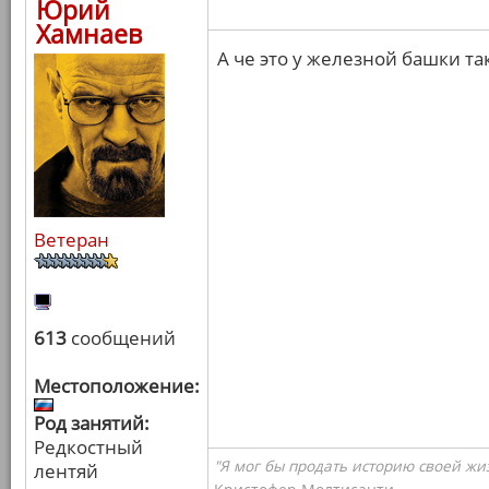
Юрий
Хамнаев
А че это у железной башки т
Ветеран
613
сообщений
Местоположение:
Род занятий:
Редкостный
"Я мог бы продать историю своей жи
лентяй