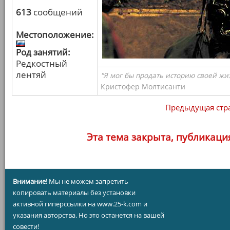
613
сообщений
Местоположение:
Род занятий:
Редкостный
лентяй
"Я мог бы продать историю своей жи
Кристофер Молтисанти
Предыдущая стр
Эта тема закрыта, публикаци
Внимание!
Мы не можем запретить
копировать материалы без установки
активной гиперссылки на www.25-k.com и
указания авторства. Но это останется на вашей
совести!