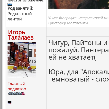
Род занятий:
Редкостный
"Я мог бы продать историю своей жи
лентяй
Кристофер Молтисанти
Игорь
Талалаев
Чигур, Пайтоны и
пожалуй. Пантера
ей не хватает(
Юра, для "Апокал
темноватый - сло
Главный
редактор