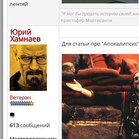
лентяй
"Я мог бы продать историю своей жи
Кристофер Молтисанти
Юрий
Хамнаев
Для статьи про "Апокалипсис"
Ветеран
613
сообщений
Местоположение: