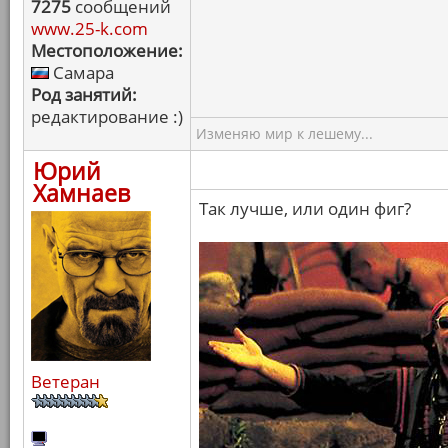
7275
сообщений
www.25-k.com
Местоположение:
Самара
Род занятий:
редактирование :)
Изменяю мир к лешему...
Юрий
Хамнаев
Так лучше, или один фиг?
Ветеран