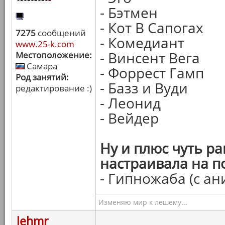
- Бэтмен
- Кот В Сапогах
7275
сообщений
- Комедиант
www.25-k.com
- Винсент Вега
Местоположение:
Самара
- Форрест Гамп
Род занятий:
- Базз и Вуди
редактирование :)
- Леонид
- Вейдер
Ну и плюс чуть р
настраивала на п
- Гипножаба (с ан
Изменяю мир к лешему...
lehmr