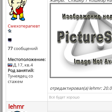
Жанры: "Слэшер"/"Кошмар на
Смехотерапевт
77
сообщений
Местоположение:
Д.17, кв.4
Род занятий:
Тунеядец со
стажем
отредактировал(а) lehmr: 20.
Всё будет хорошо
lehmr