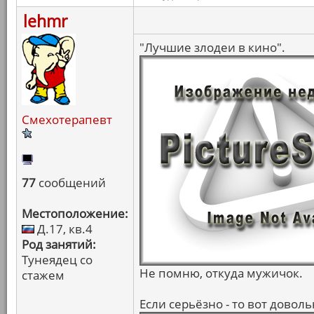
lehmr
"Лучшие злодеи в кино".
Смехотерапевт
77
сообщений
Местоположение:
Д.17, кв.4
Род занятий:
Тунеядец со
Не помню, откуда мужичок.
стажем
Если серьёзно - то вот довол