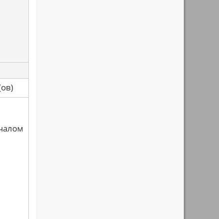
са(ов)
ачалом