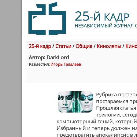
25-й кадр
/
Статьи
/
Общие
/
Киноляпы
/
Кино
Автор: DarkLord
Разместил:
Игорь Талалаев
Рубрика постеп
постараемся при
Прошлая статья
трилогии, сегод
компьютерный гений, который,
Избранный и теперь должен на
предотвратить апокалипсис в 