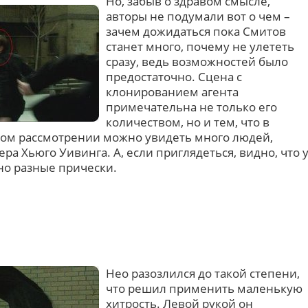
Но, забыв о здравом смысле,
авторы не подумали вот о чем –
зачем дожидаться пока Смитов
станет много, почему не улететь
сразу, ведь возможностей было
предостаточно. Сцена с
клонированием агента
примечательна не только его
количеством, но и тем, что в
ном рассмотрении можно увидеть много людей,
ра Хьюго Уивинга. А, если приглядеться, видно, что 
но разные прически.
Нео разозлился до такой степени,
что решил применить маленькую
хитрость. Левой рукой он