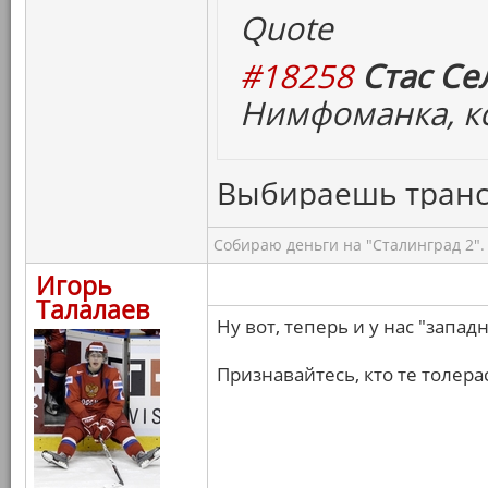
Quote
#18258
Стас Се
Нимфоманка, кс
Выбираешь транс
Собираю деньги на "Сталинград 2".
Игорь
Талалаев
Ну вот, теперь и у нас "запа
Признавайтесь, кто те толерас