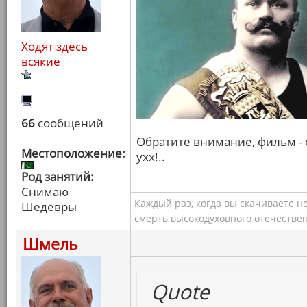
Ходят здесь
всякие
66
сообщений
Обратите внимание, фильм - о
Местоположение:
ухх!..
Род занятий:
Снимаю
Каждый раз, когда вы скачиваете н
Шедевры
смерть высокодуховного отечествен
Шмель
Quote