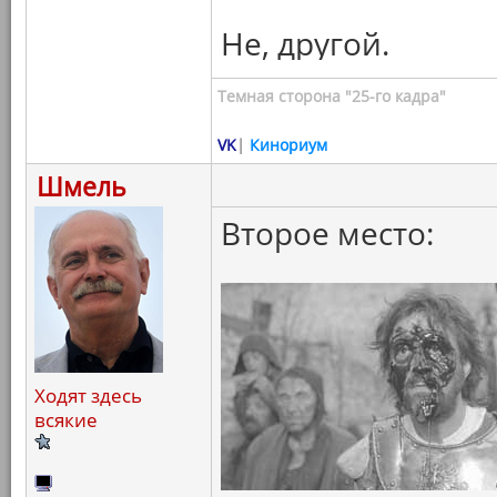
Не, другой.
Темная сторона "25-го кадра"
VK
|
Кинориум
Шмель
Второе место:
Ходят здесь
всякие