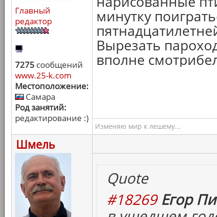
нарисованные птич
Главный
минутку поиграть
редактор
пятнадцатилетней 
Вырезать пароход
вполне смотрибе
7275
сообщений
www.25-k.com
Местоположение:
Самара
Род занятий:
редактирование :)
Изменяю мир к лешему...
Шмель
Quote
#18269
Егор Пи
в ушедшем год