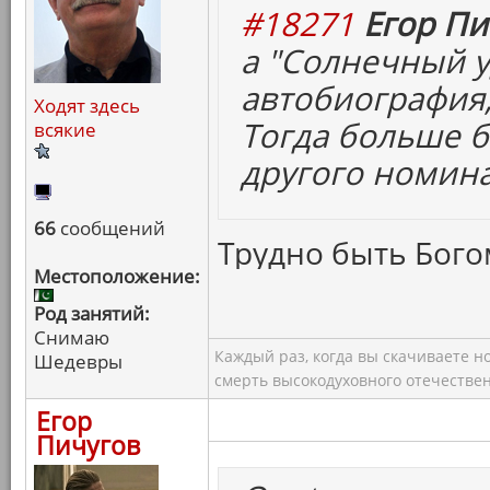
#18271
Егор Пи
а "Солнечный у
автобиография,
Ходят здесь
Тогда больше 
всякие
другого номина
66
сообщений
Трудно быть Богом
Местоположение:
Род занятий:
Снимаю
Каждый раз, когда вы скачиваете н
Шедевры
смерть высокодуховного отечествен
Егор
Пичугов