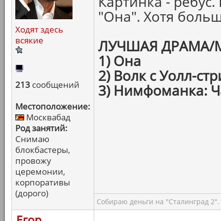
Картинка - ребус
"Она". Хотя боль
Ходят здесь
всякие
ЛУЧШАЯ ДРАМА/
1) Она
2) Волк с Уолл-стр
213
сообщений
3) Нимфоманка: Ч
Местоположение:
Москвабад
Род занятий:
Снимаю
блокбастеры,
провожу
церемонии,
корпоративы
(дорого)
Собираю деньги на "Сталинград 2".
Егор