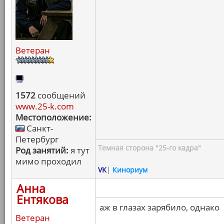
Ветеран
1572
сообщений
www.25-k.com
Местоположение:
Санкт-
Петербург
Темная сторона "25-го кадра"
Род занятий:
я тут
мимо проходил
VK
|
Кинориум
Анна
Ентякова
аж в глазах зарябило, однако
Ветеран