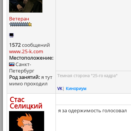
Ветеран
1572
сообщений
www.25-k.com
Местоположение:
Санкт-
Петербург
Темная сторона "25-го кадра"
Род занятий:
я тут
мимо проходил
VK
|
Кинориум
Стас
Селицкий
я за одержимость голосовал