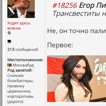
#18256
Егор Пи
Трансвеститы н
Ходят здесь
всякие
Не, он точно пали
Первое:
213
сообщений
Местоположение:
Москвабад
Род занятий:
Снимаю
блокбастеры,
провожу
церемонии,
корпоративы
(дорого)