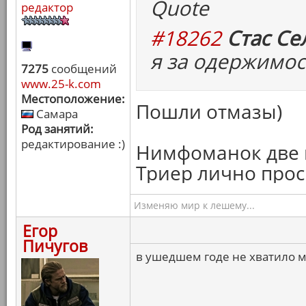
Quote
редактор
#18262
Стас Се
я за одержимос
7275
сообщений
www.25-k.com
Местоположение:
Пошли отмазы)
Самара
Род занятий:
редактирование :)
Нимфоманок две в
Триер лично прос
Изменяю мир к лешему...
Егор
Пичугов
в ушедшем годе не хватило 