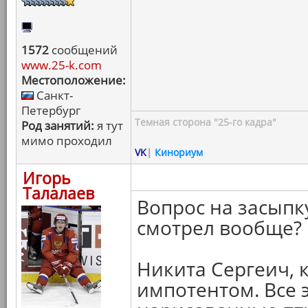
1572
сообщений
www.25-k.com
Местоположение:
Санкт-
Петербург
Темная сторона "25-го кадра"
Род занятий:
я тут
мимо проходил
VK
|
Кинориум
Игорь
Талалаев
Вопрос на засыпк
смотрел вообще?
Никита Сергеич, 
импотентом. Все 