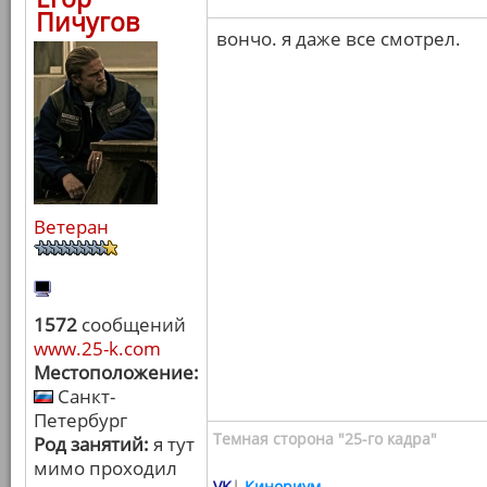
Пичугов
вончо. я даже все смотрел.
Ветеран
1572
сообщений
www.25-k.com
Местоположение:
Санкт-
Петербург
Темная сторона "25-го кадра"
Род занятий:
я тут
мимо проходил
VK
|
Кинориум