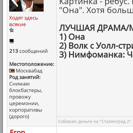
Картинка - ребус
"Она". Хотя боль
Ходят здесь
всякие
ЛУЧШАЯ ДРАМА/
1) Она
2) Волк с Уолл-стр
213
сообщений
3) Нимфоманка: Ч
Местоположение:
Москвабад
Род занятий:
Снимаю
блокбастеры,
провожу
церемонии,
корпоративы
(дорого)
Собираю деньги на "Сталинград 2".
Егор