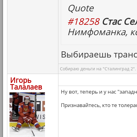
Quote
#18258
Стас Се
Нимфоманка, кс
Выбираешь транс
Собираю деньги на "Сталинград 2".
Игорь
Талалаев
Ну вот, теперь и у нас "запа
Признавайтесь, кто те толерас