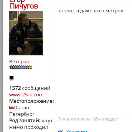
Пичугов
вончо. я даже все смотрел.
Ветеран
1572
сообщений
www.25-k.com
Местоположение:
Санкт-
Петербург
Темная сторона "25-го кадра"
Род занятий:
я тут
мимо проходил
VK
|
Кинориум