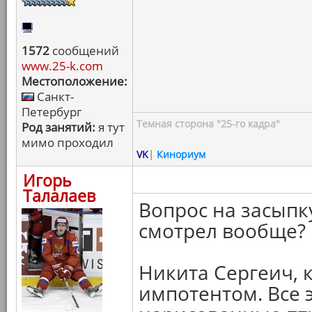
1572
сообщений
www.25-k.com
Местоположение:
Санкт-
Петербург
Темная сторона "25-го кадра"
Род занятий:
я тут
мимо проходил
VK
|
Кинориум
Игорь
Талалаев
Вопрос на засыпк
смотрел вообще?
Никита Сергеич, 
импотентом. Все 