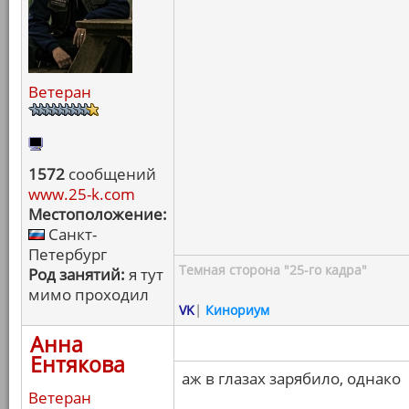
Ветеран
1572
сообщений
www.25-k.com
Местоположение:
Санкт-
Петербург
Темная сторона "25-го кадра"
Род занятий:
я тут
мимо проходил
VK
|
Кинориум
Анна
Ентякова
аж в глазах зарябило, однако
Ветеран