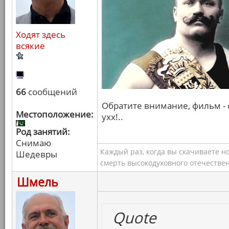
Ходят здесь
всякие
66
сообщений
Обратите внимание, фильм - о
Местоположение:
ухх!..
Род занятий:
Снимаю
Каждый раз, когда вы скачиваете н
Шедевры
смерть высокодуховного отечествен
Шмель
Quote