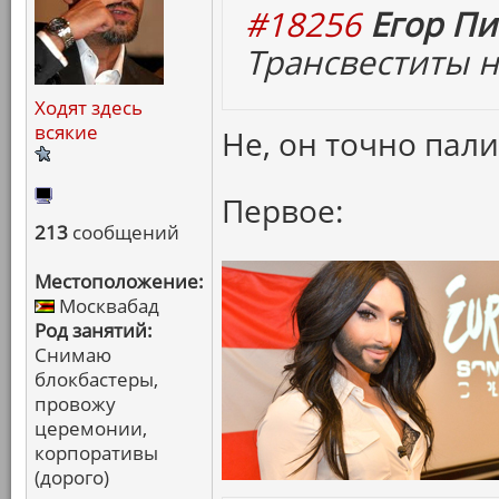
#18256
Егор Пи
Трансвеститы н
Ходят здесь
всякие
Не, он точно пали
Первое:
213
сообщений
Местоположение:
Москвабад
Род занятий:
Снимаю
блокбастеры,
провожу
церемонии,
корпоративы
(дорого)