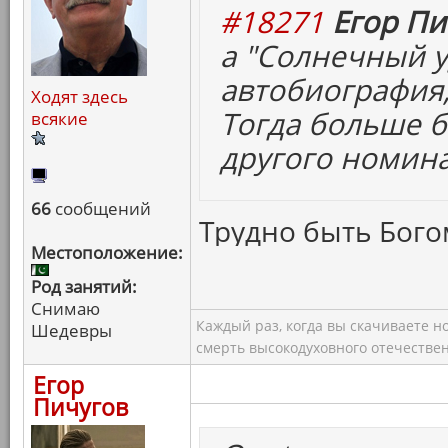
#18271
Егор Пи
а "Солнечный у
автобиография,
Ходят здесь
Тогда больше 
всякие
другого номина
66
сообщений
Трудно быть Богом
Местоположение:
Род занятий:
Снимаю
Каждый раз, когда вы скачиваете н
Шедевры
смерть высокодуховного отечествен
Егор
Пичугов