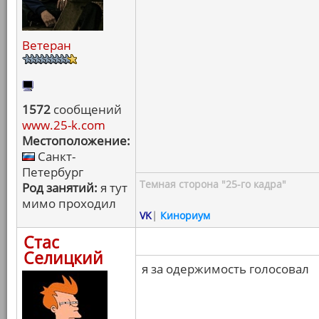
Ветеран
1572
сообщений
www.25-k.com
Местоположение:
Санкт-
Петербург
Темная сторона "25-го кадра"
Род занятий:
я тут
мимо проходил
VK
|
Кинориум
Стас
Селицкий
я за одержимость голосовал