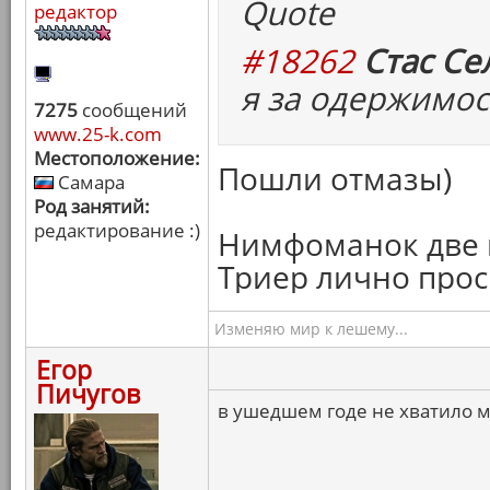
Quote
редактор
#18262
Стас Се
я за одержимос
7275
сообщений
www.25-k.com
Местоположение:
Пошли отмазы)
Самара
Род занятий:
редактирование :)
Нимфоманок две в
Триер лично прос
Изменяю мир к лешему...
Егор
Пичугов
в ушедшем годе не хватило 