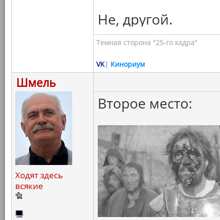
Не, другой.
Темная сторона "25-го кадра"
VK
|
Кинориум
Шмель
Второе место:
Ходят здесь
всякие