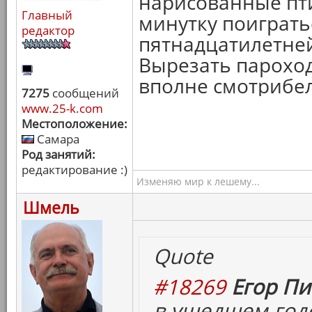
нарисованные птич
Главный
минутку поиграть
редактор
пятнадцатилетней 
Вырезать пароход
вполне смотрибе
7275
сообщений
www.25-k.com
Местоположение:
Самара
Род занятий:
редактирование :)
Изменяю мир к лешему...
Шмель
Quote
#18269
Егор Пи
в ушедшем год