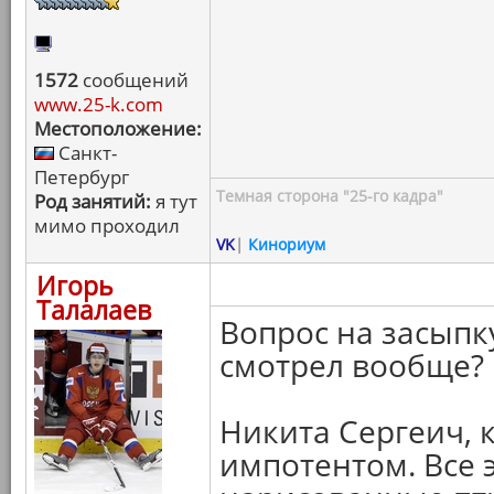
1572
сообщений
www.25-k.com
Местоположение:
Санкт-
Петербург
Темная сторона "25-го кадра"
Род занятий:
я тут
мимо проходил
VK
|
Кинориум
Игорь
Талалаев
Вопрос на засыпк
смотрел вообще?
Никита Сергеич, 
импотентом. Все 