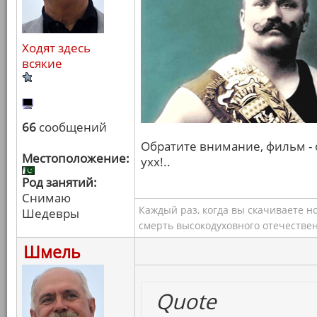
Ходят здесь
всякие
66
сообщений
Обратите внимание, фильм - о
Местоположение:
ухх!..
Род занятий:
Снимаю
Каждый раз, когда вы скачиваете н
Шедевры
смерть высокодуховного отечествен
Шмель
Quote