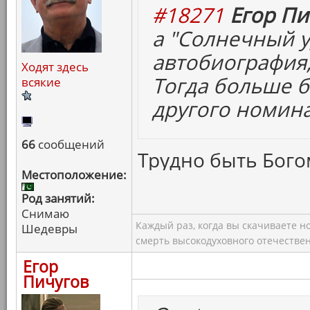
#18271
Егор Пи
а "Солнечный у
автобиография,
Ходят здесь
Тогда больше 
всякие
другого номина
66
сообщений
Трудно быть Богом
Местоположение:
Род занятий:
Снимаю
Каждый раз, когда вы скачиваете н
Шедевры
смерть высокодуховного отечествен
Егор
Пичугов