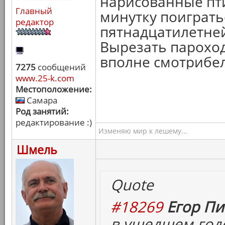
нарисованные птич
Главный
минутку поиграть
редактор
пятнадцатилетней 
Вырезать пароход
вполне смотрибе
7275
сообщений
www.25-k.com
Местоположение:
Самара
Род занятий:
редактирование :)
Изменяю мир к лешему...
Шмель
Quote
#18269
Егор Пи
в ушедшем год