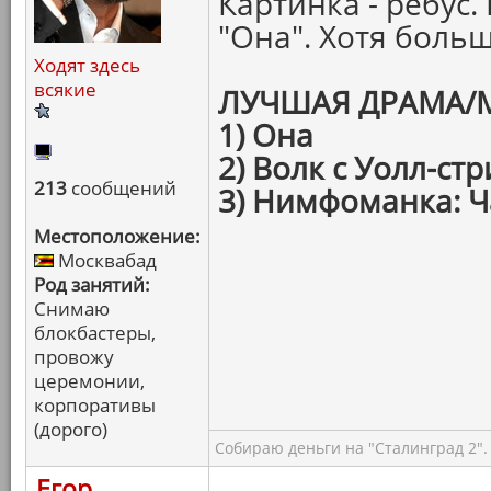
Картинка - ребус
"Она". Хотя боль
Ходят здесь
всякие
ЛУЧШАЯ ДРАМА/
1) Она
2) Волк с Уолл-стр
213
сообщений
3) Нимфоманка: Ч
Местоположение:
Москвабад
Род занятий:
Снимаю
блокбастеры,
провожу
церемонии,
корпоративы
(дорого)
Собираю деньги на "Сталинград 2".
Егор