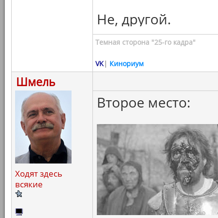
Не, другой.
Темная сторона "25-го кадра"
VK
|
Кинориум
Шмель
Второе место:
Ходят здесь
всякие