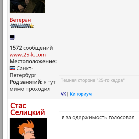
Ветеран
1572
сообщений
www.25-k.com
Местоположение:
Санкт-
Петербург
Темная сторона "25-го кадра"
Род занятий:
я тут
мимо проходил
VK
|
Кинориум
Стас
Селицкий
я за одержимость голосовал