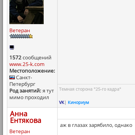
Ветеран
1572
сообщений
www.25-k.com
Местоположение:
Санкт-
Петербург
Темная сторона "25-го кадра"
Род занятий:
я тут
мимо проходил
VK
|
Кинориум
Анна
Ентякова
аж в глазах зарябило, однако
Ветеран