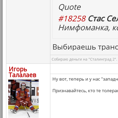
Quote
#18258
Стас Се
Нимфоманка, кс
Выбираешь транс
Собираю деньги на "Сталинград 2".
Игорь
Талалаев
Ну вот, теперь и у нас "запа
Признавайтесь, кто те толерас