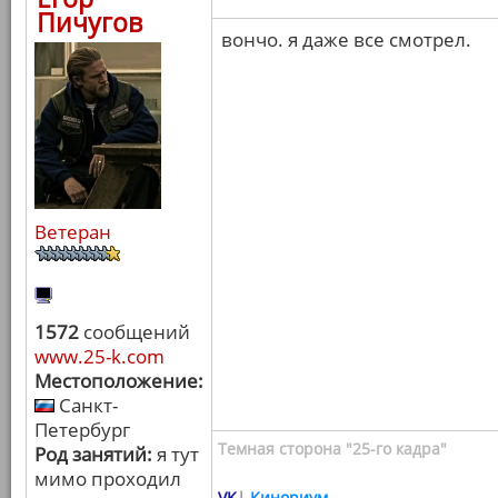
Пичугов
вончо. я даже все смотрел.
Ветеран
1572
сообщений
www.25-k.com
Местоположение:
Санкт-
Петербург
Темная сторона "25-го кадра"
Род занятий:
я тут
мимо проходил
VK
|
Кинориум