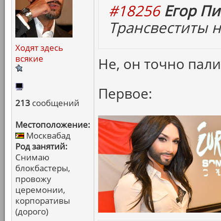
#18256
Егор Пи
Трансвеститы н
Ходят здесь
всякие
Не, он точно пали
Первое:
213
сообщений
Местоположение:
Москвабад
Род занятий:
Снимаю
блокбастеры,
провожу
церемонии,
корпоративы
(дорого)