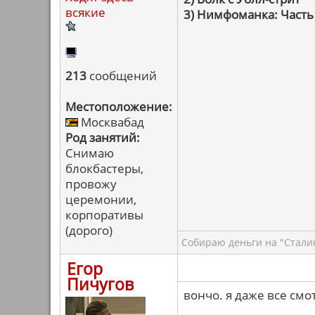
всякие
3) Нимфоманка: Часть
213
сообщений
Местоположение:
Москвабад
Род занятий:
Снимаю
блокбастеры,
провожу
церемонии,
корпоративы
(дорого)
Собираю деньги на "Сталин
Егор
Пичугов
вончо. я даже все смо