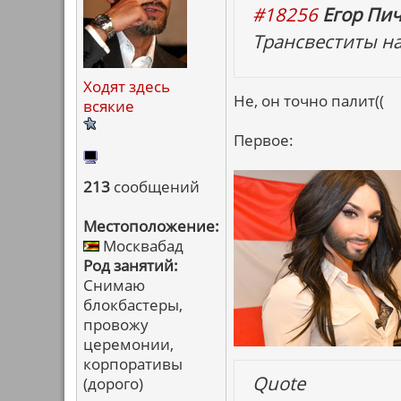
#18256
Егор Пич
Трансвеститы на
Ходят здесь
Не, он точно палит((
всякие
Первое:
213
сообщений
Местоположение:
Москвабад
Род занятий:
Снимаю
блокбастеры,
провожу
церемонии,
корпоративы
Quote
(дорого)