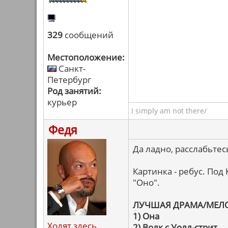
329
сообщений
Местоположение:
Санкт-
Петербург
Род занятий:
курьер
I simply am not there/
Федя
Да ладно, расслабьтес
Картинка - ребус. По
"Оно".
ЛУЧШАЯ ДРАМА/МЕЛ
1) Она
Ходят здесь
2) Волк с Уолл-стрит