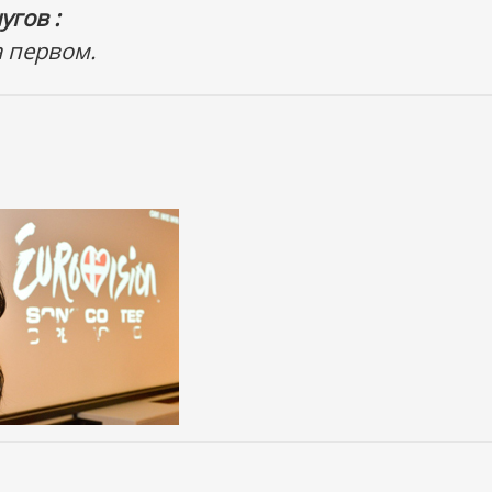
угов :
 первом.