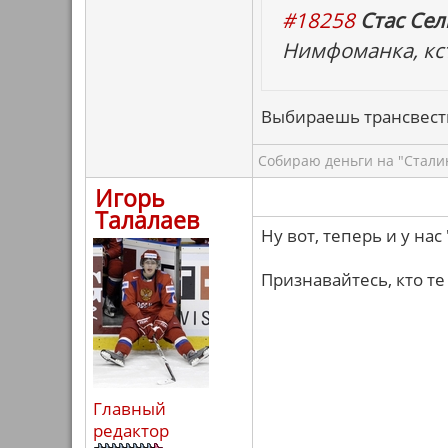
#18258
Стас Сел
Нимфоманка, кст
Выбираешь трансвест
Собираю деньги на "Сталин
Игорь
Талалаев
Ну вот, теперь и у на
Признавайтесь, кто те 
Главный
редактор