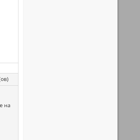
са(ов)
е на