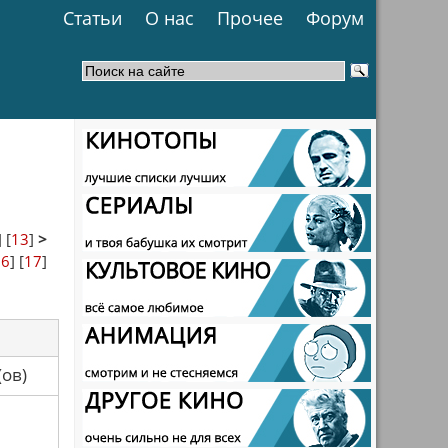
Статьи
О нас
Прочее
Форум
] [
13
]
>
16
] [
17
]
са(ов)