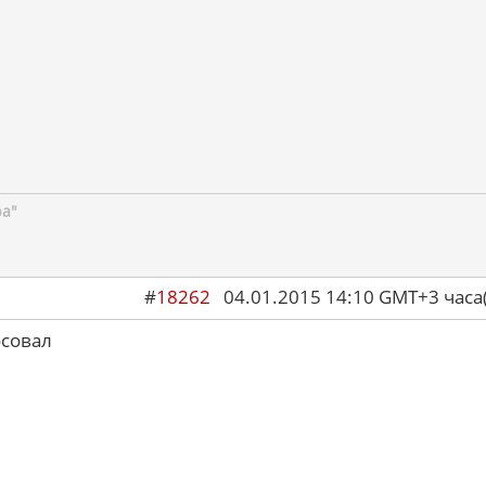
ра"
#
18262
04.01.2015 14:10 GMT+3 ча
осовал