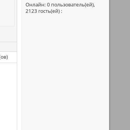
Онлайн: 0 пользователь(ей),
2123 гость(ей) :
са(ов)