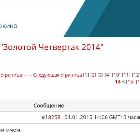
"Золотой Четвертак 2014"
 страница
Следующая страница
[
1
] [
2
] [
3
] [
4
] [
10
] [
11
] [
12
14
<
[
15
] [
Сообщение
#
18258
04.01.2015 14:06 GMT+3 ча
и о чем.