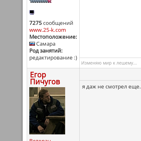
7275
сообщений
www.25-k.com
Местоположение:
Самара
Род занятий:
редактирование :)
Изменяю мир к лешему...
Егор
Пичугов
я даж не смотрел еще.
Ветеран