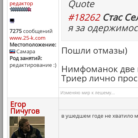
Quote
редактор
#18262
Стас Се
я за одержимос
7275
сообщений
www.25-k.com
Местоположение:
Пошли отмазы)
Самара
Род занятий:
редактирование :)
Нимфоманок две в
Триер лично прос
Изменяю мир к лешему...
Егор
Пичугов
в ушедшем годе не хватило 