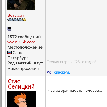
Ветеран
1572
сообщений
www.25-k.com
Местоположение:
Санкт-
Петербург
Темная сторона "25-го кадра"
Род занятий:
я тут
мимо проходил
VK
|
Кинориум
Стас
Селицкий
я за одержимость голосовал