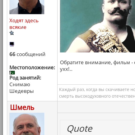
Ходят здесь
всякие
66
сообщений
Обратите внимание, фильм - о
Местоположение:
ухх!..
Род занятий:
Снимаю
Каждый раз, когда вы скачиваете н
Шедевры
смерть высокодуховного отечествен
Шмель
Quote