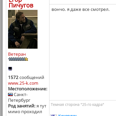
Пичугов
вончо. я даже все смотрел.
Ветеран
1572
сообщений
www.25-k.com
Местоположение:
Санкт-
Петербург
Темная сторона "25-го кадра"
Род занятий:
я тут
мимо проходил
VK
|
Кинориум