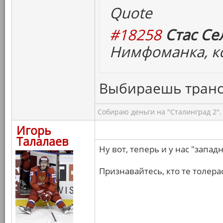
Quote
#18258
Стас Се
Нимфоманка, кс
Выбираешь транс
Собираю деньги на "Сталинград 2".
Игорь
Талалаев
Ну вот, теперь и у нас "запа
Признавайтесь, кто те толерас