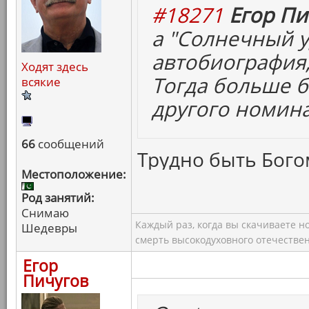
#18271
Егор Пи
а "Солнечный у
автобиография,
Ходят здесь
Тогда больше 
всякие
другого номина
66
сообщений
Трудно быть Богом
Местоположение:
Род занятий:
Снимаю
Каждый раз, когда вы скачиваете н
Шедевры
смерть высокодуховного отечествен
Егор
Пичугов