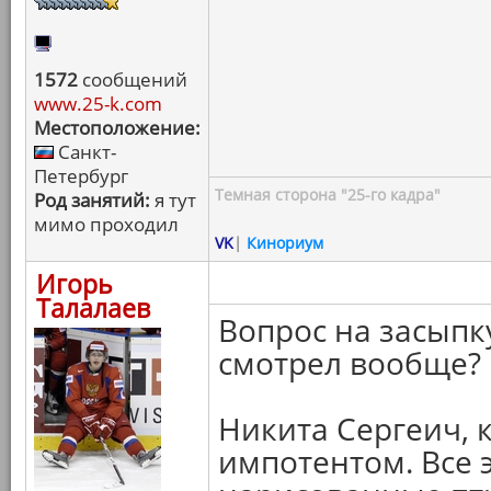
1572
сообщений
www.25-k.com
Местоположение:
Санкт-
Петербург
Темная сторона "25-го кадра"
Род занятий:
я тут
мимо проходил
VK
|
Кинориум
Игорь
Талалаев
Вопрос на засыпк
смотрел вообще?
Никита Сергеич, 
импотентом. Все 