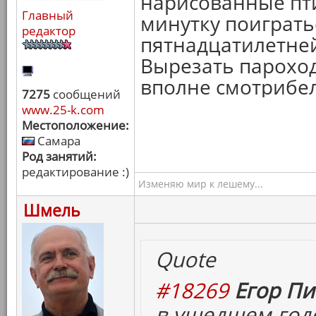
нарисованные птич
Главный
минутку поиграть
редактор
пятнадцатилетней 
Вырезать пароход
вполне смотрибе
7275
сообщений
www.25-k.com
Местоположение:
Самара
Род занятий:
редактирование :)
Изменяю мир к лешему...
Шмель
Quote
#18269
Егор Пи
в ушедшем год