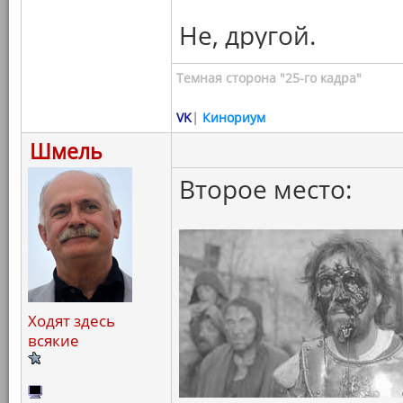
Не, другой.
Темная сторона "25-го кадра"
VK
|
Кинориум
Шмель
Второе место:
Ходят здесь
всякие