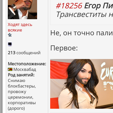
#18256
Егор Пи
Трансвеститы н
Ходят здесь
всякие
Не, он точно пали
Первое:
213
сообщений
Местоположение:
Москвабад
Род занятий:
Снимаю
блокбастеры,
провожу
церемонии,
корпоративы
(дорого)