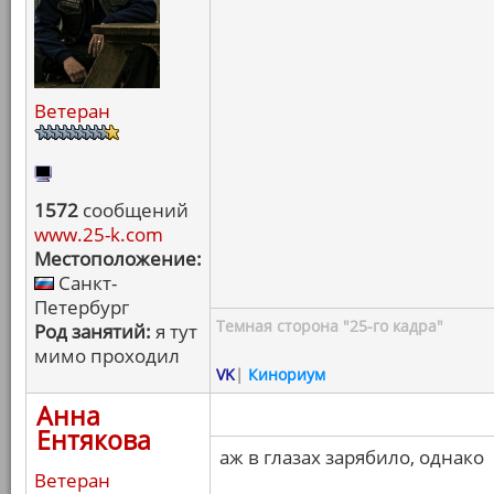
Ветеран
1572
сообщений
www.25-k.com
Местоположение:
Санкт-
Петербург
Темная сторона "25-го кадра"
Род занятий:
я тут
мимо проходил
VK
|
Кинориум
Анна
Ентякова
аж в глазах зарябило, однако
Ветеран