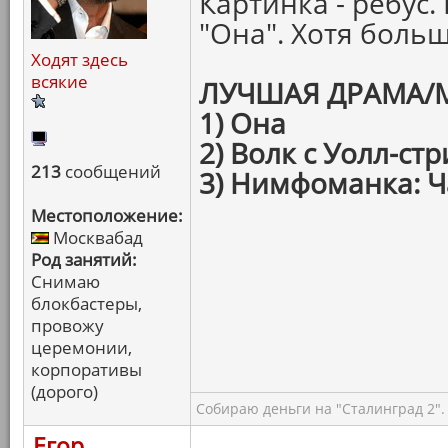
Картинка - ребус
"Она". Хотя боль
Ходят здесь
всякие
ЛУЧШАЯ ДРАМА/
1) Она
2) Волк с Уолл-стр
213
сообщений
3) Нимфоманка: Ч
Местоположение:
Москвабад
Род занятий:
Снимаю
блокбастеры,
провожу
церемонии,
корпоративы
(дорого)
Собираю деньги на "Сталинград 2".
Егор