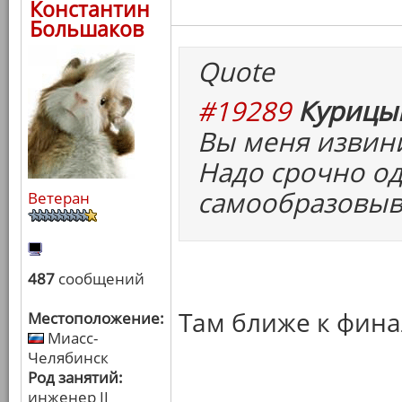
Константин
Большаков
Quote
#19289
Курицын
Вы меня извини
Надо срочно од
самообразовыв
Ветеран
487
сообщений
Там ближе к фина
Местоположение:
Миасс-
Челябинск
Род занятий:
инженер II