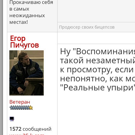
Прокачиваю себя
в самых
неожиданных
местах!
Продюсер своих бицепсов
Егор
Пичугов
Ну "Воспоминания
такой незаметный
к просмотру, если
непонятно, как м
"Реальные упыри"
Ветеран
1572
сообщений