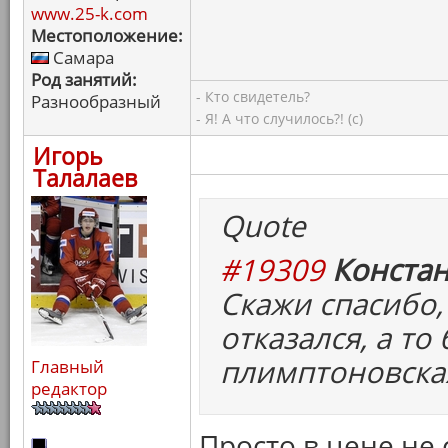
www.25-k.com
Местоположение:
Самара
Род занятий:
- Кто свидетель?
Разнообразный
- Я! А что случилось?! (с)
Игорь
Талалаев
Quote
#19309
Констан
Скажи спасибо,
отказался, а то
плимптоновска
Главный
редактор
Просто в цене не