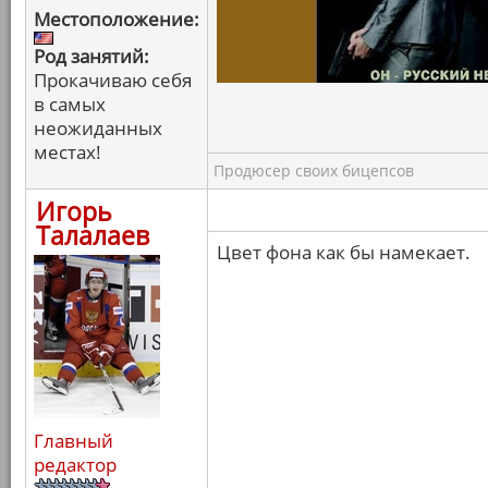
Местоположение:
Род занятий:
Прокачиваю себя
в самых
неожиданных
местах!
Продюсер своих бицепсов
Игорь
Талалаев
Цвет фона как бы намекает.
Главный
редактор