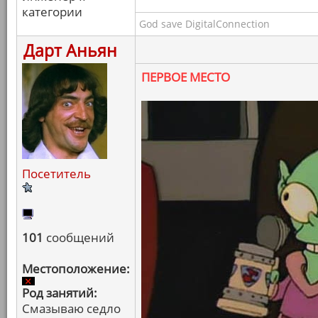
категории
God save DigitalConnection
Дарт Аньян
ПЕРВОЕ МЕСТО
Посетитель
101
сообщений
Местоположение:
Род занятий:
Смазываю седло