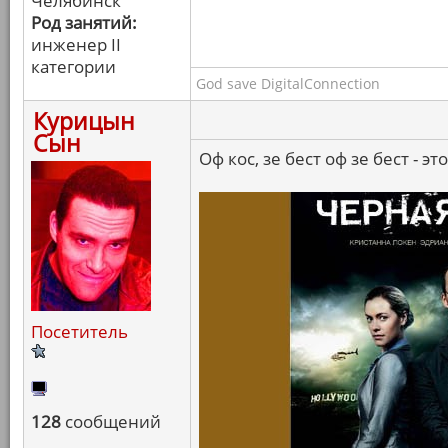
Челябинск
Род занятий:
инженер II
категории
God save DigitalConnection
Курицын
Сын
Оф кос, зе бест оф зе бест - эт
Посетитель
128
сообщений