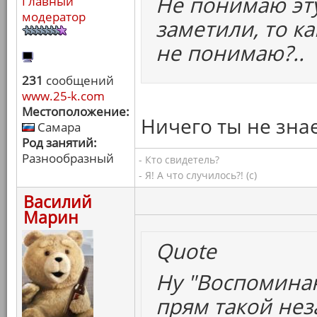
Не понимаю эт
Главный
модератор
заметили, то ка
не понимаю?..
231
сообщений
www.25-k.com
Местоположение:
Ничего ты не знае
Самара
Род занятий:
Разнообразный
- Кто свидетель?
- Я! А что случилось?! (с)
Василий
Марин
Quote
Ну "Воспоминан
прям такой нез