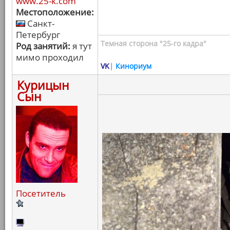
www.25-k.com
Местоположение:
Санкт-
Петербург
Темная сторона "25-го кадра"
Род занятий:
я тут
мимо проходил
VK
|
Кинориум
Курицын
Сын
Посетитель