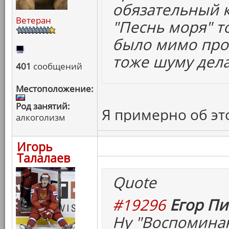
обязательный к
Ветеран
"Песнь моря" т
было мимо прой
тоже шуму дела
401
сообщений
Местоположение:
Род занятий:
Я примерно об эт
алкоголизм
Игорь
Талалаев
Quote
#19296
Егор Пи
Ну "Воспоминан