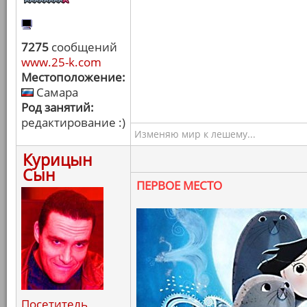
7275
сообщений
www.25-k.com
Местоположение:
Самара
Род занятий:
редактирование :)
Изменяю мир к лешему...
Курицын
Сын
ПЕРВОЕ МЕСТО
Посетитель