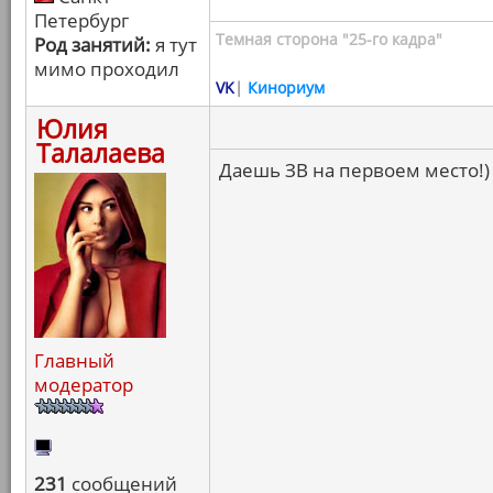
Петербург
Темная сторона "25-го кадра"
Род занятий:
я тут
мимо проходил
VK
|
Кинориум
Юлия
Талалаева
Даешь ЗВ на первоем место!)
Главный
модератор
231
сообщений