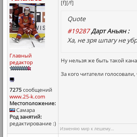
[f][/f]
Quote
#19287
Дарт Аньян :
Ха, не зря шпагу не убр
Главный
Ну нельзя же быть такой кана
редактор
За кого читатели голосовали, 
7275
сообщений
www.25-k.com
Местоположение:
Самара
Род занятий:
редактирование :)
Изменяю мир к лешему...