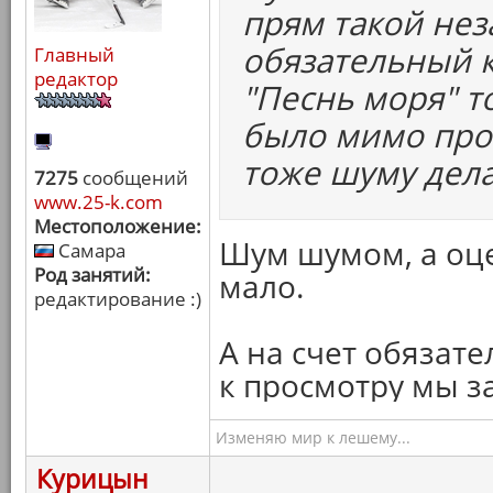
прям такой нез
обязательный к
Главный
редактор
"Песнь моря" т
было мимо прой
тоже шуму дела
7275
сообщений
www.25-k.com
Местоположение:
Шум шумом, а оце
Самара
Род занятий:
мало.
редактирование :)
А на счет обязате
к просмотру мы з
Изменяю мир к лешему...
Курицын