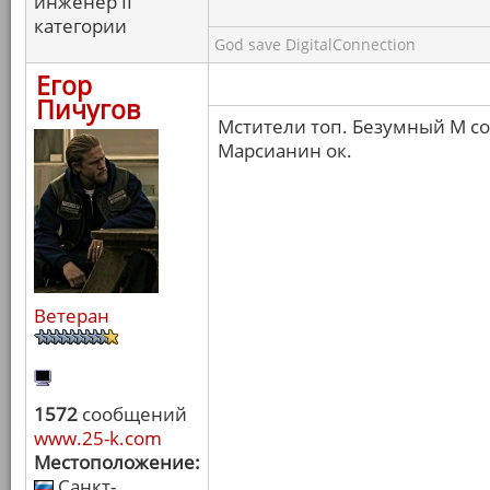
инженер II
категории
God save DigitalConnection
Егор
Пичугов
Мстители топ. Безумный М с
Марсианин ок.
Ветеран
1572
сообщений
www.25-k.com
Местоположение:
Санкт-