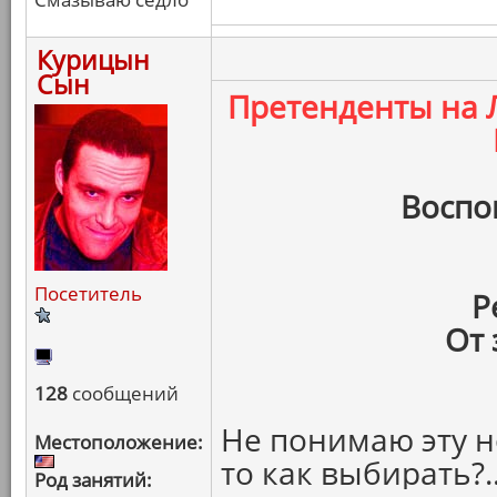
Курицын
Сын
Претенденты на
Воспо
Посетитель
Р
От 
128
сообщений
Не понимаю эту н
Местоположение:
то как выбирать?.
Род занятий: