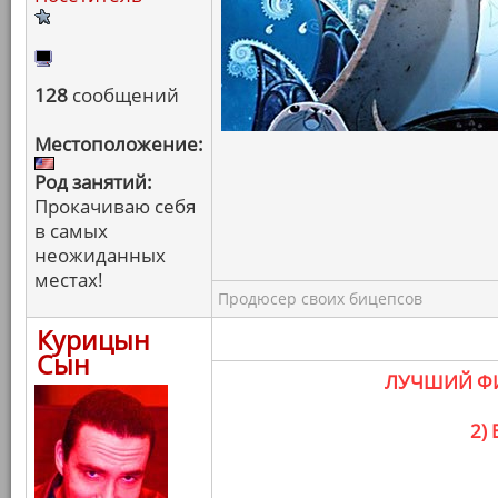
128
сообщений
Местоположение:
Род занятий:
Прокачиваю себя
в самых
неожиданных
местах!
Продюсер своих бицепсов
Курицын
Сын
ЛУЧШИЙ ФИ
2)