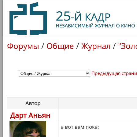
Форумы
/
Общие
/
Журнал
/
"Зол
Предыдущая стран
Автор
Дарт Аньян
а вот вам пока: