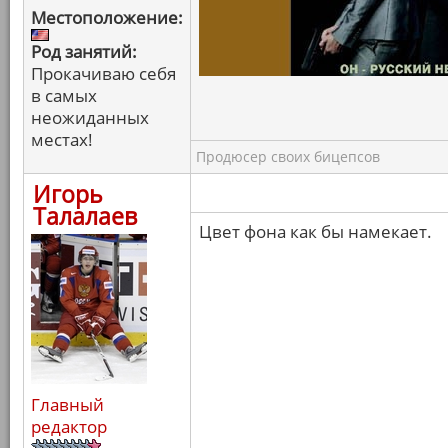
Местоположение:
Род занятий:
Прокачиваю себя
в самых
неожиданных
местах!
Продюсер своих бицепсов
Игорь
Талалаев
Цвет фона как бы намекает.
Главный
редактор