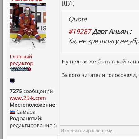
[f][/f]
Quote
#19287
Дарт Аньян :
Ха, не зря шпагу не убр
Главный
Ну нельзя же быть такой кана
редактор
За кого читатели голосовали, 
7275
сообщений
www.25-k.com
Местоположение:
Самара
Род занятий:
редактирование :)
Изменяю мир к лешему...