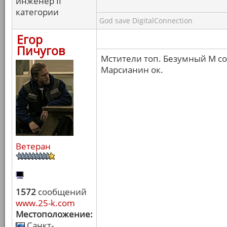
инженер II
категории
God save DigitalConnection
Егор
Пичугов
Мстители топ. Безумный М с
Марсианин ок.
Ветеран
1572
сообщений
www.25-k.com
Местоположение:
Санкт-