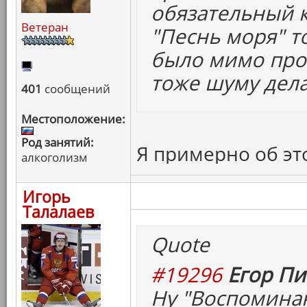
обязательный к
Ветеран
"Песнь моря" т
было мимо прой
тоже шуму дела
401
сообщений
Местоположение:
Род занятий:
Я примерно об эт
алкоголизм
Игорь
Талалаев
Quote
#19296
Егор Пи
Ну "Воспоминан