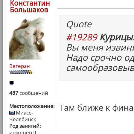
Константин
Большаков
Quote
#19289
Курицын
Вы меня извини
Надо срочно од
самообразовыв
Ветеран
487
сообщений
Там ближе к фина
Местоположение:
Миасс-
Челябинск
Род занятий:
инженер II