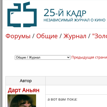
Форумы
/
Общие
/
Журнал
/
"Зол
Предыдущая стран
Автор
Дарт Аньян
а вот вам пока: