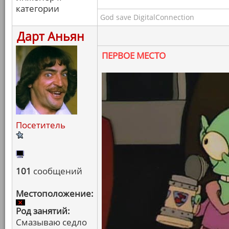
категории
God save DigitalConnection
Дарт Аньян
ПЕРВОЕ МЕСТО
Посетитель
101
сообщений
Местоположение:
Род занятий:
Смазываю седло