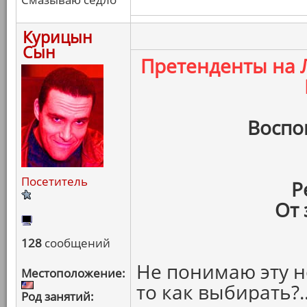
Курицын
Сын
Претенденты на
Воспо
Посетитель
Р
От 
128
сообщений
Не понимаю эту н
Местоположение:
то как выбирать?.
Род занятий: