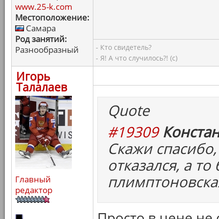
www.25-k.com
Местоположение:
Самара
Род занятий:
- Кто свидетель?
Разнообразный
- Я! А что случилось?! (с)
Игорь
Талалаев
Quote
#19309
Констан
Скажи спасибо,
отказался, а то
плимптоновска
Главный
редактор
Просто в цене не