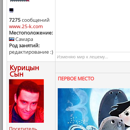
7275
сообщений
www.25-k.com
Местоположение:
Самара
Род занятий:
редактирование :)
Изменяю мир к лешему...
Курицын
Сын
ПЕРВОЕ МЕСТО
Посетитель