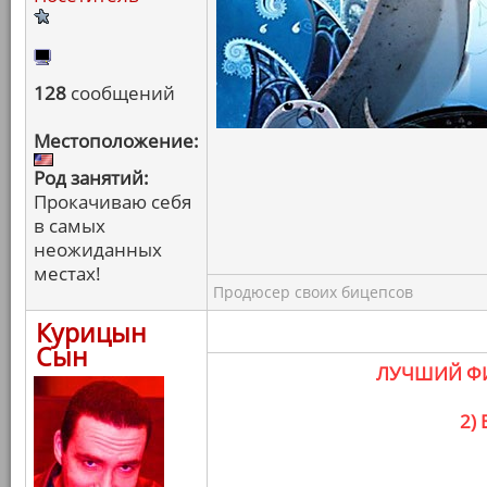
128
сообщений
Местоположение:
Род занятий:
Прокачиваю себя
в самых
неожиданных
местах!
Продюсер своих бицепсов
Курицын
Сын
ЛУЧШИЙ ФИ
2)