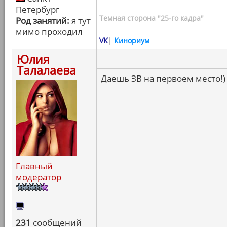
Петербург
Темная сторона "25-го кадра"
Род занятий:
я тут
мимо проходил
VK
|
Кинориум
Юлия
Талалаева
Даешь ЗВ на первоем место!)
Главный
модератор
231
сообщений