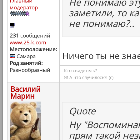
Не понимаю эт
Главный
модератор
заметили, то ка
не понимаю?..
231
сообщений
www.25-k.com
Местоположение:
Ничего ты не знае
Самара
Род занятий:
Разнообразный
- Кто свидетель?
- Я! А что случилось?! (с)
Василий
Марин
Quote
Ну "Воспоминан
прям такой нез