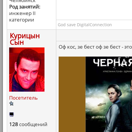
Челябинск
Род занятий:
инженер II
категории
God save DigitalConnection
Курицын
Сын
Оф кос, зе бест оф зе бест - эт
Посетитель
128
сообщений