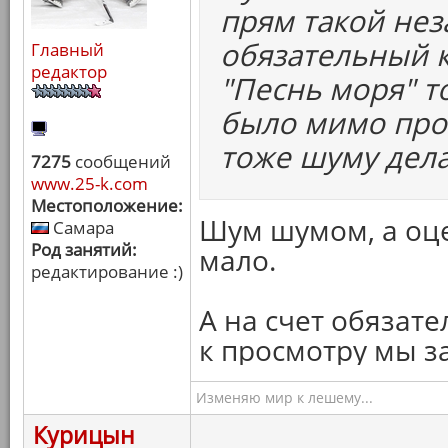
прям такой нез
обязательный к
Главный
редактор
"Песнь моря" т
было мимо прой
тоже шуму дела
7275
сообщений
www.25-k.com
Местоположение:
Шум шумом, а оце
Самара
Род занятий:
мало.
редактирование :)
А на счет обязате
к просмотру мы з
Изменяю мир к лешему...
Курицын