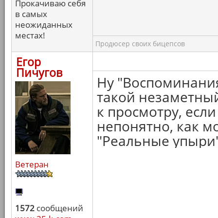
Прокачиваю себя
в самых
неожиданных
местах!
Продюсер своих бицепсов
Егор
Пичугов
Ну "Воспоминания
такой незаметный
к просмотру, если
непонятно, как м
"Реальные упыри"
Ветеран
1572
сообщений