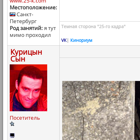
www.25-k.com
Местоположение:
Санкт-
Петербург
Темная сторона "25-го кадра"
Род занятий:
я тут
мимо проходил
VK
|
Кинориум
Курицын
Сын
Посетитель