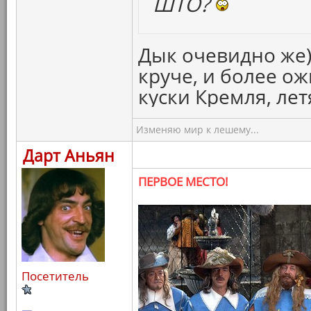
ШТО?
Дык очевидно же)
круче, и более о
куски Кремля, ле
Изменяю мир к лешему...
Дарт Аньян
ПЕРВОЕ МЕСТО!
Посетитель