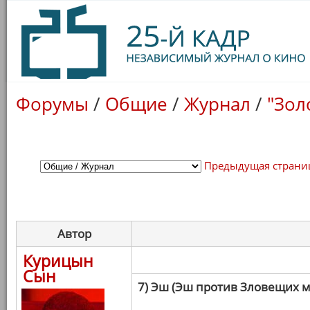
Форумы
/
Общие
/
Журнал
/
"Зол
Предыдущая страни
Автор
Курицын
Сын
7) Эш (Эш против Зловещих 