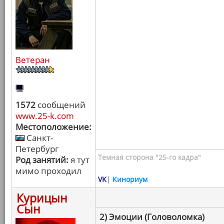
Ветеран
1572
сообщений
www.25-k.com
Местоположение:
Санкт-
Петербург
Темная сторона "25-го кадра"
Род занятий:
я тут
мимо проходил
VK
|
Кинориум
Курицын
Сын
2) Эмоции (Головоломка)