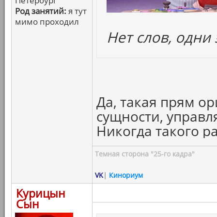
Петербург
Род занятий:
я тут
мимо проходил
Нет слов, одни
Да, такая прям о
сущности, управ
Никогда такого р
Темная сторона "25-го кадра"
VK
|
Кинориум
Курицын
Сын