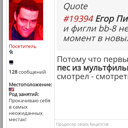
Quote
#19394
Егор Пи
и фигли bb-8 н
момент в новых
Посетитель
Потому что перв
пес из мультфил
128
сообщений
смотрел - смотрет
Местоположение:
Род занятий:
Прокачиваю себя
в самых
неожиданных
местах!
Продюсер своих бицепсов