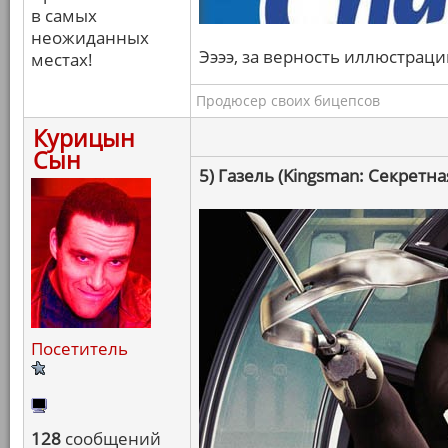
в самых
неожиданных
Ээээ, за верность иллюстраци
местах!
Продюсер своих бицепсов
Курицын
Сын
5) Газель (Kingsman: Секретна
Посетитель
128
сообщений