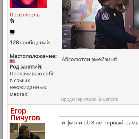
Посетитель
128
сообщений
Местоположение:
Абсолютли эмейзинг!
Род занятий:
Прокачиваю себя
в самых
неожиданных
местах!
Продюсер своих бицепсов
Егор
Пичугов
и фигли bb-8 не первый. сам