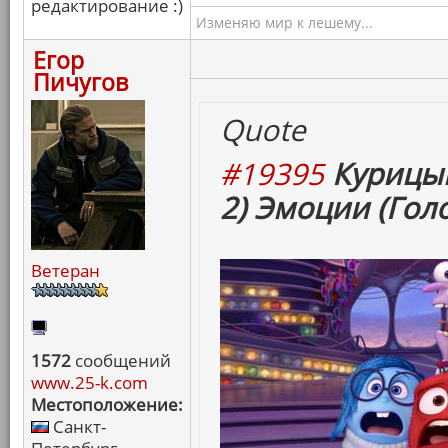
редактирование :)
Изменяю мир к лешему...
Егор
Пичугов
Quote
#19395
Курицын
2) Эмоции (Гол
Ветеран
1572
сообщений
www.25-k.com
Местоположение:
Санкт-