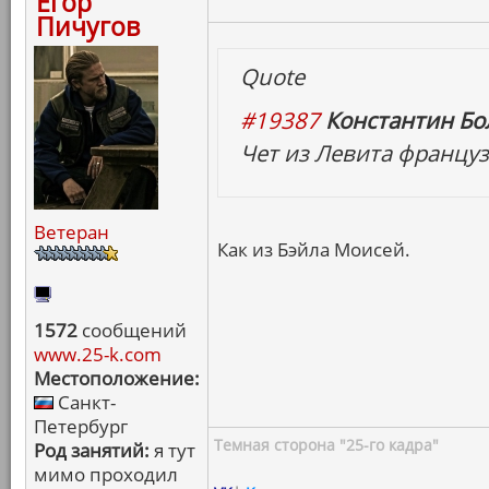
Егор
Пичугов
Quote
#19387
Константин Бо
Чет из Левита француз
Ветеран
Как из Бэйла Моисей.
1572
сообщений
www.25-k.com
Местоположение:
Санкт-
Петербург
Темная сторона "25-го кадра"
Род занятий:
я тут
мимо проходил