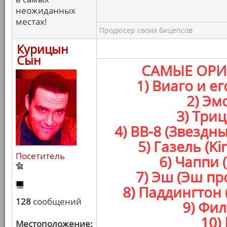
неожиданных
местах!
Продюсер своих бицепсов
Курицын
Сын
САМЫЕ ОРИ
1) Виаго и е
2) Эм
3) Три
4) BB-8 (Звезд
5) Газель (K
Посетитель
6) Чаппи 
7) Эш (Эш п
8) Паддингтон
128
сообщений
9) Фил
10)
Местоположение: