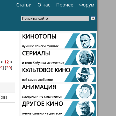
Статьи
О нас
Прочее
Форум
]
>
12
<
19
] [
20
]
са(ов)