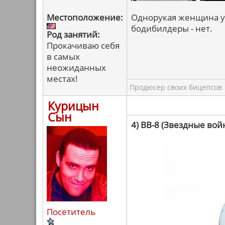
Местоположение:
Однорукая женщина уж
бодибилдеры - нет.
Род занятий:
Прокачиваю себя
в самых
неожиданных
местах!
Продюсер своих бицепсов
Курицын
Сын
4) BB-8 (Звездные во
Посетитель