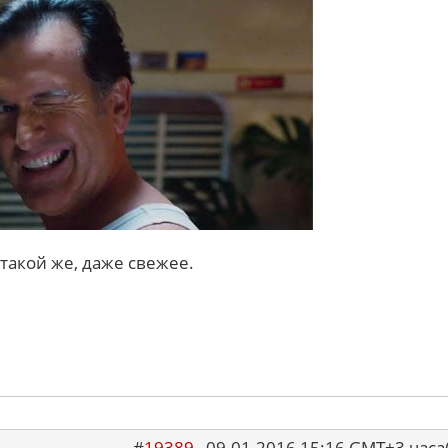
 такой же, даже свежее.
#
19389
09.01.2016 15:16 GMT+3 ча