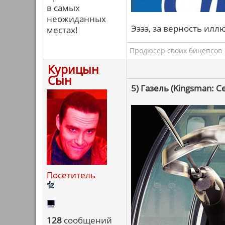
в самых
неожиданных
Ээээ, за верность илл
местах!
Продюсер своих бицепсов
Курицын
Сын
5) Газель (Kingsman: 
Посетитель
128
сообщений