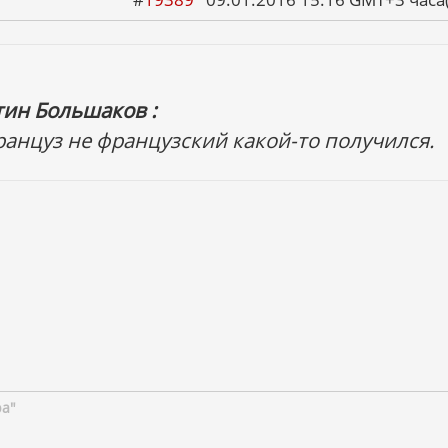
тин Большаков :
ранцуз не французский какой-то получился.
ра"