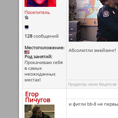
Посетитель
128
сообщений
Местоположение:
Абсолютли эмейзинг!
Род занятий:
Прокачиваю себя
в самых
неожиданных
местах!
Продюсер своих бицепсов
Егор
Пичугов
и фигли bb-8 не перв