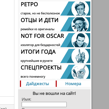
Дайджесты
Номера
Вы не вошли на сайт!
Имя:
са(ов)