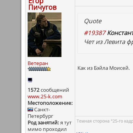
Егор
Пичугов
Quote
#19387
Констан
Чет из Левита ф
Ветеран
Как из Бэйла Моисей.
1572
сообщений
www.25-k.com
Местоположение:
Санкт-
Петербург
Темная сторона "25-го кад
Род занятий:
я тут
мимо проходил