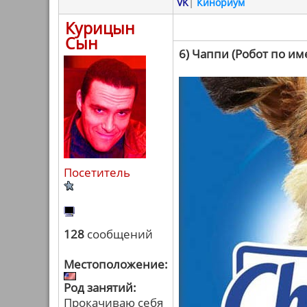
VK
|
Кинориум
Курицын
Сын
6) Чаппи (Робот по и
Посетитель
128
сообщений
Местоположение:
Род занятий:
Прокачиваю себя