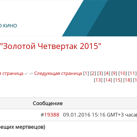
"Золотой Четвертак 2015"
 страница
Следующая страница
[
1
] [
2
] [
3
] [
4
] [
9
] [
10
] [
11
[
13
] [
14
] [
15
] [
18
] [
Сообщение
#
19388
09.01.2016 15:16 GMT+3 ча
вещих мертвецов)