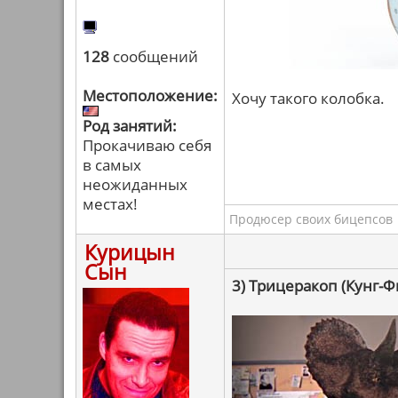
128
сообщений
Местоположение:
Хочу такого колобка.
Род занятий:
Прокачиваю себя
в самых
неожиданных
местах!
Продюсер своих бицепсов
Курицын
Сын
3) Трицеракоп (Кунг-