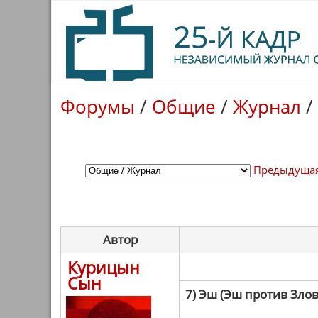
Форумы
/
Общие
/
Журнал
/
Предыдущая
Автор
Курицын
Сын
7) Эш (Эш против Зло