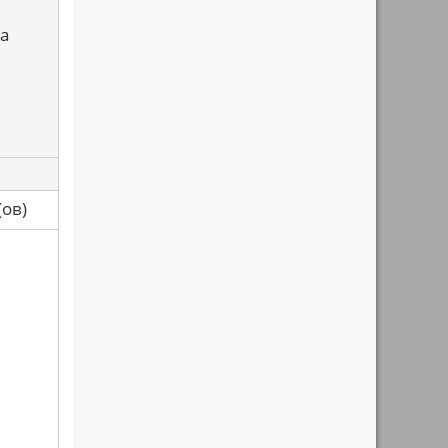
а
са(ов)