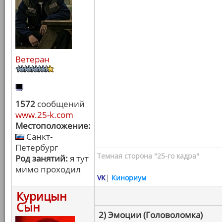
Ветеран
1572
сообщений
www.25-k.com
Местоположение:
Санкт-
Петербург
Темная сторона "25-го кадра"
Род занятий:
я тут
мимо проходил
VK
|
Кинориум
Курицын
Сын
2) Эмоции (Головоломка)