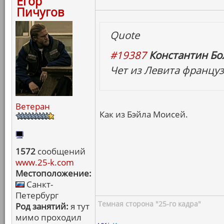
Егор
Пичугов
Quote
#19387
Константин Бо
Чет из Левита француз
Ветеран
Как из Бэйла Моисей.
1572
сообщений
www.25-k.com
Местоположение:
Санкт-
Петербург
Темная сторона "25-го кадра"
Род занятий:
я тут
мимо проходил