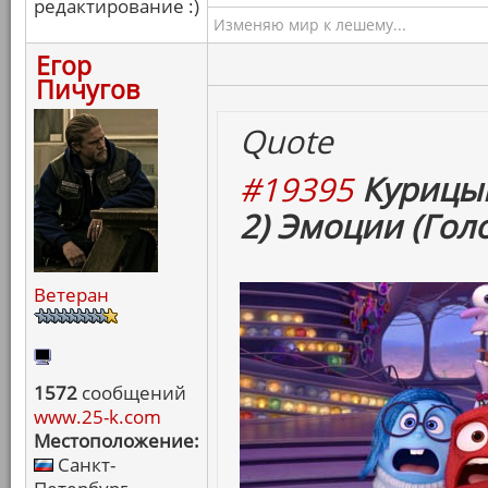
редактирование :)
Изменяю мир к лешему...
Егор
Пичугов
Quote
#19395
Курицын
2) Эмоции (Гол
Ветеран
1572
сообщений
www.25-k.com
Местоположение:
Санкт-