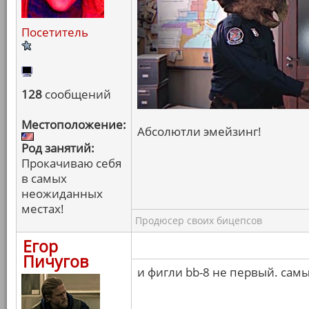
Посетитель
128
сообщений
Местоположение:
Абсолютли эмейзинг!
Род занятий:
Прокачиваю себя
в самых
неожиданных
местах!
Продюсер своих бицепсов
Егор
Пичугов
и фигли bb-8 не первый. сам