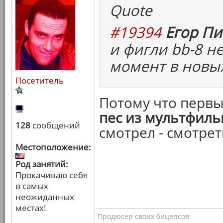
Quote
#19394
Егор Пи
и фигли bb-8 н
момент в новых
Посетитель
Потому что перв
пес из мультфил
128
сообщений
смотрел - смотрет
Местоположение:
Род занятий:
Прокачиваю себя
в самых
неожиданных
местах!
Продюсер своих бицепсов