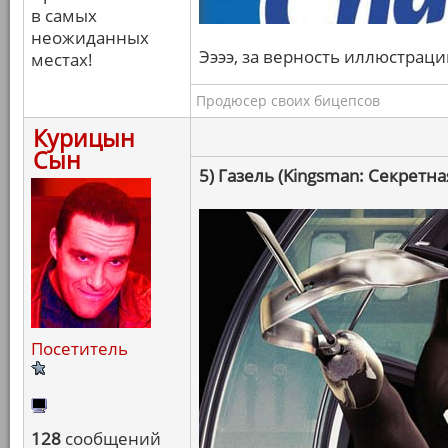
в самых
неожиданных
Ээээ, за верность иллюстраци
местах!
Продюсер своих бицепсов
Курицын
Сын
5) Газель (Kingsman: Секретна
Посетитель
128
сообщений