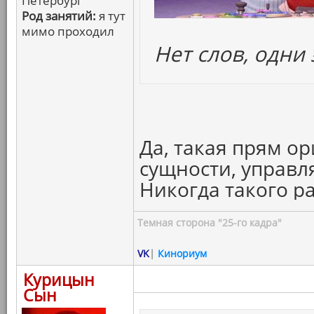
Петербург
Род занятий:
я тут
мимо проходил
Нет слов, одни
Да, такая прям о
сущности, управ
Никогда такого р
Темная сторона "25-го кадра"
VK
|
Кинориум
Курицын
Сын