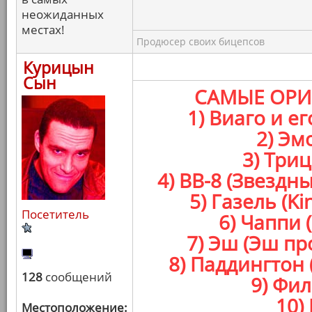
неожиданных
местах!
Продюсер своих бицепсов
Курицын
Сын
САМЫЕ ОРИ
1) Виаго и е
2) Эм
3) Три
4) BB-8 (Звезд
5) Газель (K
Посетитель
6) Чаппи 
7) Эш (Эш п
8) Паддингтон
128
сообщений
9) Фил
10)
Местоположение: