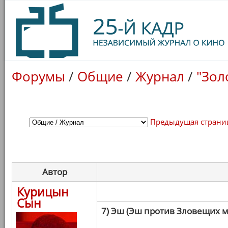
Форумы
/
Общие
/
Журнал
/
"Зол
Предыдущая страни
Автор
Курицын
Сын
7) Эш (Эш против Зловещих 