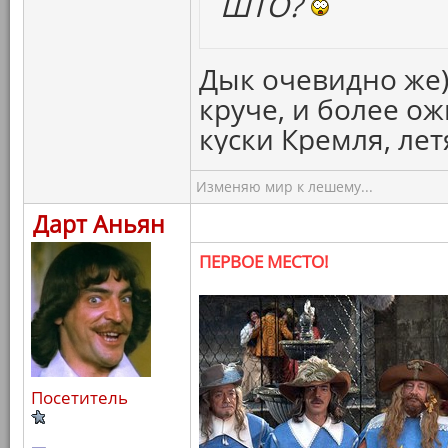
ШТО?
Дык очевидно же)
круче, и более о
куски Кремля, ле
Изменяю мир к лешему...
Дарт Аньян
ПЕРВОЕ МЕСТО!
Посетитель