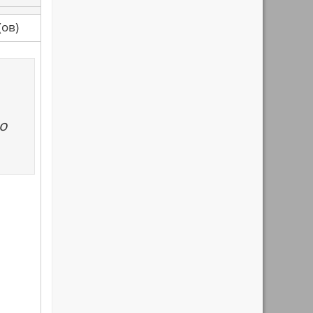
са(ов)
о