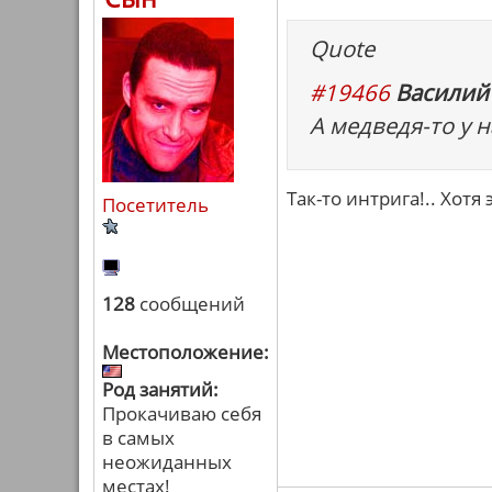
Quote
#19466
Василий
А медведя-то у н
Так-то интрига!.. Хотя
Посетитель
128
сообщений
Местоположение:
Род занятий:
Прокачиваю себя
в самых
неожиданных
местах!