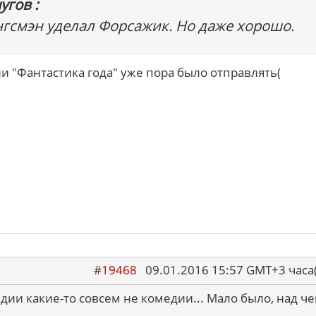
угов :
нгсмэн уделал Форсажик. Но даже хорошо.
 "Фантастика года" уже пора было отправлять(
#
19468
09.01.2016 15:57 GMT+3 ча
дии какие-то совсем не комедии... Мало было, над ч