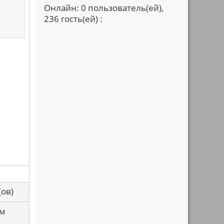
Онлайн: 0 пользователь(ей),
236 гость(ей) :
са(ов)
ем