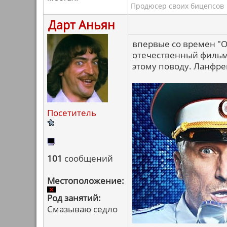
Продюсер своих бицепсов
Дарт Аньян
впервые со времен "О
отечественный фильм!
этому поводу. Ланфре
Посетитель
101
сообщений
Местоположение:
Род занятий:
Смазываю седло