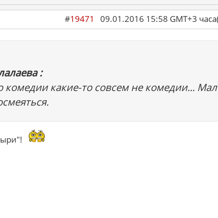
#
19471
09.01.2016 15:58 GMT+3 ча
алаева :
о комедии какие-то совсем не комедии... Мал
осмеяться.
пыри"!