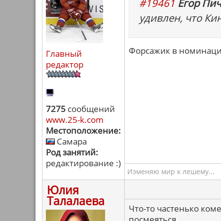
#19461
Егор Пич
удивлен, что Ки
Форсажик в номинации
Главный
редактор
7275
сообщений
www.25-k.com
Местоположение:
Самара
Род занятий:
редактирование :)
Изменяю мир к лешему...
Юлия
Талалаева
Что-то частенько коме
посмеяться.