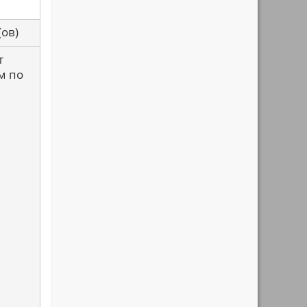
са(ов)
т
м по