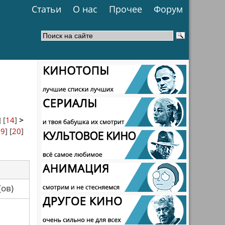
Статьи
О нас
Прочее
Форум
] [
14
]
>
19
] [
20
]
са(ов)