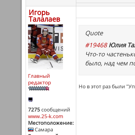
Игорь
Талалаев
Quote
#19468
Юлия Тал
Что-то частеньк
было, над чем п
Главный
редактор
Но в этот раз были "У
7275
сообщений
www.25-k.com
Местоположение:
Самара