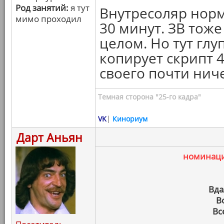
Род занятий:
я тут
Внутресоляр норм
мимо проходил
30 минут. ЗВ тож
целом. Но тут глу
копирует скрипт 4
своего почти нич
Темная сторона "25-го кадра"
VK
|
Кинориум
Дарт Аньян
номинац
Вда
В
Вс