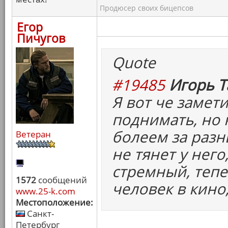
Продюсер своих бицепсов
Егор
Пичугов
Quote
#19485
Игорь Т
Я вот че замети
поднимать, но 
болеем за разн
Ветеран
не тянет у него
стремный, тепер
1572
сообщений
человек в кино,
www.25-k.com
Местоположение:
Санкт-
Петербург