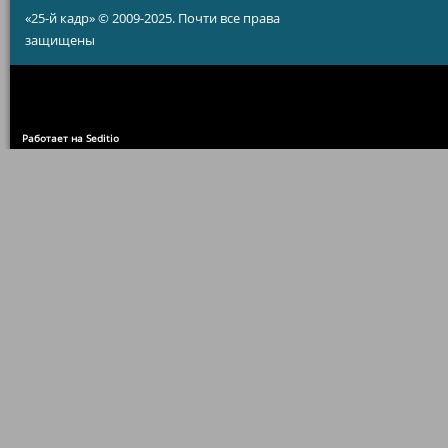
«25-й кадр» © 2009-2025. Почти все права
защищены
Работает на Seditio