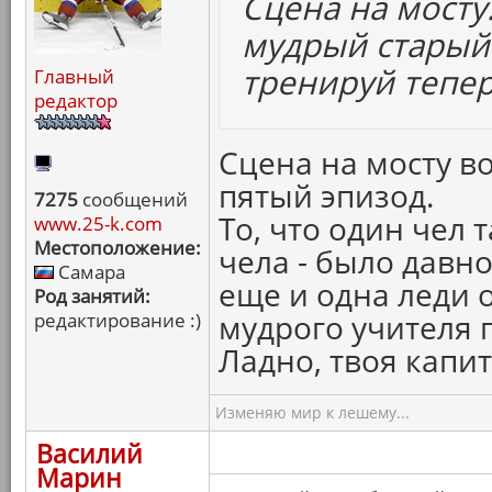
Сцена на мосту.
мудрый старый
тренируй теперь
Главный
редактор
Сцена на мосту в
пятый эпизод.
7275
сообщений
То, что один чел 
www.25-k.com
Местоположение:
чела - было давно
Самара
еще и одна леди о
Род занятий:
мудрого учителя 
редактирование :)
Ладно, твоя капи
Изменяю мир к лешему...
Василий
Марин