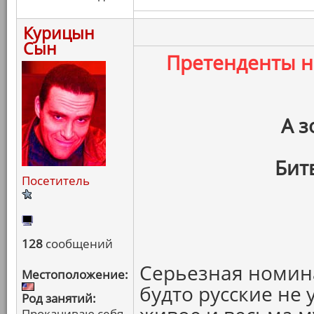
Курицын
Сын
Претенденты 
А з
Бит
Посетитель
128
сообщений
Серьезная номина
Местоположение:
будто русские не 
Род занятий:
Прокачиваю себя