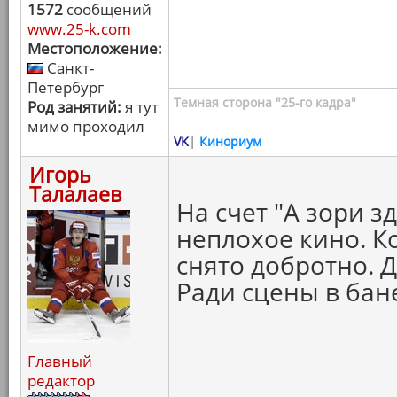
1572
сообщений
www.25-k.com
Местоположение:
Санкт-
Петербург
Темная сторона "25-го кадра"
Род занятий:
я тут
мимо проходил
VK
|
Кинориум
Игорь
Талалаев
На счет "А зори з
неплохое кино. К
снято добротно. 
Ради сцены в бан
Главный
редактор