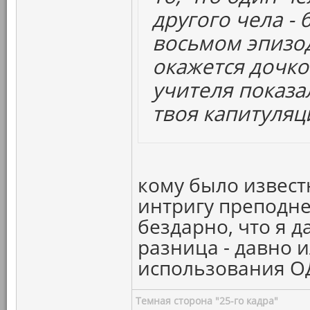
другого чела - 
восьмом эпизо
окажется дочко
учителя показа
твоя капитуляц
кому было известн
интригу преподне
бездарно, что я д
разница - давно и
использования ОД
Темная сторона "25-го кадра"