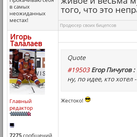
живое и весьма м
в самых
того, что это непр
неожиданных
местах!
Продюсер своих бицепсов
Игорь
Талалаев
Quote
#19503
Егор Пичугов :
ну, по идее, кто хотел 
Жестоко!
Главный
редактор
7275
сообщений