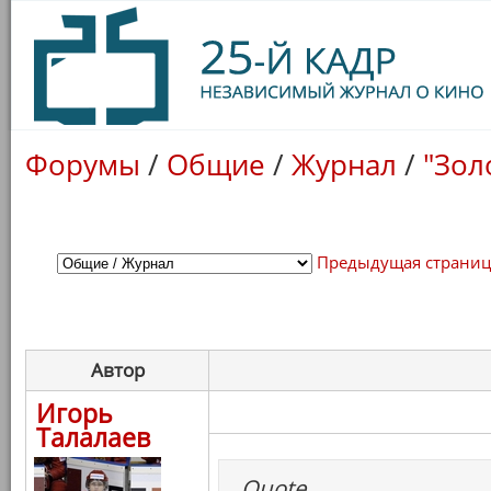
Форумы
/
Общие
/
Журнал
/
"Зол
Предыдущая страни
Автор
Игорь
Талалаев
Quote