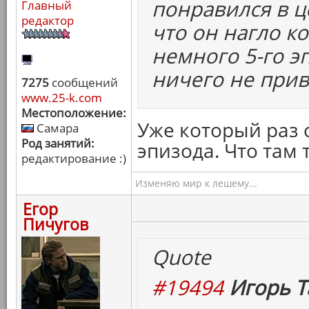
понравился в ц
Главный
редактор
что он нагло ко
немного 5-го эп
ничего не прив
7275
сообщений
www.25-k.com
Местоположение:
Уже который раз 
Самара
Род занятий:
эпизода. Что там 
редактирование :)
Изменяю мир к лешему...
Егор
Пичугов
Quote
#19494
Игорь Т