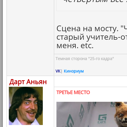
Сцена на мосту. "
старый учитель-о
меня. etc.
Темная сторона "25-го кадра"
VK
|
Кинориум
Дарт Аньян
ТРЕТЬЕ МЕСТО