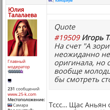
VK
|
Кинориум
Юлия
Талалаева
Quote
#19509
Игорь Т
На счет "А зори 
неожиданно не
оригинала, но 
Главный
модератор
вообще молодцы
бы смотреть ст
231
сообщений
www.25-k.com
Местоположение:
Тссс... Щас Анья
Самара