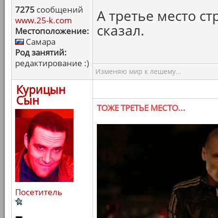
7275
сообщений
А третье место ст
www.25-k.com
сказал.
Местоположение:
Самара
Род занятий:
редактирование :)
Изменяю мир к лешему...
Курицын
Сын
ТОЖЕ ТРЕТЬЕ МЕСТО...
Посетитель