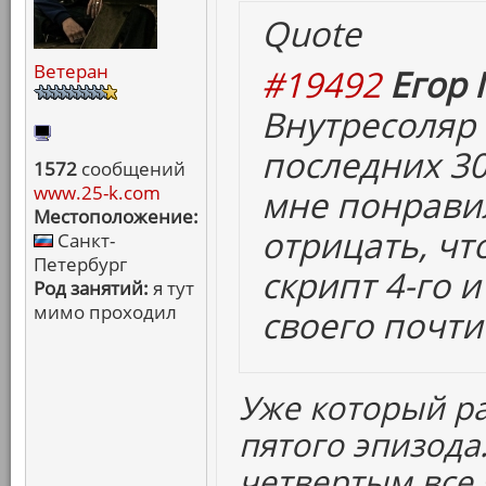
Quote
Ветеран
#19492
Егор 
Внутресоляр
последних 30
1572
сообщений
www.25-k.com
мне понравил
Местоположение:
отрицать, чт
Санкт-
Петербург
скрипт 4-го и
Род занятий:
я тут
мимо проходил
своего почти
Уже который р
пятого эпизода.
четвертым все 