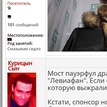
Посетитель
101
сообщений
Местоположение:
Род занятий:
Смазываю седло
Курицын
Сын
Мост пауэрфул др
"Левиафан". Если 
которую выжрали 
Кстати, спонсор 