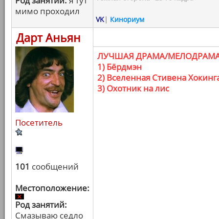
Род занятий:
я тут
мимо проходил
VK
|
Кинориум
Дарт Аньян
ЛУЧШАЯ ДРАМА/МЕЛОДРАМ
1) Бёрдмэн
2) Вселенная Стивена Хокинг
3) Охотник на лис
Посетитель
101
сообщений
Местоположение:
Род занятий:
Смазываю седло