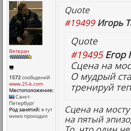
Quote
#19499
Игорь Т
Quote
Ветеран
#19495
Егор 
Сцена на мост
О мудрый ст
1572
сообщений
www.25-k.com
тренируй теп
Местоположение:
Санкт-
Петербург
Сцена на мост
Род занятий:
я тут
мимо проходил
на пятый эпизо
То, что один ч