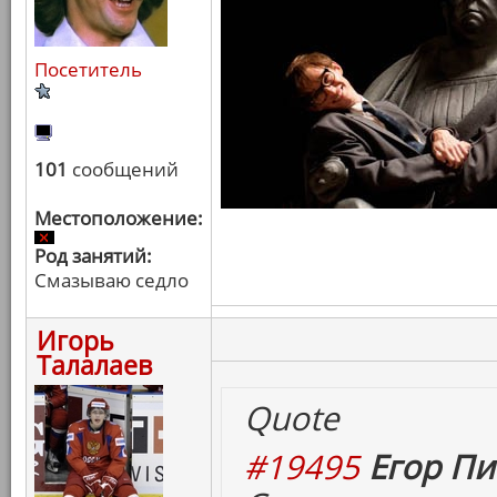
Посетитель
101
сообщений
Местоположение:
Род занятий:
Смазываю седло
Игорь
Талалаев
Quote
#19495
Егор Пи