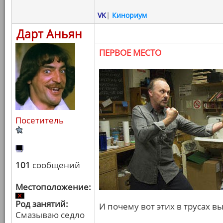
VK
|
Кинориум
Дарт Аньян
ПЕРВОЕ МЕСТО
Посетитель
101
сообщений
Местоположение:
Род занятий:
И почему вот этих в трусах вы
Смазываю седло