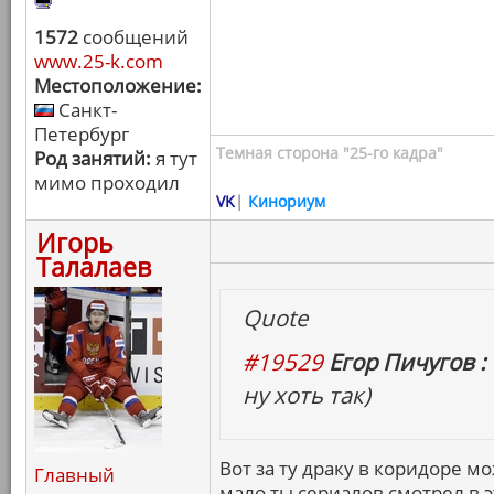
1572
сообщений
www.25-k.com
Местоположение:
Санкт-
Петербург
Темная сторона "25-го кадра"
Род занятий:
я тут
мимо проходил
VK
|
Кинориум
Игорь
Талалаев
Quote
#19529
Егор Пичугов :
ну хоть так)
Вот за ту драку в коридоре мо
Главный
мало ты сериалов смотрел в э