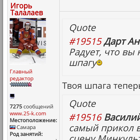
Игорь
Талалаев
Quote
#19515
Дарт Ан
Радует, что вы
шпагу
Главный
редактор
Твоя шпага теперь
Quote
7275
сообщений
www.25-k.com
#19516
Василий
Местоположение:
самый прикол в 
Самара
Род занятий:
сцену Минкульт