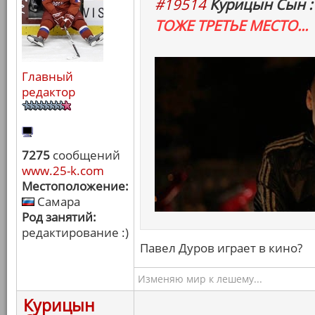
#19514
Курицын Сын :
ТОЖЕ ТРЕТЬЕ МЕСТО...
Главный
редактор
7275
сообщений
www.25-k.com
Местоположение:
Самара
Род занятий:
редактирование :)
Павел Дуров играет в кино?
Изменяю мир к лешему...
Курицын