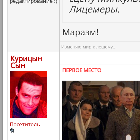
редактирование :)
Лицемеры.
Маразм!
Изменяю мир к лешему...
Курицын
Сын
ПЕРВОЕ МЕСТО
Посетитель