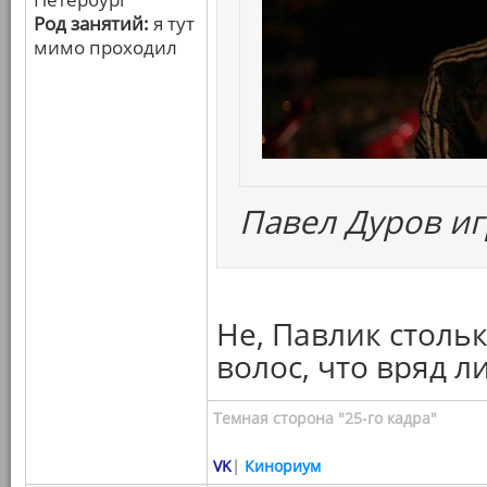
Род занятий:
я тут
мимо проходил
Павел Дуров иг
Не, Павлик столь
волос, что вряд л
Темная сторона "25-го кадра"
VK
|
Кинориум