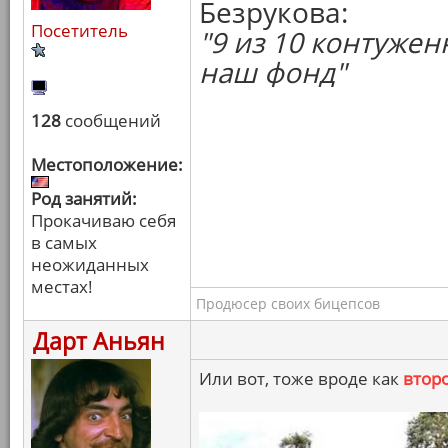
Безрукова:
Посетитель
"9 из 10 контуже
наш фонд"
128
сообщений
Местоположение:
Род занятий:
Прокачиваю себя
в самых
неожиданных
местах!
Продюсер своих бицепсов
Дарт Аньян
Или вот, тоже вроде как
втор