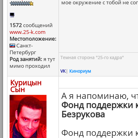
мое окружение с тобой не сог
1572
сообщений
www.25-k.com
Местоположение:
Санкт-
Петербург
Темная сторона "25-го кадра"
Род занятий:
я тут
мимо проходил
VK
|
Кинориум
Курицын
Сын
А я напоминаю, ч
Фонд поддержки 
Безрукова
Фонд поддержки 