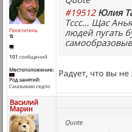
#19512
Юлия Та
Тссс... Щас Ан
людей пугать б
Посетитель
самообразовыв
101
сообщений
Местоположение:
Радует, что вы н
Род занятий:
Смазываю седло
Василий
Марин
Quote