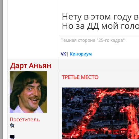
Нету в этом году в
Но за ДД мой голо
Темная сторона "25-го кадра"
VK
|
Кинориум
Дарт Аньян
ТРЕТЬЕ МЕСТО
Посетитель