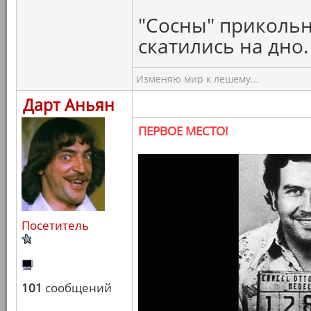
"Сосны" прикольн
скатились на дно.
Изменяю мир к лешему...
Дарт Аньян
ПЕРВОЕ МЕСТО!
Посетитель
101
сообщений