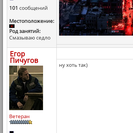
101
сообщений
Местоположение:
Род занятий:
Смазываю седло
Егор
Пичугов
ну хоть так)
Ветеран