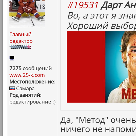
#19531
Дарт Ан
Во, а этот я зн
Хороший выбор
Главный
редактор
7275
сообщений
www.25-k.com
Местоположение:
Самара
Род занятий:
редактирование :)
Да, "Метод" очен
ничего не напоми