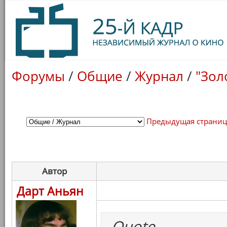
Форумы
/
Общие
/
Журнал
/
"Зол
Предыдущая страни
Автор
Дарт Аньян
Quote