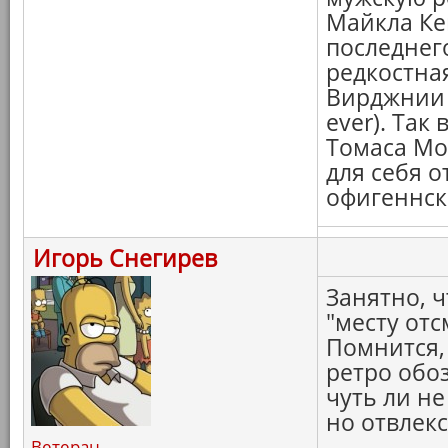
Майкла Кей
последнег
редкостная
Вирджнии 
ever). Так
Томаса Мор
для себя о
офигеннск
Игорь Снегирев
Занятно, ч
"месту отс
Помнится, 
ретро обоз
чуть ли н
но отвлекс
Ветеран