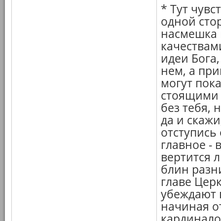
* Тут чувс
одной стор
насмешка 
качествами
идеи Бога,
нем, а пр
могут пок
стоящими 
без тебя, 
да и скажи
отступись
главное - 
вертится л
блин разни
главе Церк
убеждают г
начиная о
кардинало