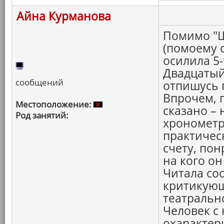
Айна Курманова
Помимо "Ш
(помоему 
осилила 5
Двадцатый 
сообщений
отпишусь 
Впрочем, 
Местоположение:
сказано –
Род занятий:
хронометр
практичес
счету, по
на кого о
Читала со
критикующ
театральн
Человек с
охарактери