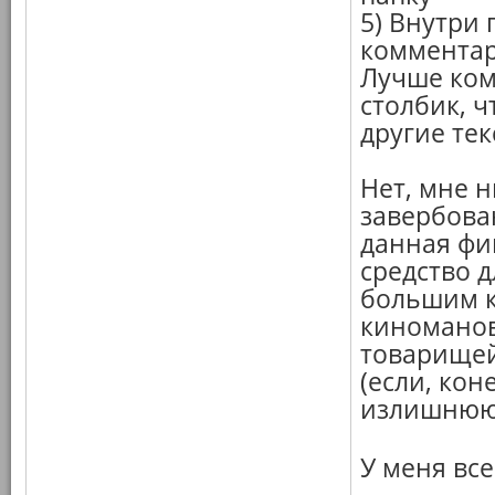
5) Внутри
комментари
Лучше ком
столбик, 
другие те
Нет, мне 
завербова
данная фи
средство 
большим к
киноманов
товарищей
(если, кон
излишнюю 
У меня вс