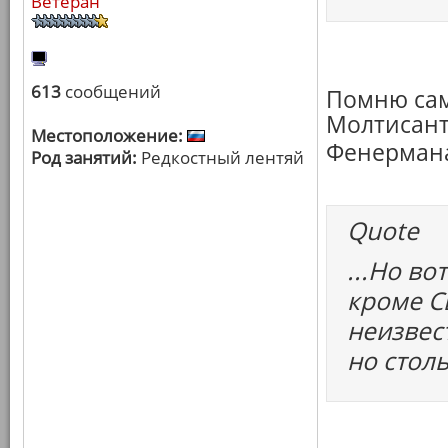
Ветеран
613
сообщений
Помню сам
Молтисант
Местоположение:
Фенерман
Род занятий:
Редкостный лентяй
Quote
...Но во
кроме С
неизвес
но столь