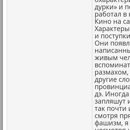
дурки» и п
работал в 
Кино на с
Характеры
и поступк
Они появл
написанны
живым чел
вспоминат
размахом,
другие сл
провинциал
дэ. Иногда
запляшут и
так почти 
смотря пр
фашизм, я 