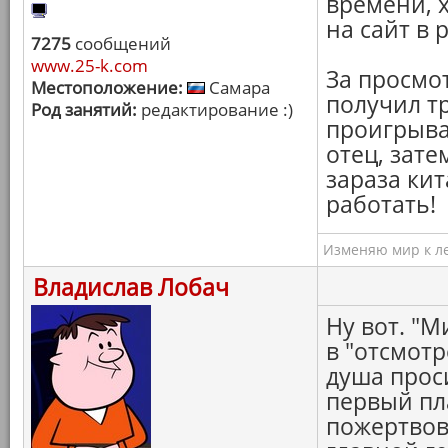
времени, 
на сайт в 
7275
сообщений
www.25-k.com
За просмот
Местоположение:
Самара
получил тр
Род занятий:
редактирование :)
проигрыва
отец, затем
зараза ки
работать!
Изменяю мир к ле
Владислав Лобач
Ну вот. "
в "отсмотр
душа прос
первый пл
пожертвов