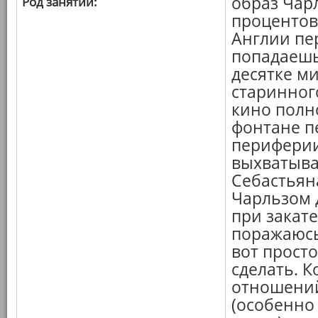
образ Чарл
Род занятий:
процентов
Англии пе
попадаешь
десятке ми
старинного
кино полн
фонтане п
периферии
выхватыва
Себастьяна
Чарльзом 
при закате
поражаюсь,
вот прост
сделать. 
отношений
(особенно