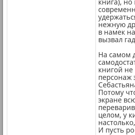
книга), но
современн
удержатьс
нежную др
в намек на
вызвал гад
На самом д
самодоста
книгой не 
персонаж 
Себастьян
Потому чт
экране всю
переварив
целом, у к
настолько
И пусть ро