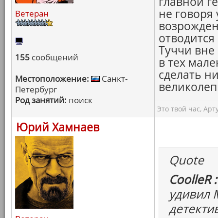
главной г
не говоря 
Ветеран
возрожден
отводится 
Туччи вне
155
сообщений
в тех мал
сделать ни
Местоположение:
Санкт-
великолеп
Петербург
Род занятий:
поиск
Это твой час, Арт
Юрий Хамнаев
Quote
CoolleR :
удивил 
детектив