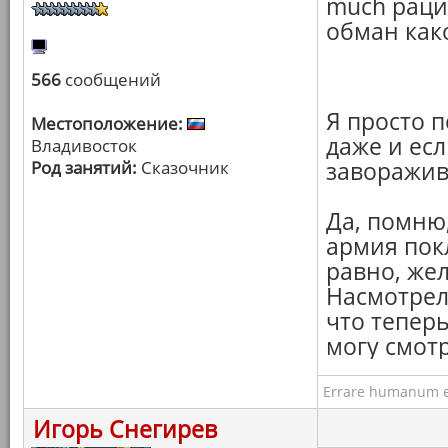
much рац
обман како
566
сообщений
Я просто 
Местоположение:
даже и есл
Владивосток
Род занятий:
Сказочник
заворажив
Да, помню,
армия пок
равно, же
Насмотрелс
что тепер
могу смотр
Errare humanum e
Игорь Снегирев