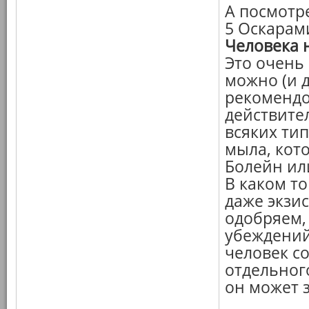
А посмотр
5 Оскарами
Человека 
Это очень
можно (и 
рекомендо
действите
всяких ти
мыла, кот
Болейн или
В каком то
даже экзи
одобряем,
убеждений
человек со
отдельног
он может з