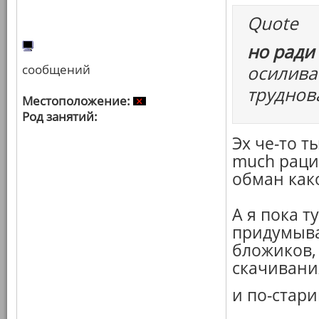
Quote
но ради
сообщений
осилива
труднов
Местоположение:
Род занятий:
Эх че-то т
much рац
обман како
А я пока т
придумыва
бложиков,
скачивани
и по-стари