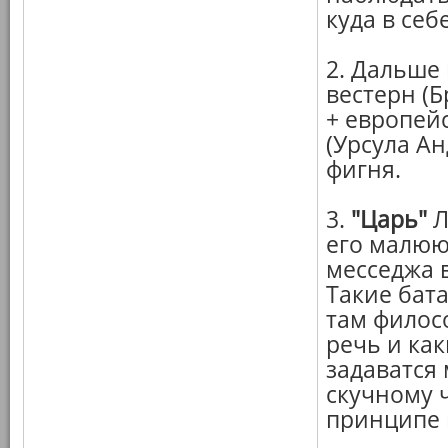
куда в себе
2. Дальше
вестерн (
+ европей
(Урсула А
фигня.
3.
"Царь"
Л
его малюю
месседжа в
Такие бата
там филос
речь и ка
задаватся 
скучному 
принципе 