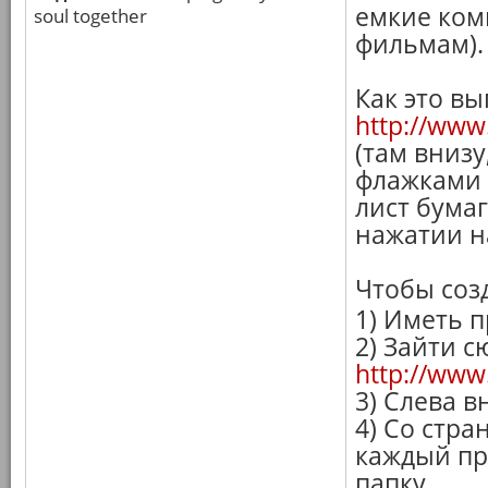
емкие ком
soul together
фильмам).
Как это вы
http://www
(там внизу
флажками 
лист бума
нажатии н
Чтобы созд
1) Иметь 
2) Зайти с
http://www.
3) Слева в
4) Со стр
каждый пр
папку