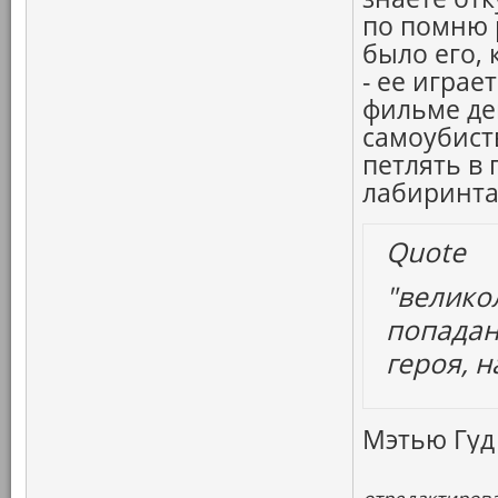
по помню 
было его, 
- ее играе
фильме де
самоубист
петлять в
лабиринта
Quote
"велико
попадан
героя, н
Мэтью Гуд 