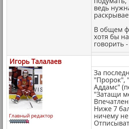
подумать,
ведь нужн
раскрывае
В общем ф
хотя бы на
говорить -
Игорь Талалаев
За последн
"Пророк",
Аддамс" (п
"Затащи ме
Впечатлен
Ниже 7 бал
ничему не 
Главный редактор
Отписыват