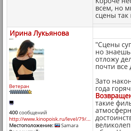
Короче не
всем, но 
сцены так
Ирина Лукьянова
"Сцены су
но знаешь,
отложу дел
почти все 
Зато нако
Ветеран
года горя
Возвращен
такие фил
атмосферн
400
сообщений
достоинст
http://www.kinopoisk.ru/level/79/...
великолеп
Местоположение:
Samara