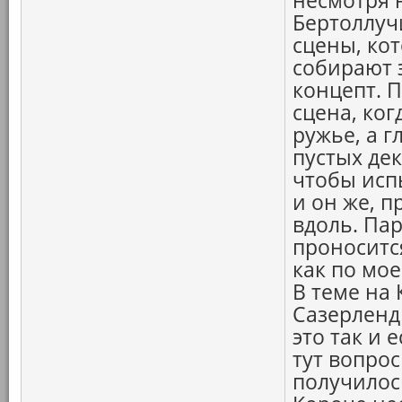
несмотря 
Бертоллучи
сцены, ко
собирают 
концепт. П
сцена, ко
ружье, а 
пустых дек
чтобы исп
и он же, п
вдоль. Па
проносится
как по мое
В теме на 
Сазерленд
это так и 
тут вопрос
получилос