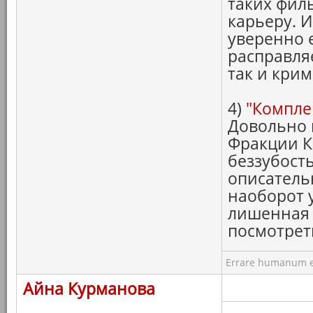
таких фил
карьеру. И
уверенно 
расправля
так и кри
4)
"Компле
Довольно 
Фракции К
беззубост
описатель
наоборот 
лишенная 
посмотре
Errare humanum e
Айна Курманова