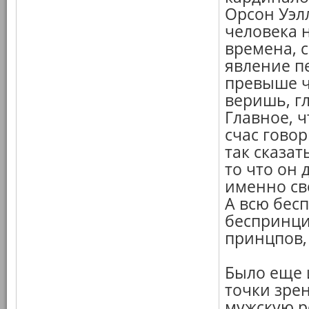
Орсон Уэлл
человека н
времена, 
явление п
превыше ч
веришь, г
Главное, ч
счас говор
так сказат
то что он 
именно св
А всю бес
беспринци
принцпов,
Было еще 
точки зрен
мужскую р