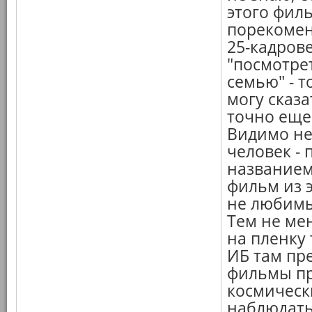
этого филь
порекомен
25-кадрове
"посмотре
семью" - 
могу сказа
точно еще 
Видимо не
человек - 
названием
фильм из 
не любимы
Тем не мен
на пленку 
ИБ там пре
фильмы про
космическ
наблюдать