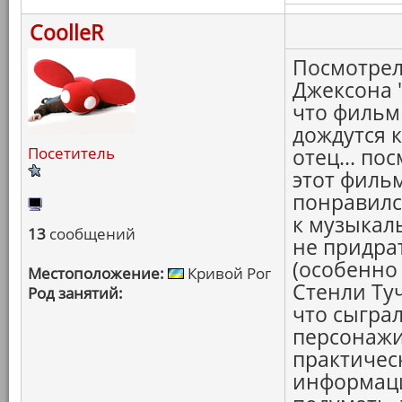
CoolleR
Посмотрел
Джексона 
что фильм 
дождутся 
Посетитель
отец... по
этот филь
понравилс
к музыкал
13
сообщений
не придра
(особенно
Местоположение:
Кривой Рог
Стенли Ту
Род занятий:
что сыграл 
персонажи.
практичес
информация