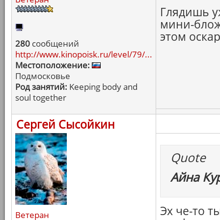
Глядишь у
мини-блож
этом оска
280
сообщений
http://www.kinopoisk.ru/level/79/...
Местоположение:
Подмосковье
Род занятий:
Keeping body and
soul together
Сергей Сысойкин
Quote
Айна Ку
Эх че-то т
Ветеран