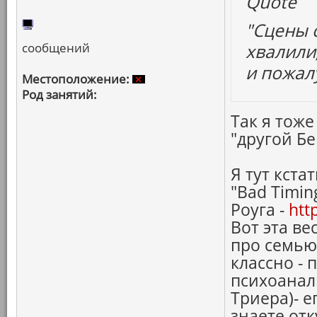
Quote
"Сцены 
сообщений
хвалили,
и пожал
Местоположение:
Род занятий:
Так я тоже
"другой Б
Я тут кста
"Bad Timin
Роуга -
htt
Вот эта ве
про семью
классно -
психоанал
Триера)- е
знаете от