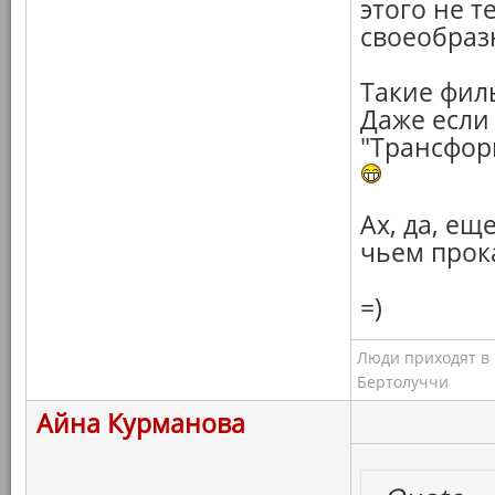
этого не т
своеобраз
Такие фил
Даже если 
"Трансфор
Ах, да, ещ
чьем прок
=)
Люди приходят в к
Бертолуччи
Айна Курманова