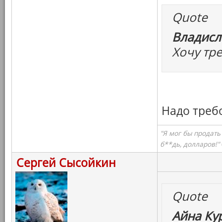
Quote
Владисл
Хочу тр
Надо треб
"Я мог бы продать
б**дь, долларов!"
Сергей Сысойкин
Quote
Айна Ку