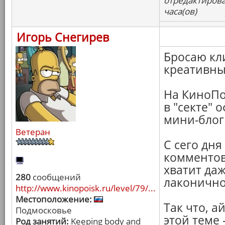
отредактирова
часа(ов)
Игорь Снегирев
Бросаю кл
креативны
На КиноПо
в "секте" 
мини-блог
Ветеран
С сего дня
комментов 
хватит даж
280
сообщений
лаконично
http://www.kinopoisk.ru/level/79/...
Местоположение:
Так что, а
Подмосковье
этой теме 
Род занятий:
Keeping body and