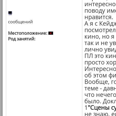
интересно
поводу им
нравится.
сообщений
А я с Кейд
посмотрел
Местоположение:
кино, но я
Род занятий:
так и не у
лично увид
ПЛ это кин
просто хо
Интересно
об этом ф
Вообще, го
теме - дав
что нечего
было. Док
1
"Сцены с
не знаю, е