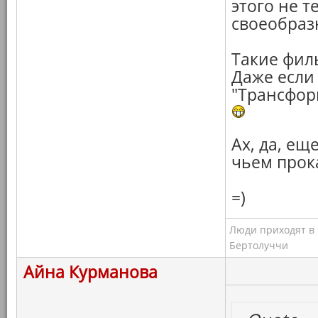
этого не т
своеобраз
Такие фил
Даже если 
"Трансфор
Ах, да, ещ
чьем прок
=)
Люди приходят в к
Бертолуччи
Айна Курманова