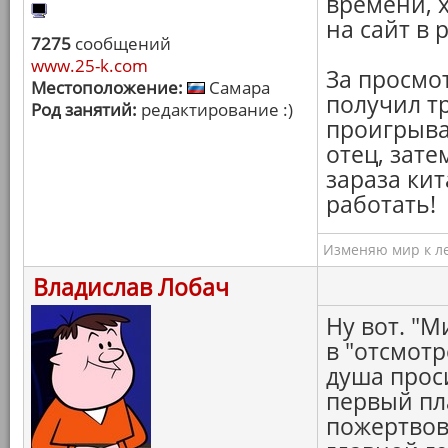
времени, 
на сайт в 
7275
сообщений
www.25-k.com
За просмот
Местоположение:
Самара
получил тр
Род занятий:
редактирование :)
проигрыва
отец, затем
зараза ки
работать!
Изменяю мир к ле
Владислав Лобач
Ну вот. "
в "отсмотр
душа прос
первый пл
пожертвов