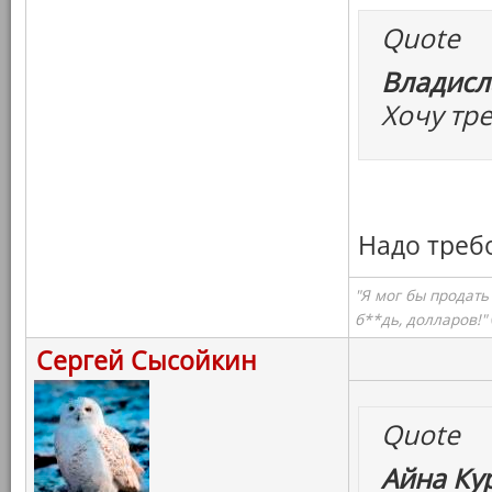
Quote
Владисл
Хочу тр
Надо треб
"Я мог бы продать
б**дь, долларов!"
Сергей Сысойкин
Quote
Айна Ку