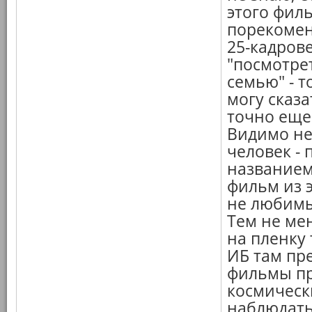
этого филь
порекомен
25-кадрове
"посмотре
семью" - 
могу сказа
точно еще 
Видимо не
человек - 
названием
фильм из 
не любимы
Тем не мен
на пленку 
ИБ там пре
фильмы про
космическ
наблюдать