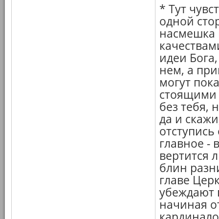
* Тут чувс
одной стор
насмешка 
качествами
идеи Бога,
нем, а пр
могут пок
стоящими 
без тебя, 
да и скажи
отступись
главное - 
вертится л
блин разни
главе Церк
убеждают г
начиная о
кардинало