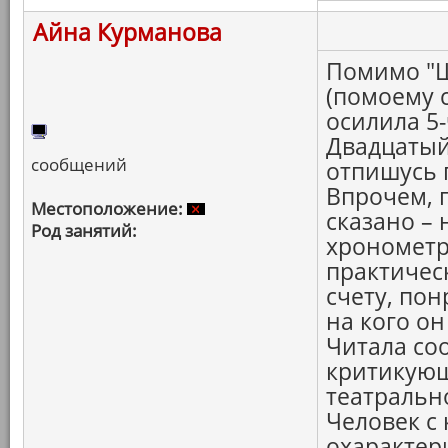
Айна Курманова
Помимо "Ш
(помоему 
осилила 5
Двадцатый 
сообщений
отпишусь 
Впрочем, 
Местоположение:
сказано –
Род занятий:
хронометр
практичес
счету, по
на кого о
Читала со
критикующ
театральн
Человек с
охарактери