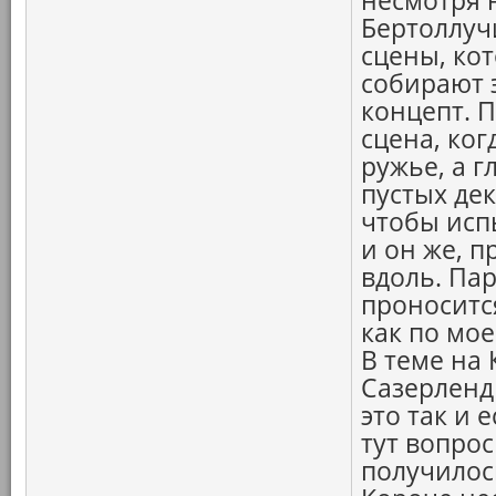
несмотря 
Бертоллучи
сцены, ко
собирают 
концепт. П
сцена, ко
ружье, а 
пустых дек
чтобы исп
и он же, п
вдоль. Па
проносится
как по мое
В теме на 
Сазерленд
это так и 
тут вопрос
получилос