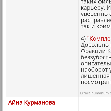
таких фил
карьеру. И
уверенно 
расправля
так и кри
4)
"Компле
Довольно 
Фракции К
беззубост
описатель
наоборот 
лишенная 
посмотре
Errare humanum e
Айна Курманова