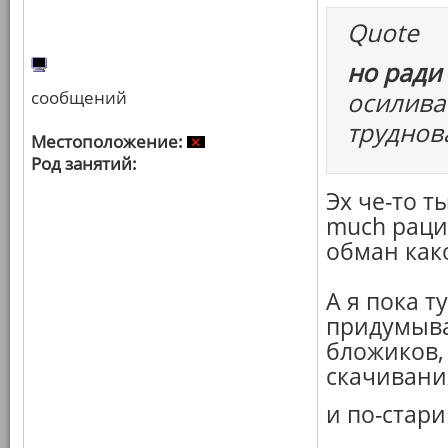
Quote
но ради
сообщений
осилива
труднов
Местоположение:
Род занятий:
Эх че-то т
much рац
обман како
А я пока т
придумыва
бложиков,
скачивани
и по-стари