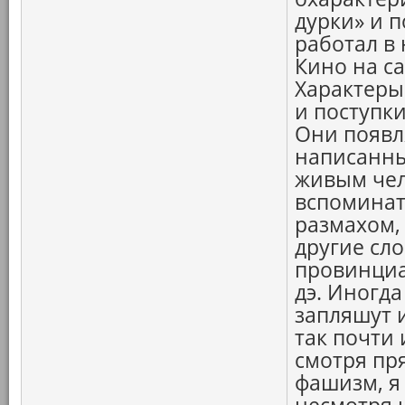
дурки» и п
работал в 
Кино на с
Характеры
и поступк
Они появл
написанны
живым чел
вспоминат
размахом,
другие сл
провинциал
дэ. Иногда
запляшут и
так почти 
смотря пр
фашизм, я 