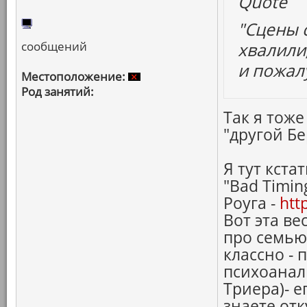
Quote
"Сцены 
сообщений
хвалили,
и пожал
Местоположение:
Род занятий:
Так я тоже
"другой Б
Я тут кста
"Bad Timin
Роуга -
htt
Вот эта ве
про семью
классно -
психоанал
Триера)- е
знаете от