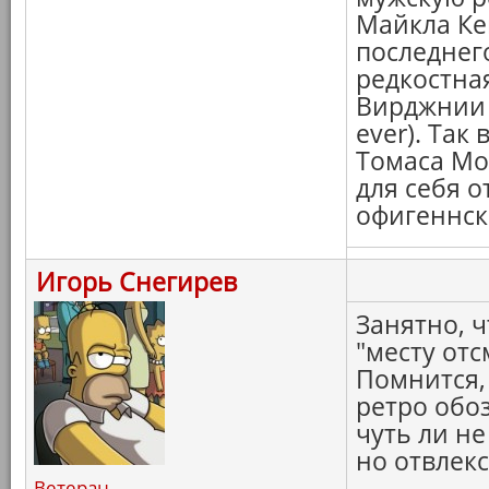
Майкла Кей
последнег
редкостная
Вирджнии 
ever). Так
Томаса Мор
для себя о
офигеннск
Игорь Снегирев
Занятно, ч
"месту отс
Помнится, 
ретро обоз
чуть ли н
но отвлекс
Ветеран