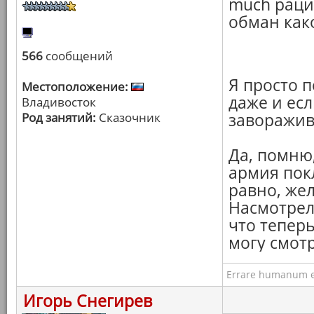
much рац
обман како
566
сообщений
Я просто 
Местоположение:
даже и есл
Владивосток
Род занятий:
Сказочник
заворажив
Да, помню,
армия пок
равно, же
Насмотрелс
что тепер
могу смотр
Errare humanum e
Игорь Снегирев