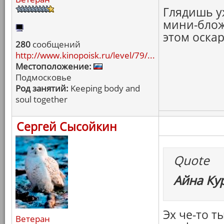
Глядишь у
мини-блож
этом оска
280
сообщений
http://www.kinopoisk.ru/level/79/...
Местоположение:
Подмосковье
Род занятий:
Keeping body and
soul together
Сергей Сысойкин
Quote
Айна Ку
Эх че-то т
Ветеран