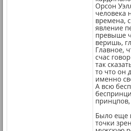
Орсон Уэлл
человека н
времена, 
явление п
превыше ч
веришь, г
Главное, ч
счас говор
так сказат
то что он 
именно св
А всю бес
беспринци
принцпов,
Было еще 
точки зрен
мужскую р