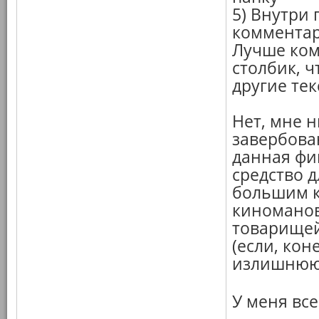
5) Внутри
комментари
Лучше ком
столбик, 
другие те
Нет, мне 
завербова
данная фи
средство 
большим к
киноманов
товарищей
(если, кон
излишнюю 
У меня вс