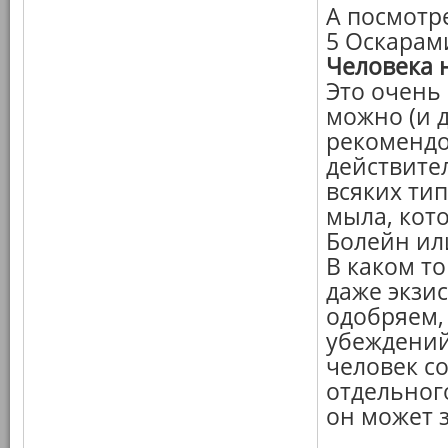
А посмотр
5 Оскарами
Человека 
Это очень
можно (и 
рекомендо
действите
всяких ти
мыла, кот
Болейн или
В каком то
даже экзи
одобряем,
убеждений
человек со
отдельног
он может з