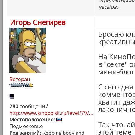
отредактирова
часа(ов)
Игорь Снегирев
Бросаю кл
креативны
На КиноПо
в "секте" 
мини-блог
Ветеран
С сего дня
комментов 
хватит даж
280
сообщений
лаконично
http://www.kinopoisk.ru/level/79/...
Местоположение:
Так что, а
Подмосковье
этой теме 
Род занятий:
Keeping body and