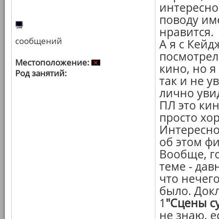
интересно
поводу им
нравится.
сообщений
А я с Кейд
посмотрел
Местоположение:
кино, но я
Род занятий:
так и не у
лично увид
ПЛ это кин
просто хо
Интересно
об этом ф
Вообще, го
теме - дав
что нечего
было. Док
1
"Сцены с
не знаю, е