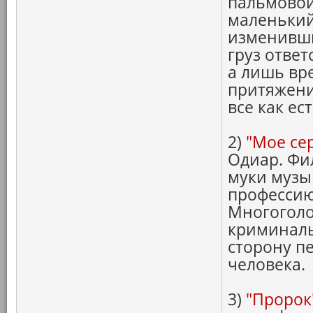
пальмовой
маленький
изменивши
груз ответ
а лишь вр
притяжени
все как ест
2)
"Мое се
Одиар. Фи
муки музы
профессию
Многоголо
криминаль
сторону п
человека.
3)
"Пророк