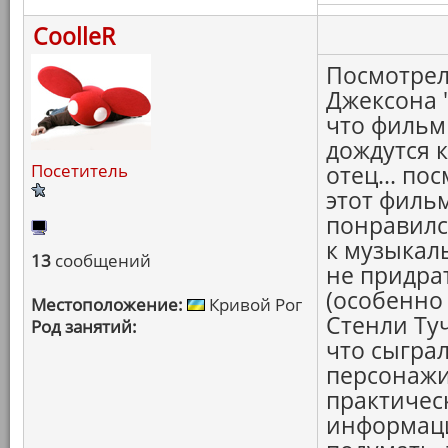
CoolleR
Посмотрел
Джексона 
что фильм 
дождутся 
Посетитель
отец... по
этот филь
понравилс
к музыкал
13
сообщений
не придра
(особенно
Местоположение:
Кривой Рог
Стенли Ту
Род занятий:
что сыграл 
персонажи.
практичес
информация