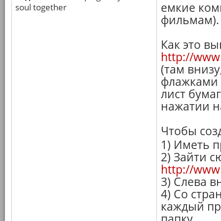
емкие ком
soul together
фильмам).
Как это вы
http://www
(там внизу
флажками 
лист бума
нажатии н
Чтобы созд
1) Иметь 
2) Зайти с
http://www.
3) Слева в
4) Со стр
каждый пр
папку