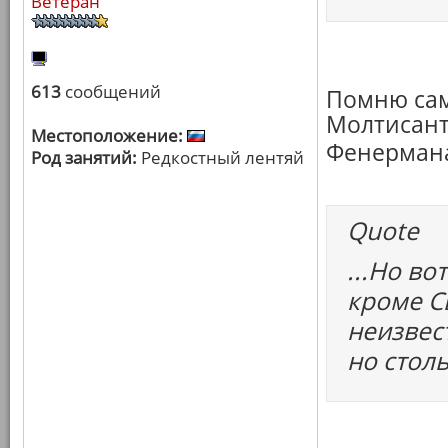
Ветеран
613
сообщений
Помню сам
Молтисант
Местоположение:
Фенерман
Род занятий:
Редкостный лентяй
Quote
...Но во
кроме С
неизвес
но столь