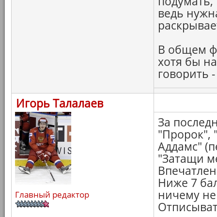
подумать,
ведь нужн
раскрывае
В общем ф
хотя бы на
говорить -
Игорь Талалаев
За последн
"Пророк",
Аддамс" (п
"Затащи ме
Впечатлен
Ниже 7 бал
ничему не 
Главный редактор
Отписыват