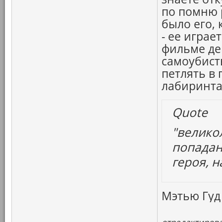
по помню 
было его, 
- ее играе
фильме де
самоубист
петлять в
лабиринта
Quote
"велико
попадан
героя, н
Мэтью Гуд 