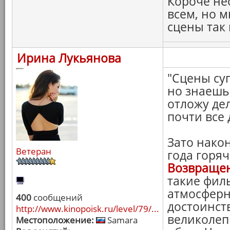
Короче не
всем, но 
сцены так
Ирина Лукьянова
"Сцены су
но знаешь,
отложу дел
почти все 
Зато нако
Ветеран
года горя
Возвращен
такие фил
атмосферн
400
сообщений
достоинст
http://www.kinopoisk.ru/level/79/...
великолеп
Местоположение:
Samara