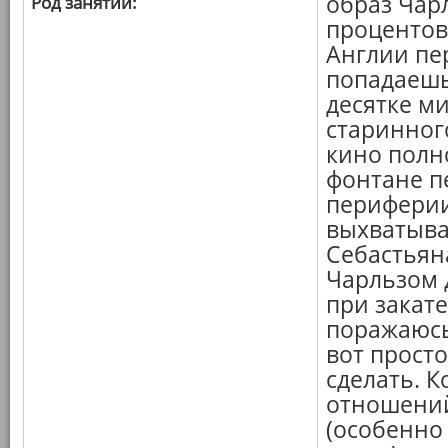
образ Чарл
Род занятий:
процентов
Англии пе
попадаешь
десятке ми
старинного
кино полн
фонтане п
периферии
выхватыва
Себастьяна
Чарльзом 
при закате
поражаюсь,
вот прост
сделать. 
отношений
(особенно