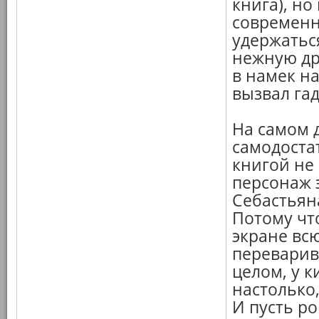
книга), но
современн
удержатьс
нежную др
в намек на
вызвал гад
На самом д
самодоста
книгой не 
персонаж 
Себастьян
Потому чт
экране всю
переварив
целом, у к
настолько
И пусть ро