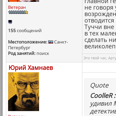
главной г
не говоря 
Ветеран
возрожден
отводится 
Туччи вне
155
сообщений
в тех мал
сделать ни
Местоположение:
Санкт-
великолеп
Петербург
Род занятий:
поиск
Это твой час, Арт
Юрий Хамнаев
Quote
CoolleR :
удивил 
детектив