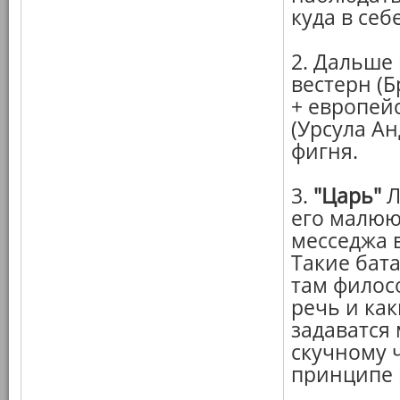
куда в себе
2. Дальше
вестерн (
+ европей
(Урсула А
фигня.
3.
"Царь"
Л
его малюю
месседжа в
Такие бата
там филос
речь и ка
задаватся 
скучному 
принципе 