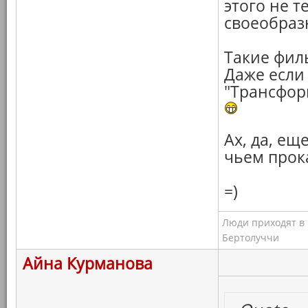
этого не т
своеобраз
Такие фил
Даже если 
"Трансфор
Ах, да, ещ
чьем прок
=)
Люди приходят в к
Бертолуччи
Айна Курманова