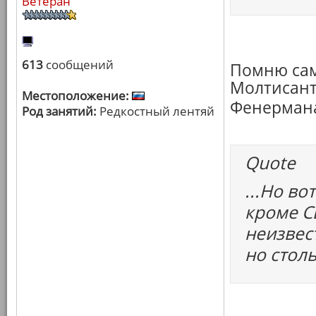
Ветеран
613
сообщений
Помню сам
Молтисант
Местоположение:
Фенерман
Род занятий:
Редкостный лентяй
Quote
...Но во
кроме С
неизвес
но столь