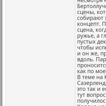
несмотря 
Бертоллучи
сцены, ко
собирают 
концепт. П
сцена, ко
ружье, а 
пустых дек
чтобы исп
и он же, п
вдоль. Па
проносится
как по мое
В теме на 
Сазерленд
это так и 
тут вопрос
получилос