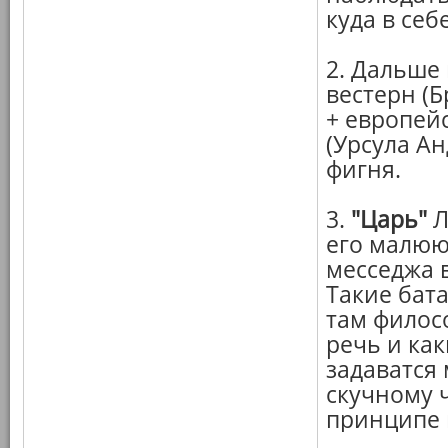
куда в себе
2. Дальше
вестерн (
+ европей
(Урсула А
фигня.
3.
"Царь"
Л
его малюю
месседжа в
Такие бата
там филос
речь и ка
задаватся 
скучному 
принципе 