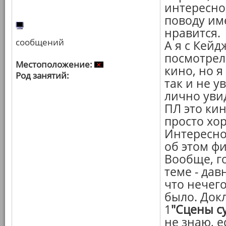
интересно
поводу им
нравится.
сообщений
А я с Кейд
посмотрел
Местоположение:
кино, но я
Род занятий:
так и не у
лично увид
ПЛ это кин
просто хо
Интересно
об этом ф
Вообще, го
теме - дав
что нечего
было. Док
1
"Сцены с
не знаю, е