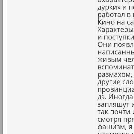
дурки» и п
работал в 
Кино на с
Характеры
и поступк
Они появл
написанны
живым чел
вспоминат
размахом,
другие сл
провинциал
дэ. Иногда
запляшут и
так почти 
смотря пр
фашизм, я 