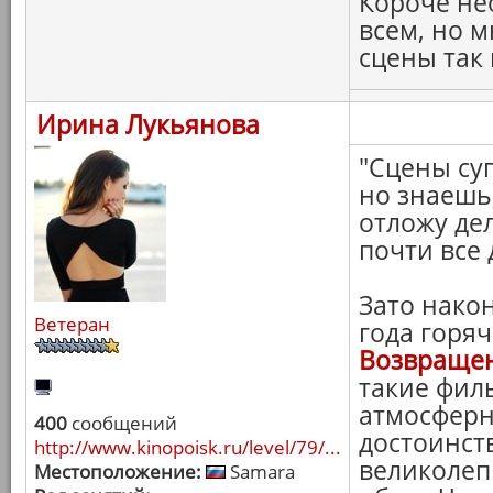
Короче не
всем, но 
сцены так
Ирина Лукьянова
"Сцены су
но знаешь,
отложу дел
почти все 
Зато нако
Ветеран
года горя
Возвращен
такие фил
атмосферн
400
сообщений
достоинст
http://www.kinopoisk.ru/level/79/...
великолеп
Местоположение:
Samara