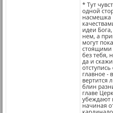
* Тут чувс
одной стор
насмешка 
качествами
идеи Бога,
нем, а пр
могут пок
стоящими 
без тебя, 
да и скажи
отступись
главное - 
вертится л
блин разни
главе Церк
убеждают г
начиная о
кардинало