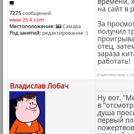
времени, 
на сайт в 
7275
сообщений
www.25-k.com
За просмот
Местоположение:
Самара
получил тр
Род занятий:
редактирование :)
проигрыва
отец, затем
зараза ки
работать!
Изменяю мир к ле
Владислав Лобач
Ну вот. "
в "отсмотр
душа прос
первый пл
пожертвов