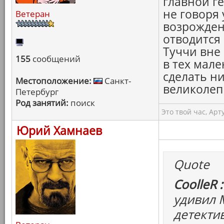
главной г
не говоря 
Ветеран
возрожден
отводится 
Туччи вне
155
сообщений
в тех мал
сделать ни
Местоположение:
Санкт-
великолеп
Петербург
Род занятий:
поиск
Это твой час, Арт
Юрий Хамнаев
Quote
CoolleR :
удивил 
детектив