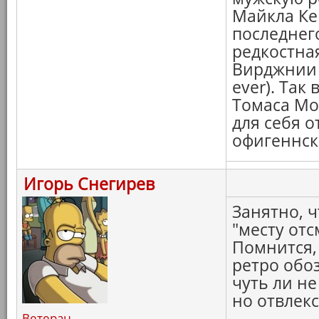
Майкла Кей
последнег
редкостная
Вирджнии 
ever). Так
Томаса Мор
для себя о
офигеннск
Игорь Снегирев
Занятно, ч
"месту отс
Помнится, 
ретро обоз
чуть ли н
но отвлекс
Ветеран