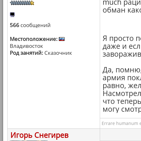
much рац
обман како
566
сообщений
Я просто 
Местоположение:
даже и есл
Владивосток
Род занятий:
Сказочник
заворажив
Да, помню,
армия пок
равно, же
Насмотрелс
что тепер
могу смотр
Errare humanum e
Игорь Снегирев