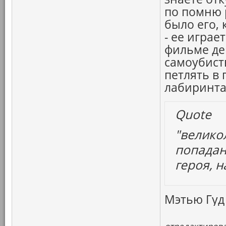
по помню 
было его, 
- ее играе
фильме де
самоубист
петлять в
лабиринта
Quote
"велико
попадан
героя, н
Мэтью Гуд 