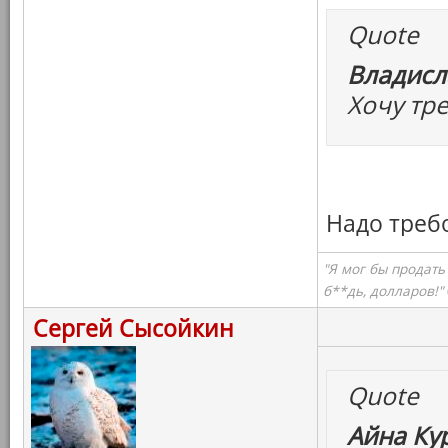
Quote
Владисл
Хочу тр
Надо треб
"Я мог бы продать
б**дь, долларов!"
Сергей Сысойкин
Quote
Айна Ку