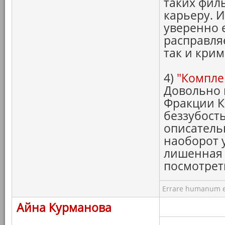
таких фил
карьеру. И
уверенно 
расправля
так и кри
4)
"Компле
Довольно 
Фракции К
беззубост
описатель
наоборот 
лишенная 
посмотре
Errare humanum e
Айна Курманова