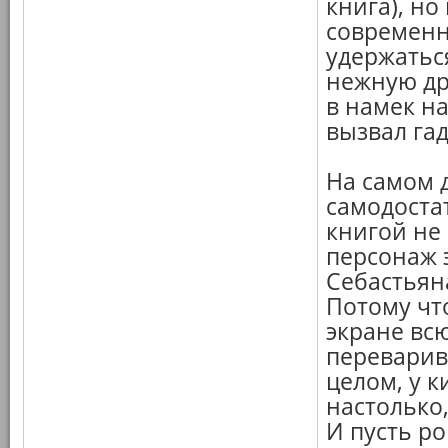
книга), но
современн
удержатьс
нежную др
в намек на
вызвал гад
На самом д
самодоста
книгой не 
персонаж 
Себастьян
Потому чт
экране всю
переварив
целом, у к
настолько
И пусть ро