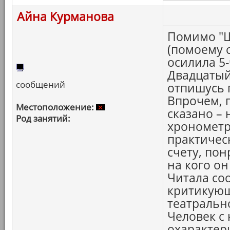
Айна Курманова
Помимо "Ш
(помоему 
осилила 5
Двадцатый 
сообщений
отпишусь 
Впрочем, 
Местоположение:
сказано –
Род занятий:
хронометр
практичес
счету, по
на кого о
Читала со
критикующ
театральн
Человек с
охарактери