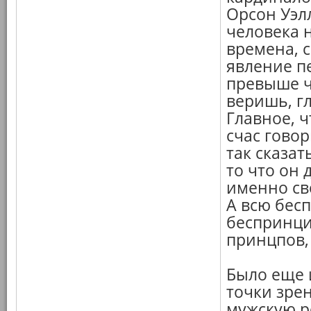
Орсон Уэлл
человека н
времена, 
явление п
превыше ч
веришь, г
Главное, ч
счас говор
так сказат
то что он 
именно св
А всю бес
беспринци
принцпов,
Было еще 
точки зрен
мужскую р