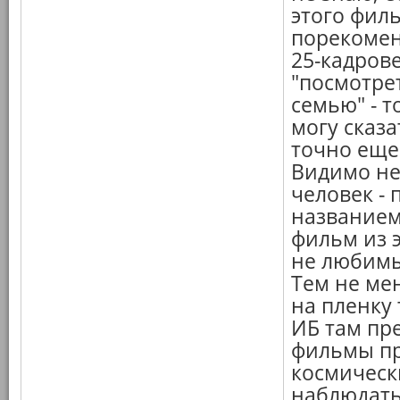
этого филь
порекомен
25-кадрове
"посмотре
семью" - 
могу сказа
точно еще 
Видимо не
человек - 
названием
фильм из 
не любимы
Тем не мен
на пленку 
ИБ там пре
фильмы про
космическ
наблюдать