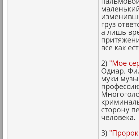
пальмовой
маленький
изменивши
груз ответ
а лишь вр
притяжени
все как ест
2)
"Мое се
Одиар. Фи
муки музы
профессию
Многоголо
криминаль
сторону п
человека.
3)
"Пророк