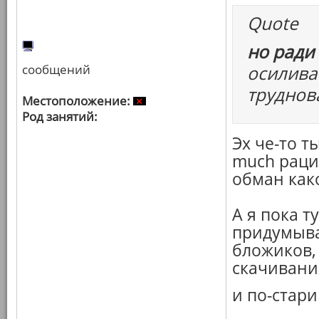
Quote
но ради
сообщений
осилива
труднов
Местоположение:
Род занятий:
Эх че-то т
much рац
обман како
А я пока т
придумыва
бложиков,
скачивани
и по-стари