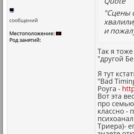
Quote
"Сцены 
сообщений
хвалили,
и пожал
Местоположение:
Род занятий:
Так я тоже
"другой Б
Я тут кста
"Bad Timin
Роуга -
htt
Вот эта ве
про семью
классно -
психоанал
Триера)- е
знаете от