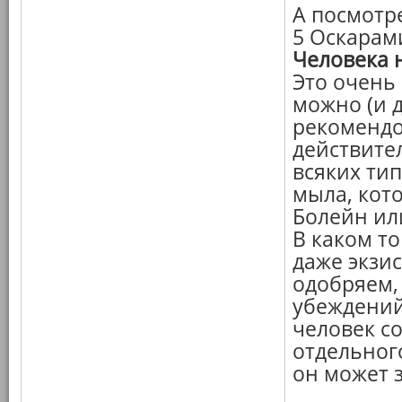
А посмотр
5 Оскарами
Человека 
Это очень
можно (и 
рекомендо
действите
всяких ти
мыла, кот
Болейн или
В каком то
даже экзи
одобряем,
убеждений
человек со
отдельног
он может з