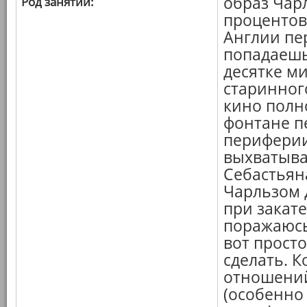
образ Чарл
Род занятий:
процентов
Англии пе
попадаешь
десятке ми
старинного
кино полн
фонтане п
периферии
выхватыва
Себастьяна
Чарльзом 
при закате
поражаюсь,
вот прост
сделать. 
отношений
(особенно