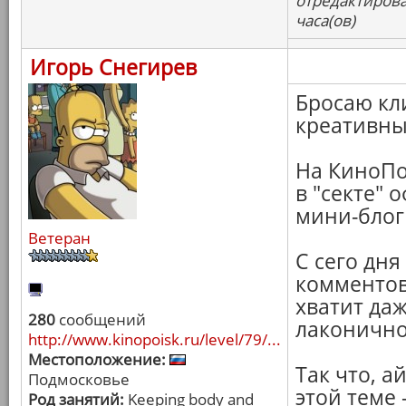
отредактирова
часа(ов)
Игорь Снегирев
Бросаю кл
креативны
На КиноПо
в "секте" 
мини-блог
Ветеран
С сего дня
комментов 
хватит даж
280
сообщений
лаконично
http://www.kinopoisk.ru/level/79/...
Местоположение:
Так что, а
Подмосковье
этой теме 
Род занятий:
Keeping body and