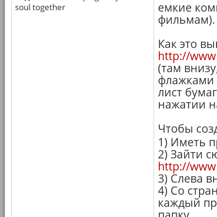
емкие ком
soul together
фильмам).
Как это вы
http://www
(там внизу
флажками 
лист бума
нажатии н
Чтобы созд
1) Иметь 
2) Зайти с
http://www.
3) Слева в
4) Со стр
каждый пр
папку