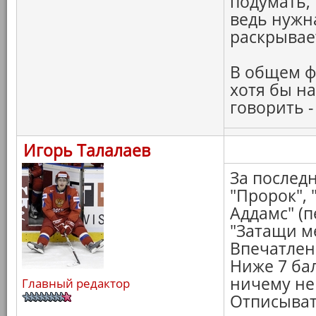
подумать,
ведь нужн
раскрывае
В общем ф
хотя бы на
говорить -
Игорь Талалаев
За последн
"Пророк",
Аддамс" (п
"Затащи ме
Впечатлен
Ниже 7 бал
ничему не 
Главный редактор
Отписыват