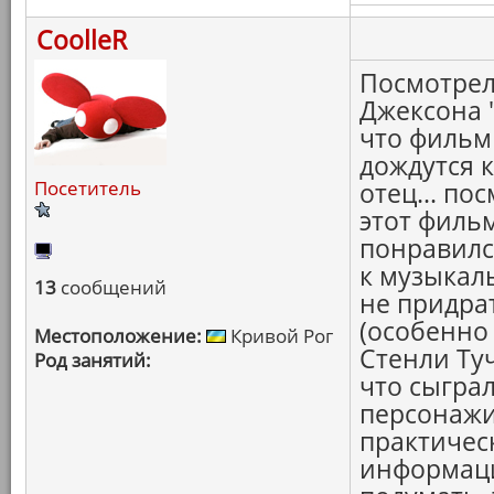
CoolleR
Посмотрел
Джексона 
что фильм 
дождутся 
Посетитель
отец... по
этот филь
понравилс
к музыкал
13
сообщений
не придра
(особенно
Местоположение:
Кривой Рог
Стенли Ту
Род занятий:
что сыграл 
персонажи.
практичес
информация