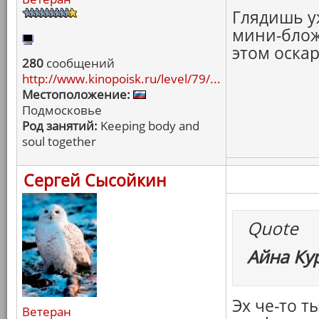
Глядишь у
мини-блож
этом оска
280
сообщений
http://www.kinopoisk.ru/level/79/...
Местоположение:
Подмосковье
Род занятий:
Keeping body and
soul together
Сергей Сысойкин
Quote
Айна Ку
Эх че-то т
Ветеран