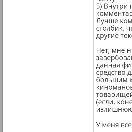
5) Внутри
комментари
Лучше ком
столбик, 
другие те
Нет, мне 
завербова
данная фи
средство 
большим к
киноманов
товарищей
(если, кон
излишнюю 
У меня вс