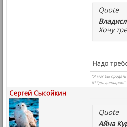
Quote
Владисл
Хочу тр
Надо треб
"Я мог бы продать
б**дь, долларов!"
Сергей Сысойкин
Quote
Айна Ку