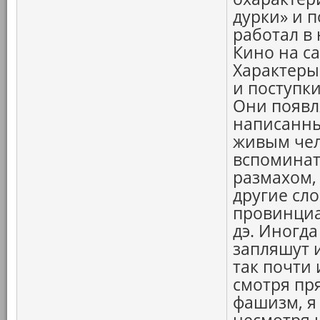
дурки» и п
работал в 
Кино на с
Характеры
и поступк
Они появл
написанны
живым чел
вспоминат
размахом,
другие сл
провинциал
дэ. Иногда
запляшут и
так почти 
смотря пр
фашизм, я 