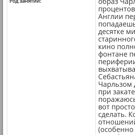
образ Чарл
Род занятий:
процентов
Англии пе
попадаешь
десятке ми
старинного
кино полн
фонтане п
периферии
выхватыва
Себастьяна
Чарльзом 
при закате
поражаюсь,
вот прост
сделать. 
отношений
(особенно