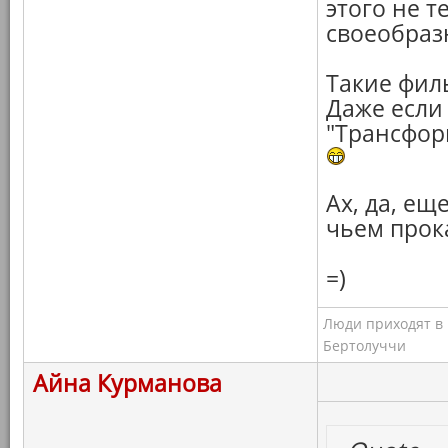
этого не т
своеобраз
Такие фил
Даже если 
"Трансфор
Ах, да, ещ
чьем прок
=)
Люди приходят в к
Бертолуччи
Айна Курманова