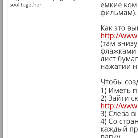
емкие ком
soul together
фильмам).
Как это вы
http://www
(там внизу
флажками 
лист бума
нажатии н
Чтобы созд
1) Иметь 
2) Зайти с
http://www.
3) Слева в
4) Со стр
каждый пр
папку