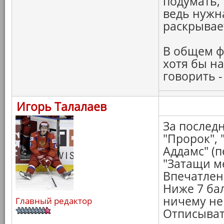
подумать,
ведь нужн
раскрывае
В общем ф
хотя бы на
говорить -
Игорь Талалаев
За последн
"Пророк",
Аддамс" (п
"Затащи ме
Впечатлен
Ниже 7 бал
ничему не 
Главный редактор
Отписыват