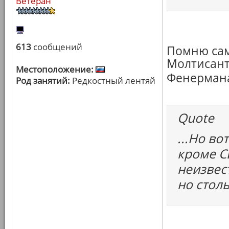
Ветеран
613
сообщений
Помню сам
Молтисант
Местоположение:
Фенерман
Род занятий:
Редкостный лентяй
Quote
...Но во
кроме С
неизвес
но столь