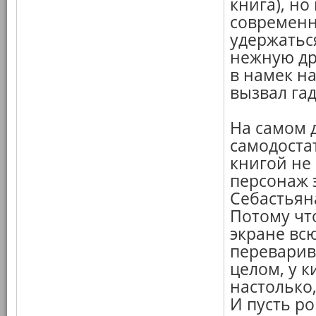
книга), но
современн
удержатьс
нежную др
в намек на
вызвал гад
На самом д
самодоста
книгой не 
персонаж 
Себастьян
Потому чт
экране всю
переварив
целом, у к
настолько
И пусть ро