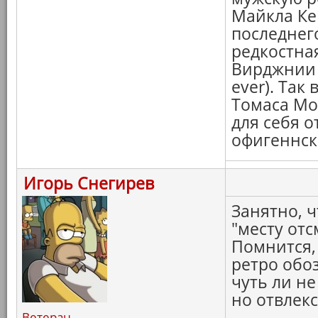
Майкла Кей
последнег
редкостная
Вирджнии 
ever). Так
Томаса Мор
для себя о
офигеннск
Игорь Снегирев
Занятно, ч
"месту отс
Помнится, 
ретро обоз
чуть ли н
но отвлекс
Ветеран