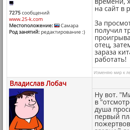
времени, 
на сайт в 
7275
сообщений
www.25-k.com
За просмот
Местоположение:
Самара
получил тр
Род занятий:
редактирование :)
проигрыва
отец, затем
зараза ки
работать!
Изменяю мир к ле
Владислав Лобач
Ну вот. "
в "отсмотр
душа прос
первый пл
пожертвов