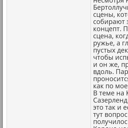
несмотря 
Бертоллучи
сцены, ко
собирают 
концепт. П
сцена, ко
ружье, а 
пустых дек
чтобы исп
и он же, п
вдоль. Па
проносится
как по мое
В теме на 
Сазерленд
это так и 
тут вопрос
получилос