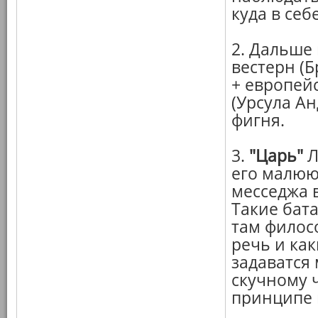
куда в себе
2. Дальше
вестерн (
+ европей
(Урсула А
фигня.
3.
"Царь"
Л
его малюю
месседжа в
Такие бата
там филос
речь и ка
задаватся 
скучному 
принципе 