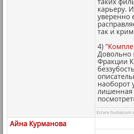
таких фил
карьеру. И
уверенно 
расправля
так и кри
4)
"Компле
Довольно 
Фракции К
беззубост
описатель
наоборот 
лишенная 
посмотре
Errare humanum e
Айна Курманова