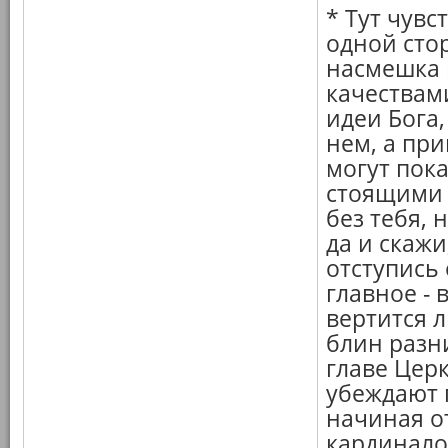
* Тут чувс
одной стор
насмешка 
качествами
идеи Бога,
нем, а пр
могут пок
стоящими 
без тебя, 
да и скажи
отступись
главное - 
вертится л
блин разни
главе Церк
убеждают г
начиная о
кардинало