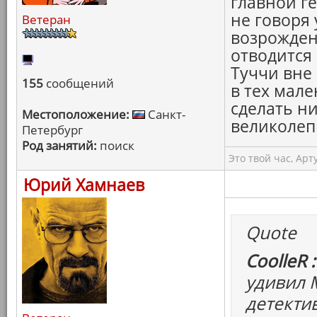
главной г
не говоря 
Ветеран
возрожден
отводится 
Туччи вне
155
сообщений
в тех мал
сделать ни
Местоположение:
Санкт-
великолеп
Петербург
Род занятий:
поиск
Это твой час, Арт
Юрий Хамнаев
Quote
CoolleR :
удивил 
детектив