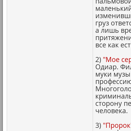
пальмовой
маленький
изменивши
груз ответ
а лишь вр
притяжени
все как ест
2)
"Мое се
Одиар. Фи
муки музы
профессию
Многоголо
криминаль
сторону п
человека.
3)
"Пророк