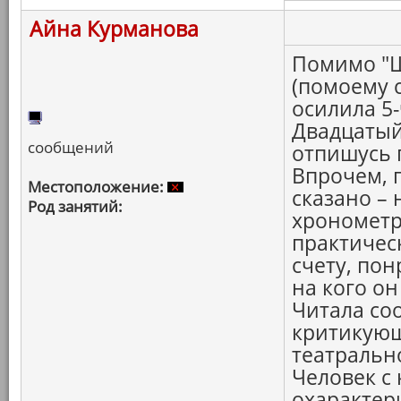
Айна Курманова
Помимо "Ш
(помоему 
осилила 5
Двадцатый 
сообщений
отпишусь 
Впрочем, 
Местоположение:
сказано –
Род занятий:
хронометр
практичес
счету, по
на кого о
Читала со
критикующ
театральн
Человек с
охарактери