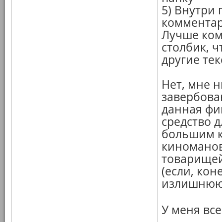
5) Внутри
комментари
Лучше ком
столбик, 
другие те
Нет, мне 
завербова
данная фи
средство 
большим к
киноманов
товарищей
(если, кон
излишнюю 
У меня вс