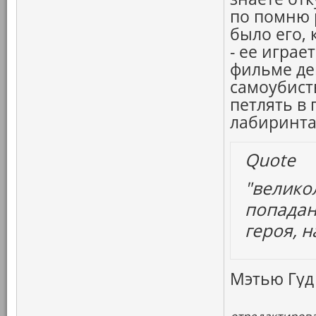
по помню 
было его, 
- ее играе
фильме де
самоубист
петлять в
лабиринта
Quote
"велико
попадан
героя, н
Мэтью Гуд 