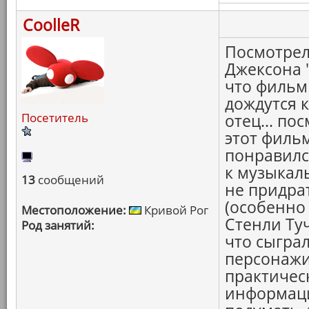
CoolleR
Посмотрел
Джексона 
что фильм 
дождутся 
Посетитель
отец... по
этот филь
понравилс
к музыкал
13
сообщений
не придра
(особенно
Местоположение:
Кривой Рог
Стенли Ту
Род занятий:
что сыграл 
персонажи.
практичес
информация