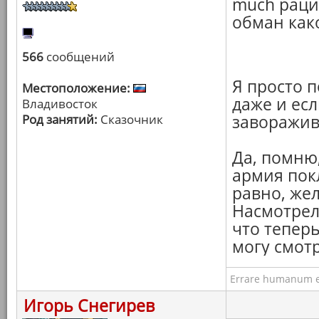
much рац
обман како
566
сообщений
Я просто 
Местоположение:
даже и есл
Владивосток
Род занятий:
Сказочник
заворажив
Да, помню,
армия пок
равно, же
Насмотрелс
что тепер
могу смотр
Errare humanum e
Игорь Снегирев