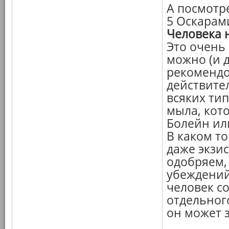
А посмотр
5 Оскарами
Человека 
Это очень
можно (и 
рекомендо
действите
всяких ти
мыла, кот
Болейн или
В каком то
даже экзи
одобряем,
убеждений
человек со
отдельног
он может з