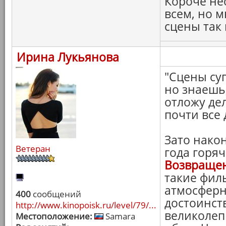
Короче не
всем, но 
сцены так
Ирина Лукьянова
"Сцены су
но знаешь,
отложу дел
почти все 
Зато нако
Ветеран
года горя
Возвращен
такие фил
атмосферн
400
сообщений
достоинст
http://www.kinopoisk.ru/level/79/...
великолеп
Местоположение:
Samara