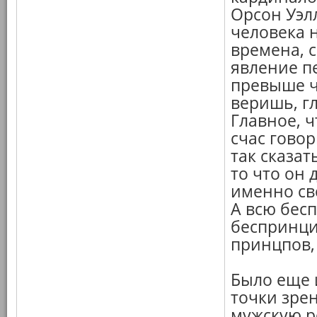
Орсон Уэлл
человека н
времена, 
явление п
превыше ч
веришь, г
Главное, ч
счас говор
так сказат
то что он 
именно св
А всю бес
беспринци
принцпов,
Было еще 
точки зрен
мужскую р