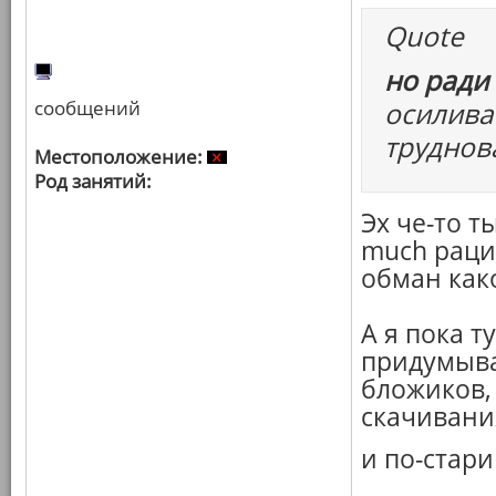
Quote
но ради
сообщений
осилива
труднов
Местоположение:
Род занятий:
Эх че-то т
much рац
обман како
А я пока т
придумыва
бложиков,
скачивани
и по-стари