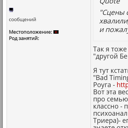
Quote
"Сцены 
сообщений
хвалили,
и пожал
Местоположение:
Род занятий:
Так я тоже
"другой Б
Я тут кста
"Bad Timin
Роуга -
htt
Вот эта ве
про семью
классно -
психоанал
Триера)- е
знаете от