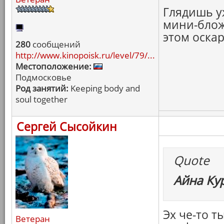
Глядишь у
мини-блож
этом оска
280
сообщений
http://www.kinopoisk.ru/level/79/...
Местоположение:
Подмосковье
Род занятий:
Keeping body and
soul together
Сергей Сысойкин
Quote
Айна Ку
Эх че-то т
Ветеран