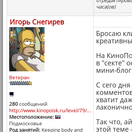
отредактирова
часа(ов)
Игорь Снегирев
Бросаю кл
креативны
На КиноПо
в "секте" 
мини-блог
Ветеран
С сего дня
комментов 
хватит даж
280
сообщений
лаконично
http://www.kinopoisk.ru/level/79/...
Местоположение:
Так что, а
Подмосковье
этой теме 
Род занятий:
Keeping body and