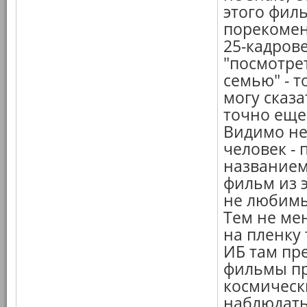
этого филь
порекомен
25-кадрове
"посмотре
семью" - 
могу сказа
точно еще 
Видимо не
человек - 
названием
фильм из 
не любимы
Тем не мен
на пленку 
ИБ там пре
фильмы про
космическ
наблюдать