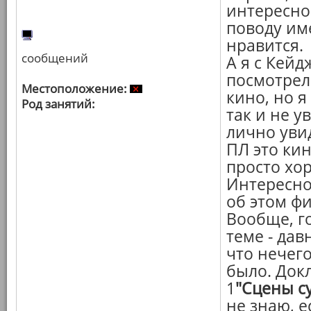
интересно
поводу им
нравится.
сообщений
А я с Кейд
посмотрел
Местоположение:
кино, но я
Род занятий:
так и не у
лично увид
ПЛ это кин
просто хо
Интересно
об этом ф
Вообще, го
теме - дав
что нечего
было. Док
1
"Сцены с
не знаю, е