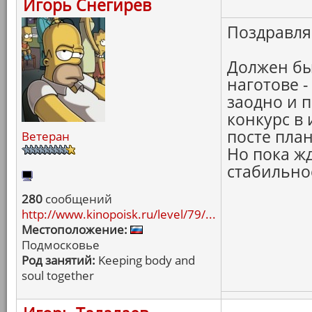
Игорь Снегирев
Поздравляе
Должен бы
наготове -
заодно и 
конкурс в
посте план
Ветеран
Но пока жд
стабильнос
280
сообщений
http://www.kinopoisk.ru/level/79/...
Местоположение:
Подмосковье
Род занятий:
Keeping body and
soul together