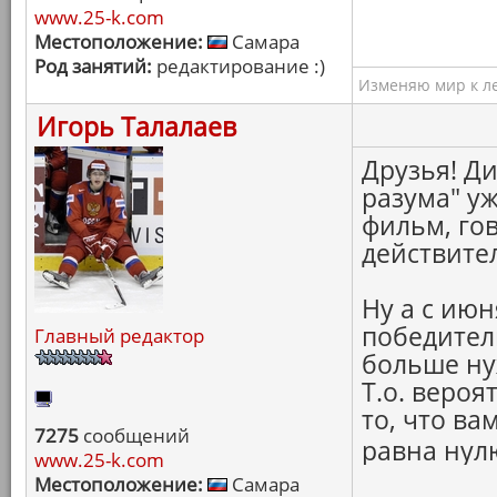
www.25-k.com
Местоположение:
Самара
Род занятий:
редактирование :)
Изменяю мир к ле
Игорь Талалаев
Друзья! Ди
разума" уж
фильм, гов
действител
Ну а с июн
победител
Главный редактор
больше ну
Т.о. вероя
то, что ва
7275
сообщений
равна нулю
www.25-k.com
Местоположение:
Самара