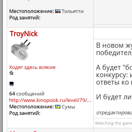
Местоположение:
Тольятти
Род занятий:
TroyNick
В новом ж
победителя
А будет "б
Ходят здесь всякие
конкурсу:
ответы ко 
64
сообщений
И будет ли
http://www.kinopoisk.ru/level/79/...
Местоположение:
Сумы
отредактировал
Род занятий:
Watching the game