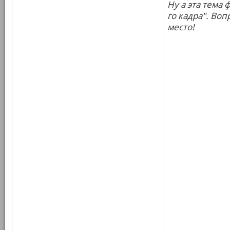
Ну а эта тема 
го кадра". Во
место!