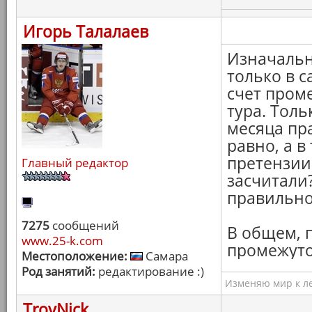
Игорь Талалаев
Изначальн
только в 
счет проме
тура. Толь
месяца пр
равно, а в
претензии
Главный редактор
засчитали?
правильно!
7275
сообщений
В общем, 
www.25-k.com
промежуто
Местоположение:
Самара
Род занятий:
редактирование :)
Изменяю мир к ле
TroyNick