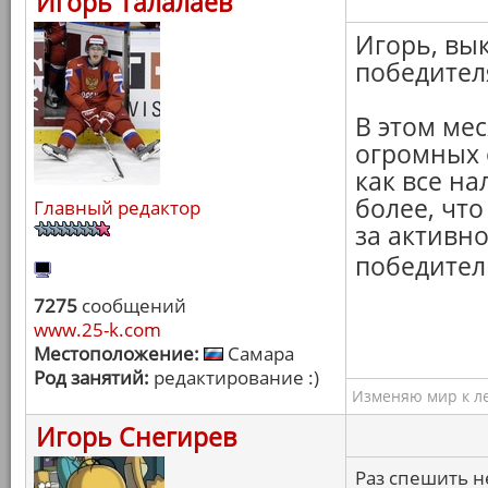
Игорь Талалаев
Игорь, вы
победител
В этом мес
огромных 
как все н
более, что
Главный редактор
за активн
победите
7275
сообщений
www.25-k.com
Местоположение:
Самара
Род занятий:
редактирование :)
Изменяю мир к ле
Игорь Снегирев
Раз спешить н