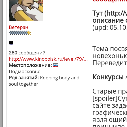
Тут (http:
описание 
(upd: 05.10
Ветеран
Тема посв
280
сообщений
новехоньк
http://www.kinopoisk.ru/level/79/...
Переведите
Местоположение:
Подмосковье
Конкурсы
Род занятий:
Keeping body and
soul together
Старые пр
[spoiler]С
сайте зад
графическ
являющийс
принципе 