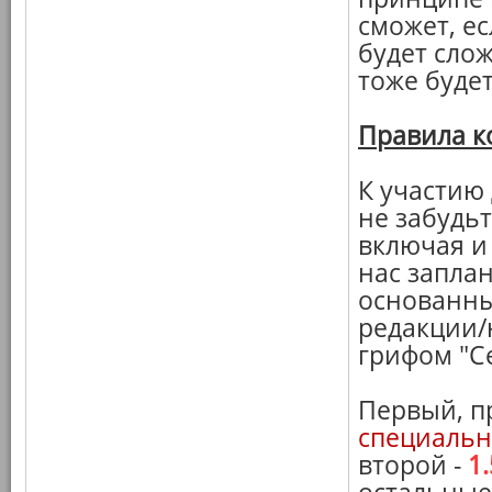
сможет, ес
будет слож
тоже будет
Правила к
К участию
не забудьт
включая и
нас запла
основанны
редакции/н
грифом "С
Первый, п
специальн
второй -
1.