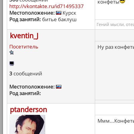
конфеты
http://vkontakte.ru/id71495337
Местоположение:
Курск
Род занятий:
битье баклуш
Гений мысли, оте
kventin_J
Посетитель
Ну раз конфеты
3
сообщений
Местоположение:
Род занятий:
ptanderson
Ммм...Конфеты