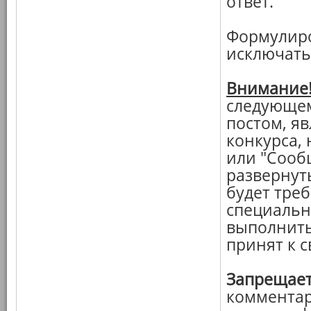
ответ.
Формулиро
исключать
Внимание
следующем
постом, я
конкурса, 
или "Сооб
развернут
будет треб
специальн
выполнить
принят к 
Запрещает
комментар