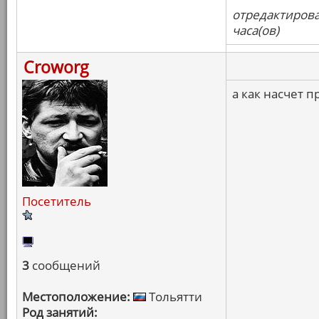
отредактирова
часа(ов)
Croworg
а как насчет 
Посетитель
3
сообщений
Местоположение:
Тольятти
Род занятий: