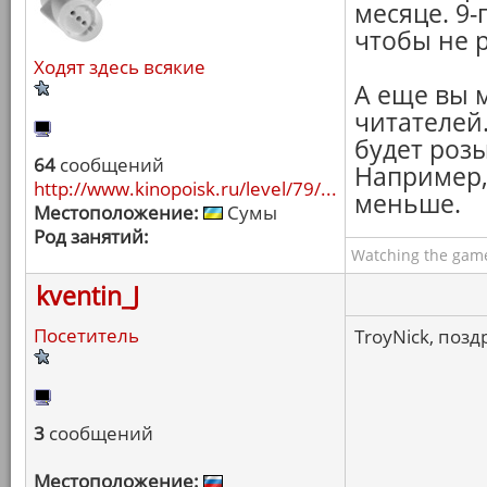
месяце. 9-г
чтобы не 
Ходят здесь всякие
А еще вы 
читателей
будет роз
64
сообщений
Например, 
http://www.kinopoisk.ru/level/79/...
меньше.
Местоположение:
Сумы
Род занятий:
Watching the game
kventin_J
Посетитель
TroyNick, позд
3
сообщений
Местоположение: