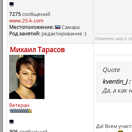
7275
сообщений
www.25-k.com
Местоположение:
Самара
Род занятий:
редактирование :)
Изменяю мир к ле
Михаил Тарасов
Quote
kventin_J :
Да, а как
Ветеран
Да! Всем учас
306
сообщений