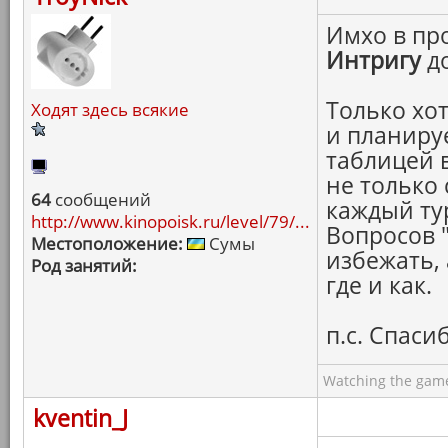
Имхо в пр
Интригу
до
Только хо
Ходят здесь всякие
и планиру
таблицей 
не только 
64
сообщений
каждый ту
http://www.kinopoisk.ru/level/79/...
Вопросов "
Местоположение:
Сумы
избежать, 
Род занятий:
где и как.
п.с. Спасиб
Watching the game
kventin_J