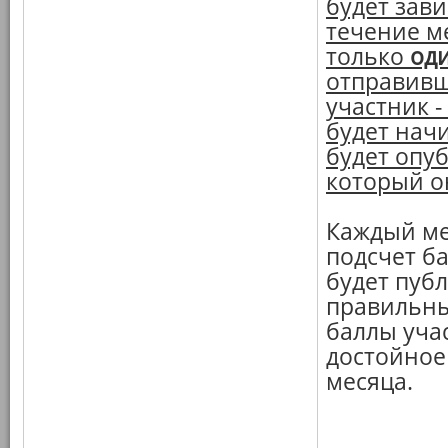
будет зави
течение м
только
од
отправивши
участник -
будет нач
будет опуб
который он
Каждый ме
подсчет ба
будет пуб
правильны
баллы уча
достойное
месяца.