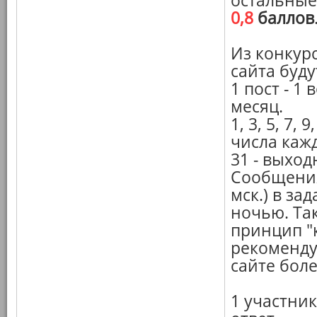
остальные
0,8
баллов
Из конкур
сайта буду
1 пост - 1
месяц.
1, 3, 5, 7, 9
числа кажд
31 - выход
Сообщения
мск.) в за
ночью. Так
принцип "к
рекоменду
сайте бол
1 участник