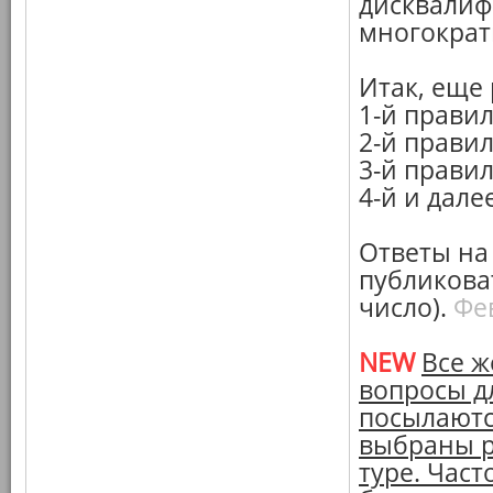
дисквалифи
многократ
Итак, еще
1-й правил
2-й правил
3-й правил
4-й и дале
Ответы на
публикова
число).
Фе
NEW
Все ж
вопросы дл
посылаютс
выбраны р
туре. Час