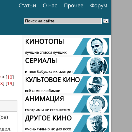
Статьи
О нас
Прочее
Форум
9
<
[
10
]
18
] [
19
]
са(ов)
идел,