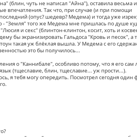
на" (блин, чуть не написал "Айна"), оставила весьма и
е впечатления. Так что, при случае (и при помощи
последний (опус? шедевр? Медема) и тогда уже изрек
о - "Земля" того же Медема мне пришлась по душе ку
 "Люсия и секс" (блинтон-клинтон, косит, хоть и косве
ему бы экранизировать Гальдоса "Кровь и песок", а 
тоун такая уж блёклая вышла. У Медема с его сдержа
венностью это бы получилось...
тления о "Каннибале", особливо потому, что я его сам
зык (тщеславие, блин, тщеславие... уж прости...).
юсь, я тебя могу опередить. Посмотрел сегодня один
го.
то?