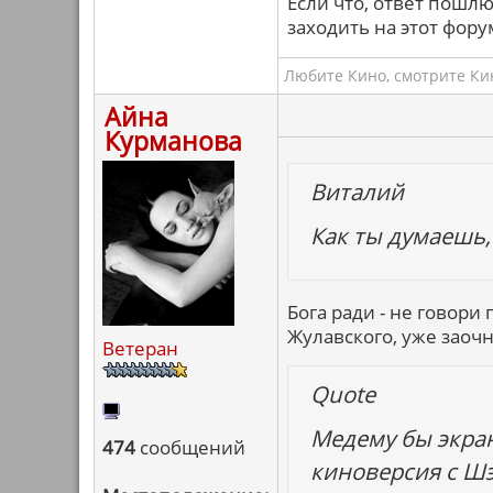
Если что, ответ пошлю
заходить на этот фору
Любите Кино, смотрите Кин
Айна
Курманова
Виталий
Как ты думаешь, 
Бога ради - не говори
Жулавского, уже заоч
Ветеран
Quote
Медему бы экран
474
сообщений
киноверсия с Шэ