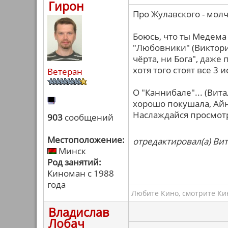
Гирон
Про Жулавского - молчу
Боюсь, что ты Медема 
"Любовники" (Виктори
чёрта, ни Бога", даж
хотя того стоят все 3 
Ветеран
О "Каннибале"... (Вит
хорошо покушала, Айн
Наслаждайся просмот
903
сообщений
Местоположение:
отредактировал(а) Вит
Минск
Род занятий:
Киноман с 1988
года
Любите Кино, смотрите Кин
Владислав
Лобач