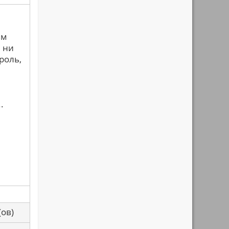
ьм
 ни
роль,
.
са(ов)