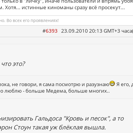
 только в "личку", иначе пользователи и впрямь убоя
м. Хотя... истинные киноманы сразу всё просекут...
о. Во всех его проявлениях!
#
6393
23.09.2010 20:13 GMT+3 ча
что это?
 пока, не говори, я сама посмотрю и разузнаю
Я его, 
но люблю - больше Медема, больше многих..
изировать Гальдоса "Кровь и песок", а то
рон Стоун такая уж блёклая вышла.