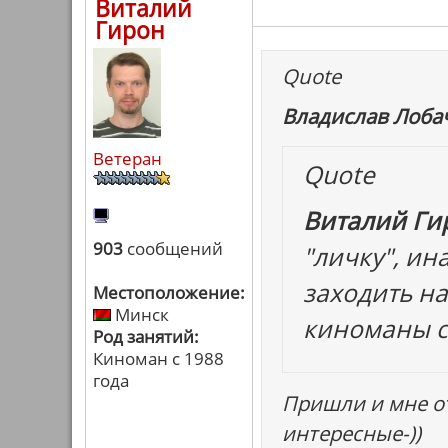
Виталий
Гирон
Quote
Владислав Лобач
Ветеран
Quote
Виталий Гир
903
сообщений
"личку", ин
заходить на
Местоположение:
Минск
киноманы ср
Род занятий:
Киноман с 1988
года
Пришли и мне от
интересные-))