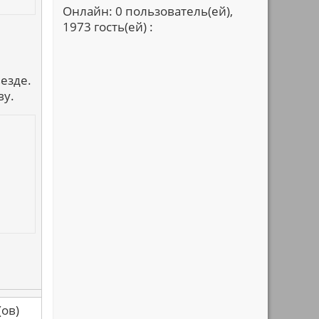
Онлайн: 0 пользователь(ей),
1973 гость(ей) :
езде.
ву.
са(ов)