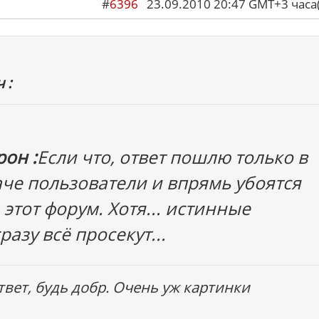
#
6396
23.09.2010 20:47 GMT+3 ча
 :
он :
Если что, ответ пошлю только в
аче пользователи и впрямь убоятся
 этот форум. Хотя... истинные
азу всё просекут...
вет, будь добр. Очень уж картинки