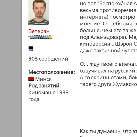
но вот "Беспокойная А
весьма противоречивы
интернета) посмотрю 
мнение. От себя личн
больше, чем его та же
Ветеран
под Альмадовара). Мед
киноверсия с Шэрон С
даже тактичной чувст
903
сообщений
О... жду твоего впеча
озвучивал на русский я
Местоположение:
А со скриншотами, бо
Минск
твоего друга Жулавско
Род занятий:
Киноман с 1988
года
Как ты думаешь, что э