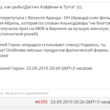
, как рыба (Дастин Хоффман в Тутси" (с).
перепутала с Висенте Аранда - ОН (Аранда) снял фил
я Абриль, которая по словам Альмодовара "не боится
е получила приз на МКФ в Берлине за лучшую женскую 
исполнителя ролей).
алий Гирон злорадно сглатывает слюну) Надеюсь, ты
а? Особливо мясных продуктов фаллической формы..
ром!
алий Гирон: 23.09.2010 20:49 GMT+3 часа(ов)
о. Во всех его проявлениях!
#
6395
23.09.2010 20:26 GMT+3 ча