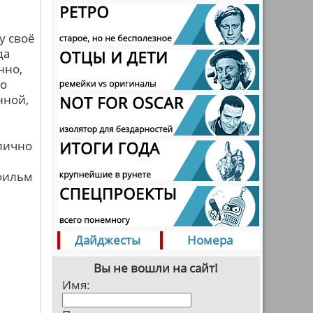
у своё
да
нно,
то
нной,
 лично
 фильм
Дайджесты
Номера
Вы не вошли на сайт!
Имя: