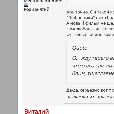
Местоположение:
Род занятий:
Ага, точно. Он такой 
"Любовники" пока бо
А новый фильм не шеде
самолюбование, то ли
Он новый, очень каме
Quote
О... жду твоего 
что я его сам л
блин, тщеславие..
Да-да, серьезно вот п
наслаждаться просмо
Виталий