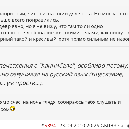
колоритный, чисто испанский дяденька. Но мне у него
льше всего понравились.
вр явно, но я не вижу, что там то ли одно
 сплошное любование женскими телами, как пишут в
рный такой и красивый, хотя прямо сильным не назо
впечатления о "Каннибале", особливо потому,
ично озвучивал на русский язык (тщеславие,
. уж прости...).
рямо счас, на ночь глядя, собираюсь тебя слушать и
тром
#
6394
23.09.2010 20:26 GMT+3 ча