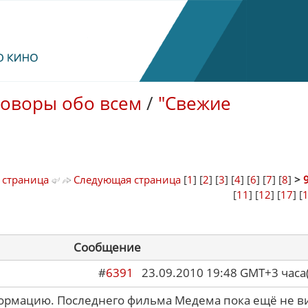
говоры обо всем
/
"Свежие
 страница
Следующая страница
[
1
] [
2
] [
3
] [
4
] [
6
] [
7
] [
8
]
>
[
11
] [
12
] [
17
] [
Сообщение
#
6391
23.09.2010 19:48 GMT+3 ча
формацию. Последнего фильма Медема пока ещё не в