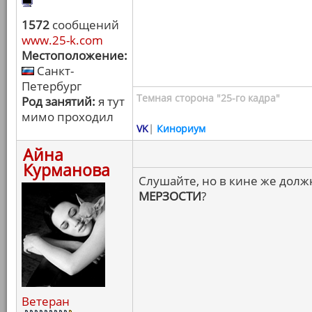
1572
сообщений
www.25-k.com
Местоположение:
Санкт-
Петербург
Темная сторона "25-го кадра"
Род занятий:
я тут
мимо проходил
VK
|
Кинориум
Айна
Курманова
Слушайте, но в кине же должн
МЕРЗОСТИ
?
Ветеран