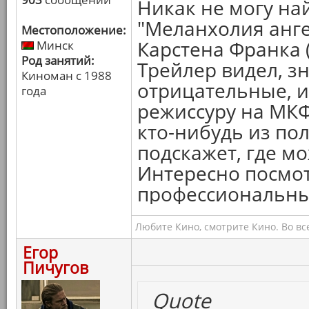
Никак не могу на
"Меланхолия анге
Местоположение:
Карстена Франка 
Минск
Род занятий:
Трейлер видел, з
Киноман с 1988
отрицательные, и
года
режиссуру на МКФ 
кто-нибудь из по
подскажет, где мо
Интересно посмот
профессиональных
Любите Кино, смотрите Кино. Во вс
Егор
Пичугов
Quote