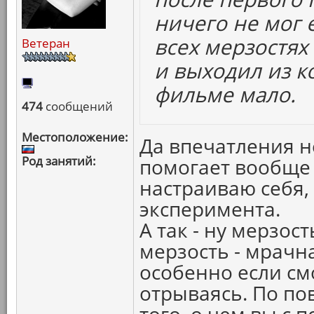
ничего не мог е
всех мерзостях
Ветеран
и выходил из ко
фильме мало.
474
сообщений
Местоположение:
Да впечатления н
Род занятий:
помогает вообще 
настраиваю себя,
эксперимента.
А так - ну мерзост
мерзость - мрачн
особенно если см
отрываясь. По по