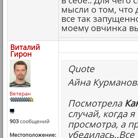
в себе.. Для чего
мысли о том, что 
все так запущенно 
моему овчинка вы
Виталий
Гирон
Quote
Айна Курманова
Ветеран
Посмотрела
Ка
случай, когда 
903
сообщений
просмотра, а п
убедилась..Все
Местоположение: