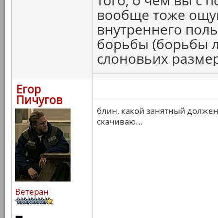
того, о чем вы с 
вообще тоже ощущ
внутреннего поль
борьбы (борьбы л
слоновьих размер
Егор
Пичугов
блин, какой занятный долже
скачиваю...
Ветеран