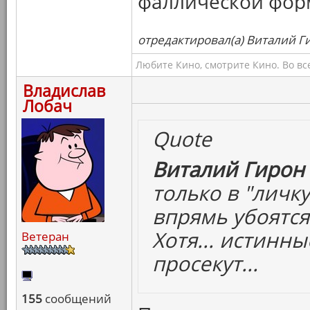
фаллической форм
отредактировал(а) Виталий Ги
Любите Кино, смотрите Кино. Во вс
Владислав
Лобач
Quote
Виталий Гирон 
только в "личк
впрямь убоятся
Хотя... истинн
Ветеран
просекут...
155
сообщений