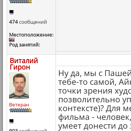
474
сообщений
Местоположение:
Род занятий:
Виталий
Гирон
Ну да, мы с Паше
тебе-то самой, Ай
точки зрения худо
позволительно уп
Ветеран
контексте)? Для ме
фильма - человек,
умеет донести до 
903
сообщений