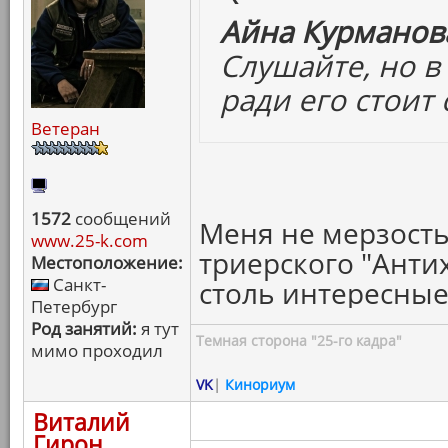
Айна Курманова
Слушайте, но в
ради его стоит
Ветеран
1572
сообщений
Меня не мерзость
www.25-k.com
триерского "Анти
Местоположение:
Санкт-
столь интересны
Петербург
Род занятий:
я тут
Темная сторона "25-го кадра"
мимо проходил
VK
|
Кинориум
Виталий
Гирон