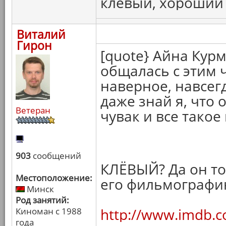
клевый, хороший ч
Виталий
Гирон
[quote} Айна Курм
общалась с этим 
наверное, навсегд
даже знай я, что
Ветеран
чувак и все такое
903
сообщений
КЛЁВЫЙ? Да он точ
Местоположение:
его фильмографи
Минск
Род занятий:
http://www.imdb.
Киноман с 1988
года