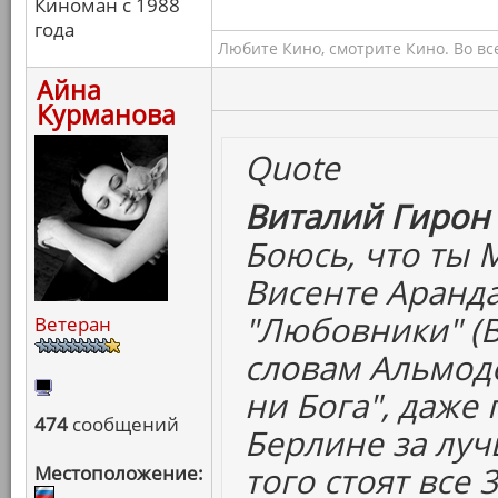
Киноман с 1988
года
Любите Кино, смотрите Кино. Во вс
Айна
Курманова
Quote
Виталий Гирон 
Боюсь, что ты 
Висенте Аранда
"Любовники" (В
Ветеран
словам Альмодо
ни Бога", даже
474
сообщений
Берлине за луч
того стоят все 
Местоположение: