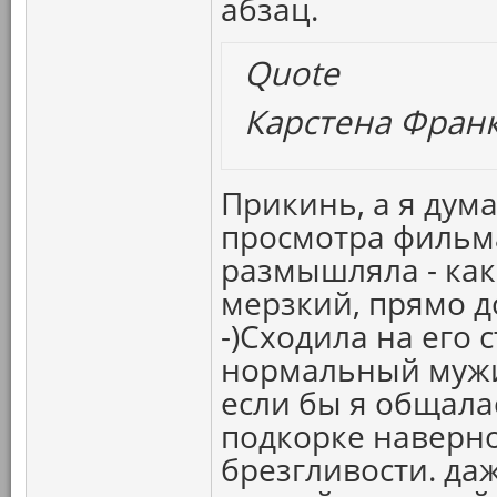
абзац.
Quote
Карстена Франк
Прикинь, а я дума
просмотра фильма
размышляла - как 
мерзкий, прямо до
-)Сходила на его 
нормальный мужик
если бы я общалас
подкорке наверно
брезгливости. даж