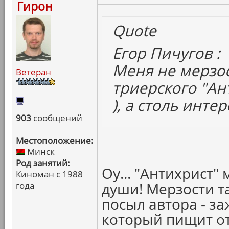
Гирон
Quote
Егор Пичугов :
Меня не мерзос
Ветеран
триерского "Ан
), а столь инт
903
сообщений
Местоположение:
Минск
Род занятий:
Оу... "Антихрист"
Киноман с 1988
души! Мерзости т
года
посыл автора - з
который пищит от