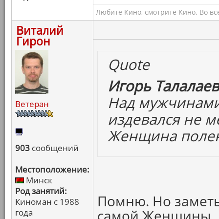
Любите Кино, смотрите Кино. Во вс
Виталий
Гирон
Quote
Игорь Талалаев
Над мужчинами
Ветеран
издевался не м
Женщина полен
903
сообщений
Местоположение:
Минск
Род занятий:
Помню. Но заметь
Киноман с 1988
самой Женщины.
года