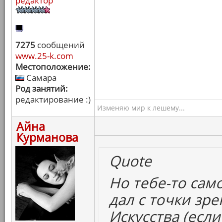
редактор
7275
сообщений
www.25-k.com
Местоположение:
Самара
Род занятий:
редактирование :)
Изменяю мир к лешему...
Айна
Курманова
Quote
Но тебе-то само
дал с точки зр
Искусства (есл