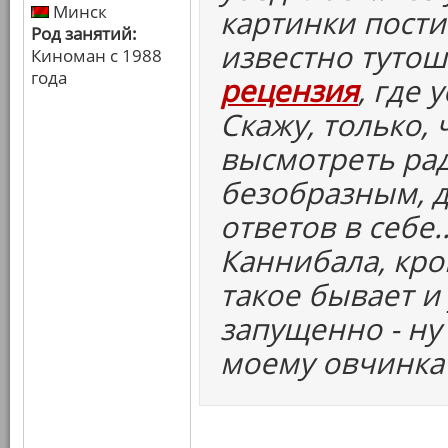
Минск
картинки постит
Род занятий:
известно тутош
Киноман с 1988
года
рецензия
, где 
Скажу, только,
высмотреть рад
безобразным, д
ответов в себе.
Каннибала, кро
такое бывает и 
запущенно - ну 
моему овчинка 