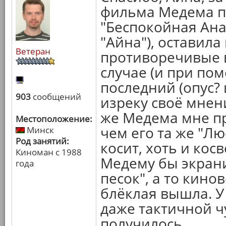
фильма Медема по
"Беспокойная Ана"
"Айна"), оставила
Ветеран
противоречивые в
случае (и при по
последний (опус?
903
сообщений
изреку своё мнени
же Медема мне п
Местоположение:
чем его та же "Лю
Минск
Род занятий:
косит, хоть и кос
Киноман с 1988
Медему бы экрани
года
песок", а то кино
блёклая вышла. У
даже тактичной ч
получилось...