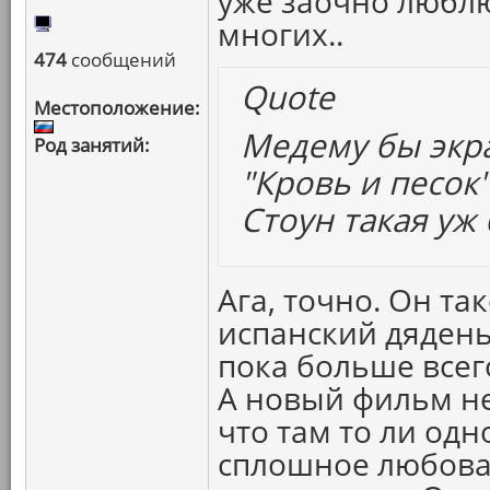
уже заочно любл
многих..
474
сообщений
Quote
Местоположение:
Медему бы экр
Род занятий:
"Кровь и песок
Стоун такая уж
Ага, точно. Он та
испанский дядень
пока больше всег
А новый фильм не
что там то ли од
сплошное любова