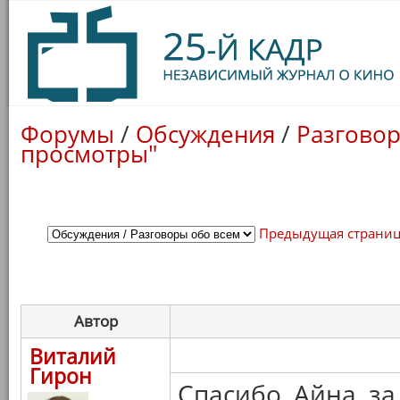
Форумы
/
Обсуждения
/
Разговор
просмотры"
Предыдущая страни
Автор
Виталий
Гирон
Спасибо, Айна, з