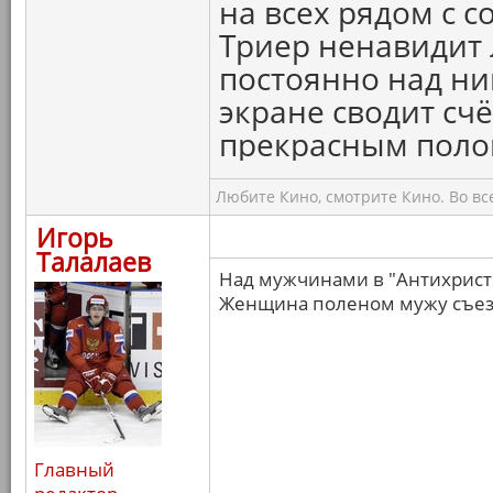
на всех рядом с с
Триер ненавидит
постоянно над ни
экране сводит счё
прекрасным поло
Любите Кино, смотрите Кино. Во вс
Игорь
Талалаев
Над мужчинами в "Антихристе
Женщина поленом мужу съезд
Главный