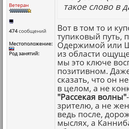
такое слово в 
Ветеран
Вот в том то и куп
474
сообщений
тупиковый путь, 
Одержимой или Ша
Местоположение:
из области ощуще
Род занятий:
мы это ключе вос
позитивном. Даже
сказать, что он 
в целом, а не кон
"Рассекая волны"
зрителю, а не жен
ведь после, доро
мыслях, а Канниба