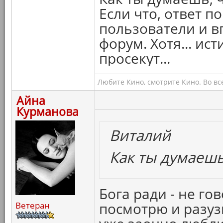
Если что, ответ п
пользователи и в
форум. Хотя... ис
просекут...
Любите Кино, смотрите Кино. Во вс
Айна
Курманова
Виталий
Как ты думаешь
Бога ради - не го
посмотрю и разу
Ветеран