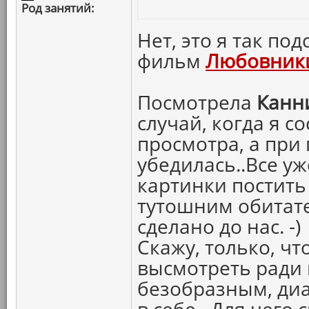
Род занятий:
Нет, это я так под
фильм
Любовники
Посмотрела
Канн
случай, когда я с
просмотра, а при
убедилась..Все у
картинки постить 
тутошним обитат
сделано до нас. -)
Скажу, только, ч
высмотреть ради 
безобразным, диа