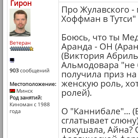
Гирон
Про Жулавского - 
Хоффман в Тутси" (
Боюсь, что ты Ме
Ветеран
Аранда - ОН (Ара
(Виктория Абриль
Альмодовара "не б
903
сообщений
получила приз на
женскую роль, хот
Местоположение:
ролей).
Минск
Род занятий:
Киноман с 1988
О "Каннибале"...
года
сглатывает слюну
покушала, Айна? 