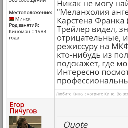
Никак не могу на
"Меланхолия анге
Местоположение:
Карстена Франка 
Минск
Род занятий:
Трейлер видел, з
Киноман с 1988
отрицательные, и
года
режиссуру на МКФ 
кто-нибудь из по
подскажет, где мо
Интересно посмот
профессиональных
Любите Кино, смотрите Кино. Во вс
Егор
Пичугов
Quote