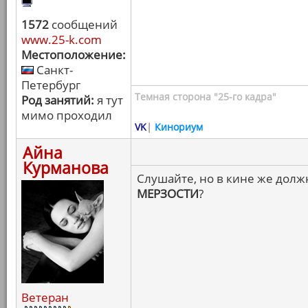
1572
сообщений
www.25-k.com
Местоположение:
Санкт-
Петербург
Темная сторона "25-го кадра"
Род занятий:
я тут
мимо проходил
VK
|
Кинориум
Айна
Курманова
Слушайте, но в кине же должн
МЕРЗОСТИ
?
Ветеран