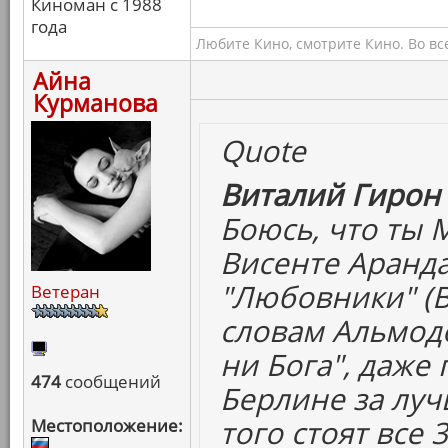
Киноман с 1988
года
Любите Кино, смотрите Кино. Во вс
Айна
Курманова
Quote
Виталий Гирон 
Боюсь, что ты 
Висенте Аранда
"Любовники" (В
Ветеран
словам Альмодо
ни Бога", даже
474
сообщений
Берлине за луч
того стоят все 
Местоположение: