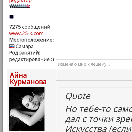
редактор
7275
сообщений
www.25-k.com
Местоположение:
Самара
Род занятий:
редактирование :)
Изменяю мир к лешему...
Айна
Курманова
Quote
Но тебе-то само
дал с точки зр
Искусства (есл