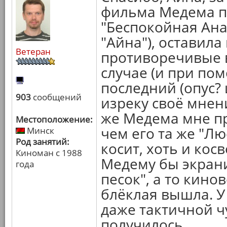
фильма Медема по
"Беспокойная Ана"
"Айна"), оставила
Ветеран
противоречивые в
случае (и при по
последний (опус?
903
сообщений
изреку своё мнени
же Медема мне п
Местоположение:
чем его та же "Лю
Минск
Род занятий:
косит, хоть и кос
Киноман с 1988
Медему бы экрани
года
песок", а то кино
блёклая вышла. У
даже тактичной ч
получилось...