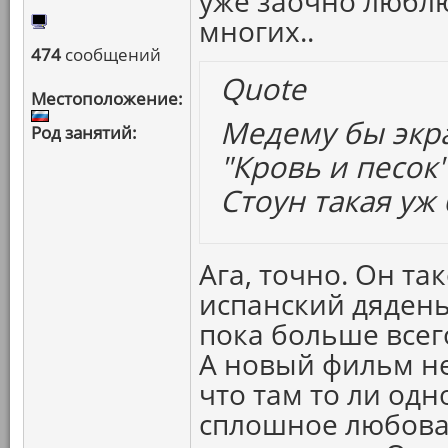
уже заочно любл
многих..
474
сообщений
Quote
Местоположение:
Медему бы экр
Род занятий:
"Кровь и песок
Стоун такая уж
Ага, точно. Он та
испанский дядень
пока больше всег
А новый фильм не
что там то ли од
сплошное любова