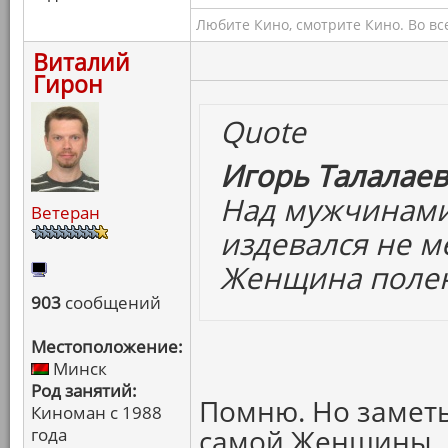
Любите Кино, смотрите Кино. Во вс
Виталий
Гирон
Quote
Игорь Талалаев
Над мужчинами
Ветеран
издевался не м
Женщина полен
903
сообщений
Местоположение:
Минск
Род занятий:
Помню. Но заметь
Киноман с 1988
самой Женщины.
года