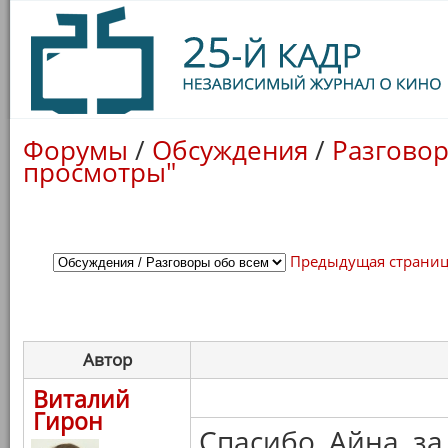
Форумы
/
Обсуждения
/
Разговор
просмотры"
Предыдущая страни
Автор
Виталий
Гирон
Спасибо, Айна, з