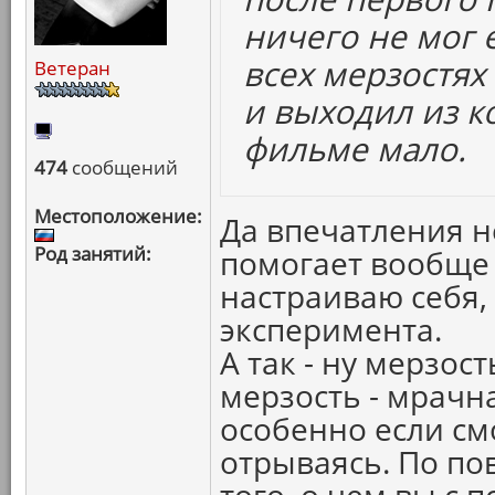
ничего не мог е
всех мерзостях
Ветеран
и выходил из ко
фильме мало.
474
сообщений
Местоположение:
Да впечатления н
Род занятий:
помогает вообще 
настраиваю себя,
эксперимента.
А так - ну мерзост
мерзость - мрачн
особенно если см
отрываясь. По по