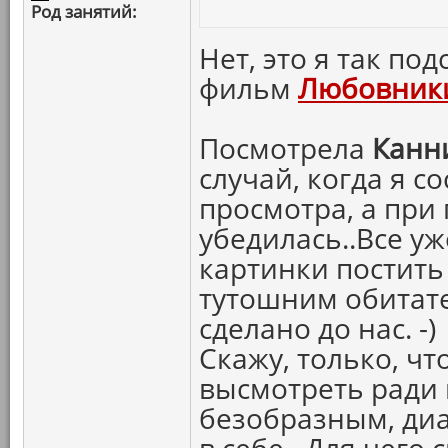
Род занятий:
Нет, это я так под
фильм
Любовники
Посмотрела
Канн
случай, когда я с
просмотра, а при
убедилась..Все у
картинки постить 
тутошним обитат
сделано до нас. -)
Скажу, только, ч
высмотреть ради 
безобразным, диа