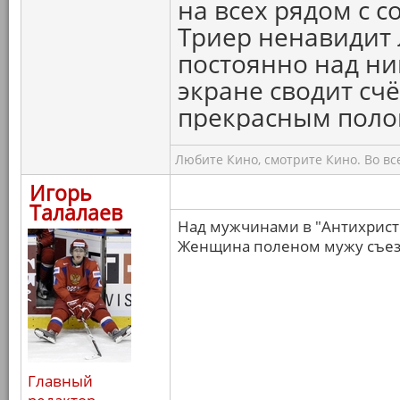
на всех рядом с с
Триер ненавидит
постоянно над ни
экране сводит счё
прекрасным поло
Любите Кино, смотрите Кино. Во вс
Игорь
Талалаев
Над мужчинами в "Антихристе
Женщина поленом мужу съезд
Главный