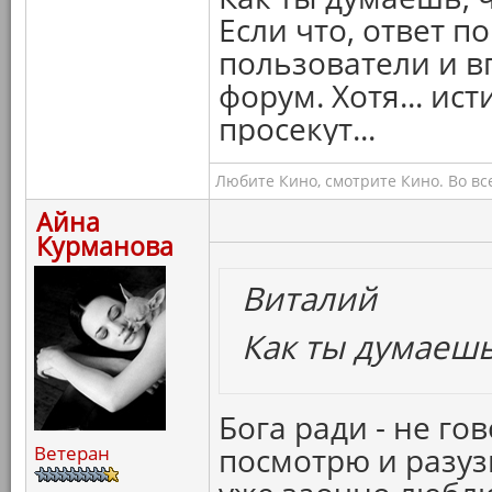
Если что, ответ п
пользователи и в
форум. Хотя... ис
просекут...
Любите Кино, смотрите Кино. Во вс
Айна
Курманова
Виталий
Как ты думаешь
Бога ради - не го
посмотрю и разу
Ветеран