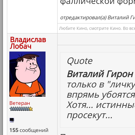
фаллической форм
отредактировал(а) Виталий Ги
Любите Кино, смотрите Кино. Во вс
Владислав
Лобач
Quote
Виталий Гирон 
только в "личк
впрямь убоятся
Хотя... истинн
Ветеран
просекут...
155
сообщений