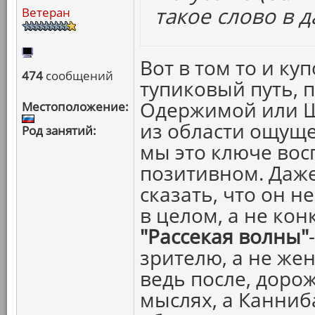
такое слово в 
Ветеран
Вот в том то и куп
474
сообщений
тупиковый путь, 
Одержимой или Ша
Местоположение:
из области ощуще
Род занятий:
мы это ключе вос
позитивном. Даже
сказать, что он 
в целом, а не кон
"Рассекая волны"
зрителю, а не жен
ведь после, доро
мыслях, а Канниба