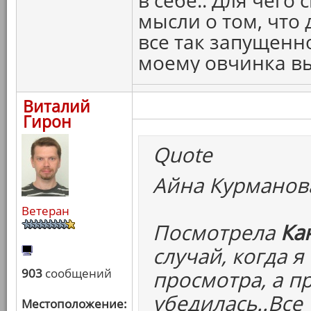
в себе.. Для чего
мысли о том, что 
все так запущенно 
моему овчинка вы
Виталий
Гирон
Quote
Айна Курманова
Ветеран
Посмотрела
Ка
случай, когда 
903
сообщений
просмотра, а п
убедилась..Все
Местоположение: