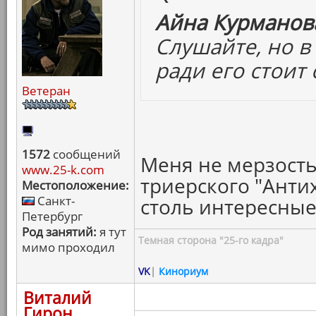
Айна Курманова
Слушайте, но в
ради его стоит
Ветеран
1572
сообщений
Меня не мерзость
www.25-k.com
триерского "Анти
Местоположение:
Санкт-
столь интересны
Петербург
Род занятий:
я тут
Темная сторона "25-го кадра"
мимо проходил
VK
|
Кинориум
Виталий
Гирон