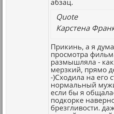
абзац.
Quote
Карстена Франк
Прикинь, а я дума
просмотра фильма
размышляла - как 
мерзкий, прямо до
-)Сходила на его 
нормальный мужик
если бы я общалас
подкорке наверно
брезгливости. даж