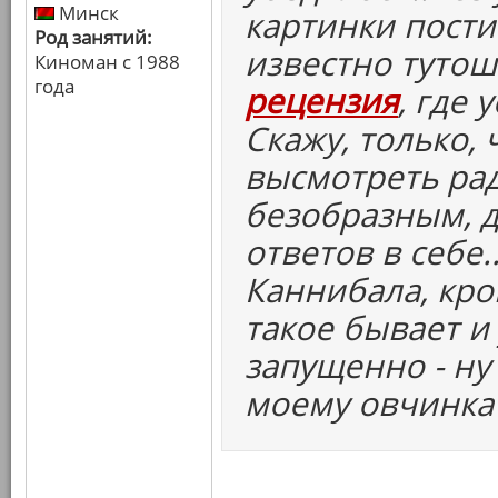
Минск
картинки постит
Род занятий:
известно тутош
Киноман с 1988
года
рецензия
, где 
Скажу, только,
высмотреть рад
безобразным, д
ответов в себе.
Каннибала, кро
такое бывает и 
запущенно - ну 
моему овчинка 