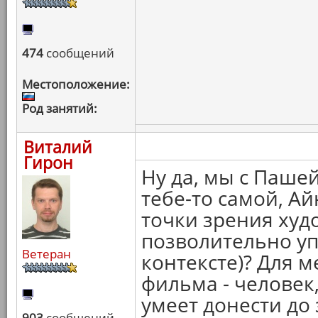
474
сообщений
Местоположение:
Род занятий:
Виталий
Гирон
Ну да, мы с Паше
тебе-то самой, Ай
точки зрения худо
позволительно уп
Ветеран
контексте)? Для ме
фильма - человек,
умеет донести до 
903
сообщений