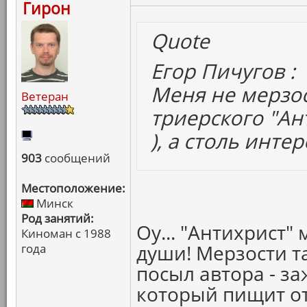
Гирон
Quote
Егор Пичугов :
Меня не мерзос
Ветеран
триерского "Ан
), а столь инт
903
сообщений
Местоположение:
Минск
Род занятий:
Оу... "Антихрист"
Киноман с 1988
души! Мерзости т
года
посыл автора - з
который пищит от