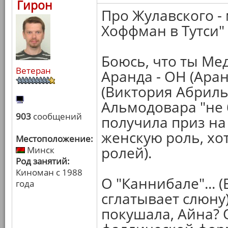
Гирон
Про Жулавского - 
Хоффман в Тутси" (
Боюсь, что ты Ме
Ветеран
Аранда - ОН (Ара
(Виктория Абриль
Альмодовара "не б
903
сообщений
получила приз на
женскую роль, хот
Местоположение:
ролей).
Минск
Род занятий:
Киноман с 1988
О "Каннибале"...
года
сглатывает слюну
покушала, Айна? 