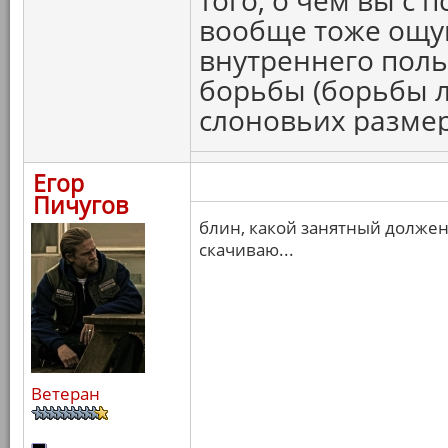
того, о чем вы с 
вообще тоже ощущ
внутреннего поль
борьбы (борьбы л
слоновьих размер
Егор
Пичугов
блин, какой занятный долже
скачиваю...
Ветеран