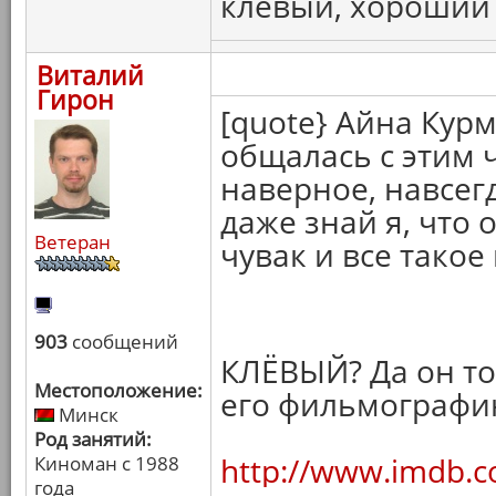
клевый, хороший ч
Виталий
Гирон
[quote} Айна Курм
общалась с этим 
наверное, навсегд
даже знай я, что
Ветеран
чувак и все такое
903
сообщений
КЛЁВЫЙ? Да он точ
Местоположение:
его фильмографи
Минск
Род занятий:
http://www.imdb.
Киноман с 1988
года