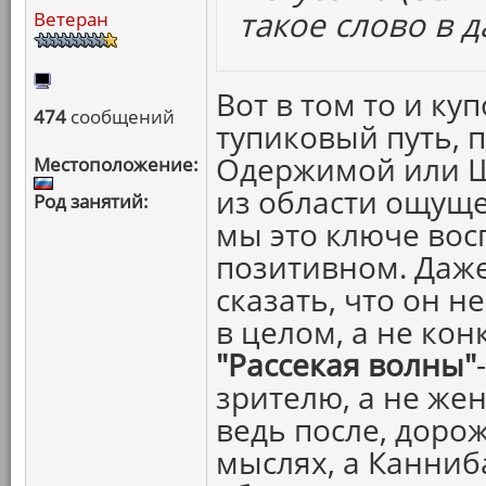
такое слово в 
Ветеран
Вот в том то и куп
474
сообщений
тупиковый путь, 
Одержимой или Ша
Местоположение:
из области ощуще
Род занятий:
мы это ключе вос
позитивном. Даже
сказать, что он 
в целом, а не кон
"Рассекая волны"
зрителю, а не жен
ведь после, доро
мыслях, а Канниба