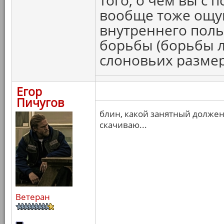
того, о чем вы с 
вообще тоже ощущ
внутреннего поль
борьбы (борьбы л
слоновьих размер
Егор
Пичугов
блин, какой занятный долже
скачиваю...
Ветеран