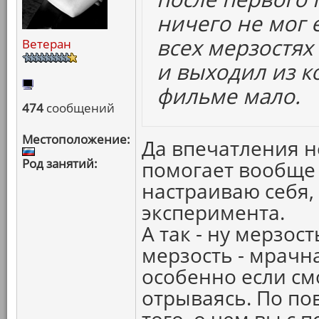
ничего не мог е
всех мерзостях
Ветеран
и выходил из ко
фильме мало.
474
сообщений
Местоположение:
Да впечатления н
Род занятий:
помогает вообще 
настраиваю себя,
эксперимента.
А так - ну мерзост
мерзость - мрачн
особенно если см
отрываясь. По по