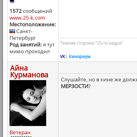
1572
сообщений
www.25-k.com
Местоположение:
Санкт-
Петербург
Темная сторона "25-го кадра"
Род занятий:
я тут
мимо проходил
VK
|
Кинориум
Айна
Курманова
Слушайте, но в кине же должн
МЕРЗОСТИ
?
Ветеран