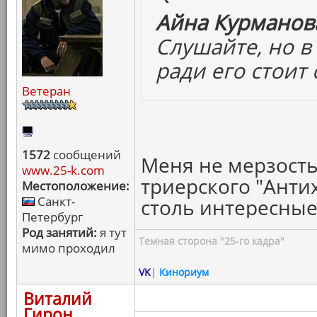
Айна Курманова
Слушайте, но в
ради его стоит
Ветеран
1572
сообщений
Меня не мерзость
www.25-k.com
триерского "Анти
Местоположение:
Санкт-
столь интересны
Петербург
Род занятий:
я тут
Темная сторона "25-го кадра"
мимо проходил
VK
|
Кинориум
Виталий
Гирон