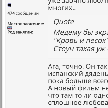
уже заочно любл
многих..
474
сообщений
Quote
Местоположение:
Медему бы экр
Род занятий:
"Кровь и песок
Стоун такая уж
Ага, точно. Он та
испанский дядень
пока больше всег
А новый фильм не
что там то ли од
сплошное любова