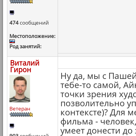
474
сообщений
Местоположение:
Род занятий:
Виталий
Гирон
Ну да, мы с Паше
тебе-то самой, Ай
точки зрения худо
позволительно уп
Ветеран
контексте)? Для ме
фильма - человек,
умеет донести до 
903
сообщений