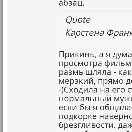
абзац.
Quote
Карстена Франк
Прикинь, а я дума
просмотра фильма
размышляла - как 
мерзкий, прямо до
-)Сходила на его 
нормальный мужик
если бы я общалас
подкорке наверно
брезгливости. даж