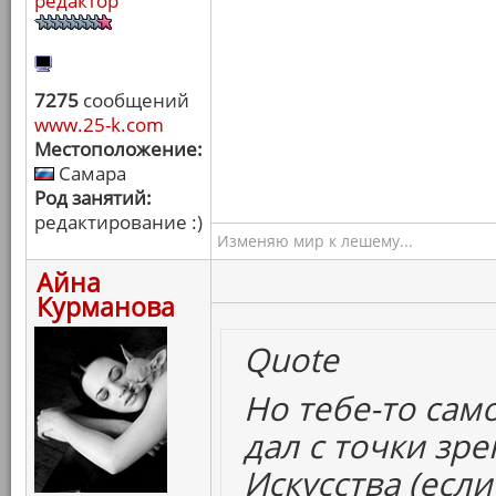
редактор
7275
сообщений
www.25-k.com
Местоположение:
Самара
Род занятий:
редактирование :)
Изменяю мир к лешему...
Айна
Курманова
Quote
Но тебе-то само
дал с точки зр
Искусства (есл