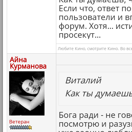
Если что, ответ п
пользователи и в
форум. Хотя... ис
просекут...
Любите Кино, смотрите Кино. Во вс
Айна
Курманова
Виталий
Как ты думаешь
Бога ради - не го
посмотрю и разу
Ветеран