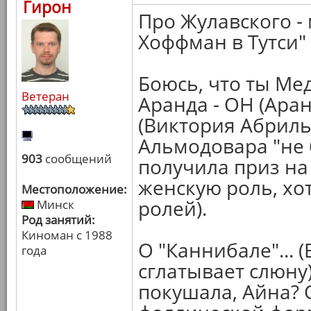
Гирон
Про Жулавского - 
Хоффман в Тутси" (
Боюсь, что ты Ме
Ветеран
Аранда - ОН (Ара
(Виктория Абриль
Альмодовара "не б
903
сообщений
получила приз на
женскую роль, хот
Местоположение:
ролей).
Минск
Род занятий:
Киноман с 1988
О "Каннибале"...
года
сглатывает слюну
покушала, Айна? 