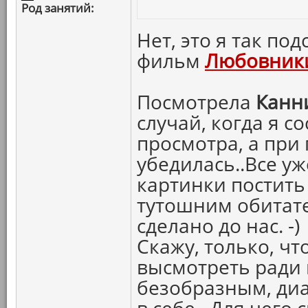
Род занятий:
Нет, это я так под
фильм
Любовники
Посмотрела
Канн
случай, когда я с
просмотра, а при
убедилась..Все у
картинки постить 
тутошним обитат
сделано до нас. -)
Скажу, только, ч
высмотреть ради 
безобразным, диа