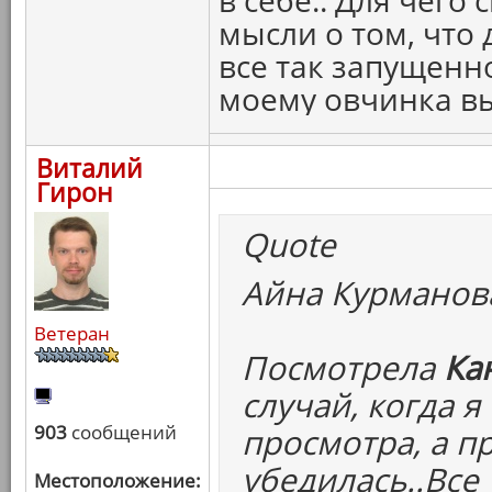
в себе.. Для чего
мысли о том, что 
все так запущенно 
моему овчинка вы
Виталий
Гирон
Quote
Айна Курманова
Ветеран
Посмотрела
Ка
случай, когда 
903
сообщений
просмотра, а п
убедилась..Все
Местоположение: