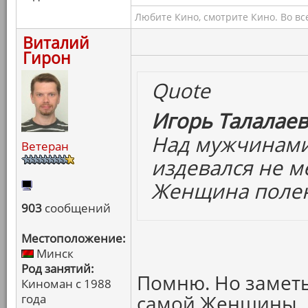
Любите Кино, смотрите Кино. Во вс
Виталий
Гирон
Quote
Игорь Талалаев
Над мужчинами
Ветеран
издевался не м
Женщина полен
903
сообщений
Местоположение:
Минск
Род занятий:
Помню. Но заметь
Киноман с 1988
самой Женщины.
года