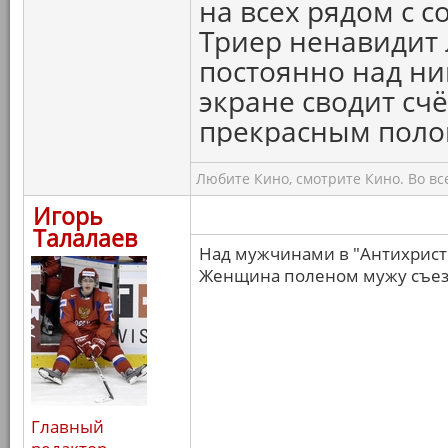
на всех рядом с с
Триер ненавидит
постоянно над ни
экране сводит счё
прекрасным поло
Любите Кино, смотрите Кино. Во вс
Игорь
Талалаев
Над мужчинами в "Антихристе
Женщина поленом мужу съезд
Главный