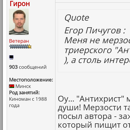
Гирон
Quote
Егор Пичугов :
Меня не мерзос
Ветеран
триерского "Ан
), а столь инт
903
сообщений
Местоположение:
Минск
Род занятий:
Оу... "Антихрист"
Киноман с 1988
души! Мерзости т
года
посыл автора - з
который пищит от