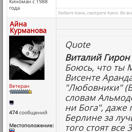
Киноман с 1988
года
Любите Кино, смотрите Кино. Во вс
Айна
Курманова
Quote
Виталий Гирон 
Боюсь, что ты 
Висенте Аранда
"Любовники" (В
Ветеран
словам Альмодо
ни Бога", даже
474
сообщений
Берлине за луч
того стоят все 
Местоположение: