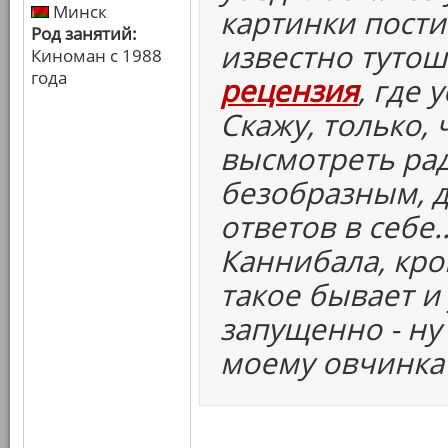
Минск
картинки постит
Род занятий:
известно тутош
Киноман с 1988
года
рецензия
, где 
Скажу, только,
высмотреть рад
безобразным, д
ответов в себе.
Каннибала, кро
такое бывает и 
запущенно - ну 
моему овчинка 