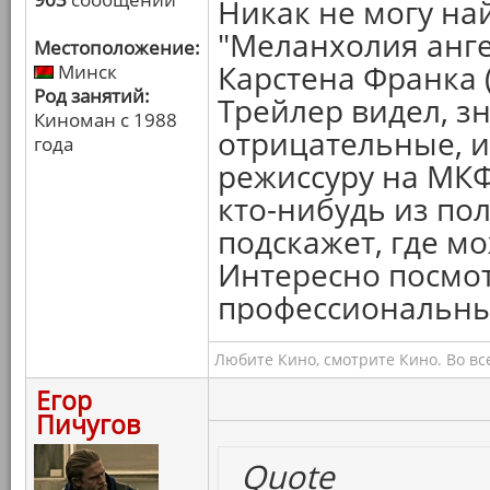
Никак не могу на
"Меланхолия анге
Местоположение:
Карстена Франка 
Минск
Род занятий:
Трейлер видел, з
Киноман с 1988
отрицательные, и
года
режиссуру на МКФ 
кто-нибудь из по
подскажет, где мо
Интересно посмот
профессиональных
Любите Кино, смотрите Кино. Во вс
Егор
Пичугов
Quote