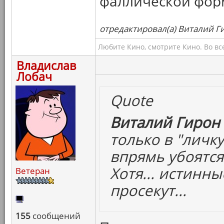
фаллической форм
отредактировал(а) Виталий Ги
Любите Кино, смотрите Кино. Во вс
Владислав
Лобач
Quote
Виталий Гирон 
только в "личк
впрямь убоятся
Хотя... истинн
Ветеран
просекут...
155
сообщений