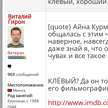
клевый, хороший ч
Виталий
Гирон
[quote} Айна Курм
общалась с этим 
наверное, навсегд
даже знай я, что
Ветеран
чувак и все такое
903
сообщений
КЛЁВЫЙ? Да он точ
Местоположение:
его фильмографи
Минск
Род занятий:
http://www.imdb.
Киноман с 1988
года