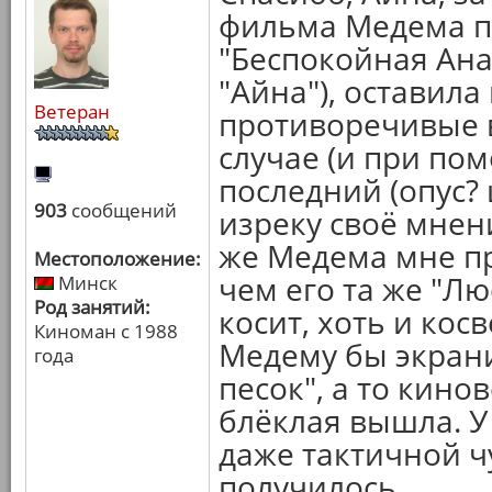
фильма Медема по
"Беспокойная Ана"
"Айна"), оставила
Ветеран
противоречивые в
случае (и при по
последний (опус?
903
сообщений
изреку своё мнени
же Медема мне п
Местоположение:
чем его та же "Лю
Минск
Род занятий:
косит, хоть и кос
Киноман с 1988
Медему бы экрани
года
песок", а то кино
блёклая вышла. У
даже тактичной ч
получилось...