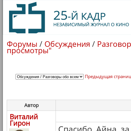
Форумы
/
Обсуждения
/
Разговор
просмотры"
Предыдущая страни
Автор
Виталий
Гирон
Спасибо, Айна, з