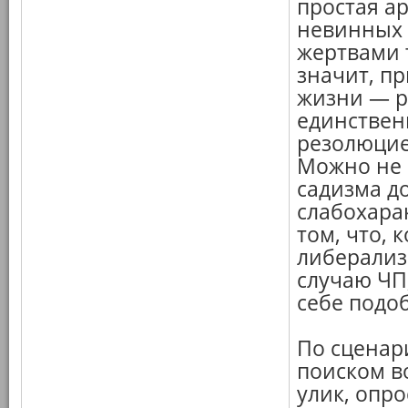
простая а
невинных
жертвами 
значит, п
жизни — р
единствен
резолюцие
Можно не 
садизма д
слабохарак
том, что, 
либерализ
случаю ЧП
себе подоб
По сценар
поиском в
улик, опро