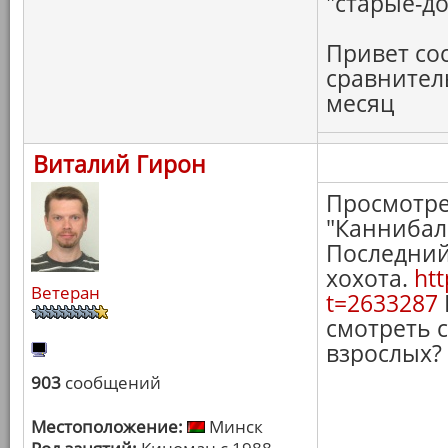
"старые-д
Привет со
сравнитель
месяц
Виталий Гирон
Просмотре
"Каннибал"
Последний
хохота.
htt
Ветеран
t=2633287
смотреть 
взрослых?
903
сообщений
Местоположение:
Минск