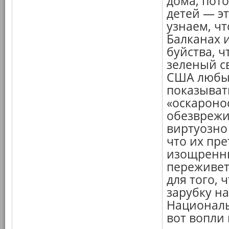
дома, пот
детей — э
узнаем, ч
Балканах и
буйства, ч
зеленый с
США любым
показывать
«оскароно
обезврежи
виртуозно
что их пре
изощренны
переживет,
для того,
зарубку н
Националь
вот вопли