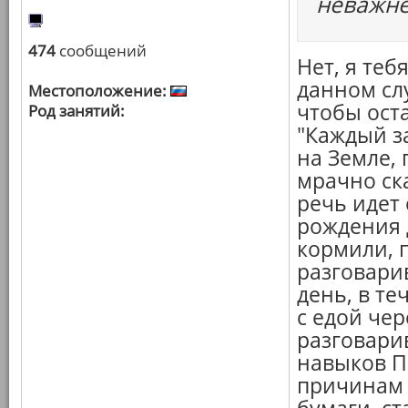
неважне
474
сообщений
Нет, я теб
данном сл
Местоположение:
чтобы ост
Род занятий:
"Каждый за
на Земле, 
мрачно ска
речь идет 
рождения д
кормили, п
разговари
день, в т
с едой чер
разговари
навыков П
причинам 