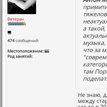
примити
тяжелов
Ветеран
неактуа
а такой,
актуаль
474
сообщений
музыка,
что за м
Местоположение:
"соврем
Род занятий:
категор
там Пор
поделать
Не знаю, 
между ста
где-то в 7