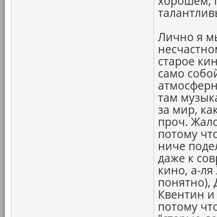
хорошем, 
талантлив
Лично я м
несчастно
старое кин
само собой
атмосферн
там музык
за мир, ка
проч. Жало
потому чт
ниче поде
даже к со
кино, а-ля
понятно),
Квентин и 
потому что