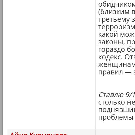
обидчиком
(близким в
третьему 
терроризм
какой мож
законы, п
гораздо б
кодекс. От
женщинами
правил — э
Ставлю 9/1
столько не
поднявший
проблемы 