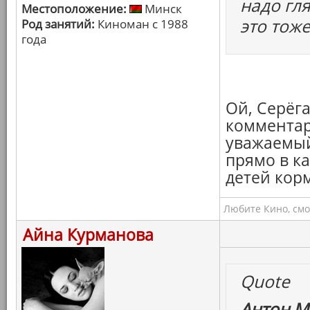
надо гля
Местоположение:
Минск
это тоже
Род занятий:
Киноман с 1988
года
Ой, Серёга
комментари
уважаемый
прямо в к
детей корм
Любите Кино, смо
Айна Курманова
Quote
Антон М