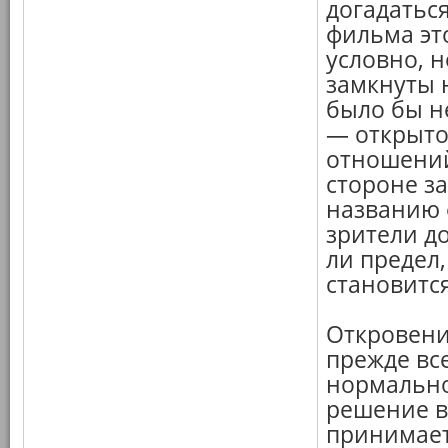
догадаться
фильма эт
условно, 
замкнуты н
было бы н
— открыто
отношений
стороне за
названию ф
зрители д
ли предел
становитс
Откровени
прежде все
нормально
решение в
принимает