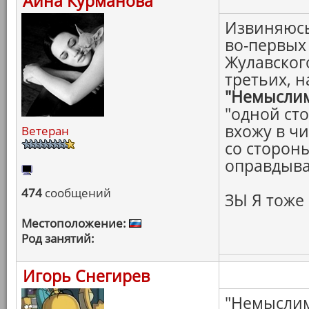
Айна Курманова
Извиняюсь 
во-первых
Жулавского
третьих, н
"Немысли
"одной сто
вхожу в ч
Ветеран
со стороны
оправдыва
474
сообщений
ЗЫ Я тоже
Местоположение:
Род занятий:
Игорь Снегирев
"Немыслимо