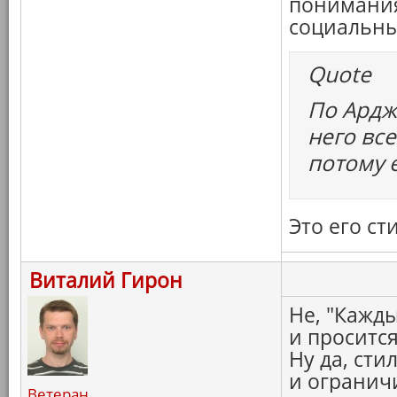
понимания
социальны
Quote
По Ардж
него вс
потому 
Это его ст
Виталий Гирон
Не, "Кажды
и просится
Ну да, сти
и ограничи
Ветеран