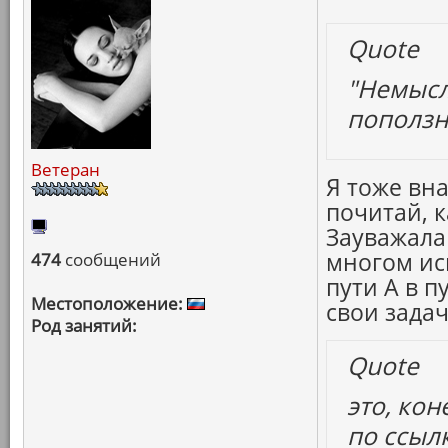
Quote
"Немысли
поползно
Ветеран
Я тоже вна
почитай, 
Зауважала
многом ис
474
сообщений
пути А в п
Местоположение:
свои зада
Род занятий:
Quote
это, кон
по ссыл