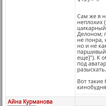
Сам же я 
неплохих (
шикарный 
Делоном; 
не понра, 
но и не ка
паршивый 
еще]"). К 
под авата
разыскать
Вот такие
кинобудня
Айна Курманова