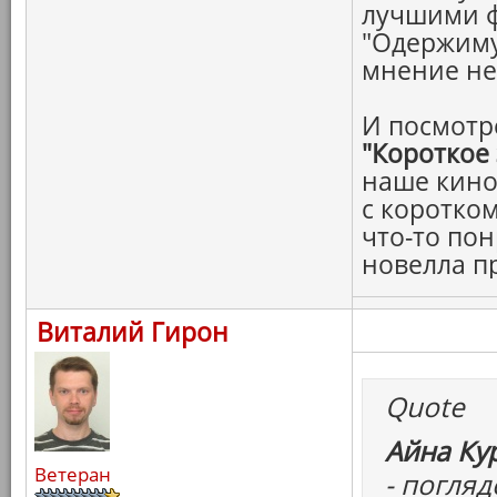
лучшими 
"Одержиму
мнение н
И посмотр
"Короткое
наше кино
с коротко
что-то пон
новелла п
Виталий Гирон
Quote
Айна Ку
Ветеран
- погля