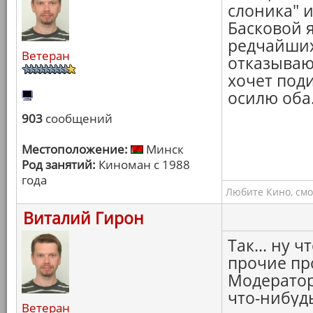
слоника" 
Басковой я
редчайших
Ветеран
отказываюс
хочет поди
осилю оба
903
сообщений
Местоположение:
Минск
Род занятий:
Киноман с 1988
года
Любите Кино, смо
Виталий Гирон
Так... ну 
прочие пр
Модератор
что-нибудь
Ветеран