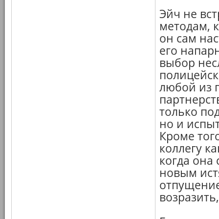
Эйч не вс
методам, 
он сам нас
его напар
выбор нес
полицейск
любой из 
партнерств
только по
но и испы
Кроме тог
коллегу ка
когда она 
новым ист
отпущение
возразить,