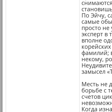
снимаются
становишь
По Эйчу, 
самые обы
просто не 
эксперт в 
вполне одо
корейских 
фамилий; 
некому, р
Неудивите
замысел «
Месть не 
борьбе с 
счетов ци
невозможн
Когда изн