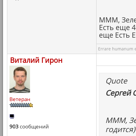
МММ, Зелен
Есть еще 4
еще Есть Е
Errare humanum e
Виталий Гирон
Quote
Сергей 
Ветеран
МММ, Зе
903
сообщений
годится)