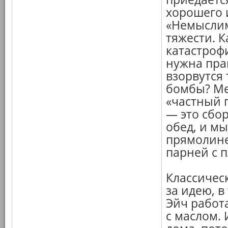
хорошего 
«Немыслим
тяжести. 
катастроф
нужна прав
взорвутся
бомбы? Ме
«частный 
— это сбо
обед, и м
прямолине
парней с 
Классичес
за идею, в
Эйч работа
с маслом.