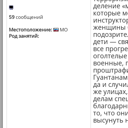
деление «
которые м
59
сообщений
инструкто
женщины б
Местоположение:
МО
подозрите
Род занятий:
дети — св
все прогр
оголтелые
военные, 
проштрафи
Гуантанам
да и случи
же улицах
делам спе
благодарн
то, что он
высунуть н