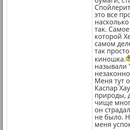
бумаги, с
Спойлерит
это все пр
насколько
так. Самое
которой Х
самом деле
так просто
киношка.
называли 
незаконн
Меня тут 
Каспар Хау
природы, 
чище мног
он страдал
не было. Н
меня успок