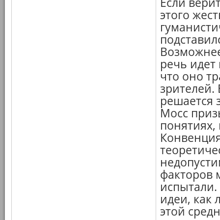
Если верит
этого жест
гуманисти
подставилс
Возможнее
речь идет 
что оно т
зрителей.
решается з
Мосс приз
понятиях,
Конвенция
теоретиче
недопусти
факторов 
испытали.
идеи, как
этой средн