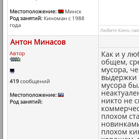
Местоположение:
Минск
Род занятий:
Киноман с 1988
года
Любите Кино, смо
Антон Минасов
Как и у люб
Автор
общем, ср
мусора, ч
выдержки 
419
сообщений
мусора был
неактуален
Местоположение:
никто не с
Род занятий:
коммерчес
плохом ст
новинками
плохом ки