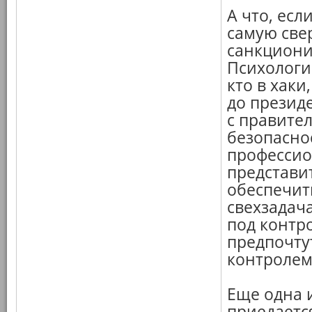
А что, есл
самую све
санкциони
Психологи
кто в хаки
до презид
с правите
безопасно
профессио
представи
обеспечит
свехзадач
под контро
предпочтут
контролем
Еще одна 
приедаетс