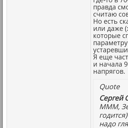
правда см
считаю со
Но есть с
или даже (
которые сп
параметру
устаревши
Я еще час
и начала 90
напрягов.
Quote
Сергей 
МММ, Зе
годится)
надо гля