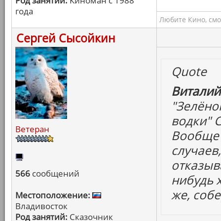
Род занятий:
Киноман с 1988
года
Любите Кино, смо
Сергей Сысойкин
Quote
Виталий
"Зелёно
водки" 
Ветеран
Вообще 
случаев
отказыва
566
сообщений
нибудь 
же, собе
Местоположение:
Владивосток
Род занятий:
Сказочник