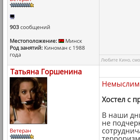
903
сообщений
Местоположение:
Минск
Род занятий:
Киноман с 1988
года
Любите Кино, смо
Татьяна Горшенина
Немыслим
Хостел с 
В наши дн
не подчер
сотруднича
Ветеран
терроризм