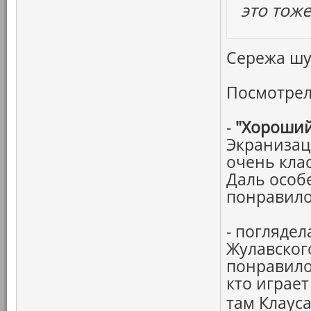
это тоже
Сережа шут
Посмотрел
-
"Хороший
Экранизац
очень кла
Даль особ
понравило
- погляде
Жулавског
понравило
кто играет
там Клауса