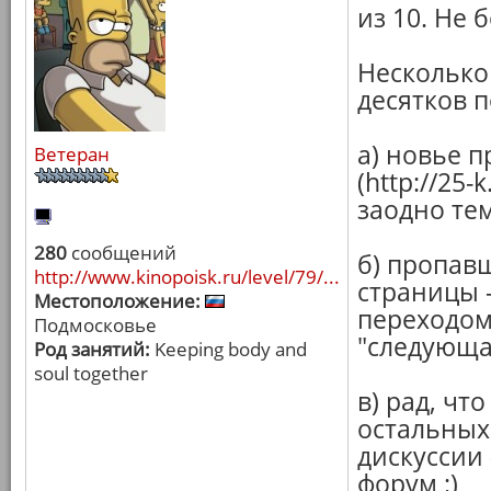
из 10. Не 
Несколько
десятков п
а) новье п
Ветеран
(http://25
заодно те
280
сообщений
б) пропав
http://www.kinopoisk.ru/level/79/...
страницы -
Местоположение:
переходом
Подмосковье
"следующая
Род занятий:
Keeping body and
soul together
в) рад, чт
остальных
дискуссии 
форум :)