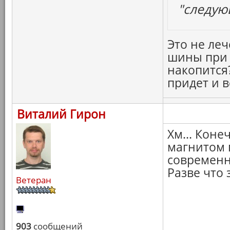
"следую
Это не леч
шины при 
накопится?
придет и в
Виталий Гирон
Хм... Коне
магнитом п
современн
Разве что 
Ветеран
903
сообщений