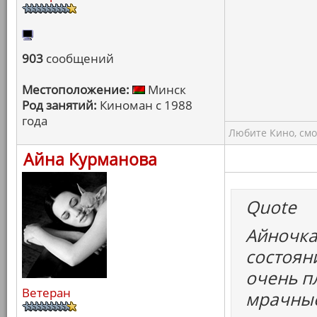
903
сообщений
Местоположение:
Минск
Род занятий:
Киноман с 1988
года
Любите Кино, смо
Айна Курманова
Quote
Айночка
состоян
очень пл
Ветеран
мрачные