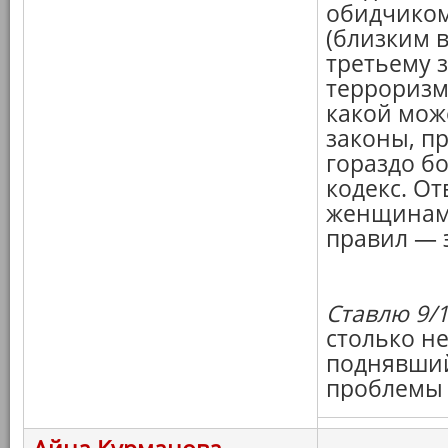
обидчиком
(близким в
третьему 
терроризм
какой мож
законы, п
гораздо б
кодекс. От
женщинами
правил — э
Ставлю 9/1
столько не
поднявший
проблемы 