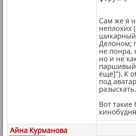
Сам же я 
неплохих (
шикарный 
Делоном; 
не понра, 
но и не ка
паршивый 
еще]"). К 
под авата
разыскать
Вот такие
кинобудня
Айна Курманова