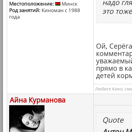
надо гля
Местоположение:
Минск
это тоже
Род занятий:
Киноман с 1988
года
Ой, Серёга
комментари
уважаемый
прямо в к
детей корм
Любите Кино, смо
Айна Курманова
Quote
Антон М