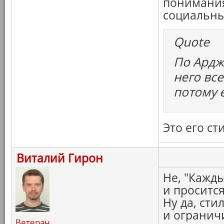
понимания
социальны
Quote
По Ардж
него вс
потому 
Это его ст
Виталий Гирон
Не, "Кажды
и просится
Ну да, сти
и ограничи
Ветеран