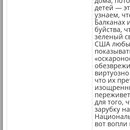
дома, пот
детей — э
узнаем, ч
Балканах и
буйства, ч
зеленый с
США любым
показывать
«оскароно
обезврежи
виртуозно
что их пре
изощренны
переживет,
для того,
зарубку н
Националь
вот вопли