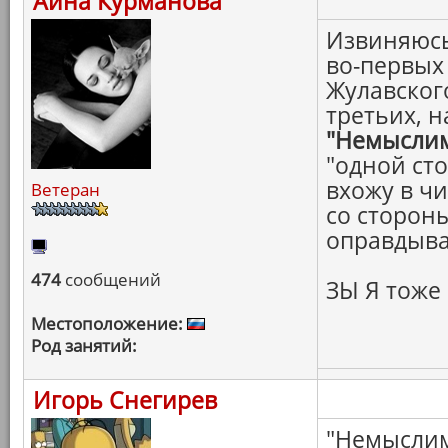
Айна Курманова
Извиняюсь 
во-первых
Жулавского
третьих, н
"Немысли
"одной сто
вхожу в ч
Ветеран
со стороны
оправдыва
474
сообщений
ЗЫ Я тоже
Местоположение:
Род занятий:
Игорь Снегирев
"Немыслимо