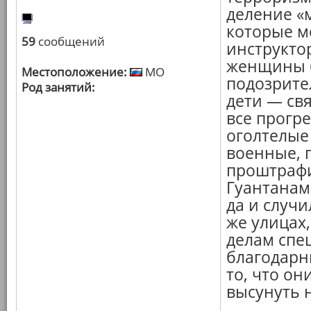
деление «
которые м
59
сообщений
инструкто
женщины б
Местоположение:
МО
подозрите
Род занятий:
дети — св
все прогр
оголтелые
военные, 
проштрафи
Гуантанам
да и случи
же улицах
делам спе
благодарн
то, что он
высунуть н