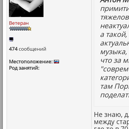
примити
тяжелов
Ветеран
неактуа
а такой,
актуаль
474
сообщений
музыка,
что за м
Местоположение:
"соврем
Род занятий:
категор
там Пор
поделать
Не знаю, 
между ста
где-то в 7