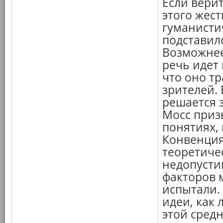
Если верит
этого жест
гуманисти
подставилс
Возможнее
речь идет 
что оно т
зрителей.
решается з
Мосс приз
понятиях,
Конвенция
теоретиче
недопусти
факторов 
испытали.
идеи, как
этой средн