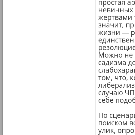
простая а
невинных
жертвами 
значит, п
жизни — р
единствен
резолюцие
Можно не 
садизма д
слабохарак
том, что, 
либерализ
случаю ЧП
себе подоб
По сценар
поиском в
улик, опро