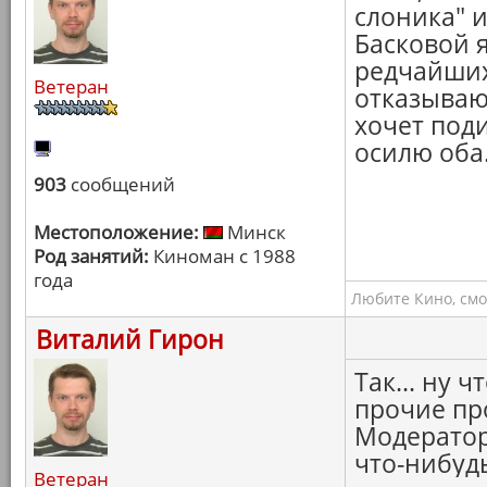
слоника" 
Басковой я
редчайших
Ветеран
отказываюс
хочет поди
осилю оба
903
сообщений
Местоположение:
Минск
Род занятий:
Киноман с 1988
года
Любите Кино, смо
Виталий Гирон
Так... ну 
прочие пр
Модератор
что-нибудь
Ветеран