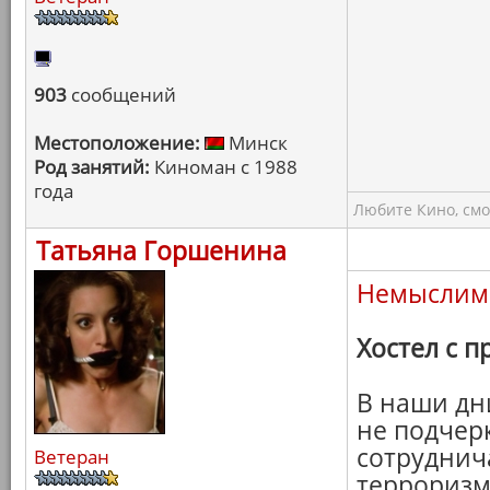
903
сообщений
Местоположение:
Минск
Род занятий:
Киноман с 1988
года
Любите Кино, смо
Татьяна Горшенина
Немыслим
Хостел с 
В наши дн
не подчер
сотруднича
Ветеран
терроризм