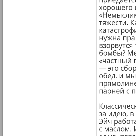
хорошего 
«Немыслим
тяжести. 
катастроф
нужна прав
взорвутся
бомбы? Ме
«частный 
— это сбо
обед, и м
прямолине
парней с 
Классичес
за идею, в
Эйч работа
с маслом.