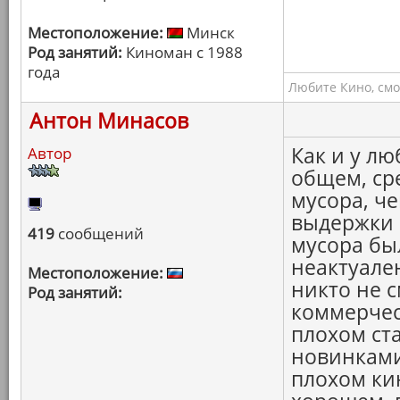
Местоположение:
Минск
Род занятий:
Киноман с 1988
года
Любите Кино, смо
Антон Минасов
Как и у люб
Автор
общем, ср
мусора, ч
выдержки 
419
сообщений
мусора был
неактуален
Местоположение:
никто не с
Род занятий:
коммерчес
плохом ст
новинками
плохом ки