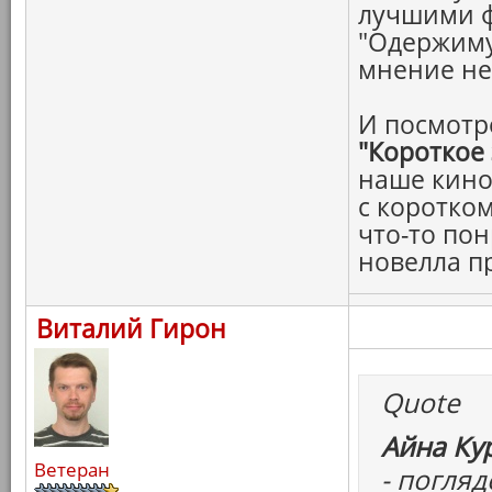
лучшими 
"Одержиму
мнение н
И посмотр
"Короткое
наше кино
с коротко
что-то пон
новелла п
Виталий Гирон
Quote
Айна Ку
Ветеран
- погля