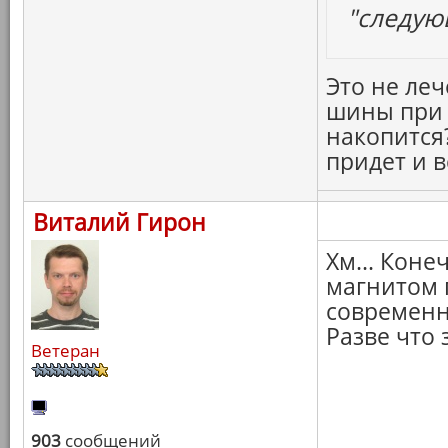
"следую
Это не леч
шины при 
накопится?
придет и в
Виталий Гирон
Хм... Коне
магнитом п
современн
Разве что 
Ветеран
903
сообщений