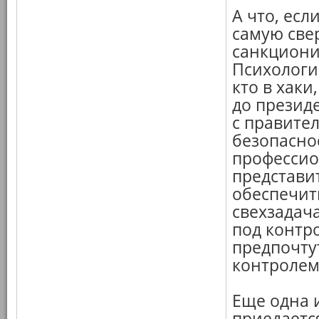
А что, есл
самую све
санкциони
Психологи
кто в хаки
до презид
с правите
безопасно
профессио
представи
обеспечит
свехзадач
под контро
предпочтут
контролем
Еще одна 
приедаетс