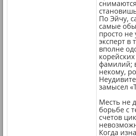
снимаются
становишь
По Эйчу, 
самые обы
просто не 
эксперт в 
вполне одо
корейских 
фамилий; 
некому, р
Неудивите
замысел «
Месть не 
борьбе с 
счетов ци
невозможн
Когда изн