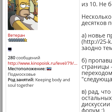
из 10. Не 
Несколько
десятков п
а) новье п
Ветеран
(http://25
заодно те
280
сообщений
б) пропав
http://www.kinopoisk.ru/level/79/...
страницы -
Местоположение:
переходом
Подмосковье
"следующая
Род занятий:
Keeping body and
soul together
в) рад, чт
остальных
дискуссии 
форум :)