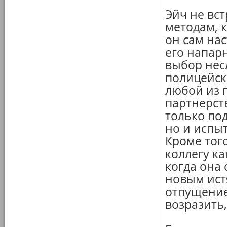
Эйч не вс
методам, 
он сам нас
его напар
выбор нес
полицейск
любой из 
партнерств
только по
но и испы
Кроме тог
коллегу ка
когда она 
новым ист
отпущение
возразить,