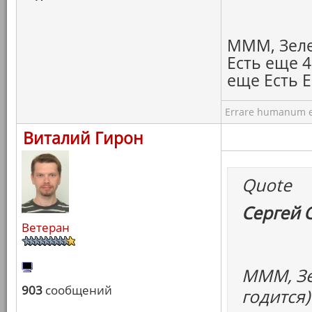
МММ, Зелен
Есть еще 4
еще Есть Е
Errare humanum e
Виталий Гирон
Quote
Сергей 
Ветеран
МММ, Зе
903
сообщений
годится)