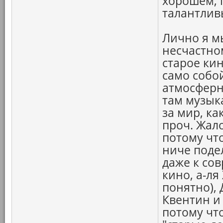
хорошем, 
талантлив
Лично я м
несчастно
старое кин
само собой
атмосферн
там музык
за мир, ка
проч. Жало
потому чт
ниче поде
даже к со
кино, а-ля
понятно),
Квентин и 
потому что