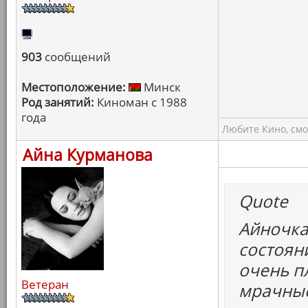
903
сообщений
Местоположение:
Минск
Род занятий:
Киноман с 1988
года
Любите Кино, смо
Айна Курманова
Quote
Айночка
состоян
очень пл
Ветеран
мрачные