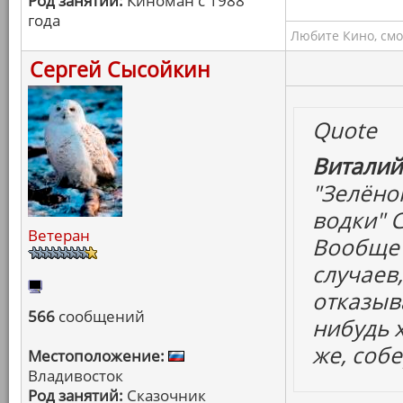
Род занятий:
Киноман с 1988
года
Любите Кино, смо
Сергей Сысойкин
Quote
Виталий
"Зелёно
водки" 
Ветеран
Вообще 
случаев
отказыва
566
сообщений
нибудь 
же, собе
Местоположение:
Владивосток
Род занятий:
Сказочник