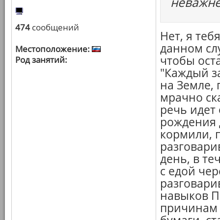
неважне
474
сообщений
Нет, я теб
данном сл
Местоположение:
чтобы ост
Род занятий:
"Каждый за
на Земле, 
мрачно ска
речь идет 
рождения д
кормили, п
разговари
день, в т
с едой чер
разговари
навыков П
причинам 