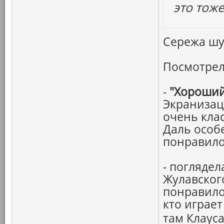
это тоже
Сережа шут
Посмотрел
-
"Хороший
Экранизац
очень кла
Даль особ
понравило
- погляде
Жулавског
понравило
кто играет
там Клауса