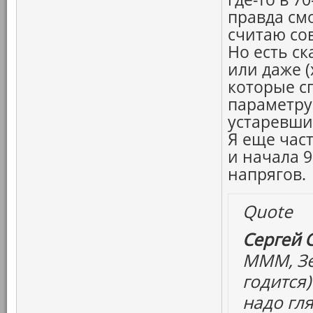
правда см
считаю со
Но есть с
или даже (
которые сп
параметру
устаревши
Я еще час
и начала 90
напрягов.
Quote
Сергей 
МММ, Зе
годится)
надо гля