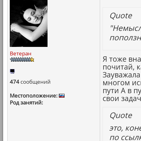
Quote
"Немысли
поползно
Ветеран
Я тоже вна
почитай, 
Зауважала
многом ис
474
сообщений
пути А в п
Местоположение:
свои зада
Род занятий:
Quote
это, кон
по ссыл