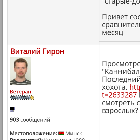
"старые-д
Привет со
сравнитель
месяц
Виталий Гирон
Просмотре
"Каннибал"
Последний
хохота.
htt
Ветеран
t=2633287
смотреть 
взрослых?
903
сообщений
Местоположение:
Минск