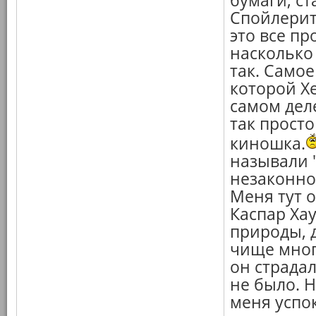
бумаги, с
Спойлерит
это все пр
насколько
так. Самое
которой Х
самом деле
так просто
киношка.
называли 
незаконн
Меня тут 
Каспар Хау
природы, 
чище мног
он страдал
не было. Н
меня успок