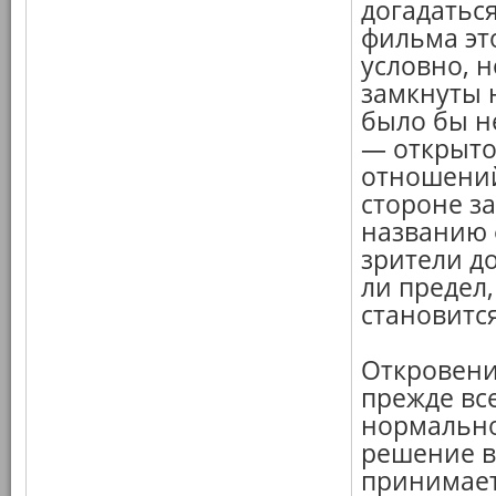
догадаться
фильма эт
условно, 
замкнуты н
было бы н
— открыто
отношений
стороне за
названию ф
зрители д
ли предел
становитс
Откровени
прежде все
нормально
решение в
принимает