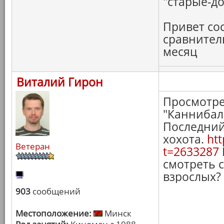
"старые-д
Привет со
сравнитель
месяц
Виталий Гирон
Просмотре
"Каннибал"
Последний
хохота.
htt
Ветеран
t=2633287
смотреть 
взрослых?
903
сообщений
Местоположение:
Минск