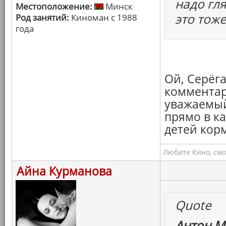
надо гля
Местоположение:
Минск
это тоже
Род занятий:
Киноман с 1988
года
Ой, Серёга
комментари
уважаемый
прямо в к
детей корм
Любите Кино, смо
Айна Курманова
Quote
Антон М