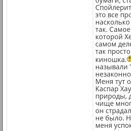
бумаги, с
Спойлерит
это все пр
насколько
так. Самое
которой Х
самом деле
так просто
киношка.
называли 
незаконн
Меня тут 
Каспар Хау
природы, 
чище мног
он страдал
не было. Н
меня успок