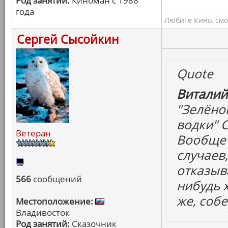
Род занятий:
Киноман с 1988
года
Любите Кино, смо
Сергей Сысойкин
Quote
Виталий
"Зелёно
водки" 
Ветеран
Вообще 
случаев
отказыва
566
сообщений
нибудь 
же, собе
Местоположение:
Владивосток
Род занятий:
Сказочник