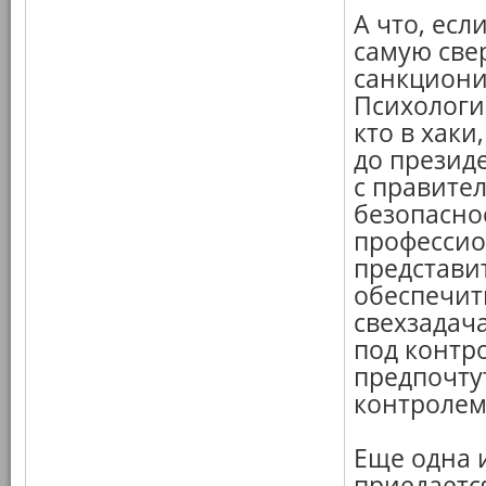
А что, есл
самую све
санкциони
Психологи
кто в хаки
до презид
с правите
безопасно
профессио
представи
обеспечит
свехзадач
под контро
предпочтут
контролем
Еще одна 
приедаетс