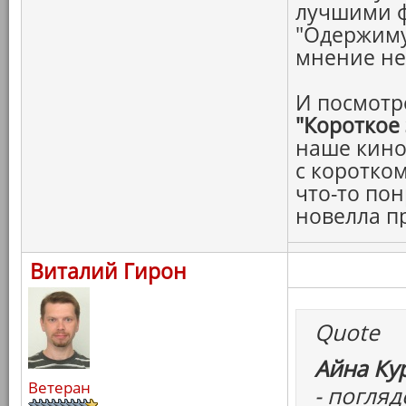
лучшими 
"Одержиму
мнение н
И посмотр
"Короткое
наше кино
с коротко
что-то пон
новелла п
Виталий Гирон
Quote
Айна Ку
Ветеран
- погля