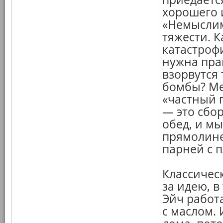
хорошего 
«Немыслим
тяжести. 
катастроф
нужна прав
взорвутся
бомбы? Ме
«частный 
— это сбо
обед, и м
прямолине
парней с 
Классичес
за идею, в
Эйч работа
с маслом.