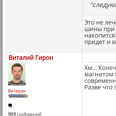
"следую
Это не леч
шины при 
накопится?
придет и в
Виталий Гирон
Хм... Коне
магнитом п
современн
Разве что 
Ветеран
903
сообщений