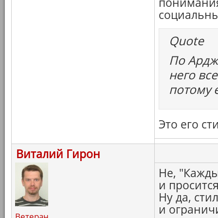
понимания
социальны
Quote
По Ардж
него вс
потому 
Это его ст
Виталий Гирон
Не, "Кажды
и просится
Ну да, сти
и ограничи
Ветеран