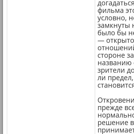
догадаться
фильма эт
условно, 
замкнуты н
было бы н
— открыто
отношений
стороне за
названию ф
зрители д
ли предел
становитс
Откровени
прежде все
нормально
решение в
принимает