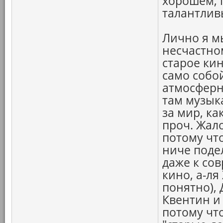
хорошем, 
талантлив
Лично я м
несчастно
старое кин
само собой
атмосферн
там музык
за мир, ка
проч. Жало
потому чт
ниче поде
даже к со
кино, а-ля
понятно),
Квентин и 
потому что