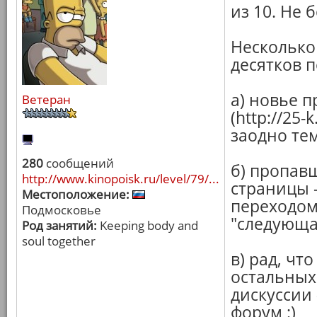
из 10. Не 
Несколько
десятков п
а) новье п
Ветеран
(http://25
заодно те
280
сообщений
б) пропав
http://www.kinopoisk.ru/level/79/...
страницы -
Местоположение:
переходом
Подмосковье
"следующая
Род занятий:
Keeping body and
soul together
в) рад, чт
остальных
дискуссии 
форум :)