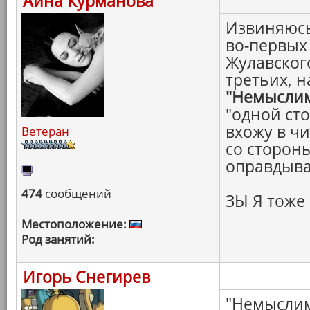
Айна Курманова
Извиняюсь 
во-первых
Жулавского
третьих, н
"Немысли
"одной сто
вхожу в ч
Ветеран
со стороны
оправдыва
474
сообщений
ЗЫ Я тоже
Местоположение:
Род занятий:
Игорь Снегирев
"Немыслимо