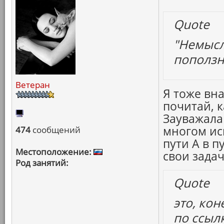
Quote
"Немысли
поползно
Ветеран
Я тоже вна
почитай, 
Зауважала
многом ис
474
сообщений
пути А в п
Местоположение:
свои зада
Род занятий:
Quote
это, кон
по ссыл