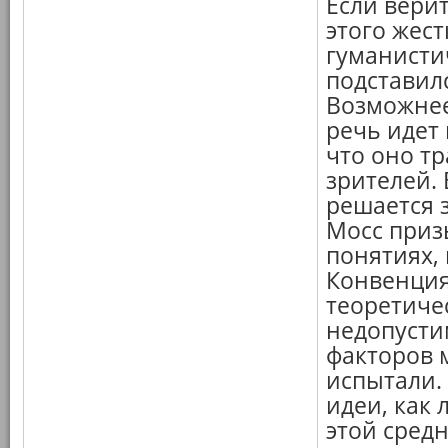
Если верит
этого жест
гуманисти
подставилс
Возможнее
речь идет 
что оно т
зрителей.
решается з
Мосс приз
понятиях,
Конвенция
теоретиче
недопусти
факторов 
испытали.
идеи, как
этой средн