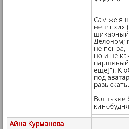
Сам же я 
неплохих (
шикарный 
Делоном; 
не понра, 
но и не ка
паршивый 
еще]"). К 
под авата
разыскать
Вот такие
кинобудня
Айна Курманова