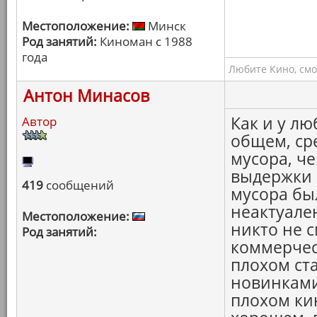
Местоположение:
Минск
Род занятий:
Киноман с 1988
года
Любите Кино, смо
Антон Минасов
Как и у люб
Автор
общем, ср
мусора, ч
выдержки 
419
сообщений
мусора был
неактуален
Местоположение:
никто не с
Род занятий:
коммерчес
плохом ст
новинками
плохом ки