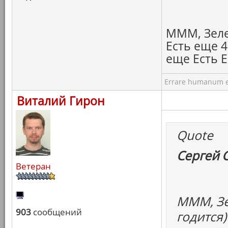
МММ, Зелен
Есть еще 4
еще Есть Е
Errare humanum e
Виталий Гирон
Quote
Сергей 
Ветеран
МММ, Зе
903
сообщений
годится)