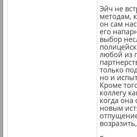
Эйч не вс
методам, 
он сам нас
его напар
выбор нес
полицейск
любой из 
партнерств
только по
но и испы
Кроме тог
коллегу ка
когда она 
новым ист
отпущение
возразить,