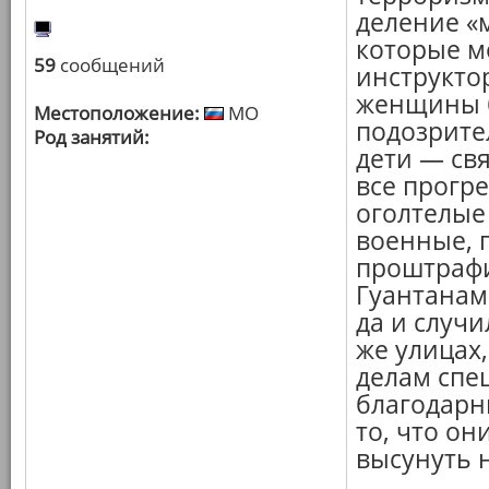
деление «
которые м
59
сообщений
инструкто
женщины б
Местоположение:
МО
подозрите
Род занятий:
дети — св
все прогр
оголтелые
военные, 
проштрафи
Гуантанам
да и случи
же улицах
делам спе
благодарн
то, что он
высунуть н