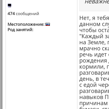
неважне
474
сообщений
Нет, я теб
данном сл
Местоположение:
чтобы ост
Род занятий:
"Каждый за
на Земле, 
мрачно ска
речь идет 
рождения д
кормили, п
разговари
день, в т
с едой чер
разговари
навыков П
причинам 