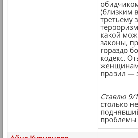
обидчиком
(близким в
третьему 
терроризм
какой мож
законы, п
гораздо б
кодекс. От
женщинами
правил — э
Ставлю 9/1
столько не
поднявший
проблемы 