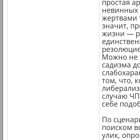
простая а
невинных
жертвами 
значит, п
жизни — р
единствен
резолюцие
Можно не 
садизма д
слабохарак
том, что, 
либерализ
случаю ЧП
себе подоб
По сценар
поиском в
улик, опро