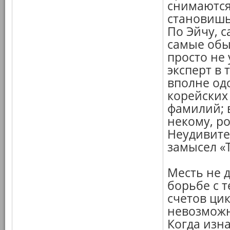
снимаются
становишь
По Эйчу, 
самые обы
просто не 
эксперт в 
вполне одо
корейских 
фамилий; 
некому, р
Неудивите
замысел «
Месть не 
борьбе с 
счетов ци
невозможн
Когда изн