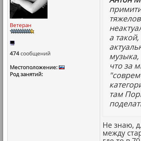
примити
тяжелов
Ветеран
неактуа
а такой,
актуаль
474
сообщений
музыка,
что за м
Местоположение:
"соврем
Род занятий:
категор
там Пор
поделать
Не знаю, 
между ста
где-то в 7