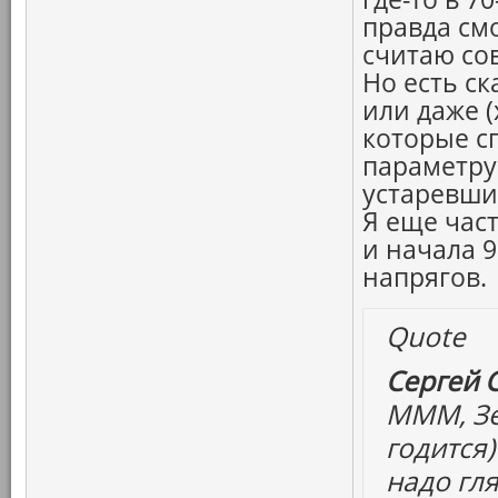
правда см
считаю со
Но есть с
или даже (
которые сп
параметру
устаревши
Я еще час
и начала 90
напрягов.
Quote
Сергей 
МММ, Зе
годится)
надо гля