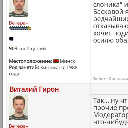
слоника" 
Басковой я
редчайших
Ветеран
отказываюс
хочет поди
осилю оба
903
сообщений
Местоположение:
Минск
Род занятий:
Киноман с 1988
года
Любите Кино, смо
Виталий Гирон
Так... ну 
прочие пр
Модератор
что-нибудь
Ветеран