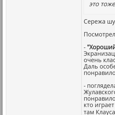
это тоже
Сережа шут
Посмотрел
-
"Хороший
Экранизац
очень кла
Даль особ
понравило
- погляде
Жулавског
понравило
кто играет
там Клауса