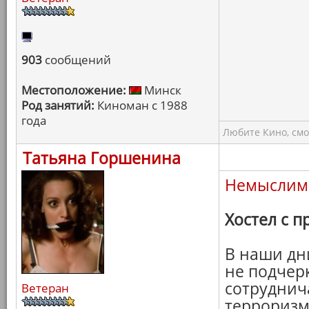
903
сообщений
Местоположение:
Минск
Род занятий:
Киноман с 1988
года
Любите Кино, смо
Татьяна Горшенина
Немыслим
Хостел с 
В наши дн
не подчер
сотруднича
Ветеран
терроризм