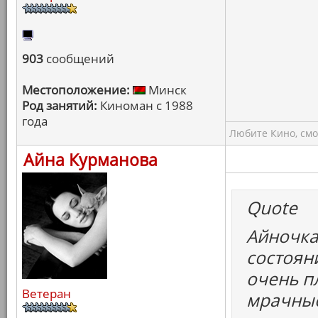
903
сообщений
Местоположение:
Минск
Род занятий:
Киноман с 1988
года
Любите Кино, смо
Айна Курманова
Quote
Айночка
состоян
очень пл
Ветеран
мрачные