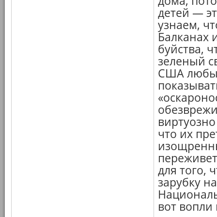
дома, пот
детей — э
узнаем, ч
Балканах и
буйства, ч
зеленый с
США любым
показывать
«оскароно
обезврежи
виртуозно
что их пре
изощренны
переживет,
для того,
зарубку н
Националь
вот вопли