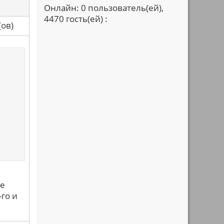
Онлайн: 0 пользователь(ей),
4470 гость(ей) :
са(ов)
не
-го и