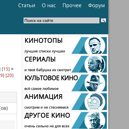
Статьи
О нас
Прочее
Форум
] [
15
]
>
19
] [
20
]
са(ов)