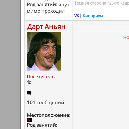
Темная сторона "25-го кад
Род занятий:
я тут
мимо проходил
VK
|
Кинориум
Дарт Аньян
н
Посетитель
101
сообщений
Местоположение:
Род занятий: