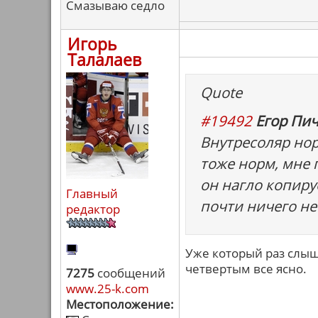
Смазываю седло
Игорь
Талалаев
Quote
#19492
Егор Пич
Внутресоляр нор
тоже норм, мне 
он нагло копируе
Главный
почти ничего не
редактор
Уже который раз слыш
четвертым все ясно.
7275
сообщений
www.25-k.com
Местоположение: