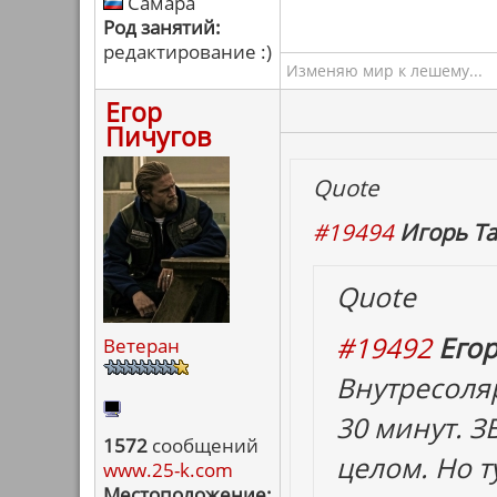
Самара
Род занятий:
редактирование :)
Изменяю мир к лешему...
Егор
Пичугов
Quote
#19494
Игорь Та
Quote
#19492
Егор
Ветеран
Внутресоля
30 минут. З
1572
сообщений
целом. Но т
www.25-k.com
Местоположение: