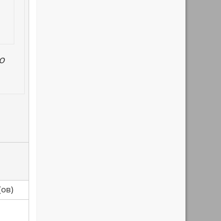
о
са(ов)