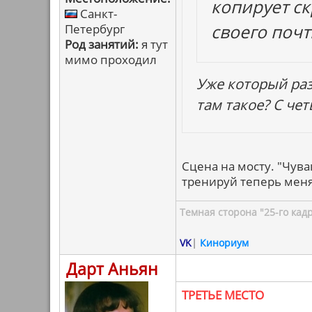
копирует ск
Санкт-
своего почт
Петербург
Род занятий:
я тут
мимо проходил
Уже который раз
там такое? С чет
Сцена на мосту. "Чува
тренируй теперь меня.
Темная сторона "25-го кад
VK
|
Кинориум
Дарт Аньян
ТРЕТЬЕ МЕСТО