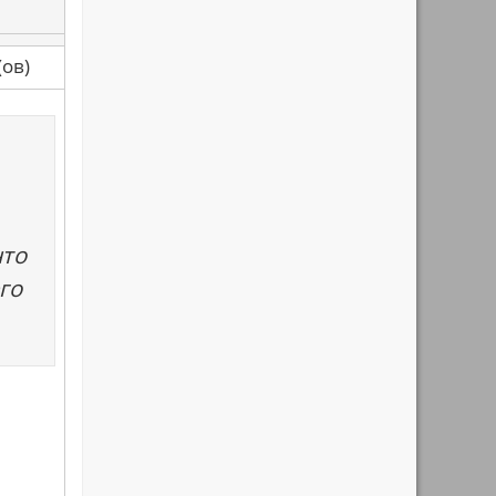
са(ов)
что
го