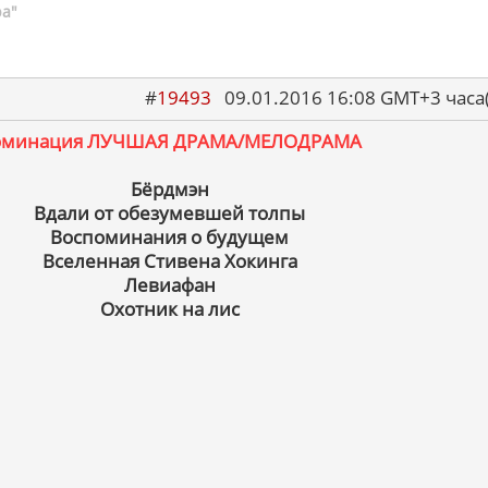
ра"
#
19493
09.01.2016 16:08 GMT+3 ча
оминация ЛУЧШАЯ ДРАМА/МЕЛОДРАМА
Бёрдмэн
Вдали от обезумевшей толпы
Воспоминания о будущем
Вселенная Стивена Хокинга
Левиафан
Охотник на лис