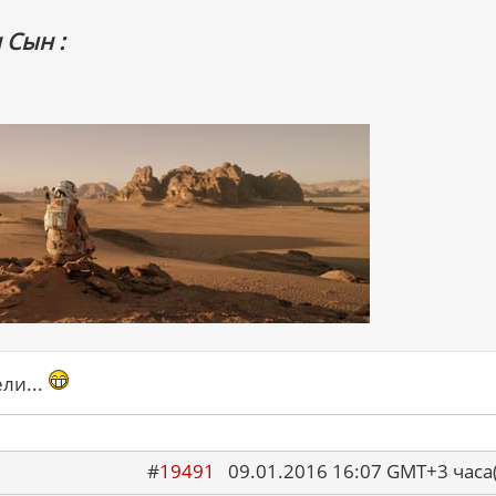
 Сын :
ели...
#
19491
09.01.2016 16:07 GMT+3 ча