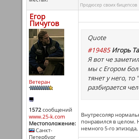
Продюсер своих бицепсов
Егор
Пичугов
Quote
#19485
Игорь Та
Я вот че замети
мы с Егором бол
тянет у него, то
Ветеран
разбирается чел
1572
сообщений
Внутресоляр нормальн
www.25-k.com
понравился в целом. Н
Местоположение:
немного 5-го эпизода,
Санкт-
Петербург