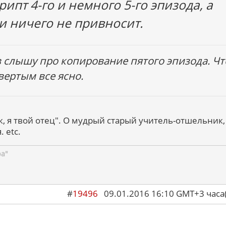
рипт 4-го и немного 5-го эпизода, а
и ничего не привносит.
 слышу про копирование пятого эпизода. Чт
вертым все ясно.
к, я твой отец". О мудрый старый учитель-отшельник,
 etc.
ра"
#
19496
09.01.2016 16:10 GMT+3 ча