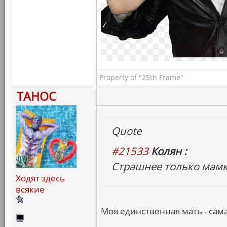
Property of "25th Frame"
ТАНОС
Quote
#21533
Колян :
Страшнее только мамк
Ходят здесь
всякие
Моя единственная мать - сама