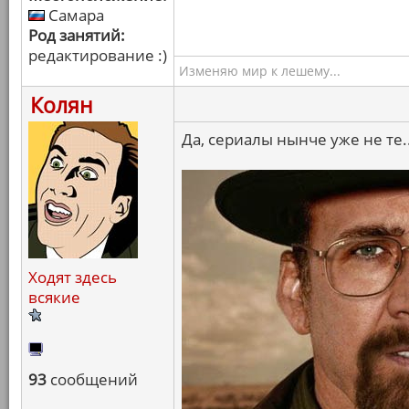
Самара
Род занятий:
редактирование :)
Изменяю мир к лешему...
Колян
Да, сериалы нынче уже не те..
Ходят здесь
всякие
93
сообщений