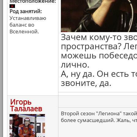
Местоположение:
Род занятий:
Устанавливаю
баланс во
Вселенной.
Зачем кому-то зв
пространства? Ле
можешь побеседо
лично.
А, ну да. Он есть
звоните, да.
Игорь
Талалаев
Второй сезон "Легиона" тако
более сумасшедший. Жаль, чт