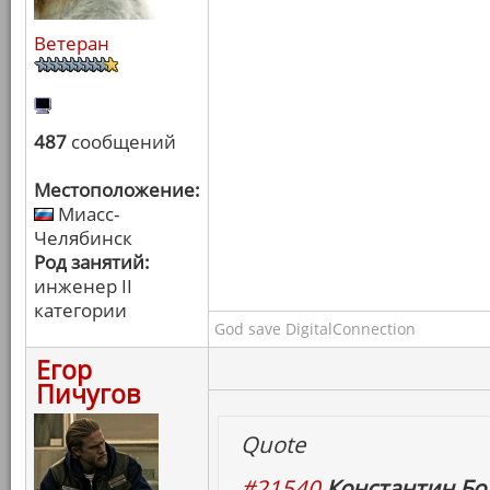
Ветеран
487
сообщений
Местоположение:
Миасс-
Челябинск
Род занятий:
инженер II
категории
God save DigitalConnection
Егор
Пичугов
Quote
#21540
Константин Бо