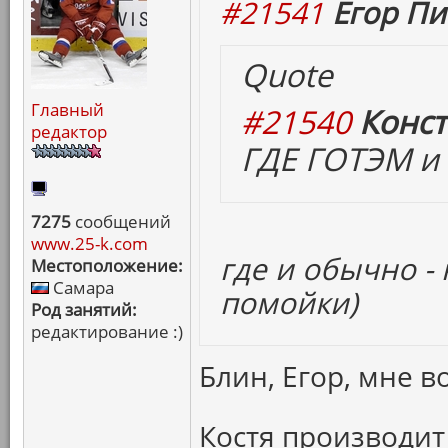
#21541
Егор Пи
Quote
Главный
#21540
Конст
редактор
ГДЕ ГОТЭМ и 
7275
сообщений
www.25-k.com
где и обычно -
Местоположение:
Самара
помойки)
Род занятий:
редактирование :)
Блин, Егор, мне в
Костя производит