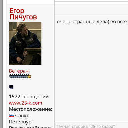
Егор
Пичугов
очень странные дела) во всех
Ветеран
1572
сообщений
www.25-k.com
Местоположение:
Санкт-
Петербург
Темная сторона "25-го кадра"
Род занятий:
я тут