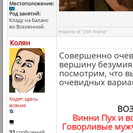
Местоположение:
Род занятий:
Кладу на баланс
во Вселенной.
Property of "25th Frame"
Колян
Совершенно очеви
вершину безумия 
посмотрим, что в
очевидных вариа
Ходят здесь
всякие
ВО
Винни Пух и вс
Говорливые мужч
93
сообщений