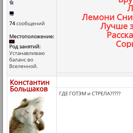
Л
Лемони Сник
74
сообщений
Лучше з
Расска
Местоположение:
Сорв
Род занятий:
Устанавливаю
баланс во
Вселенной.
Константин
Большаков
ГДЕ ГОТЭМ и СТРЕЛА?????