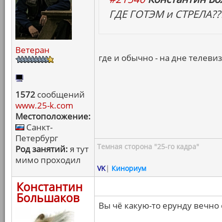
ГДЕ ГОТЭМ и СТРЕЛА??
Ветеран
где и обычно - на дне телев
1572
сообщений
www.25-k.com
Местоположение:
Санкт-
Петербург
Темная сторона "25-го кадра"
Род занятий:
я тут
мимо проходил
VK
|
Кинориум
Константин
Большаков
Вы чё какую-то ерунду вечно