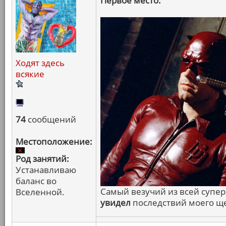
Первое место:
Ходят здесь
всякие
74
сообщений
Местоположение:
Род занятий:
Устанавливаю
баланс во
Самый везучий из всей супе
Вселенной.
увидел
последствий моего щ