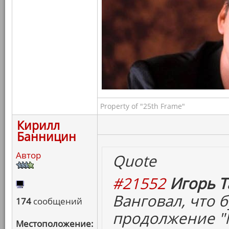
Property of "25th Frame"
Кирилл
Банницин
Автор
Quote
#21552
Игорь Т
Ванговал, что б
174
сообщений
продолжение "М
Местоположение: