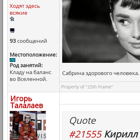
Ходят здесь
всякие
93
сообщений
Местоположение:
Род занятий:
Кладу на баланс
Сабрина здорового человека. 
во Вселенной.
Property of "25th Frame"
Игорь
Талалаев
Quote
#21555
Кирилл 