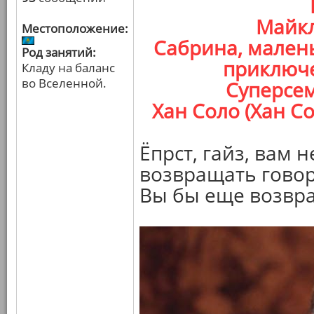
Майкл
Местоположение:
Сабрина, мален
Род занятий:
приключе
Кладу на баланс
во Вселенной.
Суперсем
Хан Соло (Хан С
Ёпрст, гайз, вам 
возвращать гово
Вы бы еще возвр