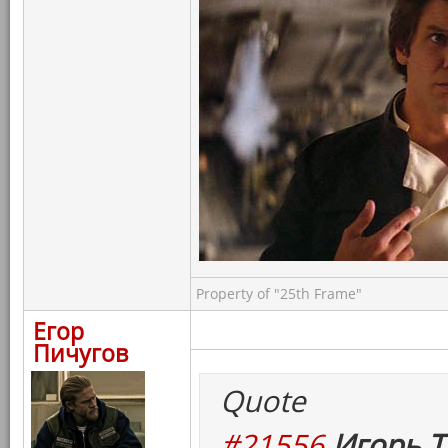
Property of "25th Frame"
Егор
Пичугов
Quote
#21556
Игорь Т