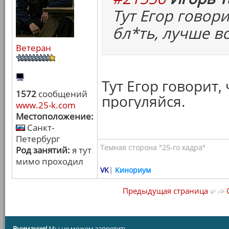
Тут Егор говори
бл*ть, лучше в
Ветеран
Тут Егор говорит,
1572
сообщений
прогуляйся.
www.25-k.com
Местоположение:
Санкт-
Петербург
Темная сторона "25-го кадра"
Род занятий:
я тут
мимо проходил
VK
|
Кинориум
Предыдущая страница
С
Внимание!
Мы не можем запретить