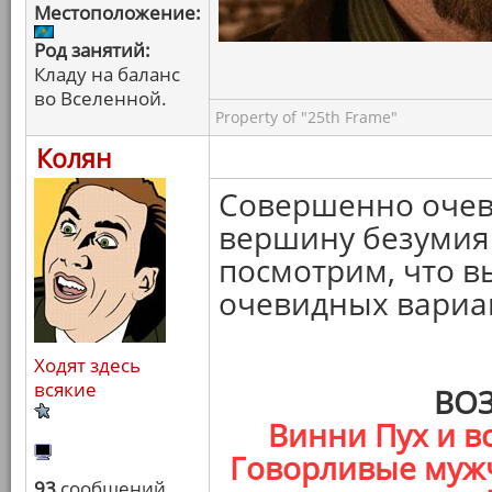
Местоположение:
Род занятий:
Кладу на баланс
во Вселенной.
Property of "25th Frame"
Колян
Совершенно очеви
вершину безумия 
посмотрим, что в
очевидных вариа
Ходят здесь
всякие
ВО
Винни Пух и вс
Говорливые мужч
93
сообщений