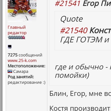
#21541
Егор Пи
Quote
Главный
#21540
Конст
редактор
ГДЕ ГОТЭМ и 
7275
сообщений
www.25-k.com
где и обычно -
Местоположение:
Самара
помойки)
Род занятий:
редактирование :)
Блин, Егор, мне в
Костя производит