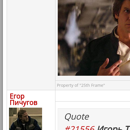
Property of "25th Frame"
Егор
Пичугов
Quote
#21556
Игорь Т