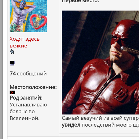
Первое место:
Ходят здесь
всякие
74
сообщений
Местоположение:
Род занятий:
Устанавливаю
баланс во
Самый везучий из всей супе
Вселенной.
увидел
последствий моего щ