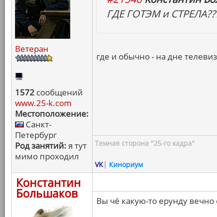
ГДЕ ГОТЭМ и СТРЕЛА??
Ветеран
где и обычно - на дне телев
1572
сообщений
www.25-k.com
Местоположение:
Санкт-
Петербург
Темная сторона "25-го кадра"
Род занятий:
я тут
мимо проходил
VK
|
Кинориум
Константин
Большаков
Вы чё какую-то ерунду вечно