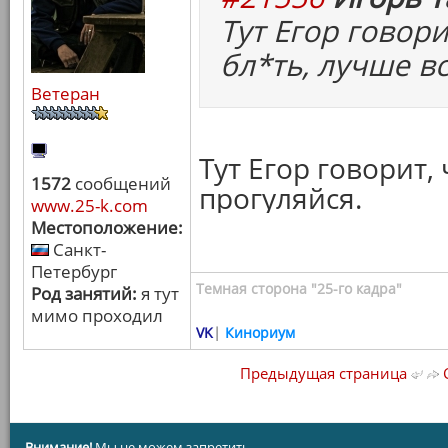
Тут Егор говори
бл*ть, лучше в
Ветеран
Тут Егор говорит,
1572
сообщений
прогуляйся.
www.25-k.com
Местоположение:
Санкт-
Петербург
Темная сторона "25-го кадра"
Род занятий:
я тут
мимо проходил
VK
|
Кинориум
Предыдущая страница
С
Внимание!
Мы не можем запретить