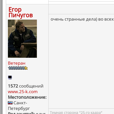
Егор
Пичугов
очень странные дела) во всех
Ветеран
1572
сообщений
www.25-k.com
Местоположение:
Санкт-
Петербург
Темная сторона "25-го кадра"
Род занятий:
я тут