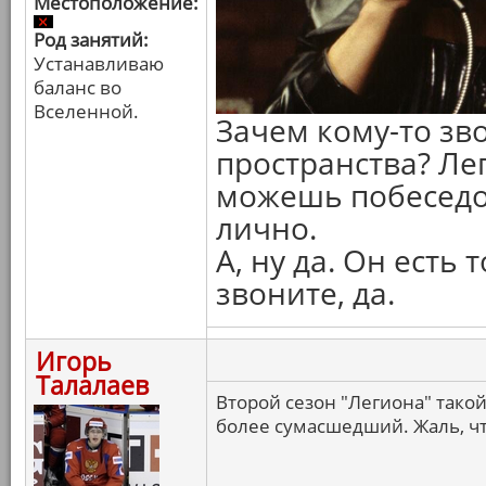
Местоположение:
Род занятий:
Устанавливаю
баланс во
Вселенной.
Зачем кому-то зв
пространства? Ле
можешь побеседо
лично.
А, ну да. Он есть
звоните, да.
Игорь
Талалаев
Второй сезон "Легиона" тако
более сумасшедший. Жаль, чт