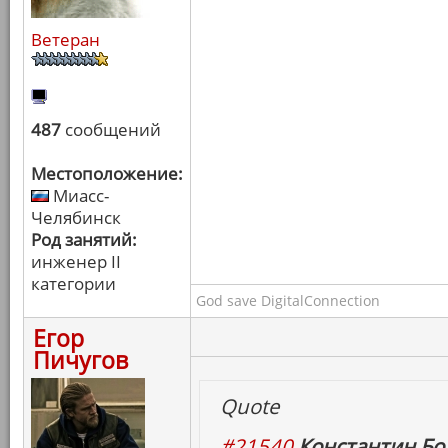
Ветеран
487
сообщений
Местоположение:
Миасс-
Челябинск
Род занятий:
инженер II
категории
God save DigitalConnection
Егор
Пичугов
Quote
#21540
Константин Бо