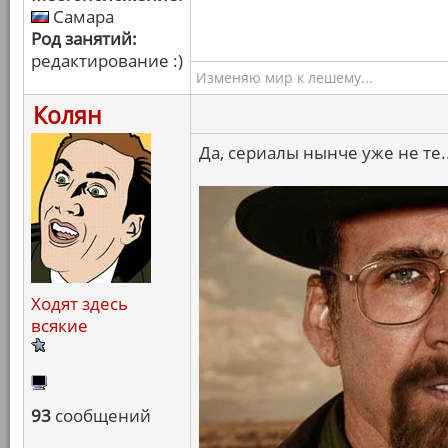
Самара
Род занятий:
редактирование :)
Изменяю мир к лешему...
Колян
Да, сериалы нынче уже не те..
Ходят здесь
всякие
93
сообщений