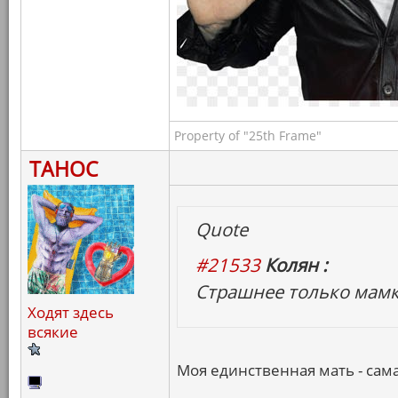
Property of "25th Frame"
ТАНОС
Quote
#21533
Колян :
Страшнее только мамк
Ходят здесь
всякие
Моя единственная мать - сама