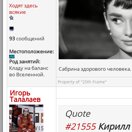
Ходят здесь
всякие
93
сообщений
Местоположение:
Род занятий:
Кладу на баланс
Сабрина здорового человека. 
во Вселенной.
Property of "25th Frame"
Игорь
Талалаев
Quote
#21555
Кирилл 