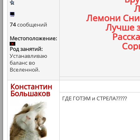
Л
Лемони Сник
74
сообщений
Лучше з
Расска
Местоположение:
Сорв
Род занятий:
Устанавливаю
баланс во
Вселенной.
Константин
Большаков
ГДЕ ГОТЭМ и СТРЕЛА?????