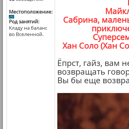
Майкл
Местоположение:
Сабрина, мален
Род занятий:
приключе
Кладу на баланс
во Вселенной.
Суперсем
Хан Соло (Хан С
Ёпрст, гайз, вам 
возвращать гово
Вы бы еще возвр