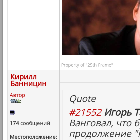
Property of "25th Frame"
Кирилл
Банницин
Автор
Quote
#21552
Игорь Т
Ванговал, что б
174
сообщений
продолжение "М
Местоположение: