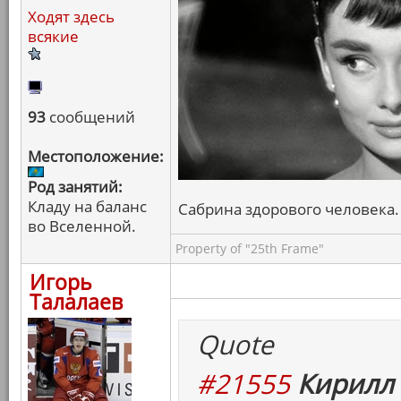
Ходят здесь
всякие
93
сообщений
Местоположение:
Род занятий:
Кладу на баланс
Сабрина здорового человека. 
во Вселенной.
Property of "25th Frame"
Игорь
Талалаев
Quote
#21555
Кирилл 