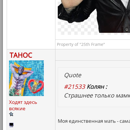
Property of "25th Frame"
ТАНОС
Quote
#21533
Колян :
Страшнее только мамк
Ходят здесь
всякие
Моя единственная мать - сама