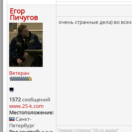
Егор
Пичугов
очень странные дела) во всех
Ветеран
1572
сообщений
www.25-k.com
Местоположение:
Санкт-
Петербург
Темная сторона "25-го кадра"
Род занятий:
я тут