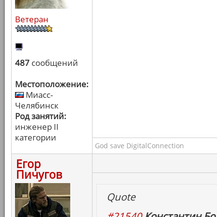
Ветеран
487
сообщений
Местоположение:
Миасс-
Челябинск
Род занятий:
инженер II
категории
God save DigitalConnection
Егор
Пичугов
Quote
#21540
Константин Бо