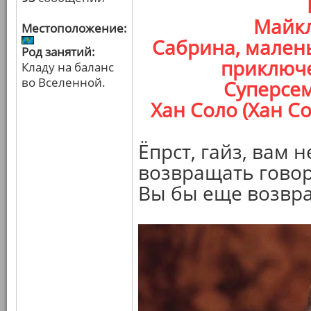
Майкл
Местоположение:
Сабрина, мален
Род занятий:
приключе
Кладу на баланс
во Вселенной.
Суперсем
Хан Соло (Хан С
Ёпрст, гайз, вам 
возвращать гово
Вы бы еще возвр