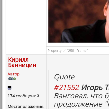
Property of "25th Frame"
Кирилл
Банницин
Автор
Quote
#21552
Игорь Т
Ванговал, что б
174
сообщений
продолжение "М
Местоположение: