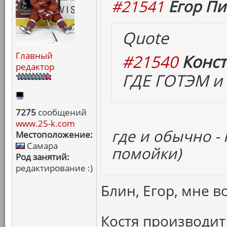
#21541
Егор Пи
Quote
Главный
#21540
Конст
редактор
ГДЕ ГОТЭМ и 
7275
сообщений
www.25-k.com
где и обычно -
Местоположение:
Самара
помойки)
Род занятий:
редактирование :)
Блин, Егор, мне в
Костя производит