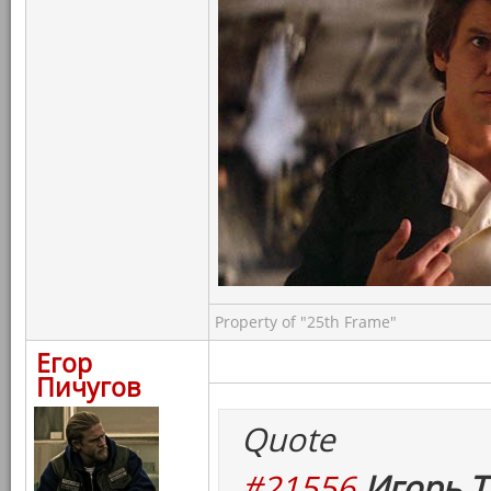
Property of "25th Frame"
Егор
Пичугов
Quote
#21556
Игорь Т