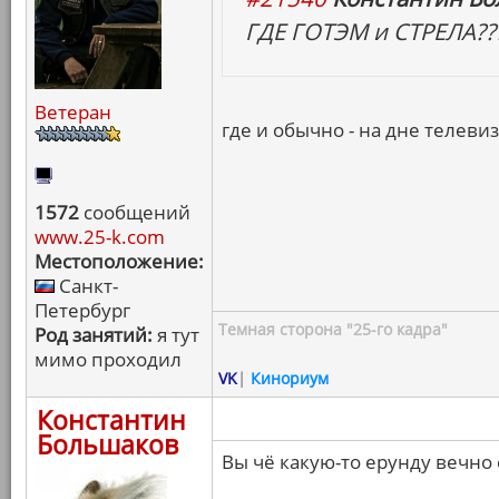
ГДЕ ГОТЭМ и СТРЕЛА??
Ветеран
где и обычно - на дне телев
1572
сообщений
www.25-k.com
Местоположение:
Санкт-
Петербург
Темная сторона "25-го кадра"
Род занятий:
я тут
мимо проходил
VK
|
Кинориум
Константин
Большаков
Вы чё какую-то ерунду вечно