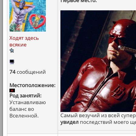
Первое место:
Ходят здесь
всякие
74
сообщений
Местоположение:
Род занятий:
Устанавливаю
баланс во
Самый везучий из всей супе
Вселенной.
увидел
последствий моего щ