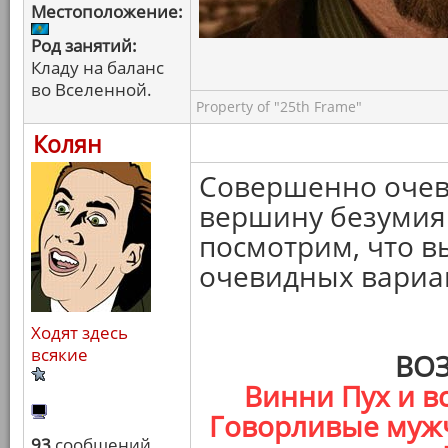
Местоположение:
Род занятий:
Кладу на баланс
во Вселенной.
Property of "25th Frame"
Колян
Совершенно очеви
вершину безумия 
посмотрим, что в
очевидных вариа
Ходят здесь
всякие
ВО
Винни Пух и вс
Говорливые мужч
93
сообщений