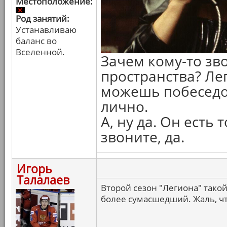
Местоположение:
Род занятий:
Устанавливаю
баланс во
Вселенной.
Зачем кому-то зв
пространства? Ле
можешь побеседо
лично.
А, ну да. Он есть
звоните, да.
Игорь
Талалаев
Второй сезон "Легиона" тако
более сумасшедший. Жаль, чт