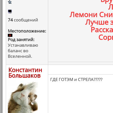
Л
Лемони Сник
74
сообщений
Лучше з
Расска
Местоположение:
Сорв
Род занятий:
Устанавливаю
баланс во
Вселенной.
Константин
Большаков
ГДЕ ГОТЭМ и СТРЕЛА?????