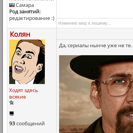
Самара
Род занятий:
редактирование :)
Изменяю мир к лешему...
Колян
Да, сериалы нынче уже не те..
Ходят здесь
всякие
93
сообщений