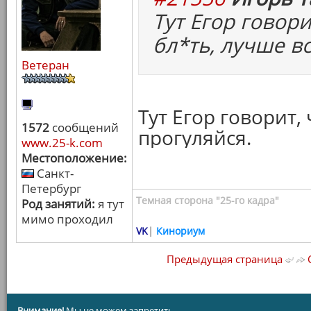
Тут Егор говори
бл*ть, лучше в
Ветеран
Тут Егор говорит,
1572
сообщений
прогуляйся.
www.25-k.com
Местоположение:
Санкт-
Петербург
Темная сторона "25-го кадра"
Род занятий:
я тут
мимо проходил
VK
|
Кинориум
Предыдущая страница
С
Внимание!
Мы не можем запретить