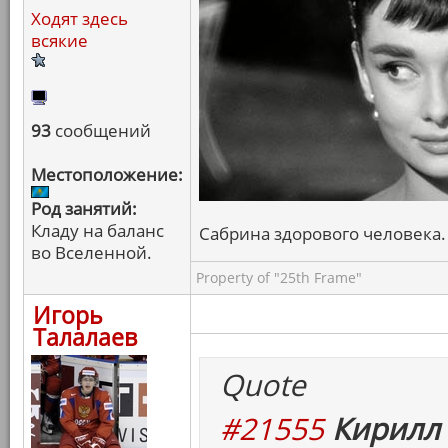
Ходят здесь
всякие
93
сообщений
Местоположение:
Род занятий:
Кладу на баланс
Сабрина здорового человека. 
во Вселенной.
Property of "25th Frame"
Игорь
Талалаев
Quote
#21555
Кирилл 