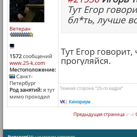
Тут Егор говори
бл*ть, лучше в
Ветеран
Тут Егор говорит,
1572
сообщений
прогуляйся.
www.25-k.com
Местоположение:
Санкт-
Петербург
Темная сторона "25-го кадра"
Род занятий:
я тут
мимо проходил
VK
|
Кинориум
Предыдущая страница
С
Внимание!
Мы не можем запретить