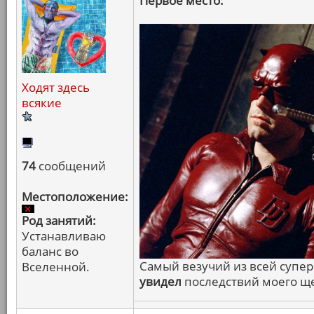
Первое место:
Ходят здесь
всякие
74
сообщений
Местоположение:
Род занятий:
Устанавливаю
баланс во
Самый везучий из всей супе
Вселенной.
увидел
последствий моего щ