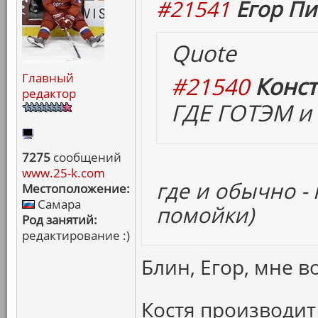
#21541
Егор Пи
Quote
Главный
#21540
Конст
редактор
ГДЕ ГОТЭМ и 
7275
сообщений
www.25-k.com
где и обычно -
Местоположение:
Самара
помойки)
Род занятий:
редактирование :)
Блин, Егор, мне в
Костя производит