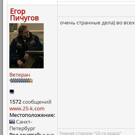
Егор
Пичугов
очень странные дела) во всех
Ветеран
1572
сообщений
www.25-k.com
Местоположение:
Санкт-
Петербург
Темная сторона "25-го кадра"
Род занятий:
я тут