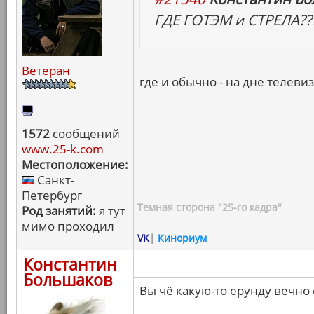
ГДЕ ГОТЭМ и СТРЕЛА??
Ветеран
где и обычно - на дне телев
1572
сообщений
www.25-k.com
Местоположение:
Санкт-
Петербург
Темная сторона "25-го кадра"
Род занятий:
я тут
мимо проходил
VK
|
Кинориум
Константин
Большаков
Вы чё какую-то ерунду вечно