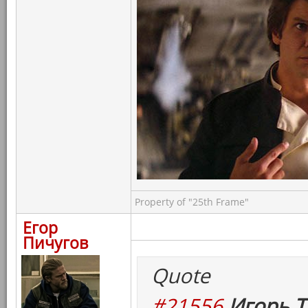
Property of "25th Frame"
Егор
Пичугов
Quote
#21556
Игорь Т