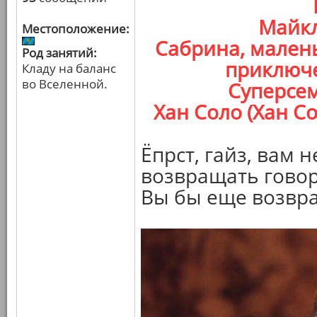
Майкл
Местоположение:
Сабрина, мален
Род занятий:
приключе
Кладу на баланс
во Вселенной.
Суперсем
Хан Соло (Хан С
Ёпрст, гайз, вам 
возвращать гово
Вы бы еще возвр