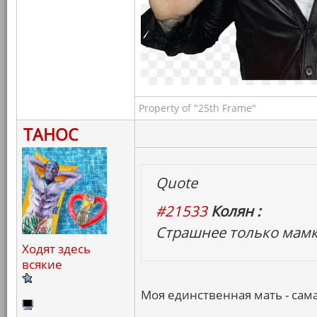
Property of "25th Frame"
ТАНОС
Quote
#21533
Колян :
Страшнее только мамк
Ходят здесь
всякие
Моя единственная мать - сама