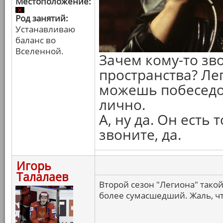
Местоположение:
Род занятий:
Устанавливаю
баланс во
Вселенной.
Зачем кому-то зв
пространства? Ле
можешь побеседо
лично.
А, ну да. Он есть
звоните, да.
Игорь
Талалаев
Второй сезон "Легиона" тако
более сумасшедший. Жаль, чт