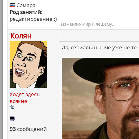
Самара
Род занятий:
редактирование :)
Изменяю мир к лешему...
Колян
Да, сериалы нынче уже не те..
Ходят здесь
всякие
93
сообщений