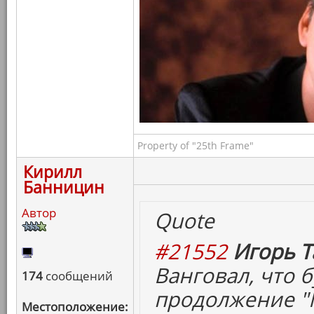
Property of "25th Frame"
Кирилл
Банницин
Автор
Quote
#21552
Игорь Т
Ванговал, что б
174
сообщений
продолжение "М
Местоположение: