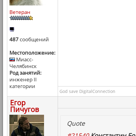
Ветеран
487
сообщений
Местоположение:
Миасс-
Челябинск
Род занятий:
инженер II
категории
God save DigitalConnection
Егор
Пичугов
Quote
#21540
Константин Бо