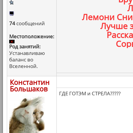
Л
Лемони Сник
74
сообщений
Лучше з
Расска
Местоположение:
Сорв
Род занятий:
Устанавливаю
баланс во
Вселенной.
Константин
Большаков
ГДЕ ГОТЭМ и СТРЕЛА?????