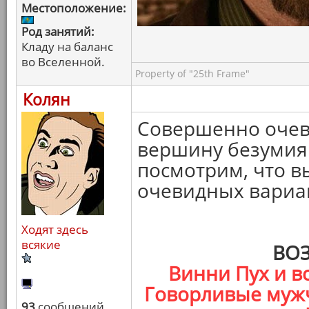
Местоположение:
Род занятий:
Кладу на баланс
во Вселенной.
Property of "25th Frame"
Колян
Совершенно очеви
вершину безумия 
посмотрим, что в
очевидных вариа
Ходят здесь
всякие
ВО
Винни Пух и вс
Говорливые мужч
93
сообщений