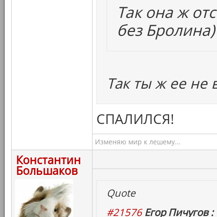
Так она ж от
без Бролина)
Так ты ж ее не 
СПАЛИЛСЯ!
Изменяю мир к лешему...
Константин
Большаков
Quote
#21576
Егор Пичугов :