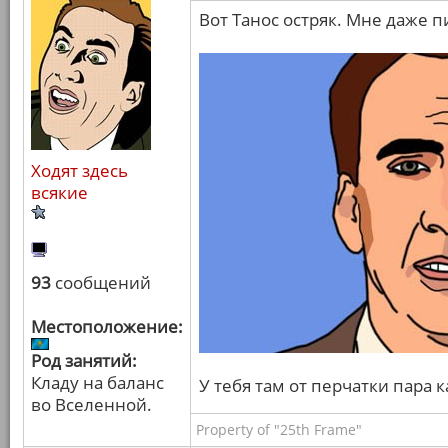
Вот Танос остряк. Мне даже п
Ходят здесь
всякие
93
сообщений
Местоположение:
Род занятий:
Кладу на баланс
У тебя там от перчатки пара 
во Вселенной.
Property of "25th Frame"