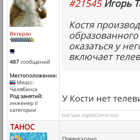
#21545
Игорь Т
Костя произво
образованного 
Ветеран
оказаться у нег
включает телев
487
сообщений
Местоположение:
Миасс-
Челябинск
У Кости нет телев
Род занятий:
инженер II
категории
God save DigitalConnection
ТАНОС
Превосходно.