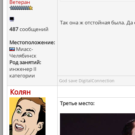
Ветеран
Так она ж отстойная была. Да
487
сообщений
Местоположение:
Миасс-
Челябинск
Род занятий:
инженер II
категории
God save DigitalConnection
Колян
Третье место: