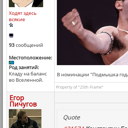
Ходят здесь
всякие
93
сообщений
Местоположение:
Род занятий:
Кладу на баланс
В номинации "Подмышка года" 
во Вселенной.
Property of "25th Frame"
Егор
Пичугов
Quote