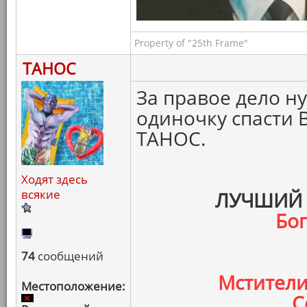
Property of "25th Frame"
ТАНОС
За правое дело н
одиночку спасти 
ТАНОС.
Ходят здесь
всякие
ЛУЧШИЙ 
Бо
74
сообщений
Мстители
Местоположение:
С