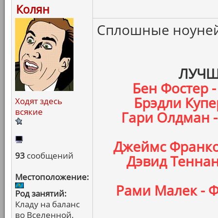
Колян
Сплошные ноуней
ЛУЧШ
Бен Фостер -
Брэдли Купер
Ходят здесь
всякие
Гари Олдман 
Джеймс Франко 
93
сообщений
Дэвид Теннан
Местоположение:
Рами Малек - 
Род занятий:
Кладу на баланс
во Вселенной.