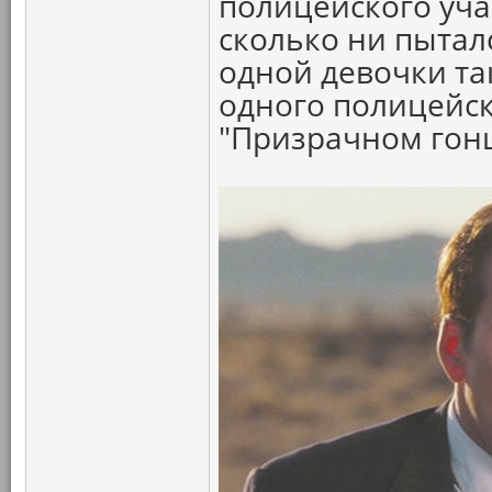
полицейского участ
сколько ни пыталс
одной девочки так
одного полицейск
"Призрачном гон