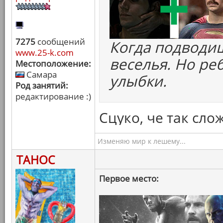
7275
сообщений
Когда подводиш
www.25-k.com
веселья. Но ре
Местоположение:
Самара
улыбки.
Род занятий:
редактирование :)
Сцуко, че так сло
Изменяю мир к лешему...
ТАНОС
Первое место: