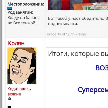
Местоположение:
Род занятий:
Кладу на баланс
Вот такой у нас победитель. В
во Вселенной.
подписывался.
Property of "25th Frame"
Колян
Итоги, которые в
ВО
Суперсем
Ходят здесь
всякие