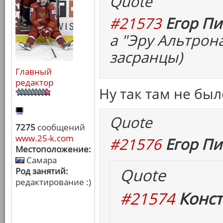
Quote
#21573
Егор Пи
а "Эру Альтрон
засранцы)
Главный
редактор
Ну так там не бы
Quote
7275
сообщений
www.25-k.com
#21576
Егор Пи
Местоположение:
Самара
Quote
Род занятий:
редактирование :)
#21574
Конст