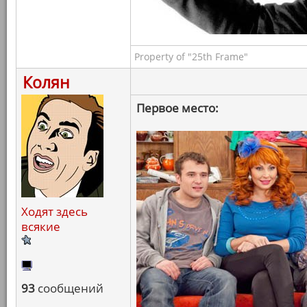
Property of "25th Frame"
Колян
Первое место:
Ходят здесь
всякие
93
сообщений