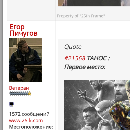
Property of "25th Frame"
Егор
Пичугов
Quote
#21568
ТАНОС :
Первое место:
Ветеран
1572
сообщений
www.25-k.com
Местоположение: