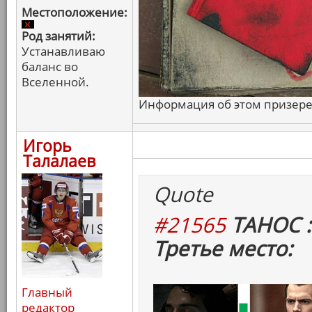
Местоположение:
Род занятий:
Устанавливаю
баланс во
Вселенной.
Информация об этом призере 
Игорь
Талалаев
Quote
#21565
ТАНОС :
Третье место:
Главный
редактор