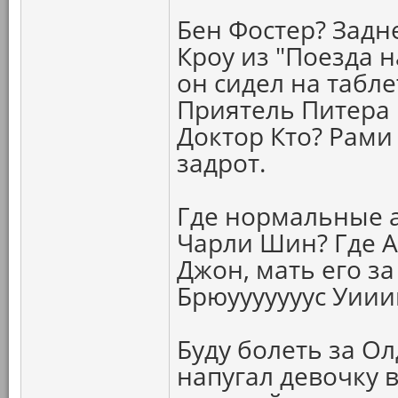
Бен Фостер? Задн
Кроу из "Поезда 
он сидел на табл
Приятель Питера 
Доктор Кто? Рами
задрот.
Где нормальные а
Чарли Шин? Где 
Джон, мать его за
Брюууууууус Уии
Буду болеть за О
напугал девочку 