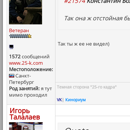
#21574
Константин Бо
Так она ж отстойная б
Ветеран
Так ты ж ее не видел)
1572
сообщений
www.25-k.com
Местоположение:
Санкт-
Петербург
Темная сторона "25-го кадра"
Род занятий:
я тут
мимо проходил
VK
|
Кинориум
Игорь
Талалаев