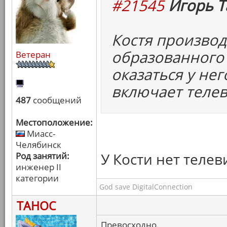
#21545
Игорь Т
Костя произво
образованного 
Ветеран
оказаться у нег
включает телев
487
сообщений
Местоположение:
Миасс-
Челябинск
У Кости нет телев
Род занятий:
инженер II
категории
God save DigitalConnection
ТАНОС
Превосходно.