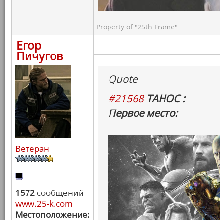
Property of "25th Frame"
Егор
Пичугов
Quote
#21568
ТАНОС :
Первое место:
Ветеран
1572
сообщений
www.25-k.com
Местоположение: