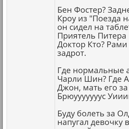
Бен Фостер? Задн
Кроу из "Поезда 
он сидел на табл
Приятель Питера 
Доктор Кто? Рами
задрот.
Где нормальные а
Чарли Шин? Где 
Джон, мать его за
Брюууууууус Уии
Буду болеть за О
напугал девочку 