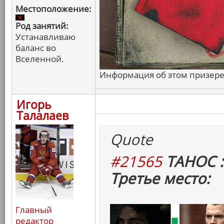
Местоположение:
Род занятий:
Устанавливаю
баланс во
Вселенной.
Информация об этом призере 
Игорь
Талалаев
Quote
#21565
ТАНОС :
Третье место:
Главный
редактор