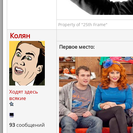
Property of "25th Frame"
Колян
Первое место:
Ходят здесь
всякие
93
сообщений