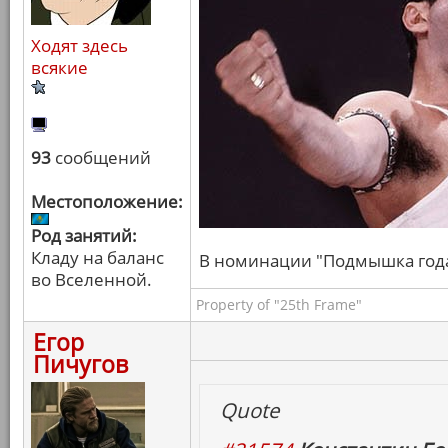
Ходят здесь
всякие
93
сообщений
Местоположение:
Род занятий:
Кладу на баланс
В номинации "Подмышка года" 
во Вселенной.
Property of "25th Frame"
Егор
Пичугов
Quote