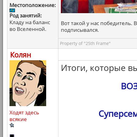
Местоположение:
Род занятий:
Кладу на баланс
Вот такой у нас победитель. В
во Вселенной.
подписывался.
Property of "25th Frame"
Колян
Итоги, которые в
ВО
Суперсем
Ходят здесь
всякие