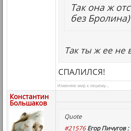
Так она ж от
без Бролина)
Так ты ж ее не 
СПАЛИЛСЯ!
Изменяю мир к лешему...
Константин
Большаков
Quote
#21576
Егор Пичугов :