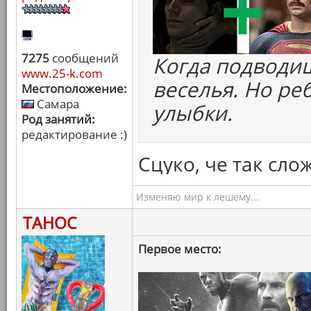
7275
сообщений
Когда подводиш
www.25-k.com
веселья. Но ре
Местоположение:
Самара
улыбки.
Род занятий:
редактирование :)
Сцуко, че так сло
Изменяю мир к лешему...
ТАНОС
Первое место: