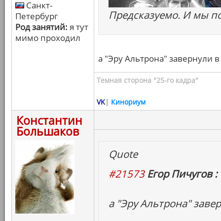
Санкт-
Предсказуемо. И мы по
Петербург
Род занятий:
я тут
мимо проходил
а "Эру Альтрона" завернули в
Темная сторона "25-го кадра"
VK
|
Кинориум
Константин
Большаков
Quote
#21573
Егор Пичугов :
а "Эру Альтрона" заве