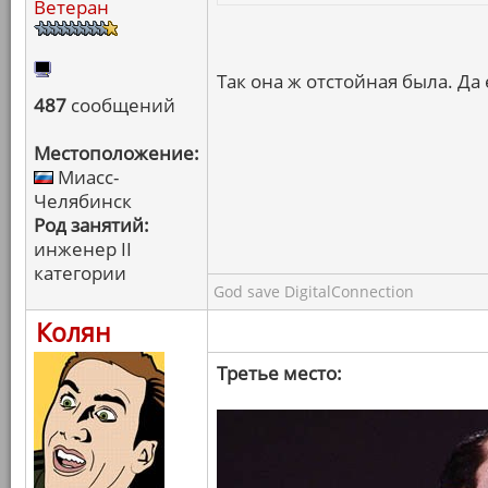
Ветеран
Так она ж отстойная была. Да
487
сообщений
Местоположение:
Миасс-
Челябинск
Род занятий:
инженер II
категории
God save DigitalConnection
Колян
Третье место: