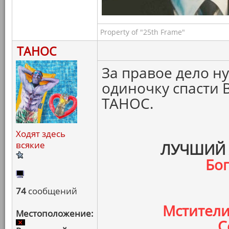
Property of "25th Frame"
ТАНОС
За правое дело н
одиночку спасти 
ТАНОС.
Ходят здесь
всякие
ЛУЧШИЙ 
Бо
74
сообщений
Мстители
Местоположение:
С