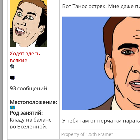
Вот Танос остряк. Мне даже п
Ходят здесь
всякие
93
сообщений
Местоположение:
Род занятий:
Кладу на баланс
У тебя там от перчатки пара 
во Вселенной.
Property of "25th Frame"