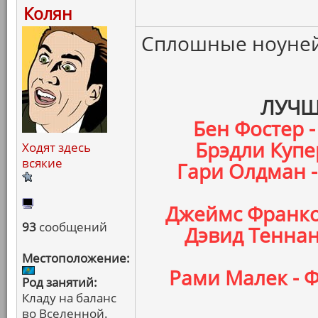
Колян
Сплошные ноуней
ЛУЧШ
Бен Фостер -
Брэдли Купер
Ходят здесь
всякие
Гари Олдман 
Джеймс Франко 
93
сообщений
Дэвид Теннан
Местоположение:
Рами Малек - 
Род занятий:
Кладу на баланс
во Вселенной.