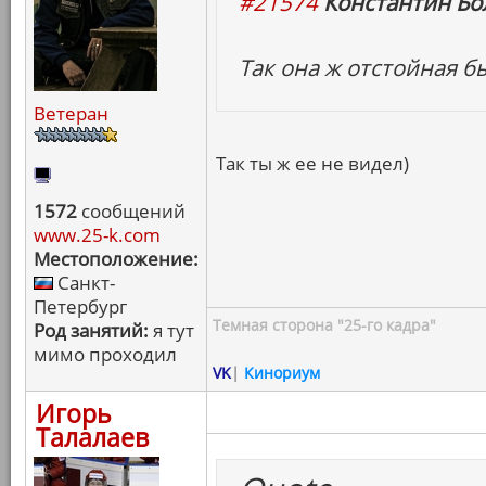
#21574
Константин Бо
Так она ж отстойная б
Ветеран
Так ты ж ее не видел)
1572
сообщений
www.25-k.com
Местоположение:
Санкт-
Петербург
Темная сторона "25-го кадра"
Род занятий:
я тут
мимо проходил
VK
|
Кинориум
Игорь
Талалаев