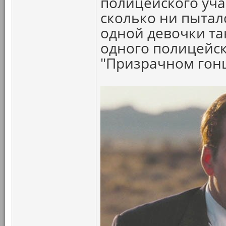
полицейского участ
сколько ни пыталс
одной девочки так
одного полицейск
"Призрачном гон