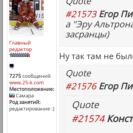
Quote
#21573
Егор Пи
а "Эру Альтрон
засранцы)
Главный
редактор
Ну так там не бы
Quote
7275
сообщений
www.25-k.com
#21576
Егор Пи
Местоположение:
Самара
Quote
Род занятий:
редактирование :)
#21574
Конст