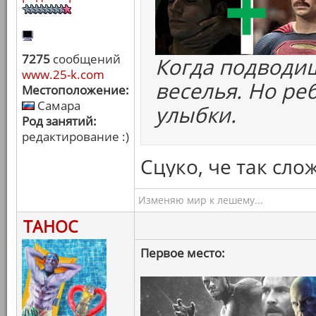
7275
сообщений
Когда подводиш
www.25-k.com
веселья. Но ре
Местоположение:
Самара
улыбки.
Род занятий:
редактирование :)
Сцуко, че так сло
Изменяю мир к лешему...
ТАНОС
Первое место: