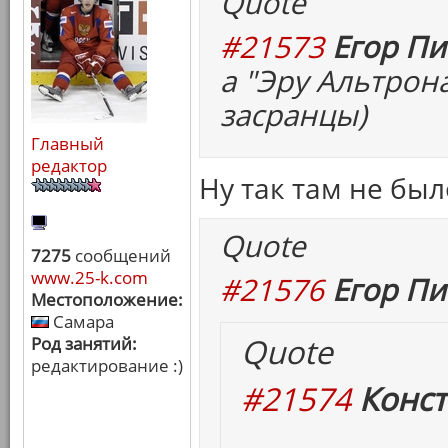
Quote
#21573
Егор Пи
а "Эру Альтрон
засранцы)
Главный
редактор
Ну так там не бы
Quote
7275
сообщений
www.25-k.com
#21576
Егор Пи
Местоположение:
Самара
Quote
Род занятий:
редактирование :)
#21574
Конст