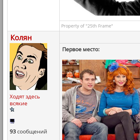
Property of "25th Frame"
Колян
Первое место:
Ходят здесь
всякие
93
сообщений