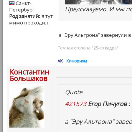
Санкт-
Предсказуемо. И мы по
Петербург
Род занятий:
я тут
мимо проходил
а "Эру Альтрона" завернули в
Темная сторона "25-го кадра"
VK
|
Кинориум
Константин
Большаков
Quote
#21573
Егор Пичугов :
а "Эру Альтрона" заве