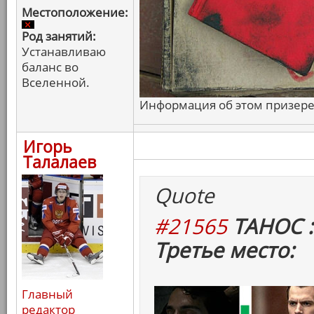
Местоположение:
Род занятий:
Устанавливаю
баланс во
Вселенной.
Информация об этом призере 
Игорь
Талалаев
Quote
#21565
ТАНОС :
Третье место:
Главный
редактор