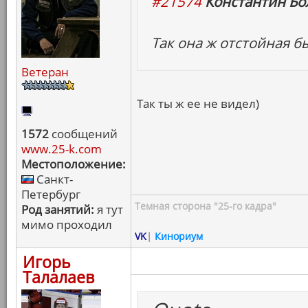
#21574
Константин Бо
Так она ж отстойная б
Ветеран
Так ты ж ее не видел)
1572
сообщений
www.25-k.com
Местоположение:
Санкт-
Петербург
Темная сторона "25-го кадра"
Род занятий:
я тут
мимо проходил
VK
|
Кинориум
Игорь
Талалаев