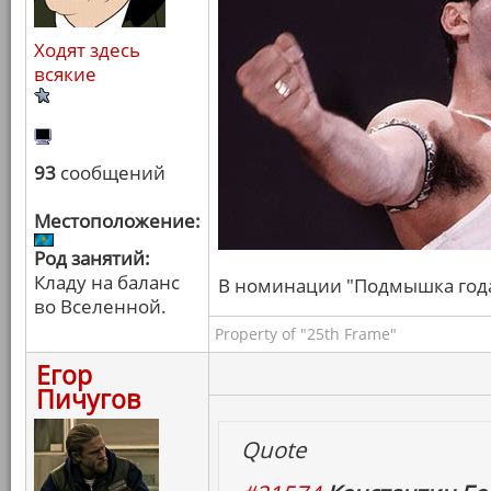
Ходят здесь
всякие
93
сообщений
Местоположение:
Род занятий:
Кладу на баланс
В номинации "Подмышка года" 
во Вселенной.
Property of "25th Frame"
Егор
Пичугов
Quote