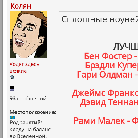
Колян
Сплошные ноуней
ЛУЧШ
Бен Фостер -
Брэдли Купер
Ходят здесь
всякие
Гари Олдман 
Джеймс Франко 
93
сообщений
Дэвид Теннан
Местоположение:
Рами Малек - 
Род занятий:
Кладу на баланс
во Вселенной.