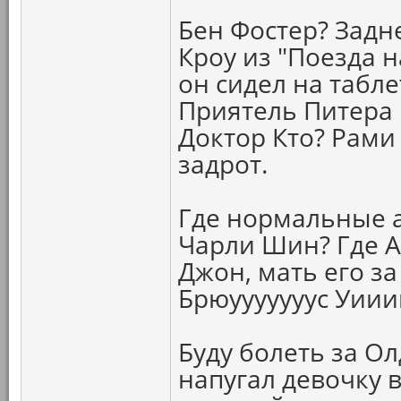
Бен Фостер? Задн
Кроу из "Поезда 
он сидел на табл
Приятель Питера 
Доктор Кто? Рами
задрот.
Где нормальные а
Чарли Шин? Где 
Джон, мать его за
Брюууууууус Уии
Буду болеть за О
напугал девочку 