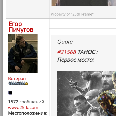
Property of "25th Frame"
Егор
Пичугов
Quote
#21568
ТАНОС :
Первое место:
Ветеран
1572
сообщений
www.25-k.com
Местоположение: