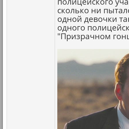
полицейского участ
сколько ни пыталс
одной девочки так
одного полицейск
"Призрачном гон