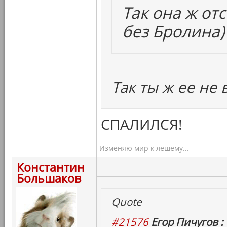
Так она ж от
без Бролина)
Так ты ж ее не 
СПАЛИЛСЯ!
Изменяю мир к лешему...
Константин
Большаков
Quote
#21576
Егор Пичугов :