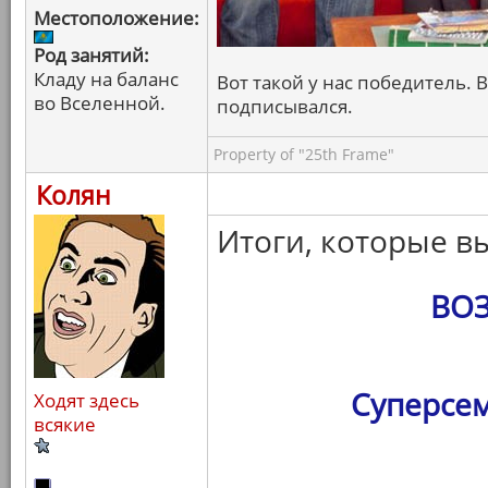
Местоположение:
Род занятий:
Кладу на баланс
Вот такой у нас победитель. В
во Вселенной.
подписывался.
Property of "25th Frame"
Колян
Итоги, которые в
ВО
Суперсем
Ходят здесь
всякие