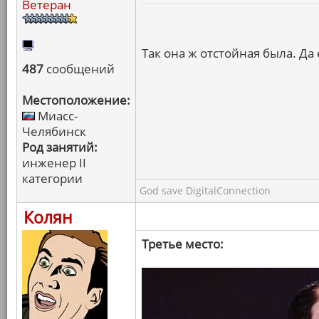
Ветеран
Так она ж отстойная была. Да
487
сообщений
Местоположение:
Миасс-
Челябинск
Род занятий:
инженер II
категории
God save DigitalConnection
Колян
Третье место: