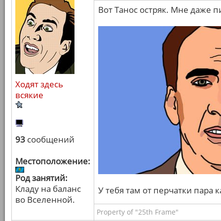
Вот Танос остряк. Мне даже п
Ходят здесь
всякие
93
сообщений
Местоположение:
Род занятий:
Кладу на баланс
У тебя там от перчатки пара 
во Вселенной.
Property of "25th Frame"