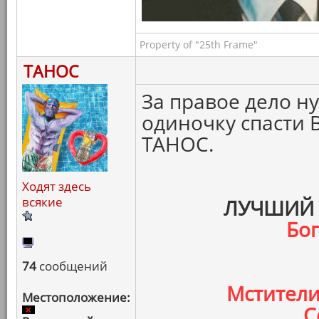
Property of "25th Frame"
ТАНОС
За правое дело н
одиночку спасти 
ТАНОС.
Ходят здесь
всякие
ЛУЧШИЙ 
Бо
74
сообщений
Мстители
Местоположение:
С