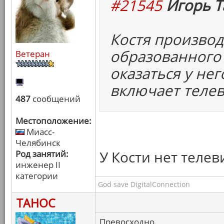
#21545
Игорь Т
Костя произво
образованного 
Ветеран
оказаться у нег
включает телев
487
сообщений
Местоположение:
Миасс-
Челябинск
У Кости нет телев
Род занятий:
инженер II
категории
God save DigitalConnection
ТАНОС
Превосходно.