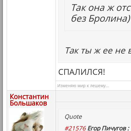
Так она ж от
без Бролина)
Так ты ж ее не 
СПАЛИЛСЯ!
Изменяю мир к лешему...
Константин
Большаков
Quote
#21576
Егор Пичугов :