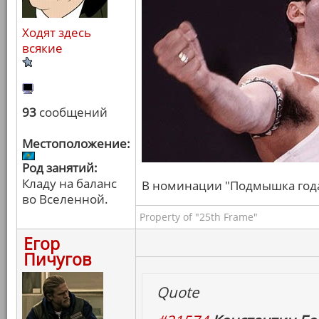
Ходят здесь
всякие
93
сообщений
Местоположение:
Род занятий:
Кладу на баланс
В номинации "Подмышка года" 
во Вселенной.
Property of "25th Frame"
Егор
Пичугов
Quote