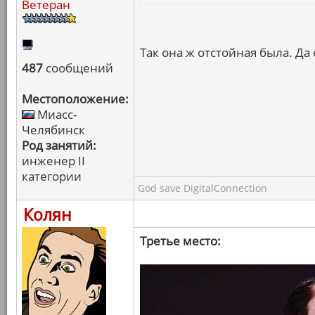
Ветеран
Так она ж отстойная была. Да
487
сообщений
Местоположение:
Миасс-
Челябинск
Род занятий:
инженер II
категории
God save DigitalConnection
Колян
Третье место: