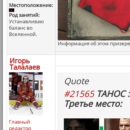
Местоположение:
Род занятий:
Устанавливаю
баланс во
Вселенной.
Информация об этом призере 
Игорь
Талалаев
Quote
#21565
ТАНОС :
Третье место:
Главный
редактор