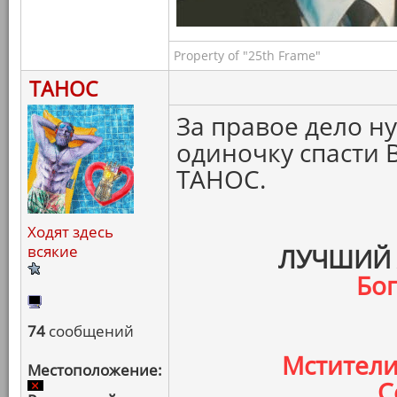
Property of "25th Frame"
ТАНОС
За правое дело н
одиночку спасти 
ТАНОС.
Ходят здесь
всякие
ЛУЧШИЙ 
Бо
74
сообщений
Мстители
Местоположение:
С