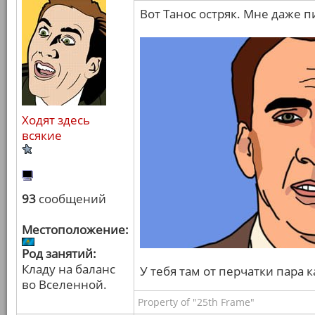
Вот Танос остряк. Мне даже п
Ходят здесь
всякие
93
сообщений
Местоположение:
Род занятий:
Кладу на баланс
У тебя там от перчатки пара 
во Вселенной.
Property of "25th Frame"