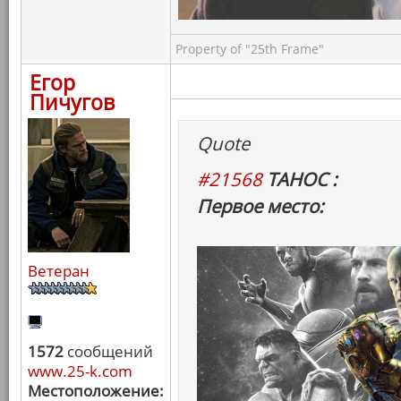
Property of "25th Frame"
Егор
Пичугов
Quote
#21568
ТАНОС :
Первое место:
Ветеран
1572
сообщений
www.25-k.com
Местоположение: