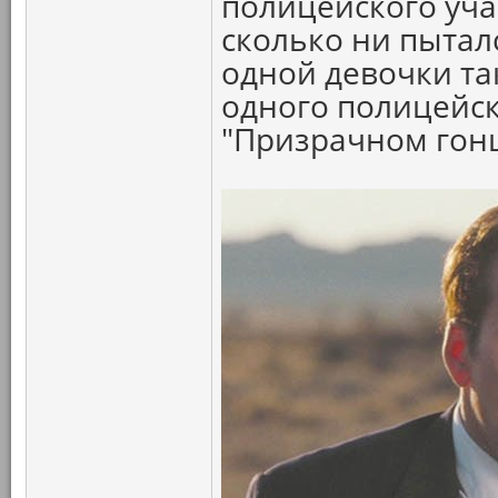
полицейского участ
сколько ни пыталс
одной девочки так
одного полицейск
"Призрачном гон