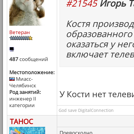
#21545
Игорь Т
Костя произво
образованного 
Ветеран
оказаться у нег
включает телев
487
сообщений
Местоположение:
Миасс-
Челябинск
У Кости нет телев
Род занятий:
инженер II
категории
God save DigitalConnection
ТАНОС
Превосходно.