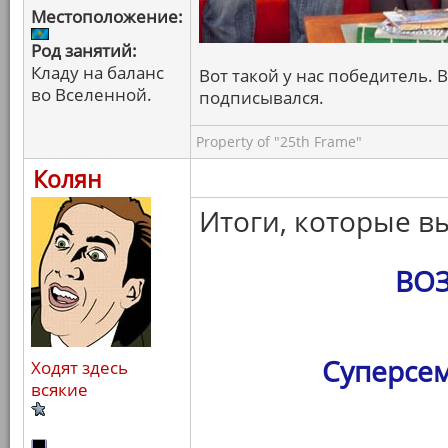
Местоположение:
Род занятий:
Кладу на баланс
Вот такой у нас победитель. В
во Вселенной.
подписывался.
Property of "25th Frame"
Колян
Итоги, которые в
ВО
Суперсем
Ходят здесь
всякие