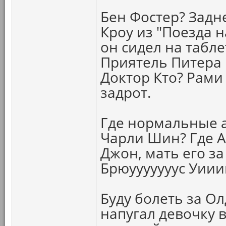
Бен Фостер? Задн
Кроу из "Поезда 
он сидел на табл
Приятель Питера 
Доктор Кто? Рами
задрот.
Где нормальные а
Чарли Шин? Где 
Джон, мать его за
Брюууууууус Уии
Буду болеть за О
напугал девочку 