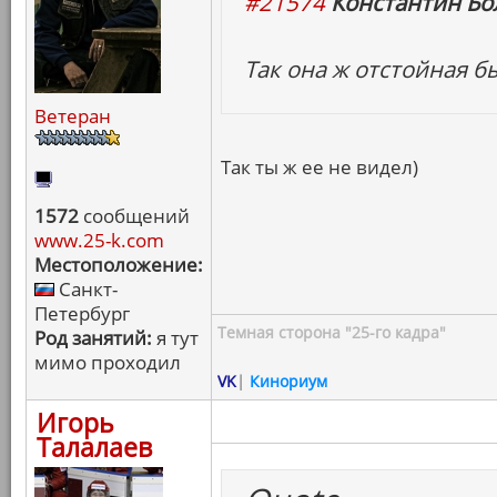
#21574
Константин Бо
Так она ж отстойная б
Ветеран
Так ты ж ее не видел)
1572
сообщений
www.25-k.com
Местоположение:
Санкт-
Петербург
Темная сторона "25-го кадра"
Род занятий:
я тут
мимо проходил
VK
|
Кинориум
Игорь
Талалаев