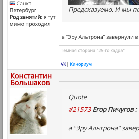
Санкт-
Предсказуемо. И мы по
Петербург
Род занятий:
я тут
мимо проходил
а "Эру Альтрона" завернули в
Темная сторона "25-го кадра"
VK
|
Кинориум
Константин
Большаков
Quote
#21573
Егор Пичугов :
а "Эру Альтрона" заве