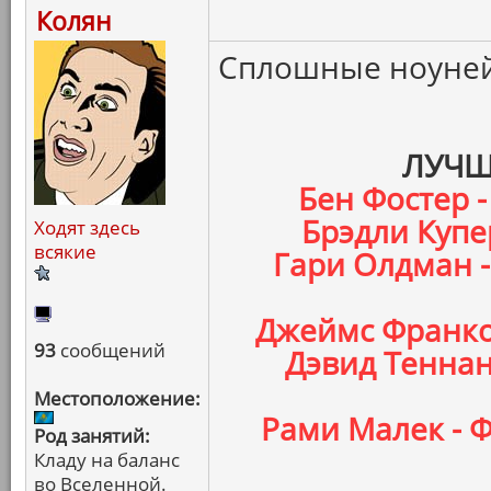
Колян
Сплошные ноуней
ЛУЧШ
Бен Фостер -
Брэдли Купер
Ходят здесь
всякие
Гари Олдман 
Джеймс Франко 
93
сообщений
Дэвид Теннан
Местоположение:
Рами Малек - 
Род занятий:
Кладу на баланс
во Вселенной.