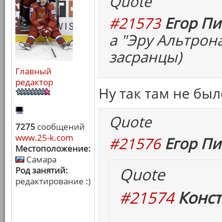
Quote
#21573
Егор Пи
а "Эру Альтрон
засранцы)
Главный
редактор
Ну так там не бы
Quote
7275
сообщений
www.25-k.com
#21576
Егор Пи
Местоположение:
Самара
Quote
Род занятий:
редактирование :)
#21574
Конст