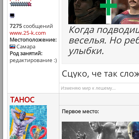
7275
сообщений
Когда подводиш
www.25-k.com
веселья. Но ре
Местоположение:
Самара
улыбки.
Род занятий:
редактирование :)
Сцуко, че так сло
Изменяю мир к лешему...
ТАНОС
Первое место: