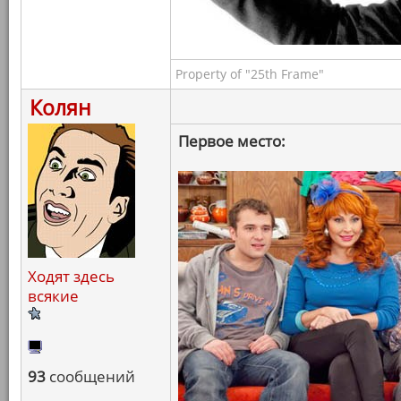
Property of "25th Frame"
Колян
Первое место:
Ходят здесь
всякие
93
сообщений