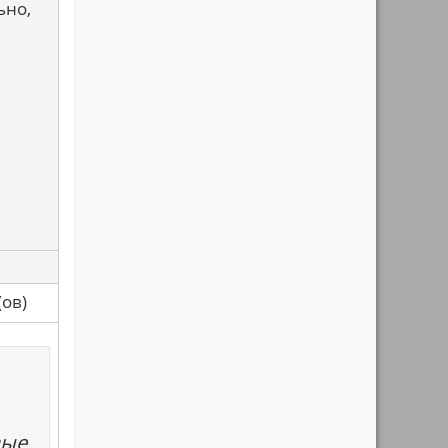
ьно,
са(ов)
вые