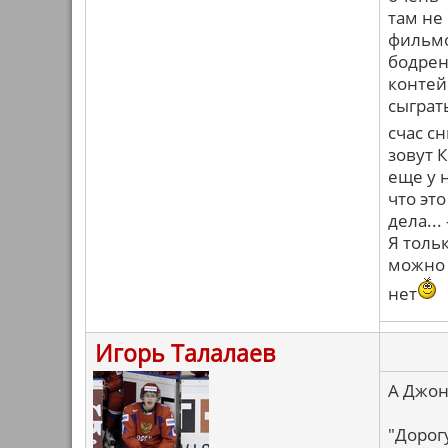
там не
фильмо
бодрен
контей
сыграть
счас сн
зовут 
еще у 
что эт
дела... 
Я толь
можно 
нет
Игорь Талалаев
А Джон
"Дорог