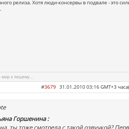
ного релиза. Хотя люди-консервы в подвале - это сил
.
мир к лешему...
#
3679
31.01.2010 03:16 GMT+3 ча
te
ьяна Горшенина :
на, ты тоже смотрела с такой озвучкой? Пер