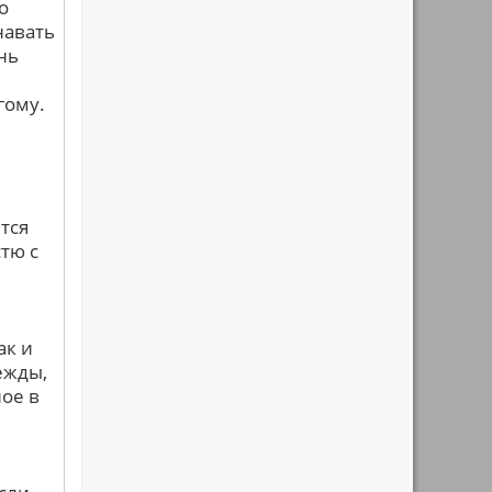
о
навать
ень
гому.
тся
тю с
ак и
ежды,
ное в