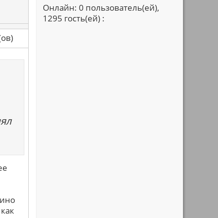
Онлайн: 0 пользователь(ей),
1295 гость(ей) :
са(ов)
нял
ее
кино
 как