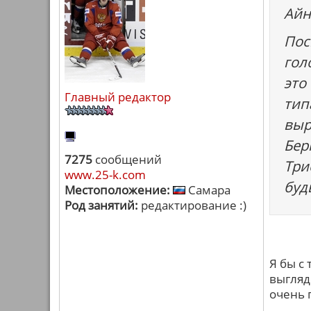
Айн
Пос
гол
это
Главный редактор
тип
выр
Бер
7275
сообщений
Три
www.25-k.com
буд
Местоположение:
Самара
Род занятий:
редактирование :)
Я бы с
выгляд
очень 