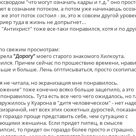
оссвордом "что могут означать кадры и т.д." оно прост
ет в сознание потоком, а потом уже начинаешь осоз
 же этот поток состоил - эх, это ж совсем другой уров
Триер туда в жизнь не допрыгнет...
 "Антихрист" тоже все-таки понравился, хотя и по дру
по свежим просмотрам:
трела
"Дорогу"
моего старого знакомого Хилкоута.
ился. Причем сейчас по прошествию времени, нрави
льше и больше. Лень оптписываться, просто скопипас
 я не читала, но экранизация мне понравилось.
ожение" тоже конечно всяко больше зацепило, а это
понравилось. Тута есть все чего чего ожидалось, но т
аружилось у Куарона в "дитя человеческом" - нет над
ризрачной, нет всех этих сюжетных дуростей, показа
 гораздо проще представить себе, чем сутуацию с
ющими женшина. Если придет пипец, в смысле
ипсис, то придет он гораздо более просто и страшно.