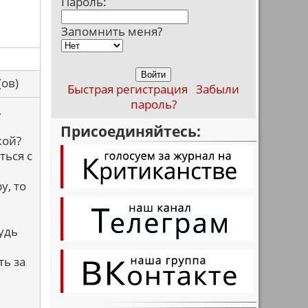
Пароль:
Запомнить меня?
са(ов)
Быстрая регистрация
Забыли
пароль?
,
Присоединяйтесь:
кой?
ться с
у, то
удь
ть за