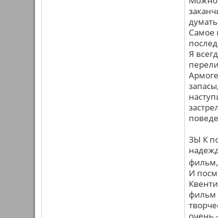
Можно 
заканч
думать
Самое 
послед
Я всег
перели
Армоге
запасы
наступи
застре
поведе
ЗЫ К п
надежд
фильм,
И посм
Квенти
фильм 
творче
очень 