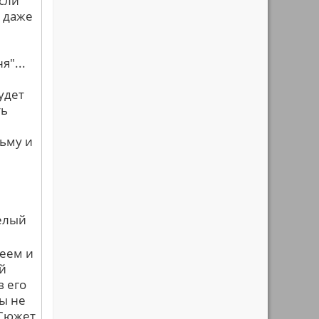
если
, даже
"...
удет
ть
зьму и
й
селый
еем и
й
в его
вы не
 Сюжет