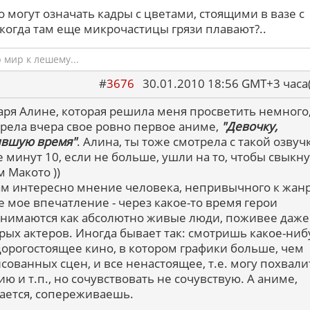
то могут означать кадры с цветами, стоящими в вазе с
 когда там еще микрочастицы грязи плавают?..
мир к лешему...
#
3676
30.01.2010 18:56 GMT+3 ча
аря Алине, которая решила меня просветить немного
рела вчера свое ровно первое аниме,
"Девочку,
ившую время"
. Алина, ты тоже смотрела с такой озвуч
 минут 10, если не больше, ушли на то, чтобы свыкну
м Макото ))
ам интересно мнение человека, непривычного к жанр
е мое впечатление - через какое-то время герои
нимаются как абсолютно живые люди, поживее даже
рых актеров. Иногда бывает так: смотришь какое-ниб
дорогостоящее кино, в котором графики больше, чем
сованных сцен, и все ненастоящее, т.е. могу похвали
ию и т.п., но сочувствовать не сочувствую. А аниме,
ается, сопереживаешь.