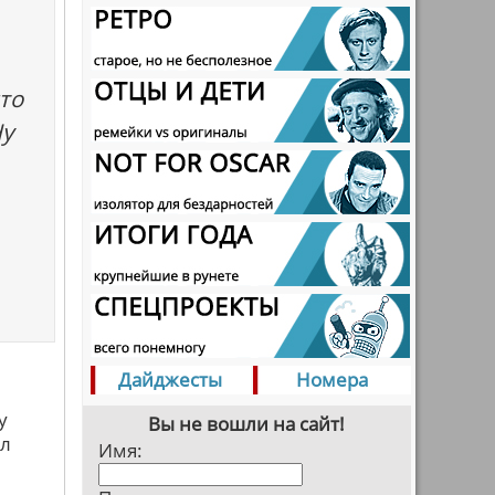
то
Ну
Дайджесты
Номера
у
Вы не вошли на сайт!
ял
Имя: