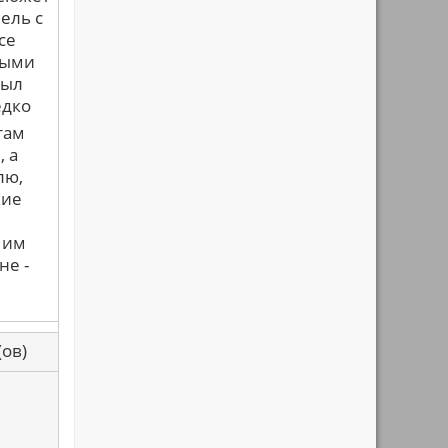
ель с
се
ными
был
едко
там
, а
лю,
кие
 им
не -
са(ов)