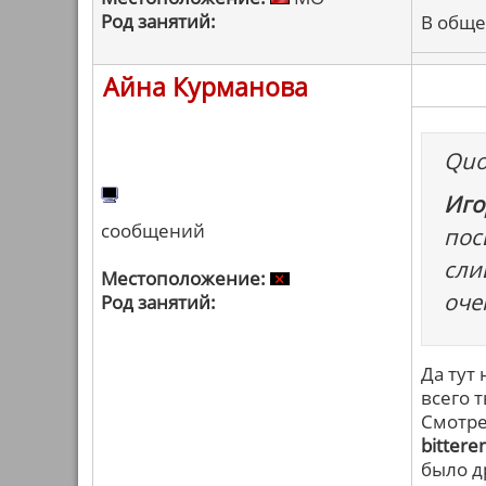
Род занятий:
В обще
Айна Курманова
Quo
Иго
сообщений
пос
сли
Местоположение:
оче
Род занятий:
Да тут 
всего т
Смотре
bittere
было д