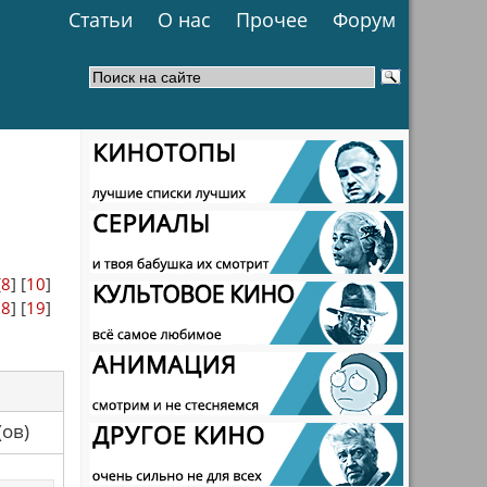
Статьи
О нас
Прочее
Форум
[
8
] [
10
]
18
] [
19
]
са(ов)