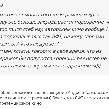
а
мотрев немного того же Бергмана и др. в
ову все больше закрадывается подозрение, ч
 too much стеб над авторским кино вообще. 
а порикалывался так ЛФТ, не могу словами
азить. А кто как думает?
гман, кстати, говорил в свое время, что из
ера мог бы получится хороший режиссер не
ь он таким позером и выпендрежником)))
 тобой согласился, но посвящение Андрею Тарковском
ело слишком серьезным) Боюсь, что ЛФТ все-таки сн
претенциозное кино.