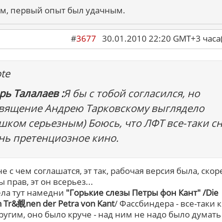
м, первый опыт был удачным.
#
3677
30.01.2010 22:20 GMT+3 ча
te
рь Талалаев :
Я бы с тобой согласился, но
вящение Андрею Тарковскому выглядело
шком серьезным) Боюсь, что ЛФТ все-таки с
нь претенциозное кино.
не с чем соглашатся, эт так, рабочая версия была, скор
ы прав, эт он всерьез...
ла тут намедни
"Горькие слезы Петры фон Кант" /Die
n Tr&覜nen der Petra von Kant
/ Фассбиндера - все-таки 
ругим, оно было круче - над ним не надо было думать