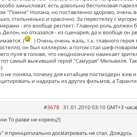
 особо замысловат, есть довольно бестолковая парелл
м "Помни" Нолана, но поставленно здорово, очень в
ько, стильненько и красочно. За перестелку с мусор
нерами - это вообще респект. Главную роль должен 
 Делон, но отказался - из сценария, да и вообще он р
имается. (
) Очень-очень жаль, т.к. главного героя 
Костелло, он был киллером, а потом стал шеф-поваром
него пуля в голове, что неоднозначно намекает зрите
о тот самый выживший герой "Самурая" Мельвиля. Та
-)
ко не поняла, почему для китайцев постмодерн жив и
цитировать и надирать из других фильмов, а Таранти
#
3678
31.01.2010 03:10 GMT+3 ча
ни То разве не кореец?)
у" я принципиально досматривать не стал. Дождусь