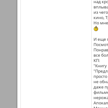
над кр
вплыва
из чего
кино, 
Но мне
И еще 
Посмо
Понрав
все бо
КП:
"Книгу
"Предл
просто 
не обн
даже п
фильме
нерожа
Апокал