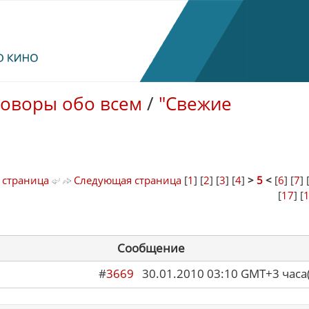
говоры обо всем
/
"Свежие
 страница
Следующая страница
[
1
] [
2
] [
3
] [
4
]
>
5
<
[
6
] [
7
] 
[
17
] [
Сообщение
#
3669
30.01.2010 03:10 GMT+3 ча