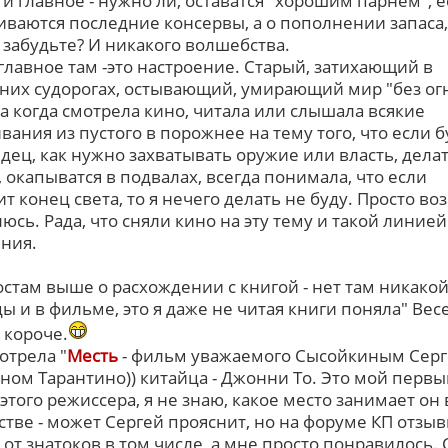
и главное - нужно ли, оставатся "хорошим парнем", 
иваются последние консервы, а о пополнении запаса
 забудьте? И никакого волшебства.
главное там -это настроение. Старый, затихающий в
них судорогах, остывающий, умирающий мир "без огня
да когда смотрела кино, читала или слышала всякие
вания из пустого в порожнее на тему того, что если б
дец, как нужно захватывать оружие или власть, дела
, окапыватся в подвалах, всегда понимала, что если
т конец света, то я нечего делать не буду. Просто во
люсь. Рада, что сняли кино на эту тему и такой линией
ния.
остам выше о расхождении с книгой - нет там никако
ы и в фильме, это я даже не читая книги поняла" Ве
 короче.
отрела "
Месть
- фильм уважаемого Сысойкиным Серг
ном Тарантино)) китайца - Джонни То. Это мой первы
этого режиссера, я не знаю, какое место занимает он 
стве - может Сергей прояснит, но на форуме КП отзы
- от знатоков в том числе, а мне просто понравилось.