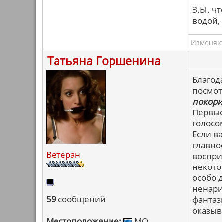
З.Ы. ч
водой,
Изменяю 
Татьяна Горшенина
Благод
посмот
покор
Первые
голосо
Если в
главно
Ветеран
воспри
некото
особо 
ненари
59
сообщений
фантаз
оказыв
Местоположение:
МО