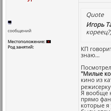
Quote
Игорь Т
сообщений
кореец?
Местоположение:
Род занятий:
КП говорит
знаю...
Посмотрел
"Милые ко
кино из ка
режисерку
Я вообще н
прямо фан
которые я 