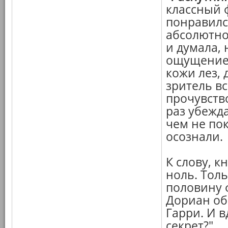
классный 
понравился
абсолютно
и думала, 
ощущение, 
кожи лез, 
зритель вс
прочувство
раз убежда
чем не пок
осознали.
К слову, к
ноль. Толь
половину ф
Дориан об
Гарри. И в
секрет?"