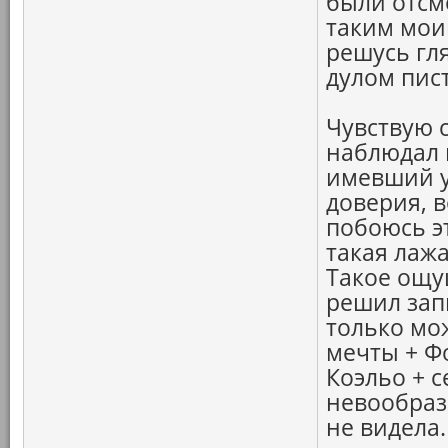
были отсм
таким мои
решусь гля
дулом пист
Чувствую 
наблюдал 
имевший у
доверия, в
побоюсь э
такая лаж
Такое ощу
решил зап
только мож
мечты + Ф
Коэльо + с
невообрази
не видела.