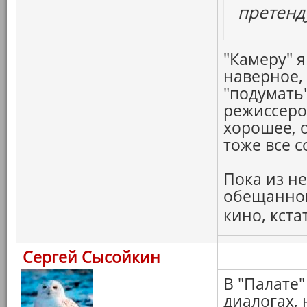
претенд
"Камеру" я
наверное,
"подумать"
режиссеров
хорошее, 
тоже все с
Пока из н
обещанног
кино, кста
Сергей Сысойкин
В "Палате"
диалогах,