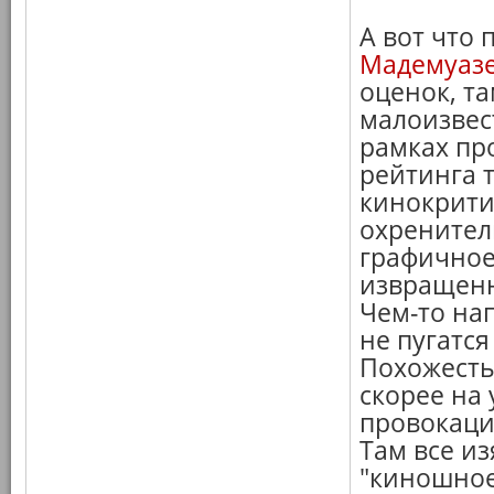
А вот что 
Мадемуаз
оценок, та
малоизвест
рамках про
рейтинга 
кинокритик
охренител
графичное
извращенно
Чем-то на
не пугатся
Похожесть
скорее на 
провокаций
Там все и
"киношное