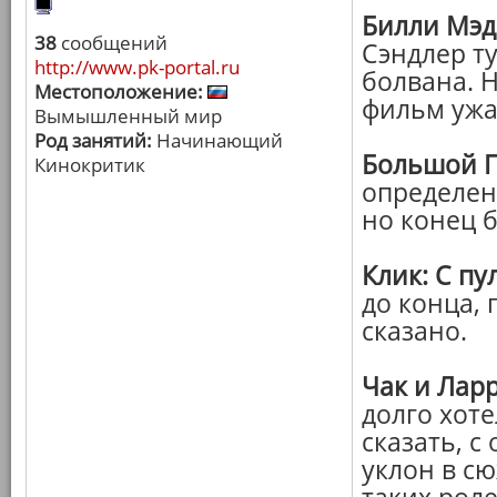
Билли Мэд
38
сообщений
Сэндлер ту
http://www.pk-portal.ru
болвана. Н
Местоположение:
фильм ужас
Вымышленный мир
Род занятий:
Начинающий
Большой 
Кинокритик
определен
но конец б
Клик: С п
до конца, 
сказано.
Чак и Лар
долго хоте
сказать, с
уклон в сю