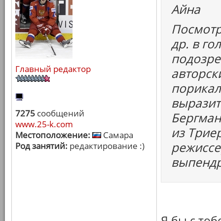
Айна
Посмотр
др. в г
подозрен
Главный редактор
авторск
порикал
выразить
7275
сообщений
Бергман,
www.25-k.com
из Трие
Местоположение:
Самара
режиссе
Род занятий:
редактирование :)
выпендр
Я бы с то