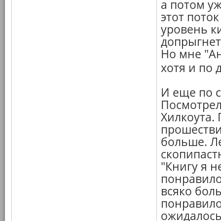
а потом у
этот поток
уровень ки
допрыгнет.
Но мне "Ан
хотя и по 
И еще по 
Посмотре
Хилкоута.
прошестви
больше. Л
скопипастю
"Книгу я н
понравило
всяко боль
понравилос
ожидалось