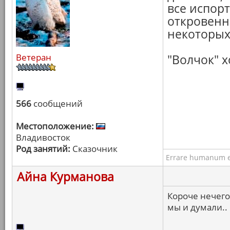
все испор
откровенн
некоторых
Ветеран
"Волчок" х
566
сообщений
Местоположение:
Владивосток
Род занятий:
Сказочник
Errare humanum e
Айна Курманова
Короче нечего
мы и думали..