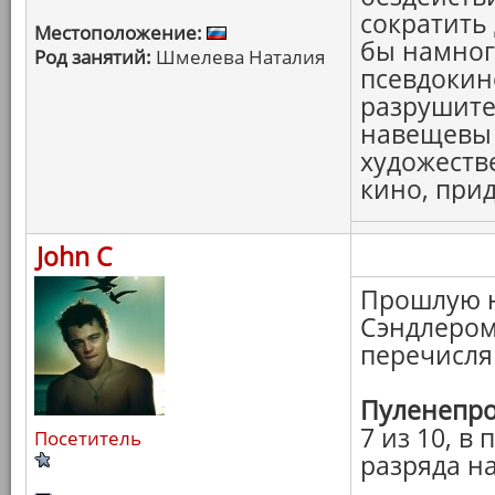
сократить 
Местоположение:
бы намног
Род занятий:
Шмелева Наталия
псевдокин
разрушите
навещевы 
художеств
кино, при
John C
Прошлую н
Сэндлером,
перечисля
Пуленепр
7 из 10, в
Посетитель
разряда на