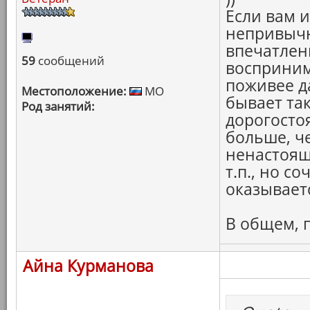
Если вам 
непривычн
впечатлени
59
сообщений
восприним
поживее д
Местоположение:
МО
бывает та
Род занятий:
дорогосто
больше, ч
ненастояще
т.п., но с
оказывает
В общем, 
Айна Курманова