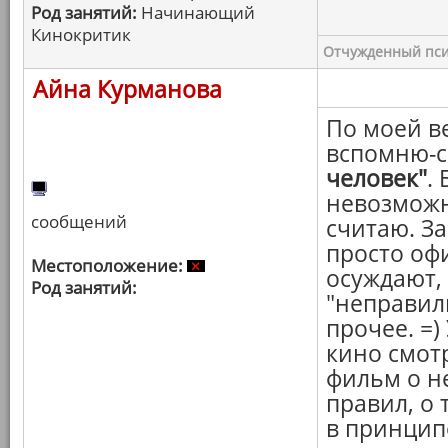
Род занятий:
Начинающий
Кинокритик
Отчужденный пси
Айна Курманова
По моей в
вспомню-с
человек"
.
невозможно
сообщений
считаю. З
просто офи
Местоположение:
осуждают, 
Род занятий:
"неправиль
прочее. =)
кино смот
фильм о н
правил, о
в принцип