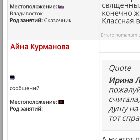
священных
Местоположение:
конечно ж
Владивосток
Классная 
Род занятий:
Сказочник
Errare humanum e
Айна Курманова
Quote
Ирина Л
сообщений
пожалуй
считала,
Местоположение:
душу на 
Род занятий:
тот спра
А ну этот 