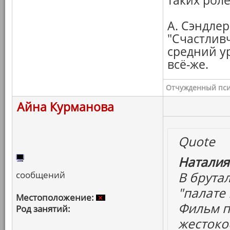
таких роле
А. Сэндлер
"Счастлив
средний у
всё-же.
Отчужденный пси
Айна Курманова
Quote
Наталия
сообщений
В брута
"палате 
Местоположение:
Фильм п
Род занятий:
жестокос