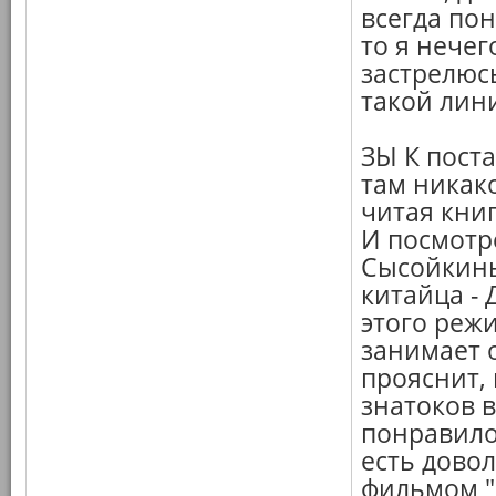
всегда пон
то я нечег
застрелюсь
такой лин
ЗЫ К поста
там никако
читая кни
И посмотр
Сысойкины
китайца -
этого режи
занимает о
прояснит, 
знатоков в
понравило
есть дово
фильмом "