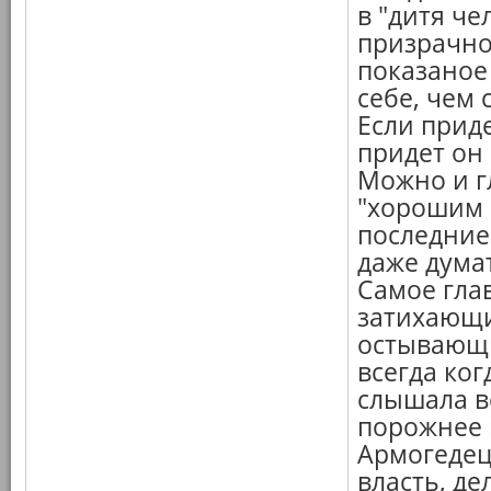
в "дитя че
призрачно
показаное
себе, чем
Если приде
придет он 
Можно и гл
"хорошим 
последние
даже дума
Самое глав
затихающи
остывающи
всегда ког
слышала в
порожнее н
Армогедец
власть, де