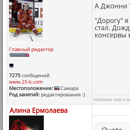
А Джонни Т
"Дорогу" 
стал. Дожд
консервы в
Главный редактор
7275
сообщений
www.25-k.com
Местоположение:
Самара
Род занятий:
редактирование :)
Изменяю мир к ле
Алина Ермолаева
Quote