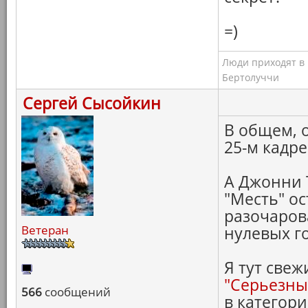
=)
Люди приходят в к
Бертолуччи
Сергей Сысойкин
В общем, 
25-м кадре
А Джонни Т
"Месть" ос
разочаров
Ветеран
нулевых г
Я тут свеж
"Серьезны
566
сообщений
в категор