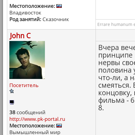
Местоположение:
Владивосток
Род занятий:
Сказочник
Errare humanum e
John C
Вчера веч
принципе 
нервы сво
половина 
что-ли, а 
смеяться.
Посетитель
концовку,
фильма - 6
8.
38
сообщений
http://www.pk-portal.ru
Местоположение:
Вымышленный мир