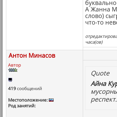
буквально 
А Жанна М
слово) сыг
что-то нев
отредактирова
часа(ов)
Антон Минасов
Автор
Quote
Айна Ку
419
сообщений
мусорны
респект.
Местоположение:
Род занятий: