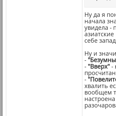
Ну да я по
начала зна
увидела - 
азиатские 
себе запад
Ну и значи
-
"Безумны
-
"Вверх"
-
просчитан
-
"Повелит
хвалить ес
вообщем т
настроена
разочаров