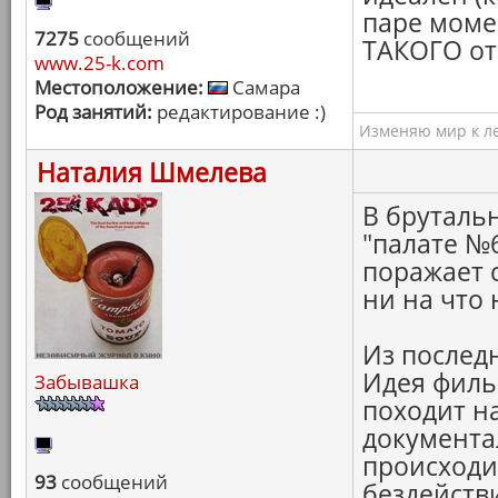
паре моме
7275
сообщений
ТАКОГО от
www.25-k.com
Местоположение:
Самара
Род занятий:
редактирование :)
Изменяю мир к ле
Наталия Шмелева
В брутальн
"палате №6
поражает 
ни на что 
Из последн
Идея филь
Забывашка
походит н
документа
происходи
93
сообщений
бездейств