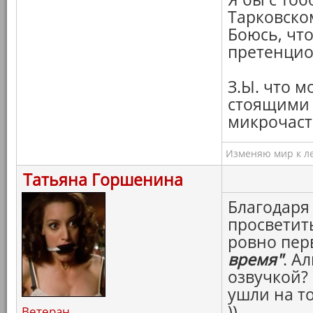
Тарковско
Боюсь, что
претенцио
З.Ы. что м
стоящими в
микрочаст
Изменяю мир к ле
Татьяна Горшенина
Благодаря
просветит
ровно пер
время"
. А
озвучкой?
ушли на т
))
Ветеран