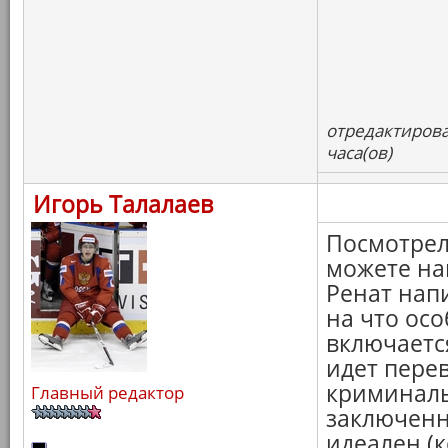
отредактирова
часа(ов)
Игорь Талалаев
Посмотрел
можете най
Ренат нап
на что ос
включаетс
идет пере
криминаль
Главный редактор
заключенн
идеален (