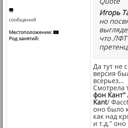
Quote
Игорь Т
сообщений
но посв
выгляде
Местоположение:
что ЛФТ
Род занятий:
претенц
Да тут не 
версия был
всерьез...
Смотрела 
фон Кант" 
Kant
/ Фасс
оно было 
как над кр
и т.д." он