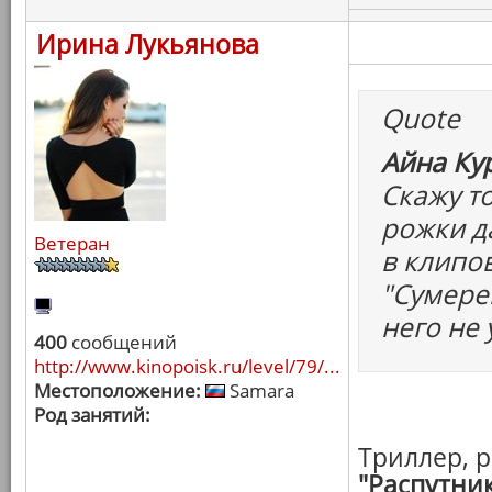
Ирина Лукьянова
Quote
Айна Ку
Cкажу т
рожки д
Ветеран
в клипов
"Сумерек
него не 
400
сообщений
http://www.kinopoisk.ru/level/79/...
Местоположение:
Samara
Род занятий:
Триллер, 
"Распутни