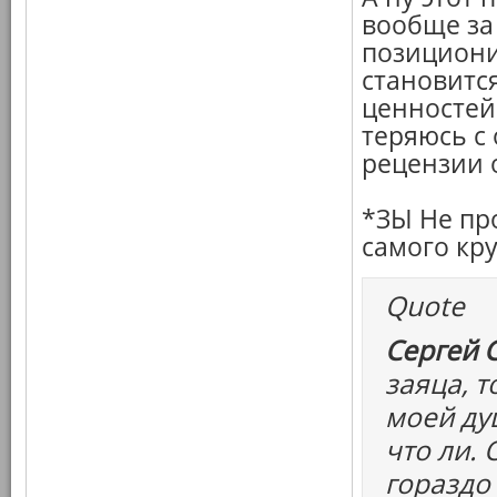
вообще за
позициони
становитс
ценностей 
теряюсь с
рецензии 
*ЗЫ Не пр
самого кр
Quote
Сергей 
заяца, т
моей ду
что ли.
гораздо