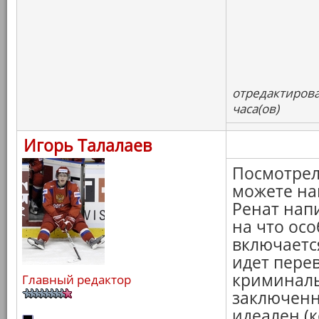
отредактирова
часа(ов)
Игорь Талалаев
Посмотрел
можете най
Ренат нап
на что ос
включаетс
идет пере
криминаль
Главный редактор
заключенн
идеален (