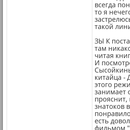
всегда пон
то я нечег
застрелюсь
такой лин
ЗЫ К поста
там никако
читая кни
И посмотр
Сысойкины
китайца -
этого режи
занимает о
прояснит, 
знатоков в
понравило
есть дово
фильмом "