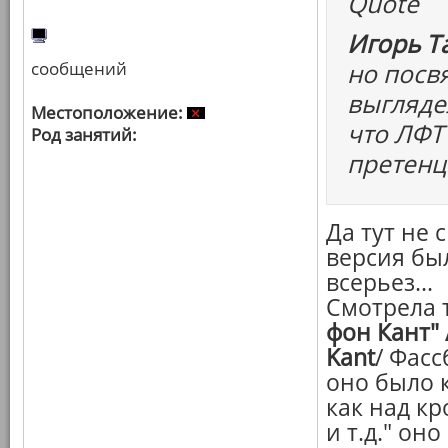
Quote
Игорь Т
сообщений
но посв
выгляде
Местоположение:
что ЛФТ
Род занятий:
претенц
Да тут не 
версия был
всерьез...
Смотрела 
фон Кант" 
Kant
/ Фасс
оно было 
как над кр
и т.д." он