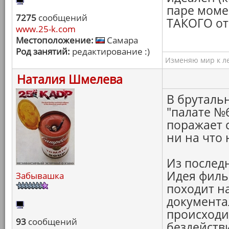
паре моме
7275
сообщений
ТАКОГО от
www.25-k.com
Местоположение:
Самара
Род занятий:
редактирование :)
Изменяю мир к ле
Наталия Шмелева
В брутальн
"палате №6
поражает 
ни на что 
Из последн
Идея филь
Забывашка
походит н
документа
происходи
93
сообщений
бездейств