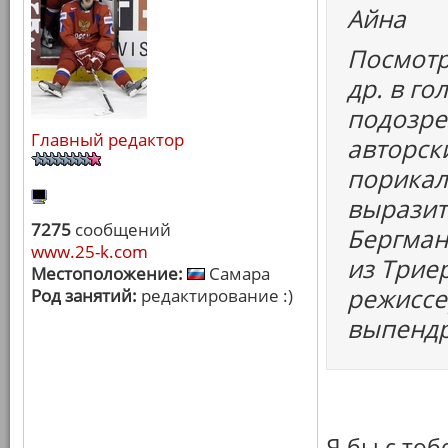
Айна
Посмотр
др. в г
подозрен
Главный редактор
авторск
порикал
выразить
7275
сообщений
Бергман,
www.25-k.com
из Трие
Местоположение:
Самара
режиссе
Род занятий:
редактирование :)
выпендр
Я бы с то