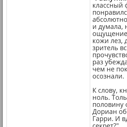
классный 
понравился
абсолютно
и думала, 
ощущение, 
кожи лез, 
зритель вс
прочувство
раз убежда
чем не пок
осознали.
К слову, к
ноль. Толь
половину ф
Дориан об
Гарри. И в
секрет?"