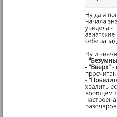
Ну да я по
начала зна
увидела - 
азиатские 
себе запад
Ну и значи
-
"Безумны
-
"Вверх"
-
просчитан
-
"Повелит
хвалить ес
вообщем т
настроена
разочаров