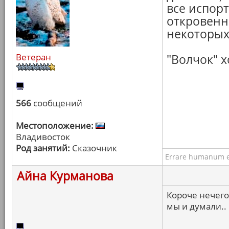
все испор
откровенн
некоторых
Ветеран
"Волчок" х
566
сообщений
Местоположение:
Владивосток
Род занятий:
Сказочник
Errare humanum e
Айна Курманова
Короче нечего
мы и думали..