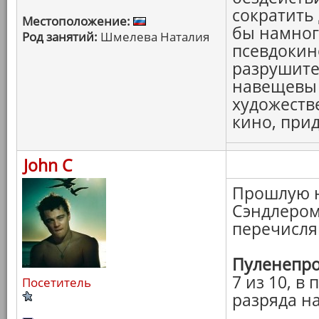
сократить 
Местоположение:
бы намног
Род занятий:
Шмелева Наталия
псевдокин
разрушите
навещевы 
художеств
кино, при
John C
Прошлую н
Сэндлером,
перечисля
Пуленепр
7 из 10, в
Посетитель
разряда на