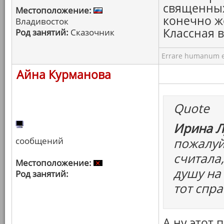
священных
Местоположение:
конечно ж
Владивосток
Классная 
Род занятий:
Сказочник
Errare humanum e
Айна Курманова
Quote
Ирина Л
сообщений
пожалуй
считала,
Местоположение:
душу на 
Род занятий:
тот спра
А ну этот 