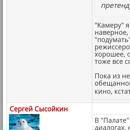
претенд
"Камеру" я
наверное,
"подумать"
режиссеров
хорошее, 
тоже все с
Пока из н
обещанног
кино, кста
Сергей Сысойкин
В "Палате"
диалогах,