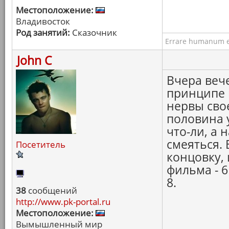
Местоположение:
Владивосток
Род занятий:
Сказочник
Errare humanum e
John C
Вчера веч
принципе 
нервы сво
половина 
что-ли, а 
смеяться.
Посетитель
концовку,
фильма - 6
8.
38
сообщений
http://www.pk-portal.ru
Местоположение:
Вымышленный мир