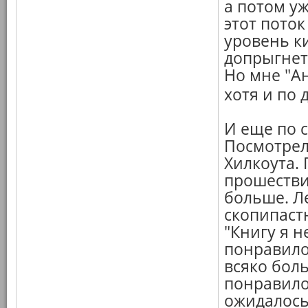
а потом у
этот поток
уровень ки
допрыгнет.
Но мне "Ан
хотя и по 
И еще по 
Посмотре
Хилкоута.
прошестви
больше. Л
скопипастю
"Книгу я н
понравило
всяко боль
понравилос
ожидалось