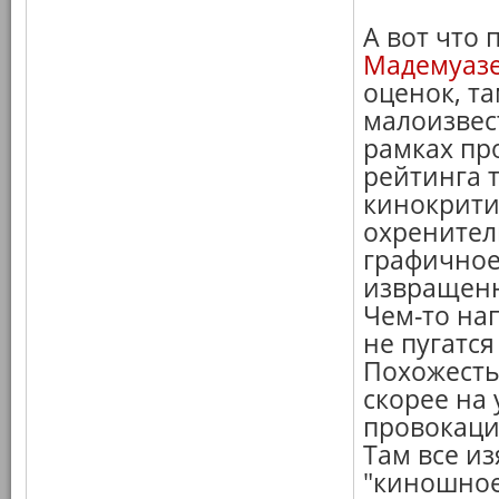
А вот что 
Мадемуаз
оценок, та
малоизвест
рамках про
рейтинга 
кинокритик
охренител
графичное
извращенно
Чем-то на
не пугатся
Похожесть
скорее на 
провокаций
Там все и
"киношное