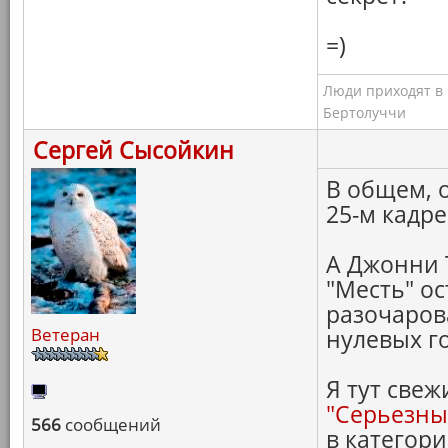
=)
Люди приходят в к
Бертолуччи
Сергей Сысойкин
В общем, 
25-м кадре
А Джонни Т
"Месть" ос
разочаров
Ветеран
нулевых г
Я тут свеж
"Серьезны
566
сообщений
в категор