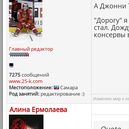
А Джонни Т
"Дорогу" 
стал. Дожд
консервы в
Главный редактор
7275
сообщений
www.25-k.com
Местоположение:
Самара
Род занятий:
редактирование :)
Изменяю мир к ле
Алина Ермолаева
Quote