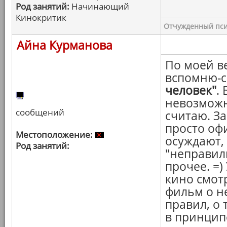
Род занятий:
Начинающий
Кинокритик
Отчужденный пси
Айна Курманова
По моей в
вспомню-с
человек"
.
невозможно
сообщений
считаю. З
просто офи
Местоположение:
осуждают, 
Род занятий:
"неправиль
прочее. =)
кино смот
фильм о н
правил, о
в принцип