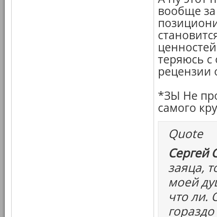
вообще за
позициони
становитс
ценностей 
теряюсь с
рецензии 
*ЗЫ Не пр
самого кр
Quote
Сергей 
заяца, т
моей ду
что ли.
гораздо