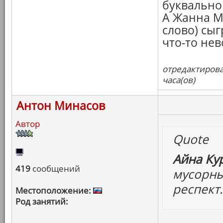
буквально 
А Жанна М
слово) сыг
что-то нев
отредактирова
часа(ов)
Антон Минасов
Автор
Quote
Айна Ку
419
сообщений
мусорны
респект.
Местоположение:
Род занятий: