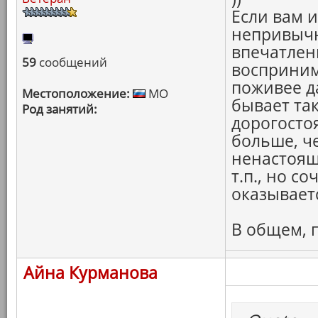
Если вам 
непривычн
впечатлени
59
сообщений
восприним
поживее д
Местоположение:
МО
бывает та
Род занятий:
дорогосто
больше, ч
ненастояще
т.п., но с
оказывает
В общем, 
Айна Курманова