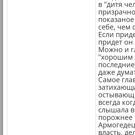
в "дитя че
призрачно
показаное
себе, чем
Если приде
придет он 
Можно и гл
"хорошим 
последние
даже дума
Самое глав
затихающи
остывающи
всегда ког
слышала в
порожнее н
Армогедец
власть, де