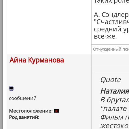
таких роле
А. Сэндлер
"Счастлив
средний у
всё-же.
Отчужденный пси
Айна Курманова
Quote
Наталия
сообщений
В брута
"палате 
Местоположение:
Фильм п
Род занятий:
жестокос