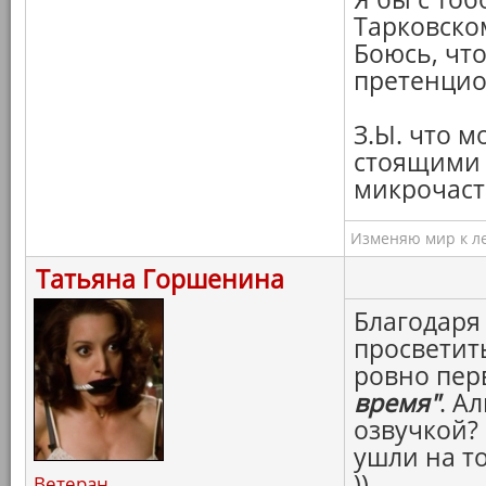
Тарковско
Боюсь, что
претенцио
З.Ы. что м
стоящими в
микрочаст
Изменяю мир к ле
Татьяна Горшенина
Благодаря
просветит
ровно пер
время"
. А
озвучкой?
ушли на т
))
Ветеран