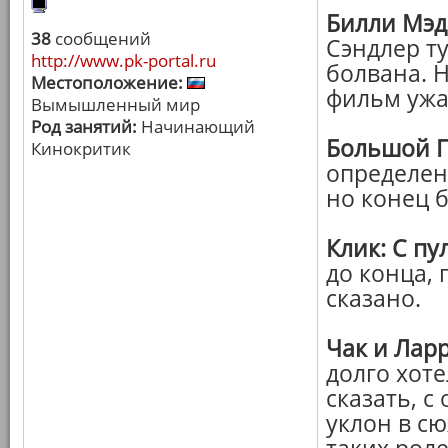
Билли Мэд
38
сообщений
Сэндлер ту
http://www.pk-portal.ru
болвана. Н
Местоположение:
фильм ужас
Вымышленный мир
Род занятий:
Начинающий
Большой 
Кинокритик
определен
но конец б
Клик: С п
до конца, 
сказано.
Чак и Лар
долго хоте
сказать, с
уклон в сю