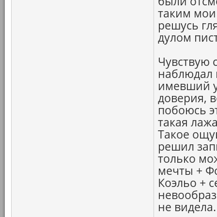
были отсм
таким мои
решусь гля
дулом пист
Чувствую 
наблюдал 
имевший у
доверия, в
побоюсь э
такая лаж
Такое ощу
решил зап
только мож
мечты + Ф
Коэльо + с
невообрази
не видела.