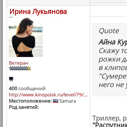
Ирина Лукьянова
Quote
Айна Ку
Cкажу т
рожки д
Ветеран
в клипов
"Сумерек
него не 
400
сообщений
http://www.kinopoisk.ru/level/79/...
Местоположение:
Samara
Род занятий:
Триллер, 
"Распутни