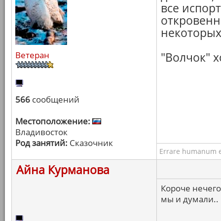
все испор
откровенн
некоторых
Ветеран
"Волчок" х
566
сообщений
Местоположение:
Владивосток
Род занятий:
Сказочник
Errare humanum e
Айна Курманова
Короче нечего
мы и думали..