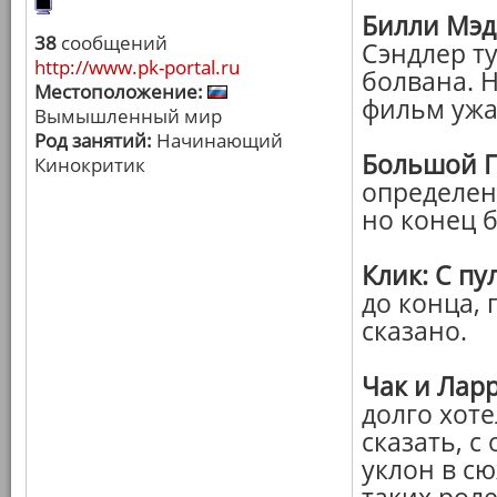
Билли Мэд
38
сообщений
Сэндлер ту
http://www.pk-portal.ru
болвана. Н
Местоположение:
фильм ужас
Вымышленный мир
Род занятий:
Начинающий
Большой 
Кинокритик
определен
но конец б
Клик: С п
до конца, 
сказано.
Чак и Лар
долго хоте
сказать, с
уклон в сю