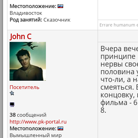
Местоположение:
Владивосток
Род занятий:
Сказочник
Errare humanum e
John C
Вчера веч
принципе 
нервы сво
половина 
что-ли, а 
смеяться.
Посетитель
концовку,
фильма - 6
8.
38
сообщений
http://www.pk-portal.ru
Местоположение:
Вымышленный мир