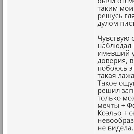
были отсм
таким мои
решусь гля
дулом пист
Чувствую 
наблюдал 
имевший у
доверия, в
побоюсь э
такая лаж
Такое ощу
решил зап
только мож
мечты + Ф
Коэльо + с
невообрази
не видела.