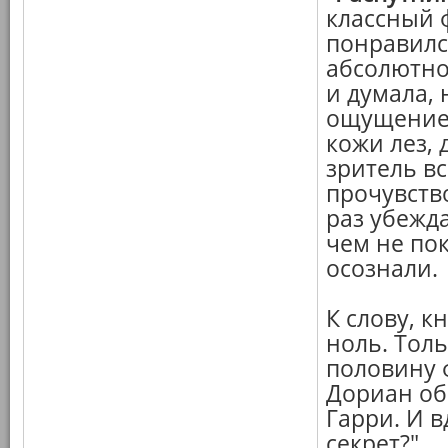
классный 
понравился
абсолютно
и думала, 
ощущение, 
кожи лез, 
зритель вс
прочувство
раз убежда
чем не пок
осознали.
К слову, к
ноль. Толь
половину ф
Дориан об
Гарри. И в
секрет?"