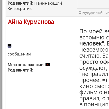
Род занятий:
Начинающий
Кинокритик
Отчужденный пси
Айна Курманова
По моей в
вспомню-с
человек"
.
невозможно
сообщений
считаю. З
просто офи
Местоположение:
осуждают, 
Род занятий:
"неправиль
прочее. =)
кино смот
фильм о н
правил, о
в принцип