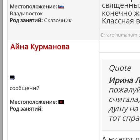
священных
Местоположение:
конечно ж
Владивосток
Классная 
Род занятий:
Сказочник
Errare humanum e
Айна Курманова
Quote
Ирина Л
сообщений
пожалуй
считала,
Местоположение:
душу на 
Род занятий:
тот спра
А ну этот 