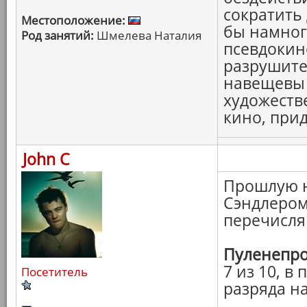
сократить 
Местоположение:
бы намног
Род занятий:
Шмелева Наталия
псевдокин
разрушите
навещевы 
художеств
кино, при
John C
Прошлую н
Сэндлером,
перечисля
Пуленепр
7 из 10, в
Посетитель
разряда на