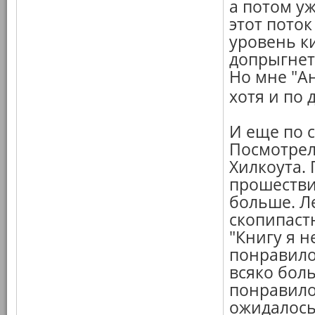
а потом у
этот поток
уровень ки
допрыгнет.
Но мне "Ан
хотя и по 
И еще по 
Посмотре
Хилкоута.
прошестви
больше. Л
скопипастю
"Книгу я н
понравило
всяко боль
понравилос
ожидалось