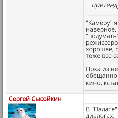
претенд
"Камеру" я
наверное,
"подумать"
режиссеров
хорошее, 
тоже все с
Пока из н
обещанног
кино, кста
Сергей Сысойкин
В "Палате"
диалогах,