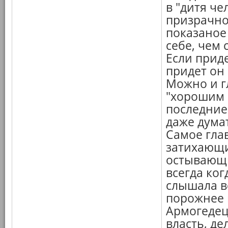
в "дитя че
призрачно
показаное
себе, чем
Если приде
придет он 
Можно и гл
"хорошим 
последние
даже дума
Самое глав
затихающи
остывающи
всегда ког
слышала в
порожнее н
Армогедец
власть, де