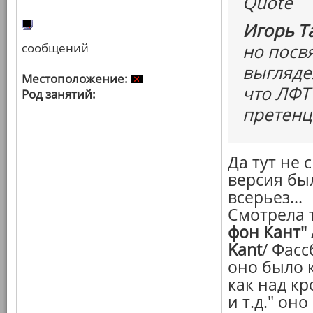
Quote
Игорь Т
сообщений
но посв
выгляде
Местоположение:
что ЛФТ
Род занятий:
претенц
Да тут не 
версия был
всерьез...
Смотрела 
фон Кант" 
Kant
/ Фасс
оно было 
как над кр
и т.д." он