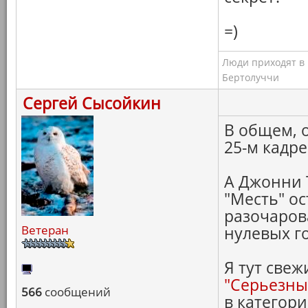
=)
Люди приходят в к
Бертолуччи
Сергей Сысойкин
В общем, 
25-м кадре
А Джонни Т
"Месть" ос
разочаров
Ветеран
нулевых г
Я тут свеж
"Серьезны
566
сообщений
в категор