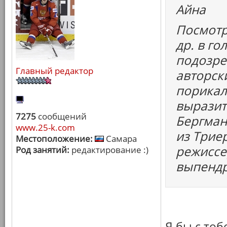
Айна
Посмотр
др. в г
подозрен
Главный редактор
авторск
порикал
выразить
7275
сообщений
Бергман,
www.25-k.com
из Трие
Местоположение:
Самара
режиссе
Род занятий:
редактирование :)
выпендр
Я бы с то