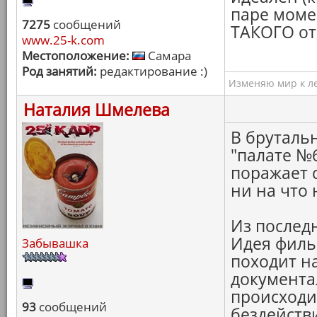
паре моме
7275
сообщений
ТАКОГО от
www.25-k.com
Местоположение:
Самара
Род занятий:
редактирование :)
Изменяю мир к ле
Наталия Шмелева
В брутальн
"палате №6
поражает 
ни на что 
Из последн
Идея филь
Забывашка
походит н
документа
происходи
93
сообщений
бездейств