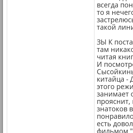
всегда пон
то я нечег
застрелюсь
такой лин
ЗЫ К поста
там никако
читая кни
И посмотр
Сысойкины
китайца -
этого режи
занимает о
прояснит, 
знатоков в
понравило
есть дово
фильмом "