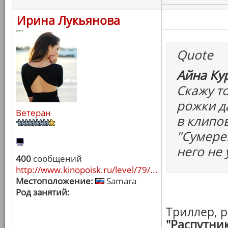
Ирина Лукьянова
Quote
Айна Ку
Cкажу т
рожки д
Ветеран
в клипов
"Сумерек
него не 
400
сообщений
http://www.kinopoisk.ru/level/79/...
Местоположение:
Samara
Род занятий:
Триллер, 
"Распутни