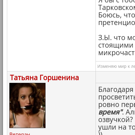
Тарковско
Боюсь, что
претенцио
З.Ы. что м
стоящими в
микрочаст
Изменяю мир к ле
Татьяна Горшенина
Благодаря
просветит
ровно пер
время"
. А
озвучкой?
ушли на т
))
Ветеран