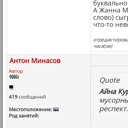
буквально 
А Жанна М
слово) сыг
что-то нев
отредактирова
часа(ов)
Антон Минасов
Автор
Quote
Айна Ку
419
сообщений
мусорны
респект.
Местоположение:
Род занятий: