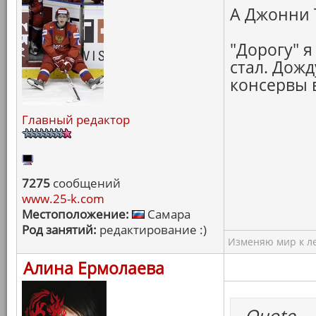
А Джонни Т
"Дорогу" 
стал. Дожд
консервы в
Главный редактор
7275
сообщений
www.25-k.com
Местоположение:
Самара
Род занятий:
редактирование :)
Изменяю мир к ле
Алина Ермолаева
Quote