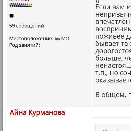
Если вам 
непривычн
впечатлени
59
сообщений
восприним
поживее д
Местоположение:
МО
бывает та
Род занятий:
дорогосто
больше, ч
ненастояще
т.п., но с
оказывает
В общем, 
Айна Курманова