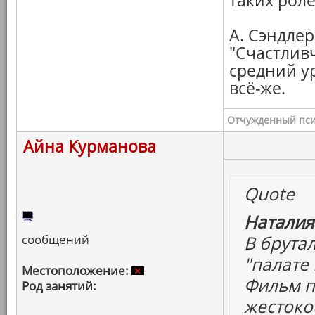
таких роле
А. Сэндлер
"Счастлив
средний у
всё-же.
Отчужденный пси
Айна Курманова
Quote
Наталия
сообщений
В брута
"палате 
Местоположение:
Фильм п
Род занятий:
жестокос