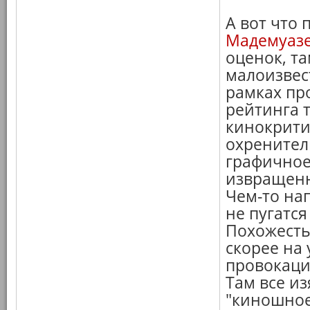
А вот что 
Мадемуаз
оценок, та
малоизвест
рамках про
рейтинга 
кинокритик
охренител
графичное
извращенно
Чем-то на
не пугатся
Похожесть
скорее на 
провокаций
Там все и
"киношное