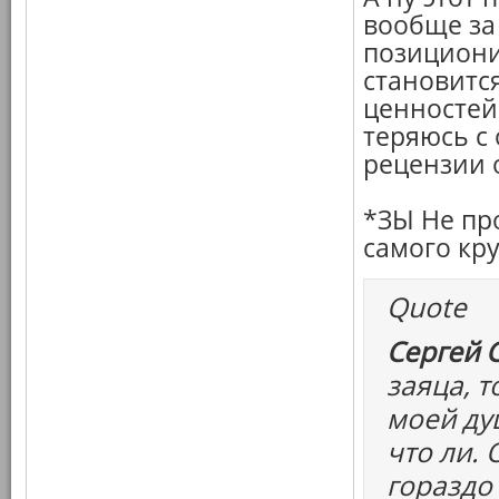
вообще за
позициони
становитс
ценностей 
теряюсь с
рецензии 
*ЗЫ Не пр
самого кр
Quote
Сергей 
заяца, т
моей ду
что ли.
гораздо