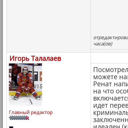
отредактирова
часа(ов)
Игорь Талалаев
Посмотрел
можете най
Ренат нап
на что ос
включаетс
идет пере
криминаль
Главный редактор
заключенн
идеален (