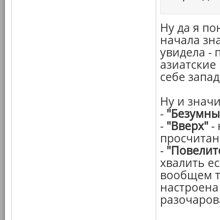
Ну да я по
начала зна
увидела - 
азиатские 
себе запад
Ну и значи
-
"Безумны
-
"Вверх"
-
просчитан
-
"Повелит
хвалить ес
вообщем т
настроена
разочаров