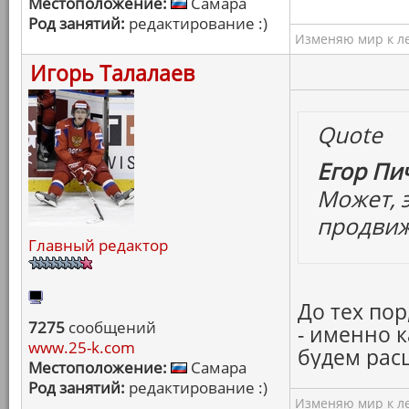
Местоположение:
Самара
Род занятий:
редактирование :)
Изменяю мир к ле
Игорь Талалаев
Quote
Егор Пич
Может, 
продви
Главный редактор
До тех пор
7275
сообщений
- именно 
www.25-k.com
будем рас
Местоположение:
Самара
Род занятий:
редактирование :)
Изменяю мир к ле