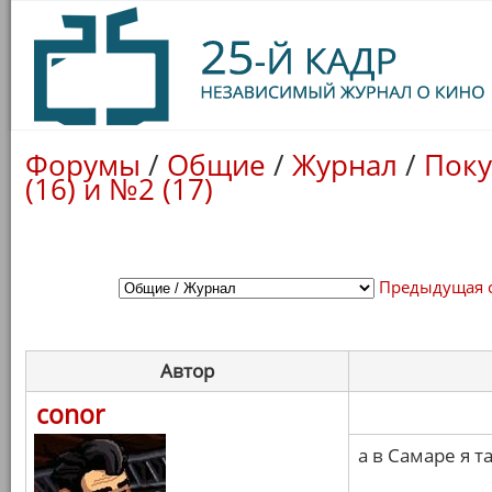
Форумы
/
Общие
/
Журнал
/
Поку
(16) и №2 (17)
Предыдущая 
Автор
conor
а в Самаре я 