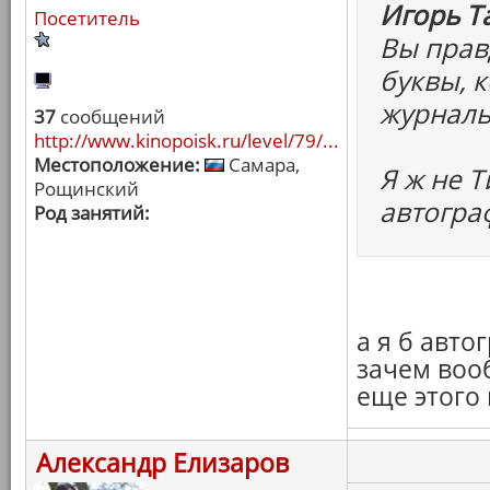
Игорь Т
Посетитель
Вы прав
буквы, 
журналь
37
сообщений
http://www.kinopoisk.ru/level/79/...
Местоположение:
Самара,
Я ж не 
Рощинский
автограф
Род занятий:
а я б авто
зачем воо
еще этого 
Александр Елизаров