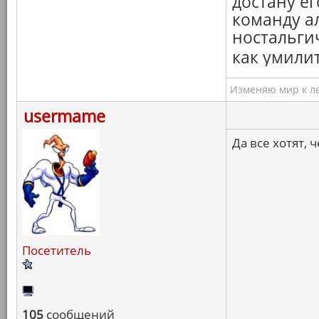
достану е
команду а
ностальги
как умили
Изменяю мир к ле
usermame
Да все хотят, ч
Посетитель
105
сообщений