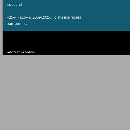
совести!
«25-й кадр» © 2009-2025. Почти все права
защищены
Работает на Seditio