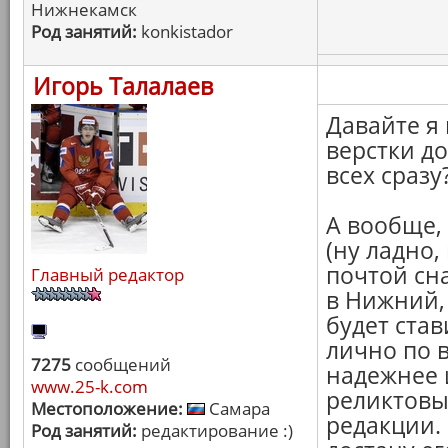
Нижнекамск
Род занятий:
konkistador
Игорь Талалаев
Давайте я
верстки до
всех сразу?
А вообще, 
(ну ладно
почтой сна
Главный редактор
в Нижний, 
будет став
лично по 
7275
сообщений
надежнее и
www.25-k.com
реликтовы
Местоположение:
Самара
редакции. 
Род занятий:
редактирование :)