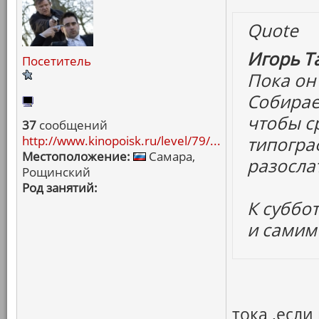
Quote
Игорь Т
Посетитель
Пока он
Собирае
чтобы ср
37
сообщений
http://www.kinopoisk.ru/level/79/...
типогра
Местоположение:
Самара,
разосла
Рощинский
Род занятий:
К суббот
и самим
тока ,если