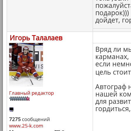
пожалуйст
подарок)))
дойдет, го
Игорь Талалаев
Вряд ли м
карманах, 
если немн
цель стои
Автограф н
Главный редактор
нашей ком
для развит
гордиться,
7275
сообщений
www.25-k.com