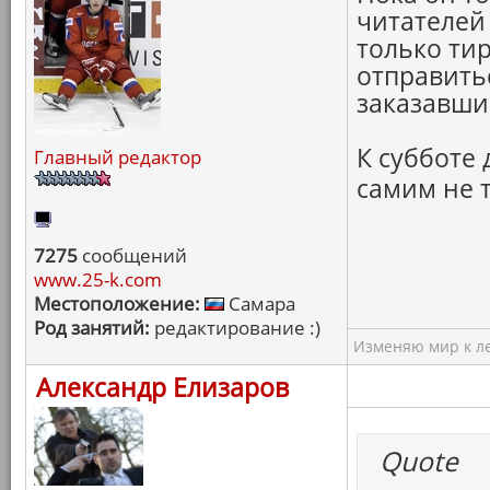
читателей 
только ти
отправитьс
заказавши
К субботе 
Главный редактор
самим не 
7275
сообщений
www.25-k.com
Местоположение:
Самара
Род занятий:
редактирование :)
Изменяю мир к ле
Александр Елизаров
Quote