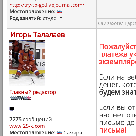
http://try-to-go.livejournal.com/
Местоположение:
Род занятий:
студент
Сам захотел царс
Игорь Талалаев
Пожалуйст
платежа у
экземпляр
Если на в
денег, кот
будем зна
Главный редактор
Если вы от
нас нет от
7275
сообщений
письмо до
www.25-k.com
письма!
Местоположение:
Самара