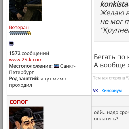
konkista
Желаю в
не мог 
Ветеран
"Крупне
1572
сообщений
Бегать по
www.25-k.com
А вообще 
Местоположение:
Санкт-
Петербург
Род занятий:
я тут мимо
Темная сторона "
проходил
VK
|
Кинориум
conor
оёй.. надо сро
оплатить?