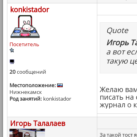
konkistador
Quote
Игорь Т
Посетитель
а вот ес
такую ц
20
сообщений
Местоположение:
Желаю вам 
Нижнекамск
писать на
Род занятий:
konkistador
журнал о к
Игорь Талалаев
За такой тост я