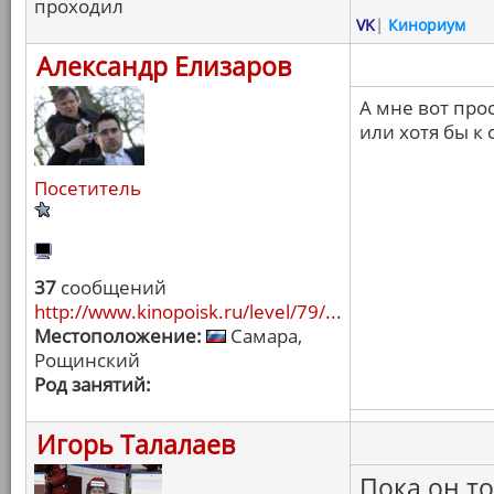
проходил
VK
|
Кинориум
Александр Елизаров
А мне вот про
или хотя бы к 
Посетитель
37
сообщений
http://www.kinopoisk.ru/level/79/...
Местоположение:
Самара,
Рощинский
Род занятий:
Игорь Талалаев
Пока он т