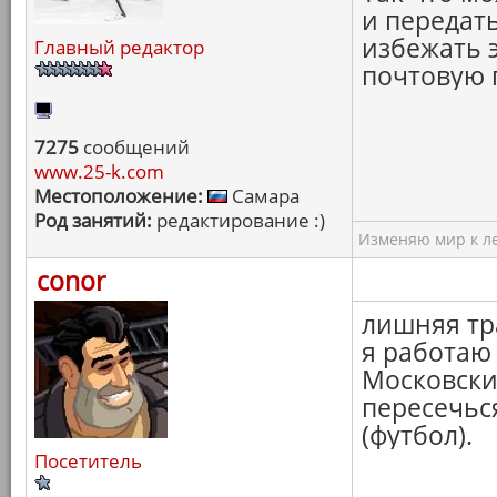
и передать
избежать э
Главный редактор
почтовую 
7275
сообщений
www.25-k.com
Местоположение:
Самара
Род занятий:
редактирование :)
Изменяю мир к ле
conor
лишняя тра
я работаю
Московски
пересечьс
(футбол).
Посетитель