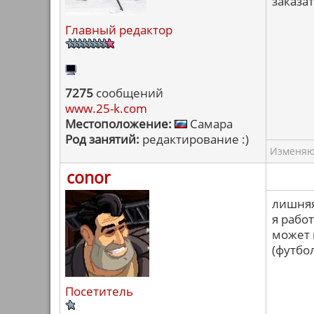
заказа
Главный редактор
7275
сообщений
www.25-k.com
Местоположение:
Самара
Род занятий:
редактирование :)
Изменяю 
conor
лишняя 
я рабо
может 
(футбол
Посетитель