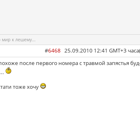
мир к лешему...
#
6468
25.09.2010 12:41 GMT+3 ча
 похоже после первого номера с травмой запястья буд
..
стати тоже хочу