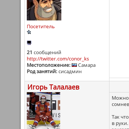
Посетитель
21
сообщений
http://twitter.com/conor_ks
Местоположение:
Самара
Род занятий:
сисадмин
Игорь Талалаев
Можно 
сомнев
Так чт
в руки