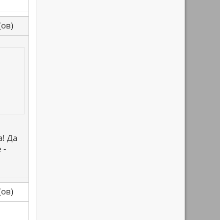
са(ов)
! Да
 -
са(ов)