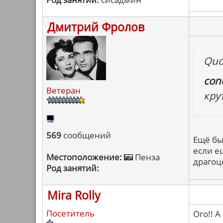
Дмитрий Фролов
Quo
cono
Ветеран
кру
569
сообщений
Ещё бы
если е
Местоположение:
Пенза
драгоц
Род занятий:
Mira Rolly
Посетитель
Ого!! 