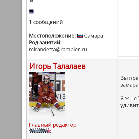
1
сообщений
Местоположение:
Самара
Род занятий:
mirandetta@rambler.ru
Игорь Талалаев
Вы пра
замара
Я ж не
удивит
Главный редактор