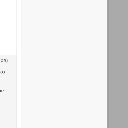
са(ов)
ко
не