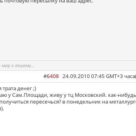
ть почтовую пересылку на ваш адрес.
мир к лешему...
#
6408
24.09.2010 07:45 GMT+3 ча
трата денег ;)
таю у Сам.Площади, живу у тц Московский. как-нибуд
получиться пересечься? в понедельник на металлург
).