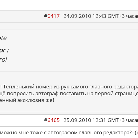
#
6417
24.09.2010 12:43 GMT+3 ча
te
r :
то!
! Тёпленький номер из рук самого главного редактора
щё попросить автограф поставить на первой странице
енный эксклюзив же!
#
6465
25.09.2010 12:31 GMT+3 ча
А можно мне тоже с автографом главного редактора?=))