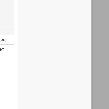
са(ов)
ет