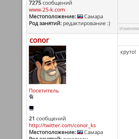
7275
сообщений
www.25-k.com
Местоположение:
Самара
Род занятий:
редактирование :)
Изменяю 
conor
круто!
Посетитель
21
сообщений
http://twitter.com/conor_ks
Местоположение:
Самара
Род занятий:
сисадмин