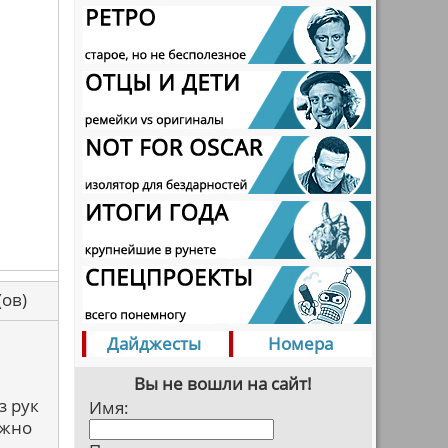
са(ов)
Дайджесты
Номера
Вы не вошли на сайт!
з рук
Имя:
ожно