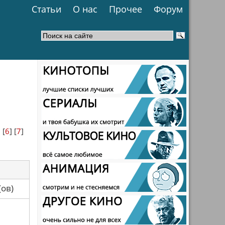
Статьи
О нас
Прочее
Форум
] [
6
] [
7
]
са(ов)