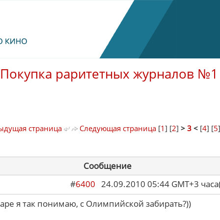
Покупка раритетных журналов №1
ыдущая страница
Следующая страница
[
1
] [
2
]
>
3
<
[
4
] [
5
Сообщение
#
6400
24.09.2010 05:44 GMT+3 ча
маре я так понимаю, с Олимпийской забирать?))