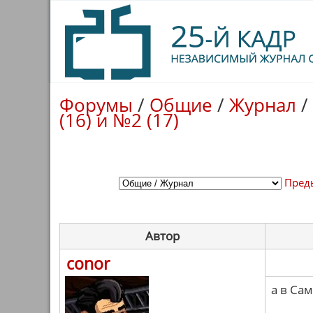
Форумы
/
Общие
/
Журнал
/
(16) и №2 (17)
Пред
Автор
conor
а в Са