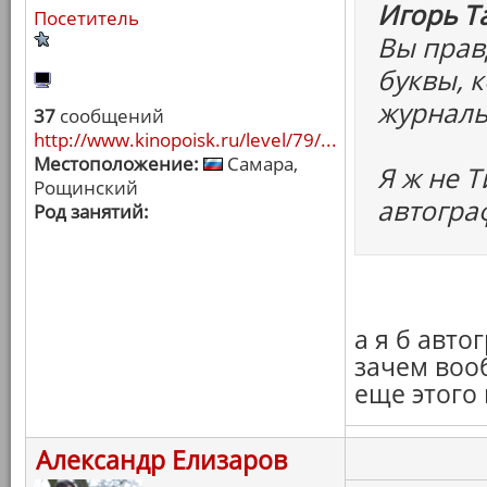
Игорь Т
Посетитель
Вы прав
буквы, 
журналь
37
сообщений
http://www.kinopoisk.ru/level/79/...
Местоположение:
Самара,
Я ж не 
Рощинский
автограф
Род занятий:
а я б авто
зачем воо
еще этого 
Александр Елизаров