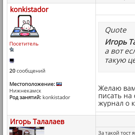
konkistador
Quote
Игорь Т
Посетитель
а вот ес
такую ц
20
сообщений
Местоположение:
Желаю вам 
Нижнекамск
писать на
Род занятий:
konkistador
журнал о к
Игорь Талалаев
За такой тост я