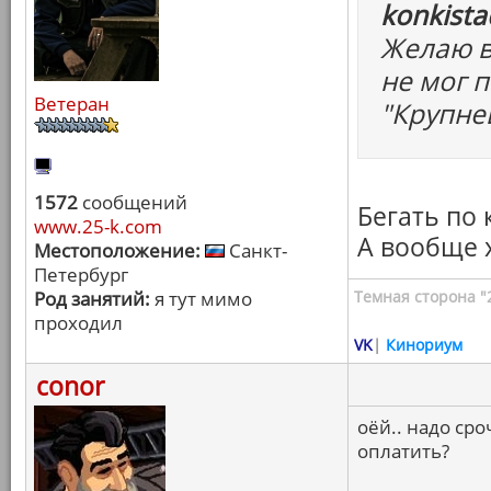
konkista
Желаю в
не мог 
Ветеран
"Крупне
1572
сообщений
Бегать по
www.25-k.com
А вообще 
Местоположение:
Санкт-
Петербург
Род занятий:
я тут мимо
Темная сторона "
проходил
VK
|
Кинориум
conor
оёй.. надо сро
оплатить?