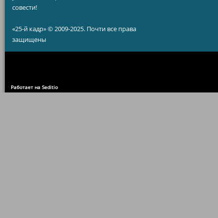
совести!
«25-й кадр» © 2009-2025. Почти все права
защищены
Работает на Seditio