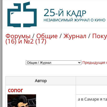
Форумы
/
Общие
/
Журнал
/
Поку
(16) и №2 (17)
Предыдущая 
Автор
conor
а в Самаре я 