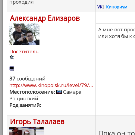
проходил
VK
|
Кинориум
Александр Елизаров
А мне вот про
или хотя бы к 
Посетитель
37
сообщений
http://www.kinopoisk.ru/level/79/...
Местоположение:
Самара,
Рощинский
Род занятий:
Игорь Талалаев
Пока он т