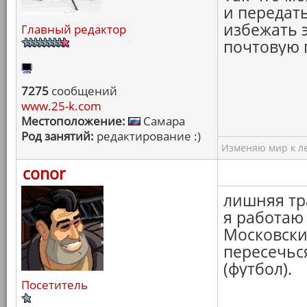
и передать
избежать э
Главный редактор
почтовую 
7275
сообщений
www.25-k.com
Местоположение:
Самара
Род занятий:
редактирование :)
Изменяю мир к ле
conor
лишняя тра
я работаю
Московски
пересечьс
(футбол).
Посетитель