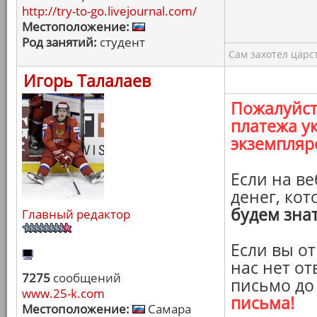
http://try-to-go.livejournal.com/
Местоположение:
Род занятий:
студент
Сам захотел царс
Игорь Талалаев
Пожалуйст
платежа у
экземпляр
Если на в
денег, кот
будем зна
Главный редактор
Если вы от
нас нет от
7275
сообщений
письмо до
www.25-k.com
письма!
Местоположение:
Самара