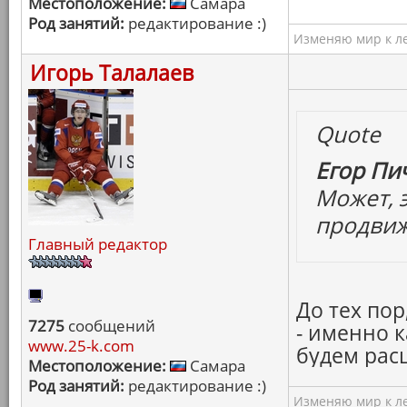
Местоположение:
Самара
Род занятий:
редактирование :)
Изменяю мир к ле
Игорь Талалаев
Quote
Егор Пич
Может, 
продви
Главный редактор
До тех пор
7275
сообщений
- именно 
www.25-k.com
будем рас
Местоположение:
Самара
Род занятий:
редактирование :)
Изменяю мир к ле