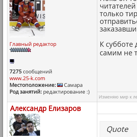
читателей 
только ти
отправитьс
заказавши
К субботе 
Главный редактор
самим не 
7275
сообщений
www.25-k.com
Местоположение:
Самара
Род занятий:
редактирование :)
Изменяю мир к ле
Александр Елизаров
Quote