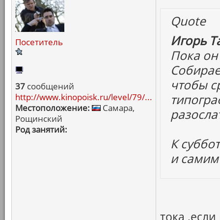
Quote
Игорь Т
Посетитель
Пока он
Собирае
чтобы ср
37
сообщений
http://www.kinopoisk.ru/level/79/...
типогра
Местоположение:
Самара,
разосла
Рощинский
Род занятий:
К суббот
и самим
тока ,если