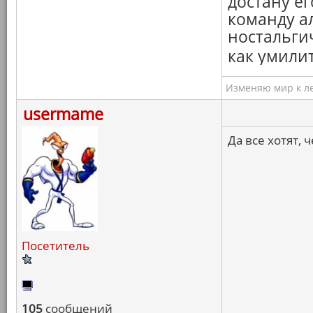
достану е
команду а
ностальги
как умили
Изменяю мир к ле
usermame
Да все хотят, ч
Посетитель
105
сообщений