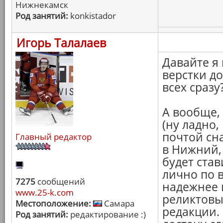
Нижнекамск
Род занятий:
konkistador
Игорь Талалаев
Давайте я
верстки до
всех сразу?
А вообще, 
(ну ладно
почтой сна
Главный редактор
в Нижний, 
будет став
лично по 
7275
сообщений
надежнее и
www.25-k.com
реликтовы
Местоположение:
Самара
редакции. 
Род занятий:
редактирование :)