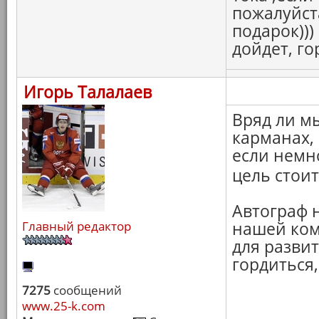
пожалуйст
подарок)))
дойдет, го
Игорь Талалаев
Вряд ли м
карманах, 
если немн
цель стои
Автограф н
Главный редактор
нашей ком
для развит
гордиться,
7275
сообщений
www.25-k.com