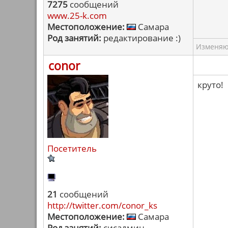
7275
сообщений
www.25-k.com
Местоположение:
Самара
Род занятий:
редактирование :)
Изменяю 
conor
круто!
Посетитель
21
сообщений
http://twitter.com/conor_ks
Местоположение:
Самара
Род занятий:
сисадмин