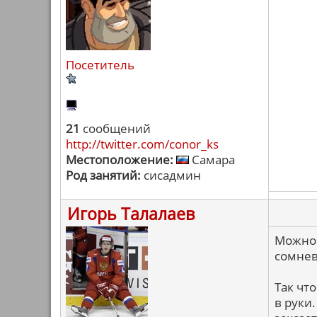
Посетитель
21
сообщений
http://twitter.com/conor_ks
Местоположение:
Самара
Род занятий:
сисадмин
Игорь Талалаев
Можно 
сомнев
Так чт
в руки