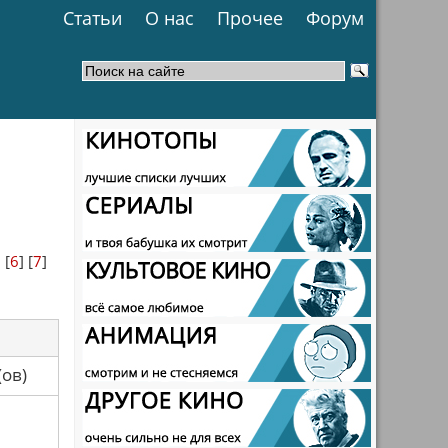
Статьи
О нас
Прочее
Форум
] [
6
] [
7
]
са(ов)