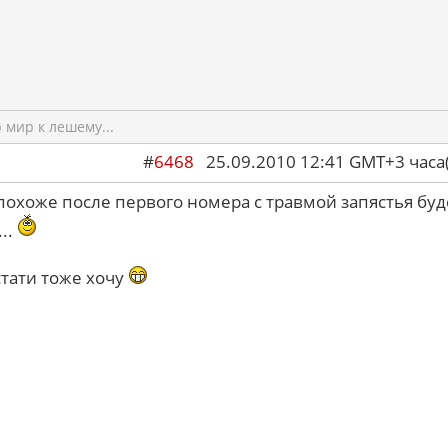
мир к лешему...
#
6468
25.09.2010 12:41 GMT+3 ча
 похоже после первого номера с травмой запястья буд
..
стати тоже хочу