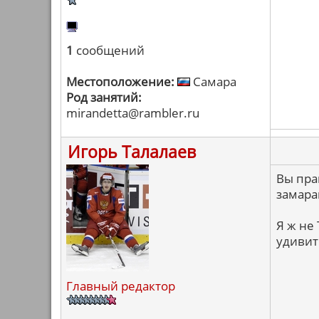
1
сообщений
Местоположение:
Самара
Род занятий:
mirandetta@rambler.ru
Игорь Талалаев
Вы пра
замара
Я ж не
удивит
Главный редактор