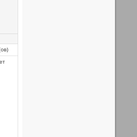
са(ов)
ет