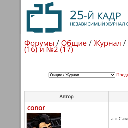
Форумы
/
Общие
/
Журнал
/
(16) и №2 (17)
Пред
Автор
conor
а в Са