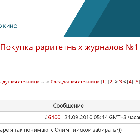
Покупка раритетных журналов №1
ыдущая страница
Следующая страница
[
1
] [
2
]
>
3
<
[
4
] [
5
Сообщение
#
6400
24.09.2010 05:44 GMT+3 ча
маре я так понимаю, с Олимпийской забирать?))