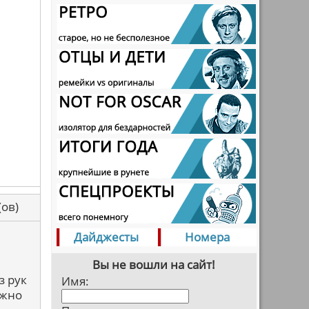
са(ов)
Дайджесты
Номера
Вы не вошли на сайт!
з рук
Имя:
ожно