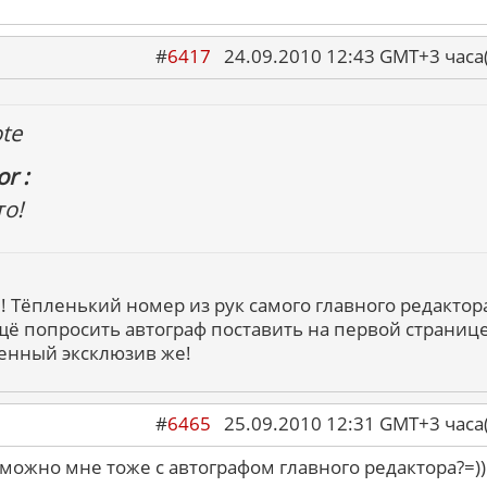
#
6417
24.09.2010 12:43 GMT+3 ча
te
r :
то!
! Тёпленький номер из рук самого главного редактора
щё попросить автограф поставить на первой странице
енный эксклюзив же!
#
6465
25.09.2010 12:31 GMT+3 ча
А можно мне тоже с автографом главного редактора?=))