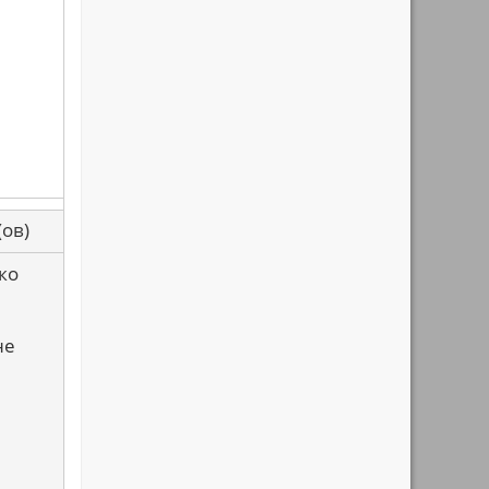
са(ов)
ко
не