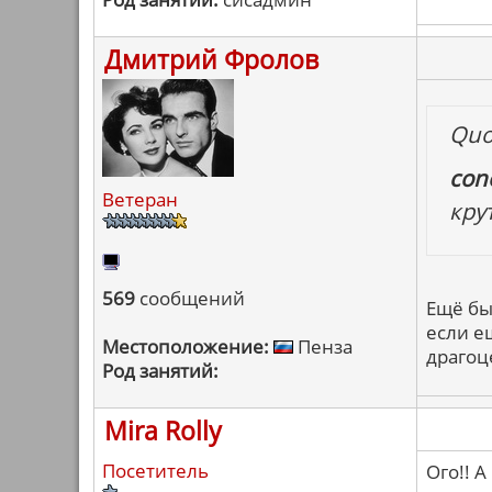
Дмитрий Фролов
Quo
cono
Ветеран
кру
569
сообщений
Ещё бы
если е
Местоположение:
Пенза
драгоц
Род занятий:
Mira Rolly
Посетитель
Ого!! 