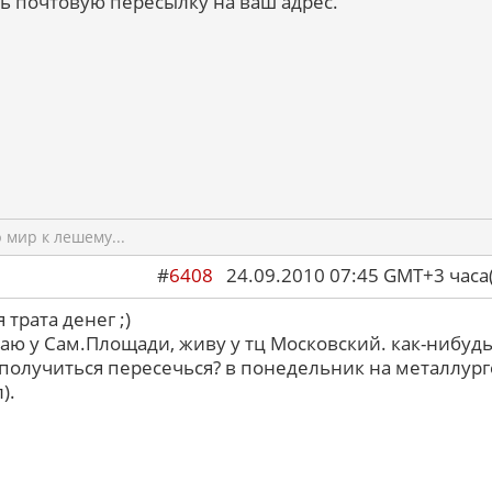
ть почтовую пересылку на ваш адрес.
мир к лешему...
#
6408
24.09.2010 07:45 GMT+3 ча
трата денег ;)
таю у Сам.Площади, живу у тц Московский. как-нибуд
получиться пересечься? в понедельник на металлург
).