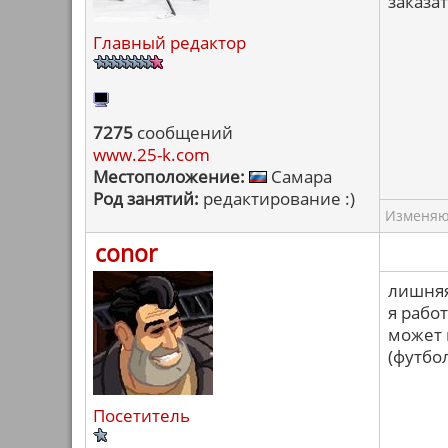
заказа
Главный редактор
7275
сообщений
www.25-k.com
Местоположение:
Самара
Род занятий:
редактирование :)
Изменяю 
conor
лишняя 
я рабо
может 
(футбол
Посетитель