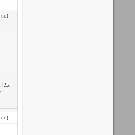
са(ов)
! Да
 -
са(ов)