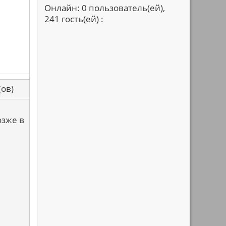
Онлайн: 0 пользователь(ей),
241 гость(ей) :
са(ов)
озже в