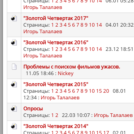
Страницы:
1
2
3
4
5
6
7
8
9
10
14
06.01 05:28 
Игорь Талалаев
"Золотой Четвертак 2017"
Страницы:
1
2
3
4
5
6
7
8
9
10
14
04.01 20:32 
Игорь Талалаев
"Золотой Четвертак 2016"
Страницы:
1
2
3
4
5
6
7
8
9
10
14
23.12 18:51 
Игорь Талалаев
Проблемы с поиском фильмов ужасов.
11.05 18:46 :
Nickey
"Золотой Четвертак 2015"
Страницы:
1
2
3
4
5
6
7
8
9
10
15
20
08.01
12:34 :
Игорь Талалаев
Опросы
Страницы:
1
2
22.03 10:07 :
Игорь Талалаев
"Золотой Четвертак 2014"
Страницы:
1
2
3
4
5
6
7
8
9
10
15
17
02.01