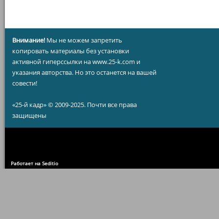
Внимание!
Мы не можем запретить
копировать материалы без установки
активной гиперссылки на www.25-k.com и
указания авторства. Но это останется на вашей
совести!
«25-й кадр» © 2009-2025. Почти все права
защищены
Работает на Seditio