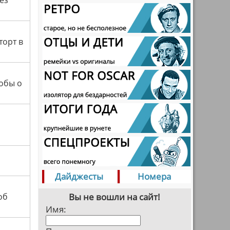
ез
торт в
тобы о
Дайджесты
Номера
об
Вы не вошли на сайт!
Имя: