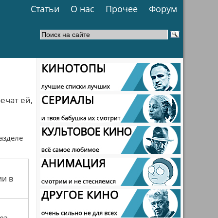
Статьи
О нас
Прочее
Форум
ечат ей,
разделе
ии в