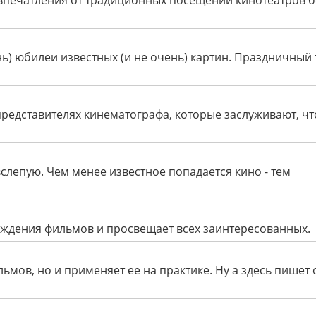
впечатления от традиционных посещений кинотеатров б
ь) юбилеи известных (и не очень) картин. Праздничный 
представителях кинематографа, которые заслуживают, ч
слепую. Чем менее известное попадается кино - тем
ждения фильмов и просвещает всех заинтересованных.
льмов, но и применяет ее на практике. Ну а здесь пишет 